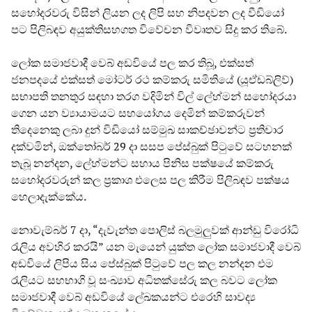
සහෝදරවරු විසින් ලියන ලද ලිපි සහ නිපදවන ලද වීඩියෝ
පට පිලිබඳව අයුක්තිසහගත විවේචන විවෘතව සිදු කර තිබේ.
ලෝක සමාජවාදී වෙබ් අඩවියේ පල කර තිබූ, එක්සත්
ජනපදයේ එක්සත් මෝටර් රථ කම්කරු සමිතියේ (යූඒඩබ්ලිව්)
සභාපති තනතුර සඳහා තරග වදිමින් විල් ලේහ්මන් සහෝදරයා
ගෙන යන ව්‍යායාමයට සහයෝගය දෙමින් කම්කරුවන්
තිදෙනෙකු ලබා දුන් විඩියෝ සම්මුඛ සාකච්ඡාවන්ට ප්‍රතිචාර
දක්වමින්, ඔක්තෝබර් 29 දා සසප පේස්බුක් පිටුවේ සටහනක්
තැබූ නන්දන, ලේහ්මන්ට සහාය පිනිස පක්ෂයේ කම්කරු
සහෝදරවරුන් කල ප්‍රකාශ එලෙස පල කිරීම පිලිබඳව පක්ෂය
හෙලාදැක්කේය.
නොවැම්බර් 7 දා, “දැවැන්ත පොලිස් බලමුලුවක් ආන්ඩු විරෝධි
රැලිය අවහිර කරයි” යන මැයෙන් යුක්ත ලෝක සමාජවාදී වෙබ්
අඩවියේ ලිපිය සිය පේස්බුක් පිටුවේ පල කල නන්දන එම
රැලියට සහභාගි වූ සංඛ්‍යාව අධිතක්සේරු කල බවට ලෝක
සමාජවාදී වෙබ් අඩවියේ ලේඛකයන්ට එරෙහි සාවද්‍ය