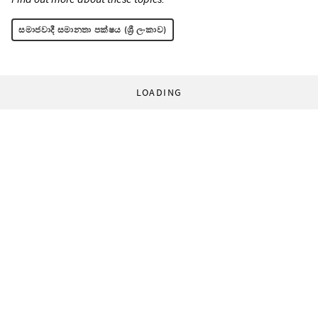
සමාජවාදී සමානතා පක්ෂය (ශ්‍රී ලංකාව)
LOADING