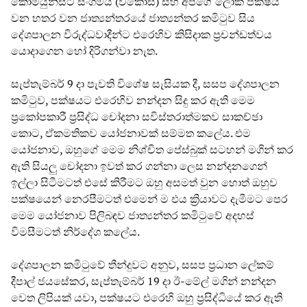
කොමියුනිස්ට් සංගමය (විකොස) සහ අපගේ ලෝක පක්ෂය
වන හතර වන ජාත්‍යන්තරයේ ජාත්‍යන්තර කමිටුව සිය
දේශපාලන විරුද්ධවාදීන්ට එරෙහිව කිසිදාක ප්‍රචන්ඩත්වය
යොදාගෙන හෝ දිරිගන්වා නැත.
සැප්තැම්බර් 9 දා පැවති විශේෂ සැසියක දී, සසප දේශපාලන
කමිටුව, පක්ෂයට එරෙහිව නන්දන සිදු කර ඇති මෙම
ප්‍රකෝපකාරී ප්‍රසිද්ධ චෝදනා සවිස්තරාත්මකව සාකච්ඡා
කොට, ඒකමතිකව යෝජනාවක් සම්මත කලේය. එම
යෝජනාව, ඔහුගේ මෙම නිශ්චිත පේස්බුක් සටහන් මගින් කර
ඇති සියලු චෝදනා ඉවත් කර ගන්නා ලෙස නන්දනගෙන්
ඉල්ලා සිටීමටත් එසේ කිරීමට ඔහු අසමත් වුන හොත් ඔහුව
පක්ෂයෙන් නෙරපීමටත් එමෙන් ම එය ක්‍රියාවට දැමීමට පෙර
මෙම යෝජනාව පිලිබඳව ජාත්‍යන්තර කමිටුවේ අදහස්
විමසීමටත් නිර්දේශ කලේය.
දේශපාලන කමිටුවේ තීන්දුවට අනුව, සසප ප්‍රධාන ලේකම්
දීපාල් ජයසේකර, සැප්තැම්බර් 19 දා ඊ-මේල් මගින් නන්දන
වෙත ලිපියක් යවා, පක්ෂයට එරෙහි ඔහු ප්‍රසිද්ධියේ කර ඇති