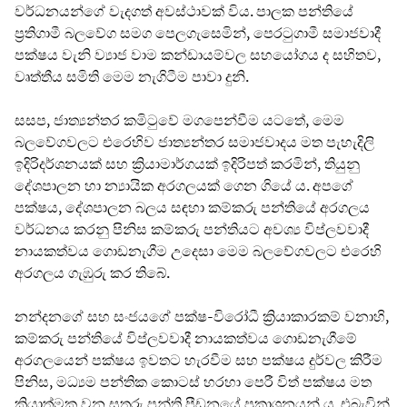
වර්ධනයන්ගේ වැදගත් අවස්ථාවක් විය. පාලක පන්තියේ
ප්‍රතිගාමී බලවේග සමග පෙලගැසෙමින්, පෙරටුගාමී සමාජවාදී
පක්ෂය වැනි ව්‍යාජ වාම කන්ඩායම්වල සහයෝගය ද සහිතව,
වෘත්තීය සමිති මෙම නැගිටීම පාවා දුනි.
සසප, ජාත්‍යන්තර කමිටුවේ මගපෙන්වීම යටතේ, මෙම
බලවේගවලට එරෙහිව ජාත්‍යන්තර සමාජවාදය මත පැහැදිලි
ඉදිරිදර්ශනයක් සහ ක්‍රියාමාර්ගයක් ඉදිරිපත් කරමින්, තියුනු
දේශපාලන හා න්‍යායික අරගලයක් ගෙන ගියේ ය. අපගේ
පක්ෂය, දේශපාලන බලය සඳහා කම්කරු පන්තියේ අරගලය
වර්ධනය කරනු පිනිස කම්කරු පන්තියට අවශ්‍ය විප්ලවවාදී
නායකත්වය ගොඩනැගීම උදෙසා මෙම බලවේගවලට එරෙහි
අරගලය ගැඹුරු කර තිබේ.
නන්දනගේ සහ සංජයගේ පක්ෂ-විරෝධී ක්‍රියාකාරකම් වනාහි,
කම්කරු පන්තියේ විප්ලවවාදී නායකත්වය ගොඩනැගීමේ
අරගලයෙන් පක්ෂය ඉවතට හැරවීම සහ පක්ෂය දුර්වල කිරීම
පිනිස, මධ්‍යම පන්තික කොටස් හරහා පෙරී විත් පක්ෂය මත
ක්‍රියාත්මක වන සතුරු පන්ති පීඩනයේ ප්‍රකාශනයන් ය. එබැවින්