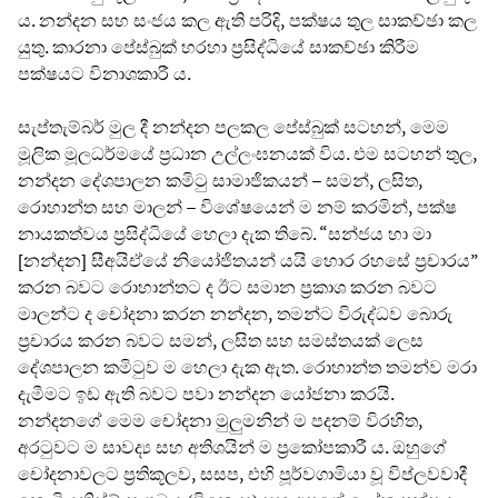
ය. නන්දන සහ සංජය කල ඇති පරිදි, පක්ෂය තුල සාකච්ඡා කල
යුතු. කාරනා පේස්බුක් හරහා ප්‍රසිද්ධියේ සාකච්ඡා කිරීම
පක්ෂයට විනාශකාරී ය.
සැප්තැම්බර් මුල දී නන්දන පලකල පේස්බුක් සටහන්, මෙම
මූලික මූලධර්මයේ ප්‍රධාන උල්ලංඝනයක් විය. එම සටහන් තුල,
නන්දන දේශපාලන කමිටු සාමාජිකයන් – සමන්, ලසිත,
රොහාන්ත සහ මාලන් – විශේෂයෙන් ම නම් කරමින්, පක්ෂ
නායකත්වය ප්‍රසිද්ධියේ හෙලා දැක තිබේ. “සන්ජය හා මා
[නන්දන] සීඅයිඒයේ නියෝජිතයන් යයි හොර රහසේ ප්‍රචාරය”
කරන බවට රොහාන්තට ද ඊට සමාන ප්‍රකාශ කරන බවට
මාලන්ට ද චෝදනා කරන නන්දන, තමන්ට විරුද්ධව බොරු
ප්‍රචාරය කරන බවට සමන්, ලසිත සහ සමස්තයක් ලෙස
දේශපාලන කමිටුව ම හෙලා දැක ඇත. රොහාන්ත තමන්ව මරා
දැමීමට ඉඩ ඇති බවට පවා නන්දන යෝජනා කරයි.
නන්දනගේ මෙම චෝදනා මුලුමනින් ම පදනම් විරහිත,
අරටුවට ම සාවද්‍ය සහ අතිශයින් ම ප්‍රකෝපකාරී ය. ඔහුගේ
චෝදනාවලට ප්‍රතිකූලව, සසප, එහි පූර්වගාමියා වූ විප්ලවවාදී