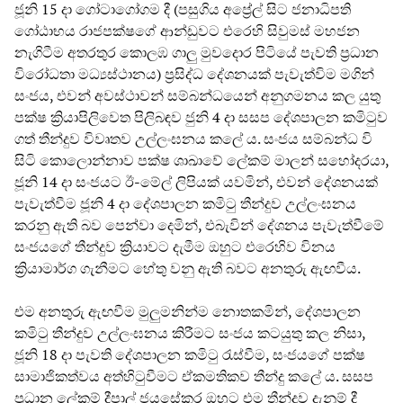
ජූනි 15 දා ගෝටාගෝගම දී (පසුගිය අප්‍රේල් සිට ජනාධිපති
ගෝඨාභය රාජපක්ෂගේ ආන්ඩුවට එරෙහි සිවුමස් මහජන
නැගිටීම අතරතුර කොලඹ ගාලු මුවදොර පිටියේ පැවති ප්‍රධාන
විරෝධතා මධ්‍යස්ථානය) ප්‍රසිද්ධ දේශනයක් පැවැත්විම මගින්
සංජය, එවන් අවස්ථාවන් සම්බන්ධයෙන් අනුගමනය කල යුතු
පක්ෂ ක්‍රියාපිලිවෙත පිලිබඳව ජුනි 4 දා සසප දේශපාලන කමිටුව
ගත් තීන්දුව විවෘතව උල්ලංඝනය කලේ ය. සංජය සම්බන්ධ වි
සිටි කොලොන්නාව පක්ෂ ශාඛාවේ ලේකම් මාලන් සහෝදරයා,
ජූනි 14 දා සංජයට ඊ-මේල් ලිපියක් යවමින්, එවන් දේශනයක්
පැවැත්වීම ජූනි 4 දා දේශපාලන කමිටු තීන්දුව උල්ලංඝනය
කරනු ඇති බව පෙන්වා දෙමින්, එබැවින් දේශනය පැවැත්වීමේ
සංජයගේ තීන්දුව ක්‍රියාවට දැමීම ඔහුට එරෙහිව විනය
ක්‍රියාමාර්ග ගැනීමට හේතු වනු ඇති බවට අනතුරු ඇඟවීය.
එම අනතුරු ඇඟවීම මුලුමනින්ම නොතකමින්, දේශපාලන
කමිටු තීන්දුව උල්ලංඝනය කිරීමට සංජය කටයුතු කල නිසා,
ජූනි 18 දා පැවති දේශපාලන කමිටු රැස්වීම, සංජයගේ පක්ෂ
සාමාජිකත්වය අත්හිටුවීමට ඒකමතිකව තීන්දු කලේ ය. සසප
ප්‍රධාන ලේකම් දීපාල් ජයසේකර ඔහුට එම තීන්දුව දැනුම් දී