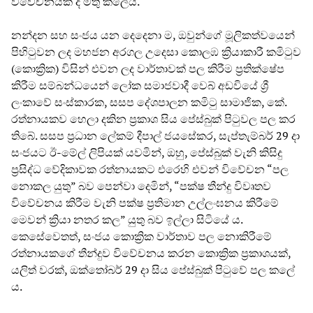
විවේචනයක් ද මතු කලේය.
නන්දන සහ සංජය යන දෙදෙනා ම, ඔවුන්ගේ මූලිකත්වයෙන්
පිහිටුවන ලද මහජන අරගල උදෙසා කොලඹ ක්‍රියාකාරී කමිටුව
(කොක්‍රික) විසින් එවන ලද වාර්තාවක් පල කිරීම ප්‍රතික්ෂේප
කිරීම සම්බන්ධයෙන් ලෝක සමාජවාදී වෙබ් අඩවියේ ශ්‍රී
ලංකාවේ සංස්කාරක, සසප දේශපාලන කමිටු සාමාජික, කේ.
රත්නායකව හෙලා දකින ප්‍රකාශ සිය පේස්බුක් පිටුවල පල කර
තිබේ. සසප ප්‍රධාන ලේකම් දීපාල් ජයසේකර, සැප්තැම්බර් 29 දා
සංජයට ඊ-මේල් ලිපියක් යවමින්, ඔහු, පේස්බුක් වැනි කිසිදු
ප්‍රසිද්ධ වේදිකාවක රත්නායකට එරෙහි එවන් විවේචන “පල
නොකල යුතු” බව පෙන්වා දෙමින්, “පක්ෂ තීන්දු විවෘතව
විවේචනය කිරීම වැනි පක්ෂ ප්‍රතිමාන උල්ලංඝනය කිරීමේ
මෙවන් ක්‍රියා නතර කල” යුතු බව ඉල්ලා සිටියේ ය.
කෙසේවෙතත්, සංජය කොක්‍රික වාර්තාව පල නොකිරීමේ
රත්නායකගේ තීන්දුව විවේචනය කරන කොක්‍රික ප්‍රකාශයක්,
යලිත් වරක්, ඔක්තෝබර් 29 දා සිය පේස්බුක් පිටුවේ පල කලේ
ය.