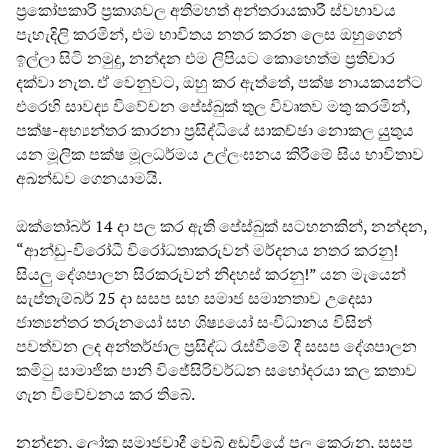
ප්‍රකෝපකාරි ප්‍රකාශවල අතිමහත් අන්තරායකාරී ස්වභාවය
පැහැදිලි කරමින්, එම භාවිතය නතර කරන ලෙස ඔහුගෙන්
ඉල්ලා සිටි නමුදු, නන්දන එම ලිපියට කොහෙත්ම ප්‍රතිචාර
දක්වා නැත. ඒ වෙනුවට, ඔහු කර ඇත්තේ, පක්ෂ නායකයන්ට
එරෙහි සාවද්‍ය විවේචන පේස්බුක් තුල විවෘතව මතු කරමින්,
පක්ෂ-අභ්‍යන්තර කාරනා ප්‍රසිද්ධියේ සාකච්ඡා නොකල යුුතුය
යන මූලික පක්ෂ මූලධර්මය උල්ලංඝනය කිරීමේ සිය භාවිතාව
අඛන්ඩව ගෙනයාමයි.
ඔක්තෝබර් 14 දා පල කර ඇති පේස්බුක් සටහනකින්, නන්දන,
“ආන්ඩු-විරෝධී විරෝධතාකරුවන් මර්දනය නතර කරනු!
සියලු දේශපාලන සිරකරුවන් නිදහස් කරනු!” යන මැයෙන්
සැප්තැම්බර් 25 දා සසප සහ සමාජ සමානතාව උදෙසා
ජාත්‍යන්තර තරුනයෝ සහ ශිෂ්‍යයෝ සංවිධානය විසින්
පවත්වන ලද අන්තර්ජාල ප්‍රසිද්ධ රැස්වීමේ දී සසප දේශපාලන
කමිටු සාමාජික පානි විජේසිරිවර්ධන සහෝදරයා කල කතාව
ගැන විවේචනය කර තිබේ.
නන්දන, ලෝක සමාජවාදී වෙබ් අඩවියේ පල කෙරුනු, සසප