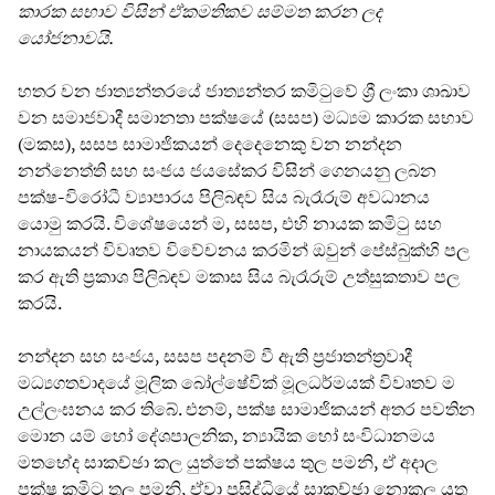
කාරක සභාව විසින් ඒකමතිකව සම්මත කරන ලද
යෝජනාවයි.
හතර වන ජාත්‍යන්තරයේ ජාත්‍යන්තර කමිටුවේ ශ්‍රී ලංකා ශාඛාව
වන සමාජවාදී සමානතා පක්ෂයේ (සසප) මධ්‍යම කාරක සභාව
(මකස), සසප සාමාජිකයන් දෙදෙනෙකු වන නන්දන
නන්නෙත්ති සහ සංජය ජයසේකර විසින් ගෙනයනු ලබන
පක්ෂ-විරෝධී ව්‍යාපාරය පිලිබඳව සිය බැරෑරුම් අවධානය
යොමු කරයි. විශේෂයෙන් ම, සසප, එහි නායක කමිටු සහ
නායකයන් විවෘතව විවේචනය කරමින් ඔවුන් පේස්බුක්හි පල
කර ඇති ප්‍රකාශ පිලිබඳව මකාස සිය බැරෑරුම් උත්සුකතාව පල
කරයි.
නන්දන සහ සංජය, සසප පදනම් වී ඇති ප්‍රජාතන්ත්‍රවාදී
මධ්‍යගතවාදයේ මූලික බෝල්ෂේවික් මූලධර්මයක් විවෘතව ම
උල්ලංඝනය කර තිබේ. එනම්, පක්ෂ සාමාජිකයන් අතර පවතින
මොන යම් හෝ දේශපාලනික, න්‍යායික හෝ සංවිධානමය
මතභේද සාකච්ඡා කල යුත්තේ පක්ෂය තුල පමනි, ඒ අදාල
පක්ෂ කමිටු තුල පමනි, ඒවා ප්‍රසිද්ධියේ සාකච්ඡා නොකල යුතු