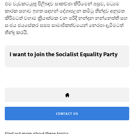
එම වැඩකටයුතු පිලිබඳව සාකච්ඡා කිරීමෙන් පසුව, මධ්‍යම
කාරක සභාව ඉහත සඳහන් දේශාපලන කමිටු තීන්දුව අනුමත
කිරීමටත් වහාම ක්‍රියාත්මක වන පරිදි නන්දන නන්නෙත්ති සහ
සංජය ජයසේකර සසප සාමාජිකත්වයෙන් නෙරපා දැමීමටත්
තීන්දු කරයි.
I want to join the Socialist Equality Party
CONTACT US
Find out more about these topics: