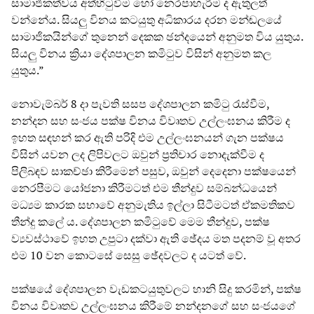
සාමාජිකත්වය අත්හිටුවීම හෝ නෙරපාහැරීම ද ඇතුලත්
වන්නේය. සියලු විනය කටයුතු අධිකාරය දරන මන්ඬලයේ
සාමාජිකයින්ගේ තුනෙන් දෙකක ඡන්දයෙන් අනුමත විය යුතුය.
සියලු විනය ක්‍රියා දේශපාලන කමිටුව විසින් අනුමත කල
යුතුය.”
නොවැම්බර් 8 දා පැවති සසප දේශපාලන කමිටු රැස්වීම,
නන්දන සහ සංජය පක්ෂ විනය විවෘතව උල්ලංඝනය කිරීම ද
ඉහත සඳහන් කර ඇති පරිදි එම උල්ලංඝනයන් ගැන පක්ෂය
විසින් යවන ලද ලිපිවලට ඔවුන් ප්‍රතිචාර නොදැක්වීම ද
පිලිබඳව සාකච්ඡා කිරීමෙන් පසුව, ඔවුන් දෙදෙනා පක්ෂයෙන්
නෙරපීමට යෝජනා කිරීමටත් එම තීන්දුව සම්බන්ධයෙන්
මධ්‍යම කාරක සභාවේ අනුමැතිය ඉල්ලා සිටීමටත් ඒකමතිකව
තීන්දු කලේ ය. දේශපාලන කමිටුවේ මෙම තීන්දුව, පක්ෂ
ව්‍යවස්ථාවේ ඉහත උපුටා දක්වා ඇති ඡේදය මත පදනම් වූ අතර
එම 10 වන කොටසේ සෙසු ඡේදවලට ද යටත් වේ.
පක්ෂයේ දේශපාලන වැඩකටයුතුවලට හානි සිදු කරමින්, පක්ෂ
විනය විවෘතව උල්ලංඝනය කිරීමේ නන්දනගේ සහ සංජයගේ