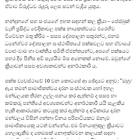
ඒවාට විරුද්ධව රුදුරු ලෙස සටන් වැදිය යුතුය.
නන්දනගේ සහ සංජයගේ ඉහත සඳහන් කල ක්‍රියා – පේස්බුක්
වැනි ප්‍රසිද්ධ වේදිකාවල පක්ෂ නායකත්වයට එරෙහිව
විවේචන මතු කිරීම – සසප දේශපාලන සතුරන්ට, එනම්
ධනේශ්වර දේශපාලන සංස්ථාපිතයේ පක්ෂවලට සහ ඒවායේ
ව්‍යාජ-වාම හා වෘත්තීය සමිති ඒජන්තයන්ට, අපගේ පක්ෂයට
පහර දීම පිනිස අවි සැපයීම මිස අනෙකක් නොවේ. ඔවුන්ගේ
ක්‍රියාවන් සසප අවශ්‍යතාවන්ට අනර්ථකාරී ය.
පක්ෂ ව්‍යවස්ථාවේ 10 වන කොටසේ ආ ඡේදයට අනුව: “ඔහු/
ඇය තමන් සාමාජිකත්වය දරන සංස්ථාවක හෝ ඉහල
මන්ඬලයක තීරන උල්ලංඝනය කර ඇත්නම් ද සසප හා
කම්කරු පන්තියේ අවශ්‍යතාවන්ට අනර්ථකාරී යයි සැලකිය
හැකි ආකාරයකට කටයුතු කර ඇත්නම් ද අධිකාරය දරන
මන්ඩලය විසින් ගන්නා විනය පරිපාටියකට ඕනෑම
සාමාජිකයෙකු යටත් වන්නේය. එම විනයානුකූල ක්‍රියාවට
හෙලාදැකීම ද තෙමසක් නොඉක්මවන කාලයක් සඳහා