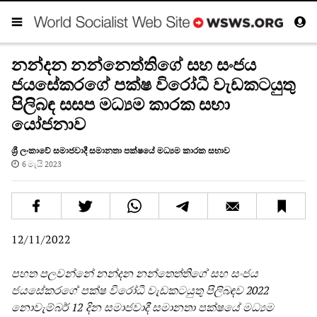
නන්දන නන්නෙත්තිගේ සහ සංජය
ජයසේකරගේ පක්ෂ විරෝධී වැඩකටයුතු
පිලිබඳ සසප මධ්‍යම කාරක සභා
යෝජනාව
ශ්‍රී ලංකාවේ සමාජවාදී සමානතා පක්ෂයේ මධ්‍යම කාරක සභාව
6 මැයි 2023
12/11/2022
පහත පලවන්නේ නන්දන නන්තෙත්තිගේ සහ සංජය
ජයසේකරගේ පක්ෂ විරෝධී වැඩකටයුතු පිලිබඳව 2022
නොවැම්බර් 12 දින සමාජවාදී සමානතා පක්ෂයේ මධ්‍යම