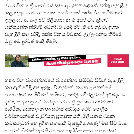
මෙම විනය ක්‍රියාමාර්ගය සඳහා වූ ඉහත සඳහන් හේතු පැහැදිලි
කල නමුදු, සංජය මේ වන තෙක් තමන් පක්ෂ විනය විවෘතව
උල්ලංඝනය කල බව පිලිගෙන නැති අතර සිය ක්‍රියාව
යුක්තියුක්ත කිරීමේ අඛන්ඩව යෙදී සිටි. ඒ වෙනුවට, ඉහත
පැහැදිලි කල පරිදි, පක්ෂ විනය විවෘතව උල්ලංඝනය කිරීමේ
ඔහු තව දුරටත් යෙදී තිබේ.
හතර වන ජාත්‍යන්තරයේ ජාත්‍යන්තර කමිටුව විසින් පැහැදිලි
කර ඇති පරිදි, අප ඇතුලු වී ඇත්තේ, කම්කරු පන්තියේ
ජාත්‍යන්තර නැගිටීමක් සහිතව, ගෝලීය විප්ලවවාදී අර්බුදයක
දිග්ගැසුනු කාල පරිච්ඡේදයකට ය. ශ්‍රී ලංකාවේ අතිමහත්
ආර්ථික, දේශපාලන හා සමාජ අර්බුදය මෙම ගෝලීය
වර්ධනයන්ගේ වැඩිදියුනු ප්‍රකාශනයකි. මිලියන සංඛ්‍යාත
කම්කරුවන් සහ දුගීන් සහභාගි වූ පසුගිය අප්‍රේල් මස සිට මාස
හතරක් තිස්සේ පැවති මහජන නැගිටීම මෙම ජාත්‍යන්තර