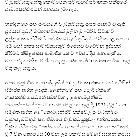
වැඩකටයුතු හේතු කොටගෙන සමාජවාදී සමානතා පක්ෂයේ
සාමාජිකත්වයෙන් නෙරපා දමා ඇත.
නන්දනගේ සහ සංජයගේ වැඩකටයුතු, සසප පදනම් වී ඇති
ප්‍රජාතන්ත්‍රවාදී මධ්‍යගතවාදයේ මූලික මූලධර්ම විවෘතව
උල්ලංඝනය කිරීමකි. පේස්බුක් වැනි ප්‍රසිද්ධ වේදිකාවල මොන
යම් හෝ පක්ෂ සාමාජිකයකුට එරෙහිව විවේචන ඉදිරිපත්
කිරීමට කිසිදු පක්ෂ සාමාජිකයකුට අවසර දිය නොහැකිය.
මතභේද පවතී නම් ඒවා අදාල පක්ෂ සංස්ථා හරහා පක්ෂය තුල
මතු කල යුතු ය.
මෙම මූලධර්මය කොමියුනිස්ට් (තුන් වන) ජාත්‍යන්තරය විසින්
ස්ථාපිත කරන ලද්දකි. ලෙනින්ගේ සහ ට්‍රොට්ස්කිගේ
නායකත්වය යටතේ පවත්වන ලද කොමියුනිස්ට්
ජාත්‍යන්තරයේ තුන් වන සම්මේලනය තුල දී, 1921 ජුලි 12 දා
සම්මත කරන ලද “කොමියුනිස්ට් පක්ෂවල සංවිධානමය
ව්‍යුහය, විධික්‍රම සහ ඒවායේ වැඩකටයුතුවල අන්තර්ගතය”
පිලිබද තිසීසවල, “පක්ෂ සංවිධානයේ පොදු ව්‍යුහය ගැන” නම්
වූ 7 වන කොටසේ 50 වන උප කොටස මෙසේ සඳහන් කරයි: