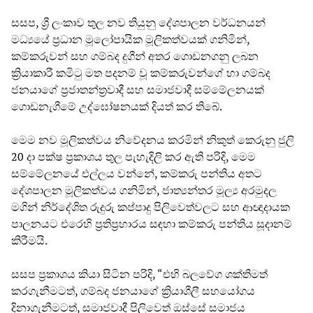
සසප, ශ්‍රී ලංකාව තුල නව තියුනු දේශපාලන වර්ධනයන්
මධ්‍යයේ ප්‍රධාන මූලෝපායික මූලිකත්වයක් ගනිමින්,
කම්කරුවන් සහ ගම්බද දුගීන් අතර ගොඩනගනු ලබන
ක්‍රියාකාරී කමිටු මත පදනම් වූ කම්කරුවන්ගේ හා ගම්බද
ජනයාගේ ප්‍රජාතන්ත්‍රවාදී සහ සමාජවාදී සම්මේලනයක්
ගොඩනැගීමේ උද්ඝෝෂනයක් දියත් කර තිබේ.
මෙම නව මූලිකත්වය නිවේදනය කරමින් නිකුත් කෙරුනු ජුලි
20 දා පක්ෂ ප්‍රකාශය තුල පැහැදිලි කර ඇති පරිදි, මෙම
සම්මේලනයේ එල්ලය වන්නේ, කම්කරු පන්තිය අතට
දේශපාලන මූලිකත්වය ගනිමින්, ජාත්‍යන්තර මූල්‍ය අරමුදල
මගින් නිර්දේශිත රුදුරු කප්පාදු පිලිවෙත්වලට සහ ආඥාදායක
පාලනයට එරෙහි ප්‍රතිප්‍රහාරය සඳහා කම්කරු පන්තිය සූදානම්
කිරීමයි.
සසප ප්‍රකාශය කියා සිටින පරිදි, “එහි බලවේග ශක්තිමත්
කරගැනීමටත්, ගම්බද ජනයාගේ ක්‍රියාශීලී සහයෝගය
දිනාගැනීමටත්, සමාජවාදී පිලිවෙත් ඔස්සේ සමාජය