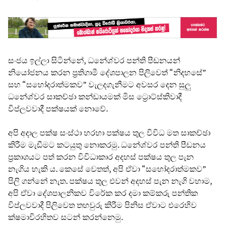
සංජය ඉල්ලා සිටින්නේ, ධනේශ්වර පන්ති පීඩනයන්
නියෝජනය කරන ප්‍රතිගාමී දේශපාලන පිලිවෙත් “නිදහසේ”
සහ “සහෝදරාත්මකව” වැලදගැනීමට අවසර දෙන සුලු
ධනේශ්වර සාකච්ඡා කන්ඩායමක් මිස ට්‍රොට්ස්කිවාදී
විප්ලවවාදී පක්ෂයක් නොවේ.
අපි අදාල පක්ෂ සංස්ථා හරහා පක්ෂය තුල විවිධ මත සාකච්ඡා
කිරීම මැඩීමට කටයුතු නොකරමු. ධනේශ්වර පන්ති පීඩනය
ප්‍රකාශයට පත් කරන විවිධාකාර අදහස් පක්ෂය තුල පැන
නැගිය හැකි ය. කෙසේ වෙතත්, අපි ඒවා “සහෝදරාත්මකව”
පිලි ගන්නේ නැත. පක්ෂය තුල එවන් අදහස් පැන නැගි වහාම,
අපි ඒවා දේශපාලනිකව විරේක කර දමා කම්කරු පන්තික
විප්ලවවාදී පිලිවෙත තහවුරු කිරීම පිනිස ඒවාට එරෙහිව
ක්ෂමාවිරහිතව සටන් කරන්නෙමු.