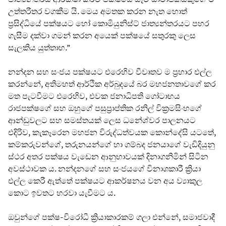
උත්තරීතර වගකීම යි. මෙය අමතක කරන නැත හොත්
ප්‍රසිද්ධියේ පක්ෂයට හෝ කොමියුනිස්ට් ජාත්‍යන්තරයට පහර
ගැසීම දක්වා ගමන් කරන අයෙක් පක්ෂයේ සතුරකු ලෙස
සැලකිය යුත්තාහ.”
නන්දන සහ සංජය පක්ෂයට එරෙහිව වීවෘතව ම ප්‍රහාර එල්ල
කරන්නේ, අතිමහත් ආර්ථික අර්බුදයේ බර මහජනතාවගේ කර
මත පැටවීමට එරෙහිව, එවක ජනාධිපති ගෝටාභය
රාජපක්ෂගේ සහ ඔහුගේ පසුප්‍රාප්තික රනිල් වික්‍රමසිංහගේ
ආන්ඩුවලට සහ සමස්තයක් ලෙස ධනේශ්වර පාලනයට
එදිරිව, කැකෑරෙන මහජන විරුද්ධත්වයක කොන්දේසි යටතේ,
කම්කරුවන්ගේ, තරුනයන්ගේ හා ගම්බද ජනයාගේ වැඩිදියුනු
ස්ථර අතර පක්ෂය වැඩෙන ආනුභාවයක් දිනාගනිමින් සිටින
අවස්ථාවක ය. නන්දනගේ සහ සංජයගේ විනාශකාරී ක්‍රියා
එල්ල කෙරී ඇත්තේ පක්ෂයට ආකර්ෂනය වන අය ව්‍යාකුල
කොට ඉවතට හරවා යැවීමට ය.
ඔවුන්ගේ පක්ෂ-විරෝධී ක්‍රියාකාරකම් ගලා එන්නේ, සමාජවාදී