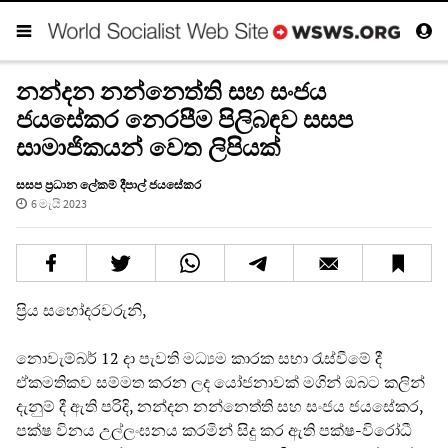
නන්දන නන්නෙත්ති සහ සංජය
ජයසේකර නෙරපීම පිලිබඳව සසප
සාමාජිකයන් වෙත ලිපියක්
සසප ප්‍රධාන ලේකම් දීපාල් ජයසේකර
6 මැයි 2023
ප්‍රිය සහෝදරවරුනි,
නොවැම්බර් 12 දා පැවති මධ්‍යම කාරක සභා රැස්වීමේ දී
ඒකමතිකව සම්මත කරන ලද යෝජනාවක් මගින් ඔබට කලින්
දැනුම් දී ඇති පරිදි, නන්දන නන්නෙත්ති සහ සංජය ජයසේකර,
පක්ෂ විනය උල්ලංඝනය කරමින් සිදු කර ඇති පක්ෂ-විරෝධී