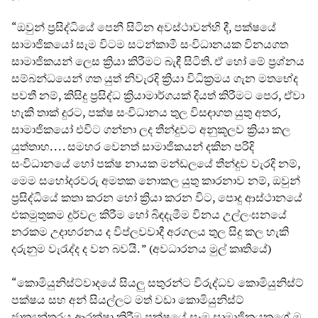
“ඔවුන් ප්‍රසිද්ධියේ පෙනී සිටින අවස්ථාවන්හි දී, පක්ෂයේ
සාමාජිකයෝ සැම විටම සටන්කාමී සංවිධානයක විනයගත
සාමාජිකයන් ලෙස ක්‍රියා කිරීමට බැඳී සිටිති. ඒ හෝ මේ ප්‍රශ්නය
සම්බන්ධයෙන් ගත යුත් නිවැරදි ක්‍රියා විධික්‍රමය ගැන මතභේද
පවතී නම්, කිසිදු ප්‍රසිද්ධ ක්‍රියාමාර්ගයක් දියත් කිරීමට පෙර, ඒවා
හැකි තාක් දුරට, පක්ෂ සංවිධානය තුල විසඳාගත යුතු අතර,
සාමාජිකයෝ එවිට ගන්නා ලද තීන්දුවට අනුකූලව ක්‍රියා කල
යුත්තාහ. . . . සමහර වෙනත් සාමාජිකයන් දකින පරිදි
සංවිධානයේ හෝ පක්ෂ නායක මන්ඩලයේ තීන්දුව වැරදි නම්,
මෙම සහෝදරවරු අමතක නොකල යුතු කාරනාව නම්, ඔවුන්
ප්‍රසිද්ධියේ කතා කරන හෝ ක්‍රියා කරන විට, පොදු ආස්ථානයේ
එකමුතුකම දුර්වල කිරීම හෝ බිඳදැමීම විනය උල්ලංඝනයේ
නරකම උදාහරනය ද විප්ලවවාදී අරගලය තුල සිදු කල හැකි
දරුනුම වැරැද්ද ද වන බවයි. ” (අවධාරනය මුල් කෘතියේ)
“කොමියුනිස්ට්වාදයේ සියලු සතුරන්ට විරුද්ධව කොමියුනිස්ට්
පක්ෂය සහ අන් සියල්ලට මත් වඩා කොමියුනිස්ට්
ජාත්‍යන්තරය ආරක්ෂා කිරීම පක්ෂයේ සෑම සාමාජිකයකුගේ ම