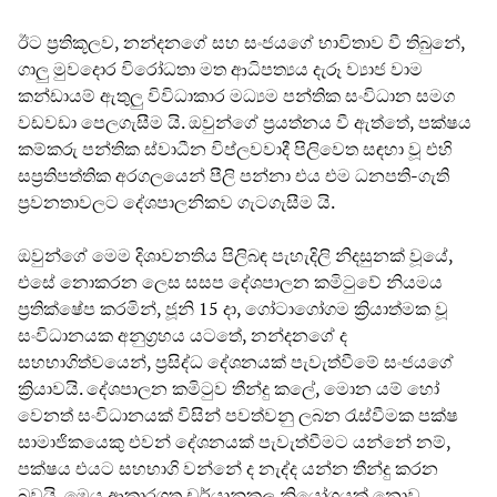
ඊට ප්‍රතිකූලව, නන්දනගේ සහ සංජයගේ භාවිතාව වී තිබුනේ,
ගාලු මුවදොර විරෝධතා මත ආධිපත්‍යය දැරූ ව්‍යාජ වාම
කන්ඩායම් ඇතුලු විවිධාකාර මධ්‍යම පන්තික සංවිධාන සමග
වඩවඩා පෙලගැසීම යි. ඔවුන්ගේ ප්‍රයත්නය වී ඇත්තේ, පක්ෂය
කම්කරු පන්තික ස්වාධීන විප්ලවවාදී පිලිවෙත සඳහා වූ එහි
සප්‍රතිපත්තික අරගලයෙන් පීලි පන්නා එය එම ධනපති-ගැති
ප්‍රවනතාවලට දේශපාලනිකව ගැටගැසීම යි.
ඔවුන්ගේ මෙම දිශාවනතිය පිලිබඳ පැහැදිලි නිදසුනක් වූයේ,
එසේ නොකරන ලෙස සසප දේශපාලන කමිටුවේ නියමය
ප්‍රතික්ෂේප කරමින්, ජූනි 15 දා, ගෝටාගෝගම ක්‍රියාත්මක වූ
සංවිධානයක අනුග්‍රහය යටතේ, නන්දනගේ ද
සහභාගිත්වයෙන්, ප්‍රසිද්ධ දේශනයක් පැවැත්වීමේ සංජයගේ
ක්‍රියාවයි. දේශපාලන කමිටුව තීන්දු කලේ, මොන යම් හෝ
වෙනත් සංවිධානයක් විසින් පවත්වනු ලබන රැස්වීමක පක්ෂ
සාමාජිකයෙකු එවන් දේශනයක් පැවැත්වීමට යන්නේ නම්,
පක්ෂය එයට සහභාගි වන්නේ ද නැද්ද යන්න තීන්දු කරන
බවයි. මෙය ආකාරගත චර්යානුකූල නියෝගයක් නොව,