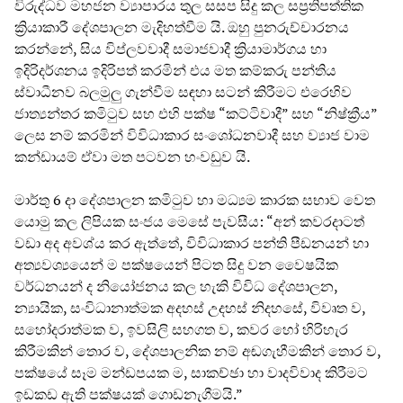
විරුද්ධව මහජන ව්‍යාපාරය තුල සසප සිදු කල සප්‍රතිපත්තික
ක්‍රියාකාරී දේශපාලන මැදිහත්වීම යි. ඔහු පුනරුච්චාරනය
කරන්නේ, සිය විප්ලවවාදී සමාජවාදී ක්‍රියාමාර්ගය හා
ඉදිරිදර්ශනය ඉදිරිපත් කරමින් එය මත කම්කරු පන්තිය
ස්වාධීනව බලමුලු ගැන්වීම සඳහා සටන් කිරීමට එරෙහිව
ජාත්‍යන්තර කමිටුව සහ එහි පක්ෂ “කට්ටිවාදී” සහ “නිෂ්ක්‍රීය”
ලෙස නම් කරමින් විවිධාකාර සංශෝධනවාදී සහ ව්‍යාජ වාම
කන්ඩායම් ඒවා මත පටවන හංවඩුව යි.
මාර්තු 6 දා දේශපාලන කමිටුව හා මධ්‍යම කාරක සභාව වෙත
යොමු කල ලිපියක සංජය මෙසේ පැවසීය: “අන් කවරදාටත්
වඩා අද අවශ්ය කර ඇත්තේ, විවිධාකාර පන්ති පීඩනයන් හා
අත්‍යවශ්‍යයෙන් ම පක්ෂයෙන් පිටත සිදු වන වෛෂයික
වර්ධනයන් ද නියෝජනය කල හැකි විවිධ දේශපාලන,
න්‍යායික, සංවිධානාත්මක අදහස් උදහස් නිදහසේ, විවෘත ව,
සහෝදරාත්මක ව, ඉවසිලි සහගත ව, කවර හෝ හිරිහැර
කිරීමකින් තොර ව, දේශපාලනික නම් අඬගැහීමකින් තොර ව,
පක්ෂයේ සෑම මන්ඩපයක ම, සාකච්ඡා හා වාදවිවාද කිරීමට
ඉඩකඩ ඇති පක්ෂයක් ගොඩනැගීමයි.”