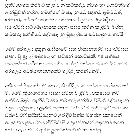
ප්‍රතිව්‍යුහගත කිරීමට කැප වන කම්කරුවන්ගේ හා ගොවීන්ගේ
ආන්ඩුවක් හරහා තමන්ගේ ම පාලනයට පදනම දැමීමටත්,
කම්කරුවන්ගේ හා ගම්බද ජනයාගේ ප්‍රජාතන්ත්‍රවාදී හා
සමාජවාදී සම්මේලනයක් සඳහා සසප කරන කැඳවුම මගින්,
කම්කරු පන්තියට දේශපාලන මූලෝපාය සම්පාදනය කරයි.”
මෙම අරගලය දකුනු ආසියාවේ සහ ජාත්‍යන්තරව සමාජවාදය
සඳහා වූ පුලුල් දේශපාලන සටනේ කොටසකි. අප පක්ෂය
ජාත්‍යන්තර පරිමාන අපගේ සහෝදර පක්ෂ සමග එක්ව මෙම
අරගලය අධිෂ්ඨානසහගතව ගැඹුරු කරන්නෙමු.
අතීතයේ දී පෙන්නුම් කර ඇති පරිදි, සෑම පක්ෂ සාමාජිකයෙක්
ම, මෙම ක්‍රියාමාර්ගය සඳහා සටන් වැදීමට, පක්ෂයට නව
කේඩර බඳවා ගැනීමට සහ කම්කරු පන්තිය විසින් දේශපාලන
බලය අල්ලා ගනු ලැබීම සඳහා සටන් කිරීම දක්වා ඉදිරියට යන
විප්ලවවාදී කර්තව්‍යයන්ට උර දීම පිනිස මහජන පක්ෂයක්
ලෙස එය ප්‍රසාරනය කිරීමට සිය ප්‍රයත්නයන් දෙගුනතෙගුන
කරනු ඇති බවට අපි මුලුමනින්ම විශ්වාස කරමු.