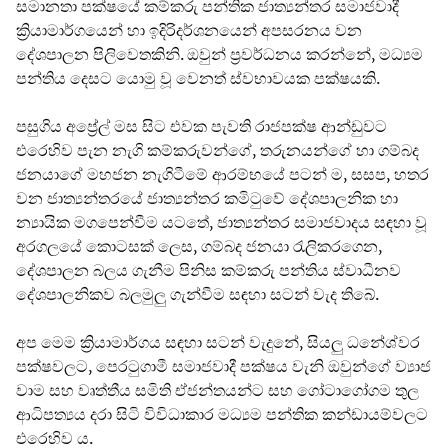
සමානතා පක්ෂයේ කම්කරු පන්තික ජාත්‍යන්තර සමාජවාදී
ක්‍රියාමාර්ගයෙන් හා ඉදිරිදර්ශනයෙන් අපසරනය වන
දේශපාලන පිලිවෙතකිනි. ඔවුන් ප්‍රවර්ධනය කරන්නේ, මධ්‍යම
පන්තිය දෙසට යොමු වූ වෙනත් ස්වභාවයක පක්ෂයකි.
පසුගිය අප්‍රේල් මස සිට එවක පැවති රාජපක්ෂ ආන්ඩුවට
එරෙහිව පැන නැගි කම්කරුවන්ගේ, තරුනයන්ගේ හා ගම්බද
ජනයාගේ මහජන නැගිටීමේ ආරම්භයේ පටන් ම, සසප, හතර
වන ජාත්‍යන්තරයේ ජාත්‍යන්තර කමිටුවේ දේශපාලනික හා
න්‍යායික මගපෙන්වීම යටතේ, ජාත්‍යන්තර සමාජවාදය සඳහා වූ
අරගලයේ කොටසක් ලෙස, ගම්බද ජනයා රැලිකරගෙන,
දේශපාලන බලය ගැනීම පිනිස කම්කරු පන්තිය ස්වාධීනව
දේශපාලනිකව බලමුලු ගැන්වීම සඳහා සටන් වැද තිබේ.
අප මෙම ක්‍රියාමාර්ගය සඳහා සටන් වැදුනේ, සියලු ධනේශ්වර
පක්ෂවලට, පෙරටුගාමී සමාජවාදී පක්ෂය වැනි ඔවුන්ගේ ව්‍යාජ
වාම සහ වෘත්තීය සමිති ඒජන්තයන්ට සහ ගෝටාගෝගම තුල
ආධිපත්‍යය දරා සිටි විවිධාකාර මධ්‍යම පන්තික කන්ඩායම්වලට
එරෙහිව ය.