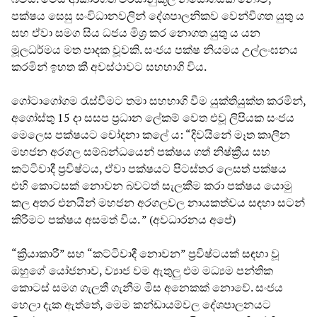
පක්ෂය සෙසු සංවිධානවලින් දේශපාලනිකව වෙන්වීගත යුතු ය
සහ ඒවා සමග සිය ධජය මිශ්‍ර කර නොගත යුතු ය යන
මූලධර්මය මත පාදක වූවකි. සංජය පක්ෂ නියමය උල්ලංඝනය
කරමින් ඉහත කී අවස්ථාවට සහභාගි විය.
ගෝටාගෝගම රැස්වීමට තමා සහභාගි වීම යුක්තියුක්ත කරමින්,
අගෝස්තු 15 දා සසප ප්‍රධාන ලේකම් වෙත එවූ ලිපියක සංජය
මෙලෙස පක්ෂයට චෝදනා කලේ ය: “දිවයිනේ මෑත කාලීන
මහජන අරගල සම්බන්ධයෙන් පක්ෂය ගත් නිෂ්ක්‍රීය සහ
කට්ටිවාදී ප්‍රවිෂ්ටය, ඒවා පක්ෂයට පිටස්තර ලෙසත් පක්ෂය
එහි කොටසක් නොවන බවටත් සැලකීම කරා පක්ෂය යොමු
කල අතර එනයින් මහජන අරගලවල නායකත්වය සඳහා සටන්
කිරීමට පක්ෂය අසමත් විය. ” (අවධාරනය අපේ)
“ක්‍රියාකාරී” සහ “කට්ටිවාදී නොවන” ප්‍රවිෂ්ටයක් සඳහා වූ
ඔහුගේ යෝජනාව, ව්‍යාජ වම ඇතුලු එම මධ්‍යම පන්තික
කොටස් සමග ගැලතී ගැනීම මිස අනෙකක් නොවේ. සංජය
හෙලා දැක ඇත්තේ, මෙම කන්ඩායම්වල දේශපාලනයට