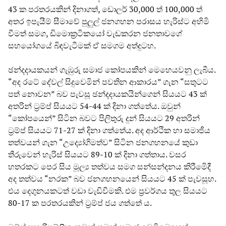
43 ක පරතරයකින් දිනාගත්, ඩොලර් 30,000 ත් 100,000 ත්
අතර ඉපැයීම් සීමාවේ පුලුල් ජනගහන පරාසය හැරිස්ට අහිමි
වීමත් සමග, ඩිමොක්‍රටිකයෝ වැඩකරන ජනතාවගේ
සහයෝගයේ බිඳවැටීමක් ඒ සමගම අත්දුටහ.
ඡන්දදායකයන් ගැඹුරු සමාජ කෝපයකින් මෙහෙයවනු ලැබීය.
“අද රටේ දේවල් සිදුවෙමින් පවතින ආකාරය” ගැන “සතුටට
පත් නොවන” බව පැවසූ ඡන්දදායකයින්ගෙන් සියයට 43 ක්
අතරින් ට්‍රම්ප් සියයට 54-44 ක් දිනා ගත්තේය. ඔවුන්
“කෝපයෙන්” සිටින බවට පිලිතුරු දුන් සියයට 29 අතරින්
ට්‍රම්ප් සියයට 71-27 ක් දිනා ගත්තේය. අද ආර්ථික හා සමාජීය
තත්වයන් ගැන “උද්‍යෝගිමත්ව” සිටින ජනගහනයේ කුඩා
තීරුවෙන් හැරිස් සියයට 89-10 ක් දිනා ගත්තාය. වසර
හතරකට පෙර සිය මූල්‍ය තත්වය සමග සන්සන්දනය කිරීමෙිදී
අද තත්වය “නරක” බව ජනගහනයෙන් සියයට 45 ක් පැවසූහ.
එය දෙගුනයකටත් වඩා වැඩිවීමකි. එම ප්‍රවර්ගය තුල සියයට
80-17 ක පරතරයකින් ට්‍රම්ප් ජය ගත්තේ ය.