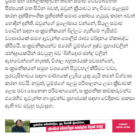
ට්‍රම්ප් සහ රිපබ්ලිකානුවන් තමන් සමාජ වෙඩිබෙහෙත්
පීප්පයක් මත සිටින බවත්, ඔවුන් ක්‍රියාවට නැංවීමට සැලසුම්
කරන දක්ෂිනාංශික ප්‍රතිපත්ති සමාජ කෝපය ගැඹුරු කරන බවත්
හොඳින් දනිති. ඔවුන්ගේ මූලෝපාය වන්නේ, සියලු සමාජ
ව්‍යාධීන් සඳහා සංක්‍රමනිකයන් බිල්ලට ගැනීමේ ෆැසිස්ට්
ව්‍යාපාරයක් සමග දැවැන්ත පොලිස් රාජ්‍ය මර්දනය ඒකාබද්ධ
කිරීමයි. සංක්‍රමනිකයන්ට එරෙහි ට්‍රම්ප්ගේ දුෂ්ට ප්‍රහාරවලින්
ඡන්දදායකයින් රැවටුනු බව 'බිහිදොර ඡන්ද' වලින්
ඇඟවෙන්නේ නැතත්, විශාල බහුතරයක් පවසන්නේ,
සංක්‍රමනිකයන් සමූහ වශයෙන් පිටුවහල් කිරීමට වඩා,
පුරවැසිභාවය සඳහා මාර්ගයක් ලැබිය යුතු යැයි තමන් විශ්වාස
කරන බවයි. නමුත්, ට්‍රම්ප්ගේ පලමු පරිපාලනය ලමා ක්‍රීඩාවක්
ලෙස පවා පෙනෙන පරිමානයෙන්, සංක්‍රමනික කම්කරුවන්ට
එරෙහිව දැවැන්ත හා ප්‍රචන්ඩ ප්‍රහාරයක් සඳහා වේදිකාව සකසා
ඇති බව ඔවුහු පැවසූහ.