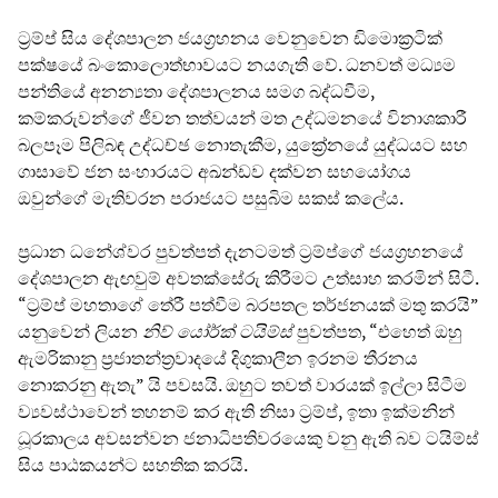
ට්‍රම්ප් සිය දේශපාලන ජයග්‍රහනය වෙනුවෙන ඩිමොක්‍රටික්
පක්ෂයේ බංකොලොත්භාවයට නයගැති වේ. ධනවත් මධ්‍යම
පන්තියේ අනන්‍යතා දේශපාලනය සමග බද්ධවීම,
කම්කරුවන්ගේ ජීවන තත්වයන් මත උද්ධමනයේ විනාශකාරී
බලපෑම පිලිබඳ උද්ධච්ඡ නොතැකීම, යුක්‍රේනයේ යුද්ධයට සහ
ගාසාවේ ජන සංහාරයට අඛන්ඩව දක්වන සහයෝගය
ඔවුන්ගේ මැතිවරන පරාජයට පසුබිම සකස් කලේය.
ප්‍රධාන ධනේශ්වර පුවත්පත් දැනටමත් ට්‍රම්ප්ගේ ජයග්‍රහනයේ
දේශපාලන ඇඟවුම් අවතක්සේරු කිරීමට උත්සාහ කරමින් සිටී.
“ට්‍රම්ප් මහතාගේ තේරී පත්වීම බරපතල තර්ජනයක් මතු කරයි”
යනුවෙන් ලියන
නිව් යෝර්ක් ටයිම්ස්
පුවත්පත, “එහෙත් ඔහු
ඇමරිකානු ප්‍රජාතන්ත්‍රවාදයේ දිගුකාලීන ඉරනම තීරනය
නොකරනු ඇතැ” යි පවසයි. ඔහුට තවත් වාරයක් ඉල්ලා සිටීම
ව්‍යවස්ථාවෙන් තහනම් කර ඇති නිසා ට්‍රම්ප්, ඉතා ඉක්මනින්
ධූරකාලය අවසන්වන ජනාධිපතිවරයෙකු වනු ඇති බව ටයිම්ස්
සිය පාඨකයන්ට සහතික කරයි.