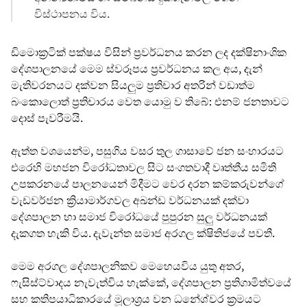
විස්ථාපනය විය.
ඩිමොක්‍රටික් පක්ෂය විසින් ප්‍රවර්ධනය කරන ලද දක්ෂිනාංශික
දේශපාලනයේ මෙම ස්වරූපය ප්‍රවර්ධනය කල අය, දැන්
මැතිවරනයට දක්වන සියලුම ප්‍රතිචාර අතරින් වඩාත්ම
බංකොලොත් ප්‍රතිචාරය වෙත යොමු ව තිබේ: එනම් ජනතාවට
දොස් පැවරීමයි.
ඇත්ත වශයෙන්ම, පසුගිය වසර තුල ගාසාවේ ජන සංහාරයට
එරෙහි මහජන විරෝධතාවල සිට සංගතවාදී වෘත්තීය සමිති
උපකරනයේ පාලනයෙන් මිදීමට වෙර දරන කම්කරුවන්ගේ
වැඩවර්ජන ක්‍රියාමාර්ගවල අඛන්ඩ වර්ධනයක් දක්වා
දේශපාලන හා සමාජ විරෝධයේ පුපුරන සුලු වර්ධනයක්
දැකගත හැකි විය. දැවැන්ත සමාජ අරගල ක්ෂිතිජයේ පවතී.
මෙම අරගල දේශපාලනිකව මෙහෙයවිය යුතු අතර,
ෆැසිස්ට්වාදය නැවැත්විය හැක්කේ, දේශපාලන ප්‍රතිගාමිත්වයේ
සහ කතිපයාධිකාරයේ මූලාශ්‍රය වන ධනේශ්වර ක්‍රමයට