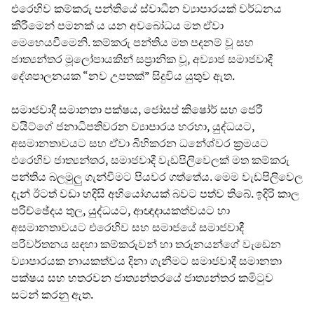
එරෙහිව කම්කරු පන්තියේ ස්වාධීන ව්‍යාපාරයක් වර්ධනය
කිරීමෙන් පමනක් ය යන අවබෝධය මත ඒවා
මෙහෙයවීමෙනි. කම්කරු පන්තිය මත පදනම් වූ සහ
ජාත්‍යන්තර මූලෝපායකින් සප්‍රානික වූ, අව්‍යාජ සමාජවාදී
දේශපාලනයක “නව උපතක්” සිදුවිය යුතුව ඇත.
සමාජවාදී සමානතා පක්ෂය, ජෝසප් කිෂෝර් සහ ජෙරී
වයිට්ගේ ජනාධිපතිවරන ව්‍යාපාරය හරහා, යුද්ධයට,
අසමානතාවයට සහ ඒවා බිහිකරන ධනේශ්වර ක්‍රමයට
එරෙහිව ජාත්‍යන්තර, සමාජවාදී වැඩපිලිවෙලක් මත කම්කරු
පන්තිය බලමුලු ගැන්වීමට පියවර ගත්තේය. මෙම වැඩපිලිවෙල
දැන් ඊටත් වඩා හදිසි අභියෝගයක් බවට පත්ව තිබේ. ඉදිරි කාල
පරිච්ඡේදය තුල, යුද්ධයට, ආඥාදායකත්වයට හා
අසමානතාවයට එරෙහිව සහ සමාජයේ සමාජවාදී
පරිවර්තනය සඳහා කම්කරුවන් හා තරුනයන්ගේ වැඩෙන
ව්‍යාපාරයක නායකත්වය දිනා ගැනීමට සමාජවාදී සමානතා
පක්ෂය සහ හතරවන ජාත්‍යන්තරයේ ජාත්‍යන්තර කමිටුව
සටන් කරනු ඇත.