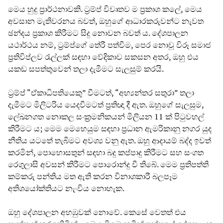
මෙය හුදු ප්‍රාර්ථනාවකි. ට්‍රම්ප් විවෘතව ම ප්‍රකාශ කලේ, මෙය
අවසාන මැතිවරනය බවත්, ඔහුගේ ආධාරකරුවන්ට නැවත
ඡන්දය ප්‍රකාශ කිරීමට සිදු නොවන බවත්‍ ය. දේශපාලන
යථාර්ථය නම්, ට්‍රම්ප්ගේ තේරී පත්වීම, පෙර නොවූ විරූ සමාජ
ප්‍රතිවිප්ලව රැල්ලක් සඳහා වේදිකාව සකසන අතර, ඔහු එය
යකඩ සපත්තුවෙන් තලා දැමීමට සැලසුම් කරයි.
ට්‍රම්ප් “ඒකාධිපතියෙකු” වීමටත්, “අභ්‍යන්තර සතුරා” තලා
දැමීමට මිලිටරිය යෙදවීමටත් ප්‍රතිඥා දී ඇත. ඔහුගේ සැලසුම,
ලේඛනගත නොකල සංක්‍රමනිකයන් මිලියන 11 ක් පිටුවහල්
කිරීමට ය; මෙම මෙහෙයුම සඳහා ප්‍රධාන ඇමරිකානු නගර යුද
නීතිය යටතේ තැබීමට අවශ්‍ය වනු ඇත. ඔහු ආදායම් බද්ද ඉවත්
කරමින්, පොහොසතුන් සඳහා බදු කප්පාදු කිරීමට සහ සංගත
රෙගුලාසි අවසන් කිරීමට පොරොන්දු වී තිබේ. මෙම ප්‍රතිපත්ති
කම්කරු පන්තිය මත ඇති කරන විනාශකාරී බලපෑම
අතිශයෝක්තියට නැංවිය නොහැක.
ඔහු දේශපාලන අහඹුවක් නොවේ. කෙසේ වෙතත් එය