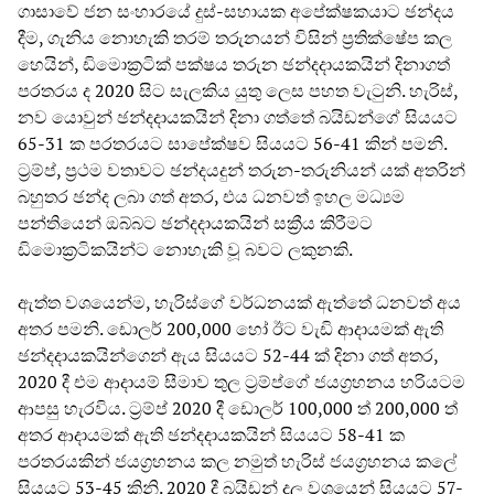
ගාසාවේ ජන සංහාරයේ දුස්-සහායක අපේක්ෂකයාට ඡන්දය
දීම, ගැනිය නොහැකි තරම් තරුනයන් විසින් ප්‍රතික්ෂේප කල
හෙයින්, ඩිමොක්‍රටික් පක්ෂය තරුන ඡන්දදායකයින් දිනාගත්
පරතරය ද 2020 සිට සැලකිය යුතු ලෙස පහත වැටුනි. හැරිස්,
නව යොවුන් ඡන්දදායකයින් දිනා ගත්තේ බයිඩන්ගේ සියයට
65-31 ක පරතරයට සාපේක්ෂව සියයට 56-41 කින් පමනි.
ට්‍රම්ප්, ප්‍රථම වතාවට ඡන්දයදුන් තරුන-තරුනියන් යක් අතරින්
බහුතර ඡන්ද ලබා ගත් අතර, එය ධනවත් ඉහල මධ්‍යම
පන්තියෙන් ඔබ්බට ඡන්දදායකයින් සක්‍රීය කිරීමට
ඩිමොක්‍රටිකයින්ට නොහැකි වූ බවට ලකුනකි.
ඇත්ත වශයෙන්ම, හැරිස්ගේ වර්ධනයක් ඇත්තේ ධනවත් අය
අතර පමනි. ඩොලර් 200,000 හෝ ඊට වැඩි ආදායමක් ඇති
ඡන්දදායකයින්ගෙන් ඇය සියයට 52-44 ක් දිනා ගත් අතර,
2020 දී එම ආදායම් සීමාව තුල ට්‍රම්ප්ගේ ජයග්‍රහනය හරියටම
ආපසු හැරවිය. ට්‍රම්ප් 2020 දී ඩොලර් 100,000 ත් 200,000 ත්
අතර ආදායමක් ඇති ඡන්දදායකයින් සියයට 58-41 ක
පරතරයකින් ජයග්‍රහනය කල නමුත් හැරිස් ජයග්‍රහනය කලේ
සියයට 53-45 කිනි. 2020 දී බයිඩන් දල වශයෙන් සියයට 57-