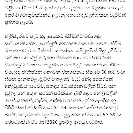
වී ඇති බව පෙනේ; එසේම, හැරිස්, 2020 දී ජෝ බයිඩන්ට වඩා
මිලියන 10 ත් 15 ත් අතර අඩු ඡන්ද ප්‍රමානයක් ලබාගෙන ඇති
අතර ඩිමොක්‍රටිකයින්ට ලැබුනු සහයේ දැවැන්ත කඩා වැටීමක්
දක්නට ලැබේ.
හැරිස්, රටේ සෑම කලාපයකම බයිඩන්ට වඩා අඩු
සාර්ථකත්වයක් ලබා තිබුනි. අනන්‍යතාවයට ආයාචනා කිරීම
මත පදනම් වූ හැරිස්ගේ උද්ඝෝෂනය පිටුපසින් සිදුවූ, විවිධ
වාර්ගික සහ ස්ත්‍රී-පුරුෂ කන්ඩායම් චාටුවෙන් රැවටීමේ
ඩිමොක්‍රටික් පක්ෂයේ උත්සාහය සම්පූර්නයෙන්ම අසාර්ථක
විය. සුදු-ජාතිකයින් නොවන ජනගහනය සියයට 50 කට වඩා
සිටින ප්‍රාන්තවල, ට්‍රම්ප් විශාලතම වැඩි ඡන්ද පරතරයක්
අත්දුටුවේය; එසේම, ඡන්දය මධ්‍යස්ථාන වලින් පිටව යන
පුද්ගලයන් පාදක කරගත් සමීක්ෂන (බිහිදොර ඡන්ද) වලින්
පෙනී යන්නේ, හැරිස්, ජාතික වශයෙන් ලතින් ඇමරිකානු
පිරිමින්ගේ ඡන්ද සියයට 54-44 ක පරතරයකින් පරාජය වූ
බවයි; එය, එම ජන ප්‍රවර්ගය තුල, බයිඩන් සියයට 59-39 ක
පරතරයකින් ජය ගත් 2020 ප්‍රතිඵල ආපසු හැරීමකි.