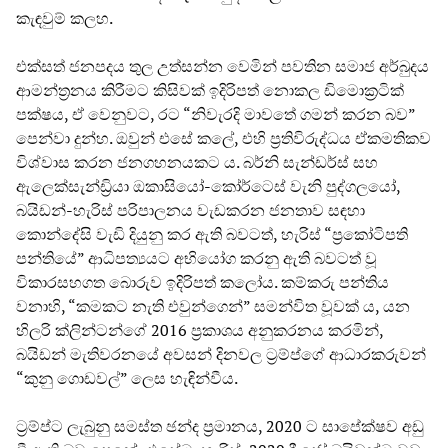
කැඳවුම් කලහ.
එක්සත් ජනපදය තුල උත්සන්න වෙමින් පවතින සමාජ අර්බුදය
ආමන්ත්‍රනය කිරීමට කිසිවක් ඉදිරිපත් නොකල ඩිමොක්‍රටික්
පක්ෂය, ඒ වෙනුවට, රට “නිවැරදි මාවතේ ගමන් කරන බව”
පෙන්වා දුන්හ. ඔවුන් එසේ කලේ, එහි ප්‍රතිවිරුද්ධය ඒකමතිකව
විශ්වාස කරන ජනගහනයකට ය. බර්නි සැන්ඩර්ස් සහ
ඇලෙක්සැන්ඩ්‍රියා ඔකාසියෝ-කෝර්ටෙස් වැනි පුද්ගලයෝ,
බයිඩන්-හැරිස් පරිපාලනය වැඩකරන ජනතාව සඳහා
කොන්දේසි වැඩි දියුනු කර ඇති බවටත්, හැරිස් “ප්‍රකෝටිපති
පන්තියේ” ආධිපත්‍යයට අභියෝග කරනු ඇති බවටත් වූ
විකාරසහගත බොරුව ඉදිරිපත් කලෝය. කම්කරු පන්තිය
වනාහි, “කමකට නැති එවුන්ගෙන්” සමන්විත වූවක් ය, යන
හිලරි ක්ලින්ටන්ගේ 2016 ප්‍රකාශය අනුකරනය කරමින්,
බයිඩන් මැතිවරනයේ අවසන් දිනවල ට්‍රම්ප්ගේ ආධාරකරුවන්
“කුනු ගොඩවල්” ලෙස හැඳින්වීය.
ට්‍රම්ප්ට ලැබුනු සමස්ත ඡන්ද ප්‍රමානය, 2020 ට සාපේක්ෂව අඩු