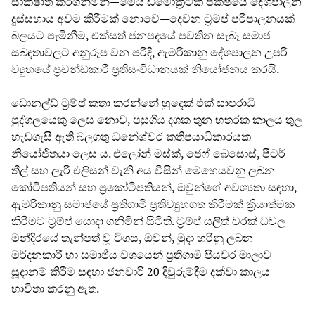
සාක්ෂාත් කරගනිමින්—මෙය ඩිමොක්‍රටික් පක්ෂයේ දේශපාලන
දුස්සහාය අවම කිරීමක් නොවේ—දෙවන ට්‍රම්ප් පරිපාලනයක්
බලයට පැමිනීම, එක්සත් ජනපදයේ පවතින සැබෑ සමාජ
සබඳතාවලට අනුරූප වන පරිදි, ඇමරිකානු දේශපාලන උපරි
ව්‍යුහයේ ප්‍රචන්ඩකාරී ප්‍රතිසංවිධානයක් නියෝජනය කරයි.
ඩොනල්ඩ් ට්‍රම්ප් කතා කරන්නේ හුදෙක් එක් සාපරාධී
පුද්ගලයෙකු ලෙස නොව, පසුගිය දශක තුන හතරක කාලය තුල
හැඩගැසී ඇති බලගතු ධනේශ්වර කතිපයාධිකාරයක
නියෝජිතයා ලෙස ය. එලෝන් මස්ක්, ජෙෆ් බෙසොස්, පීටර්
තීල් සහ ලැරී එලිසන් වැනි අය විසින් මෙහෙයවනු ලබන
කෝටිපතියන් සහ ප්‍රකෝටිපතියන්, ඔවුන්ගේ අවශ්‍යතා සඳහා,
ඇමරිකානු සමාජයේ ප්‍රතිගාමී ප්‍රතිව්‍යුහගත කිරීමක් ක්‍රියාත්මක
කිරීමට ට්‍රම්ප් යොදා ගනිමින් සිටිති. ට්‍රම්ප් යලිත් වරක් ධවල
මන්දිරයේ තැන්පත් වූ විගස, ඔවුන්, මුදා හරිනු ලබන
මර්දනකාරී හා සමාජීය වශයෙන් ප්‍රතිගාමී පියවර මාලාව
සූදානම් කිරීම සඳහා ජනවාරි 20 දිවුරුම්දීම දක්වා කාලය
භාවිතා කරනු ඇත.