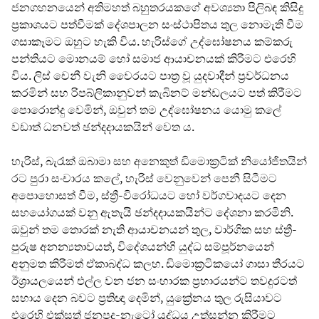
ජනගහනයෙන් අතිමහත් බහුතරයකගේ අවශ්‍යතා පිලිබඳ කිසිදු
ප්‍රකාශයට පත්වීමක් දේශපාලන සංස්ථාපිතය තුල නොමැති වීම
ගසාකෑමට ඔහුට හැකි විය. හැරිස්ගේ උද්ඝෝෂනය කම්කරු
පන්තියට මොනයම් හෝ සමාජ ආයාචනයක් කිරීමට එරෙහි
විය. ලිස් චෙනී වැනි වෛරයට පාත්‍ර වූ යුදවාදීන් ප්‍රවර්ධනය
කරමින් සහ රිපබ්ලිකානුවන් කැබිනට් මන්ඩලයට පත් කිරීමට
පොරොන්දු වෙමින්, ඔවුන් තම උද්ඝෝෂනය යොමු කලේ
වඩාත් ධනවත් ඡන්දදායකයින් වෙත ය.
හැරිස්, බැරැක් ඔබාමා සහ අනෙකුත් ඩිමොක්‍රටික් නියෝජිතයින්
රට පුරා සංචාරය කලේ, හැරිස් වෙනුවෙන් පෙනී සිටීමට
අපොහොසත් වීම, ස්ත්‍රී-විරෝධයට හෝ වර්ගවාදයට දෙන
සහයෝගයක් වනු ඇතැයි ඡන්දදායකයින්ට දේශනා කරමිනි.
ඔවුන් තම තොරක් නැති ආයාචනයන් තුල, වාර්ගික සහ ස්ත්‍රී-
පුරුෂ අනන්‍යතාවයත්, විදේශයන්හි යුද්ධ සම්පූර්නයෙන්
අනුමත කිරීමත් ඒකාබද්ධ කලහ. ඩිමොක්‍රටිකයෝ ගාසා තීරයට
ඊශ්‍රායලයෙන් එල්ල වන ජන සංහාරක ප්‍රහාරයන්ට තවදුරටත්
සහාය දෙන බවට ප්‍රතිඥා දෙමින්, යුක්‍රේනය තුල රුසියාවට
එරෙහි එක්සත් ජනපද-නැටෝ යුද්ධය උත්සන්න කිරීමට