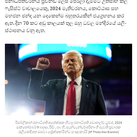
ජනාධිපතිවරනය ප්‍රචන්ඩ ලෙස පෙරලා දැමීමට උත්සාහ කල
ෆැසිස්ට් වාචාලයෙකු, 2024 මැතිවරනය, කොට්ඨාස සහ
මහජන ඡන්ද යන දෙකෙන්ම බහුතරයකින් ජයග්‍රහනය කර
ඇත. දින 70 කට අඩු කාලයක් තුල ඔහු ධවල මන්දිරයේ යලි-
ස්ථාපනය වනු ඇත.
රිපබ්ලිකන් ජනාධිපති අපේක්ෂක හිටපු ජනාධිපති ඩොනල්ඩ් ට්‍රම්ප්, 2024
ඔක්තෝම්බර් 9 බදාදා, රීඩිං, පා. හි, සැන්ටැන්ඩර් අරීනා හි පැවති ප්‍රචාරක
රැලියකදී අත ඔසවා ප්‍රේක්ෂකයින්ට සංඤා කරයි
[AP Photo/Alex Brandon]