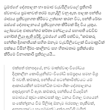
ට්‍රම්ප්ගේ දේශපාලන හා සමාජ වැඩපිලිවෙලේ ප්‍රතිගාමී
ස්වභාවය ප්‍රමානවත් තරම් පැහැදිලි වනු ඇත. පාලක පන්තිය
රාජ්‍යය ප්‍රතිව්‍යුහගත කිරීමට උත්සාහ කරන විට, පන්ති රේඛා
ඔස්සේ දේශපාලනයේ ප්‍රතිව්‍යුහගත කිරීමක් සිදු විය යුතුය.
ලෝසවෙඅ ජාත්‍යන්තර කර්තෘ මන්ඩලයේ සභාපති ඩේවිඩ්
නෝර්ත්
ලියා ඇති පරිදි
, ට්‍රම්ප්ගේ තේරී පත්වීම, “කම්කරු
පන්තික දිශානතියක් සහිත ඕනෑම වැඩපිලිවෙලක් ඩිමොක්‍රටික්
පක්ෂය විසින් දීර්ඝ-කාලීනව සහ හිතාමතාම ප්‍රතික්ෂේප
කිරීමේ විනාශකාරී ප්‍රතිඵලයයි...
එක්සත් ජනපදයේ, නව මාක්ස්වාද-විරෝධය
දිගුකාලීන කොමියුනිස්ට්-විරෝධී සම්ප්‍රදාය සමඟ මිශ්‍ර
වී බවතී. කම්කරු පන්තියේ සටන්කාමීත්වයට යම්
ආකාරයකින් සම්බන්ධිත වාමාංශික-දේශපාලනය
අතුරුදහන් වී ඇත. කම්කරු පන්තියේ වියදමින්
සමාජයේ කුඩා කොටසක් තුල ධනය විශාල වශයෙන්
සංකේන්ද්‍රනය වීම පිලිබඳ ඕනෑම බරපතල තැකීමක්,
අනන්‍යතාවය හා සම්බන්ධ දුක්ගැනවිලි මගින්