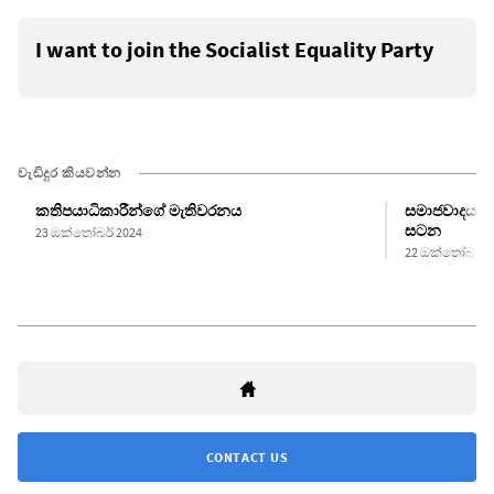
I want to join the Socialist Equality Party
වැඩිදුර කියවන්න
කතිපයාධිකාරීන්ගේ මැතිවරනය
සමාජවාදය සහ
සටන
23 ඔක්තෝබර් 2024
22 ඔක්තෝබර් 2
CONTACT US