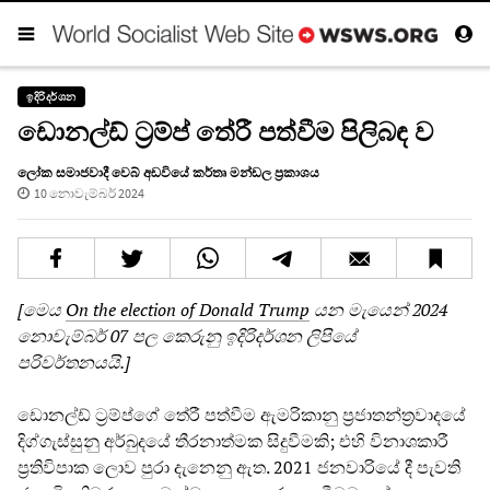
ඉදිරිදර්ශන
ඩොනල්ඩ් ට්‍රම්ප් තේරී පත්වීම පිලිබඳ ව
ලෝක සමාජවාදී වෙබ් අඩවියේ කර්තෘ මන්ඩල ප්‍රකාශය
10 නොවැම්බර් 2024
[මෙය
On the election of Donald Trump
යන මැයෙන් 2024
නොවැම්බර් 07 පල කෙරුනු ඉදිරිදර්ශන ලිපියේ
පරිවර්තනයයි.]
ඩොනල්ඩ් ට්‍රම්ප්ගේ තේරී පත්වීම ඇමරිකානු ප්‍රජාතන්ත්‍රවාදයේ
දිග්ගැස්සුනු අර්බුදයේ තීරනාත්මක සිදුවීමකි; එහි විනාශකාරී
ප්‍රතිවිපාක ලොව පුරා දැනෙනු ඇත. 2021 ජනවාරියේ දී පැවති