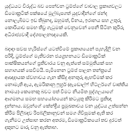
යුද්ධයට විරුද්ධ බව පෙන්වන ට්‍රම්ප්ගේ වාචාල ප්‍රකාශවලට
ඩිමොක්‍රටික් පක්ෂයේ මුල්බැසගත් යුදවාදීන්ගේ ඡන්ද
නොලැබීමට ඉඩ තිබුනද, ඔහුමත්, චීනය, ඉරානය සහ උතුරු
කොරියාව සමඟ තීව්‍ර ගැටුමක් වෙනුවෙන් පෙනී සිටින කුරිරු
අධිරාජ්‍යවාදී දේශපාලනඥයෙකි.
බදාදා සවස හැරිස්ගේ යටත්වීමේ ප්‍රකාශයෙන් පැහැදිලි වන
පරිදි, ට්‍රම්ප්ගේ මැතිවරන ජයග්‍රහනයට ඩිමොක්‍රටික්
පාක්ෂිකයන්ගේ ප්‍රතිචාරය වනු ඇත්තේ සම්මුතියක් සහ
සභාගයක් සෙවීමයි. පැමිනෙන ට්‍රම්ප් පාලන තන්ත්‍රයේ
ආඥාදායක ස්වභාවය ගැන කිසිදු අනතුරු ඇඟවීමක් කර
නොමැති ඇය, ඇමරිකානු ෆූහ්‍රර් (ඇඩොල්ෆ් හිට්ලර්ගේ වෘත්තීය
නාමය) කෙනෙකු බවට පත් වීමට නියමිත පුද්ගලයාගේ
ආගමනය සමඟ සහයෝගයෙන් කටයුතු කිරීමට ප්‍රතිඥා
දුන්නාය. ඔවුන්ගේ කේන්ද්‍රීය ප්‍රමුඛතාවය වන යුද්ධය උත්සන්න
කිරීම පිලිබඳව රිපබ්ලිකානුවන් සමග ගිවිසුමක් ඇති කර
ගැනීමට උත්සාහ කරන අතරම, ඩිමොක්‍රටිකයෝ තව දුරටත්
දකුනට මාරු වනු ඇත්තාහ.