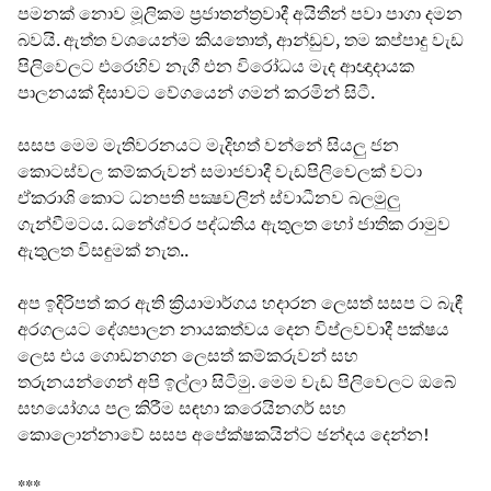
පමනක් නොව මූලිකම ප්‍රජාතන්ත්‍රවාදී අයිතීන් පවා පාගා දමන
බවයි. ඇත්ත වශයෙන්ම කියතොත්, ආන්ඩුව, තම කප්පාදු වැඩ
පිලිවෙලට එරෙහිව නැගී එන විරෝධය මැද ආඥාදායක
පාලනයක් දිසාවට වේගයෙන් ගමන් කරමින් සිටී.
සසප මෙම මැතිවරනයට මැදිහත් වන්නේ සියලු ජන
කොටස්වල කම්කරුවන් සමාජවාදී වැඩපිලිවෙලක් වටා
ඒකරාශි කොට ධනපති පක්‍ෂවලින් ස්වාධීනව බලමුලු
ගැන්වීමටය. ධනේශ්වර පද්ධතිය ඇතුලත හෝ ජාතික රාමුව
ඇතුලත විසඳුමක් නැත..
අප ඉදිරිපත් කර ඇති ක්‍රියාමාර්ගය හදාරන ලෙසත් සසප ට බැඳී
අරගලයට දේශපාලන නායකත්වය දෙන විප්ලවවාදී පක්ෂය
ලෙස එය ගොඩනගන ලෙසත් කම්කරුවන් සහ
තරුනයන්ගෙන් අපි ඉල්ලා සිටිමු. මෙම වැඩ පිලිවෙලට ඔබේ
සහයෝගය පල කිරීම සඳහා කරෙයිනගර් සහ
කොලොන්නාවේ සසප අපේක්ෂකයින්ට ඡන්දය දෙන්න!
***