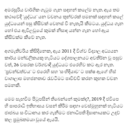
අමරසූරිය වාර්ගික ගැටුම ගැන සඳහන් කලේම නැත. ඇය තම
කථාවේදී 'යුද්ධය' යන වචනය තුන්වරක් පමනක් සඳහන් කලේ
යුද්ධයෙන් පසු කිසිවක් වෙනස් වී නැතැයි කීමටය. යුද්ධය ගැන
හෝ එය ඇවිලවූයේ කුමක් නිසාද යන්න ගැන හෝ ඇය
කිසිවක්ම කීවේ නැත.
අගමැතිවරිය කිසිදිනෙක, ඇය 2011 දී විශ්ව විද්‍යාල අධ්‍යයන
කාර්ය මන්ඩලිකයකු හැටියට දේශපාලනයට අවතීර්න වූ පසුව
වත්, 26 වසරක වර්ගවාදී යුද්ධයට එරෙහිව කට ඇර නැත.
'ප්‍රචන්ඩත්වය' ට එරෙහි සහ 'සංහිඳියාව' ට පක්ෂ ඇගේ හිස්
වාගාලාප මහජනතාව රැවටීමට පාවිච්චි කරන කුහක වචන
පමනකි.
මෙම සැඟවීම පිටුපසින් තිබෙන්නේ කුමක්ද?, 2019 දී ජවිපෙ
හි සාපරාධී ඉතිහාසය වසන් කිරීම සඳහා වෙස්මුහුනක් හැටියට
ජාජබය සංවිධානය කර ගැනීමට ජනාධිපති දිසානායකට උදව්
කල ප්‍රමුඛතමයා වූයේ ඇයයි.