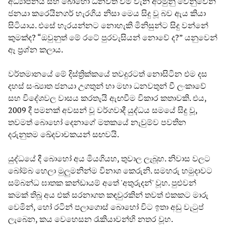
අධ්‍යාපනය සහ බොහෝ ධනවත් වීම වැනි අරමුනු වෙනුවෙන්
ජනයා කරෙයිනගර් හැරගිය නිසා මෙය සිදු වූ බව ඇය කියා
සිටියාය. එසේ හැරයන්නට නොහැකි මිනිසුන්ට සිදු වන්නේ
කුමක්ද? “ඔවුනුත් මේ රටේ පුරවැසියන් නොවේ ද?” යනුවෙන්
ඈ ප්‍රශ්න කලාය.
වර්තමානයේ මේ දිස්ත්‍රික්කයේ තවදුරටත් නොසිටින එම දස
දහස් සංඛ්‍යාත ජනයා උගතුන් හා මහා ධනවතුන් වී ලංකාවේ
සහ විදේශවල වාසය කරතැයි ඇඟවීම විකාර කතාවකි. එය,
2009 දී පමනක් අවසන් වූ වර්ගවාදී යුද්ධය සමයේ සිදු වූ,
තවමත් බොහෝ දෙනාගේ මතකයේ නැවුම්ව පවතින
දරුනුතම ඛේදවාචකයන් සඟවයි.
යුද්ධයේ දී බොහෝ අය මියගියහ, තුවාල ලැබූහ. නිවාස වලට
බෝම්බ හෙලා මුලුමනින්ම විනාශ කෙරුනි. සමහරු හමුදාවට
සම්බන්ධ ඝාතක කන්ඩායම් අතේ 'අතුරුදන්' වූහ. පුළුවන්
කමක් තිබූ අය එක් සරනාගත කඳවුරකින් තවත් එකකට මාරු
වෙමින්, හෝ රටින් පලාගොස් බොහෝ විට ඉතා අඩු වැටුප්
ලැබෙන, කය වෙහෙසන රැකියාවන්හි නතර වූහ.