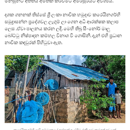
මිනිසුන්ට අතීතය අමතක කරවීමට අමරසූරියට අවශ්‍යය.
දශක ගනනක් තිස්සේ ශ්‍රී ලංකා නාවික හමුදාව කරෙයිනගර්හි
සමුද්‍රාසන්න ප්‍රදේශවල ලැගුම් ලා ගෙන අධි ආරක්ෂක කලාප
ලෙස .ඒවා පාලනය කරන ලදී. මෙහි තිබූ සී-නෝර් මාලු
බෝට්ටු නිෂ්පාදන කම්හල විනාශ වී ගොසිනි. දැන් එහි ප්‍රධාන
නාවික කඳවුරක් පිහිටුවා ඇත.
කරෙයිනගර්හි ඌරි ගම්මානයේ ඉස්සන් ඇල්ලීම රැකියාව කරගත් පවුලක්