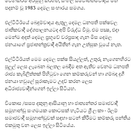
වෙන්කිරීම අරමුනු කරගත්, සිංහල ස්වෝත්තමවාදය මත
පදනම් වූ 1983 දෙමල සංහාරය සමගය.
එල්ටීටීඊයේ බෙදුම්වාදය ඇතුලු දෙමල ධනපති පක්ෂවල
ජාතිකවාදී දේශපාලනයටද අපි විරුද්ධ වීමු. එම පක්‍ෂ, එදා
මෙන්ම අදත් දෙමල ප්‍රභූවේ වරප්‍රසාද ගැන මිස දෙමල
ජනයාගේ ප්‍රජාතන්ත්‍රවාදී අයිතීන් ගැන උත්සුක වූයේ නැත.
එල්ටීටීඊයත් මෙම දෙමල පක්ෂ සියල්ලත්, උතුරු නැගෙනහිරට
පුලුල් ලෙස ලැබෙන බලතල බෙදීම අත ඇතිව වෙනම ධනපති
රාජ්‍ය කැබිලිත්තක් පිහිටුවා ගෙන කම්කරුවන් හා ගම්බද දුගී
ජනයා හවුලේ සූරාකෑමට උදව් කරන ලෙස
අධිරාජ්‍යවාදීන්ගෙන් ඉල්ලා සිටියහ.
විකොස /සසප දකුනු ආසියානු හා ජාත්‍යන්තර සමාජවාදී
සමූහාන්ඩු සංගමයක කොටසක් හැටියට ශ්‍රී ලංකා - ඊලම්
සමාජවාදී සමූහාන්ඩුවක් සඳහා සටන් කිරීමට කම්කරු පන්තිය
එකමුතු වන ලෙස ඉල්ලා සිටියේය.