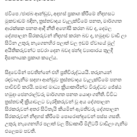
ජවිපෙ /ජාජබ ආන්ඩුව, අදහස් ප්‍රකාශ කිරීමේ නිදහසට
මුකවාඩම් බඳින, ත්‍රස්තවාදය වැලැක්වීමේ පනත, මාර්ගගත
ආරක්ෂක පනත ආදී නීති අහෝසි කරන බව ද, දෙමල
දේශපාලන සිරකරුවන් නිදහස් කරන බව ද, හමුදාව වාඩි ලා
සිටින උතුරු නැගෙනහිර පලාත් වල ඉඩම් ඒවායේ මුල්
අයිතිකරුවන්ට පවරා දෙන බවද ඡන්ද ව්‍යාපාරය තුලදී
දිසානායක ප්‍රකාශ කලේය.
සිදුවෙමින් පවතින්නේ එහි ප්‍රතිවිරුද්ධයයි. තරුනයන්
රඳවාගැනීම සඳහා ආන්ඩුව ත්‍රස්තවාදය වැලැක්වීමේ පනත
පාවිච්චි කරයි. සමාජ මාධ්‍ය ක්‍රියාකාරීන්ට විරුද්ධව ජේෂ්ඨ
හමුදා ජෙනරාල්වරු මාර්ගගත පනත යොදා ගනිති. විවිධ
ත්‍රස්තවාදී ක්‍රියාවලට වැරදිකරුවන් වූ අය දේශපාලන
සිරකරුවන් අතර සිටිතැයි කියමින් ඇමතිවරු දේශපාලන
සිරකරුවන් නිදහස් කිරීමේ පොරොන්දුවෙන් පස්ස ගසති.
උතුරු නැගෙනහිර පලාත් වල පීඩාකාරී මිලිටරි වාඩිලා ගැනීම
එලෙසම පවතී.