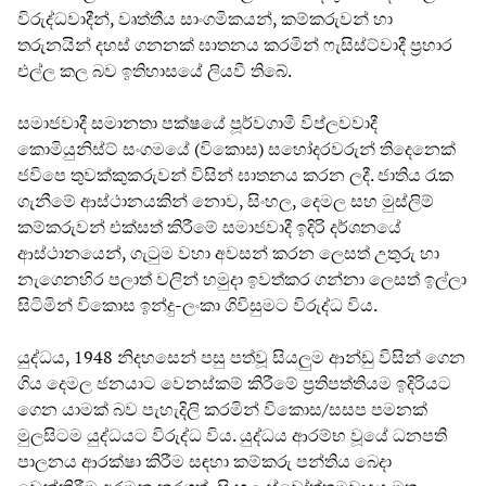
විරුද්ධවාදීන්, වෘත්තීය සාංගමිකයන්, කම්කරුවන් හා
තරුනයින් දහස් ගනනක් ඝාතනය කරමින් ෆැසිස්ට්වාදී ප්‍රහාර
එල්ල කල බව ඉතිහාසයේ ලියවී තිබේ.
සමාජවාදී සමානතා පක්ෂයේ පූර්වගාමී විප්ලවවාදී
කොමියුනිස්ට් සංගමයේ (විකොස) සහෝදරවරුන් තිදෙනෙක්
ජවිපෙ තුවක්කුකරුවන් විසින් ඝාතනය කරන ලදී. ජාතිය රැක
ගැනීමේ ආස්ථානයකින් නොව, සිංහල, දෙමල සහ මුස්ලිම්
කම්කරුවන් එක්සත් කිරීමේ සමාජවාදී ඉදිරි දර්ශනයේ
ආස්ථානයෙන්, ගැටුම වහා අවසන් කරන ලෙසත් උතුරු හා
නැගෙනහිර පලාත් වලින් හමුදා ඉවත්කර ගන්නා ලෙසත් ඉල්ලා
සිටිමින් විකොස ඉන්දු-ලංකා ගිවිසුමට විරුද්ධ විය.
යුද්ධය, 1948 නිදහසෙන් පසු පත්වූ සියලුම ආන්ඩු විසින් ගෙන
ගිය දෙමල ජනයාට වෙනස්කම් කිරීමේ ප්‍රතිපත්තියම ඉදිරියට
ගෙන යාමක් බව පැහැදිලි කරමින් විකොස/සසප පමනක්
මුලසිටම යුද්ධයට විරුද්ධ විය. යුද්ධය ආරම්භ වූයේ ධනපති
පාලනය ආරක්ෂා කිරීම සඳහා කම්කරු පන්තිය බෙදා