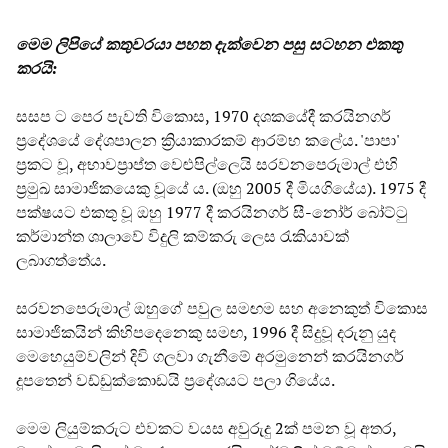
මෙම ලිපියේ කතුවරයා පහත දැක්වෙන පසු සටහන එකතු
කරයි:
සසප ට පෙර පැවති විකොස, 1970 දශකයේදී කරයිනගර්
ප්‍රදේශයේ දේශපාලන ක්‍රියාකාරකම් ආරම්භ ක‌ලේය. 'පාපා'
ප්‍රකට වූ, අභාවප්‍රාප්ත වෙළුපිල්ලෙයි සරවනපෙරුමාල් එහි
ප්‍රමුඛ සාමාජිකයෙකු වූයේ ය. (ඔහු 2005 දී මියගියේය). 1975 දී
පක්ෂයට එකතු වූ ඔහු 1977 දී කරයිනගර් සී-නෝර් බෝට්ටු
කර්මාන්ත ශාලාවේ විදුලි කම්කරු ලෙස රැකියාවක්
ලබාගත්තේය.
සරවනපෙරුමාල් ඔහුගේ පවුල සමඟම සහ අනෙකුත් විකොස
සාමාජිකයින් කිහිපදෙනෙකු සමඟ, 1996 දී සිදුවූ දරුනු යුද
මෙහෙයුම්වලින් දිවි ගලවා ගැනීමේ අරමුනෙන් කරයිනගර්
දූපතෙන් වඩ්ඩුක්කොඩයි ප්‍රදේශයට පලා ගියේය.
මෙම ලියුම්කරුට එවකට වයස අවුරුදු 2ක් පමන වූ අතර,