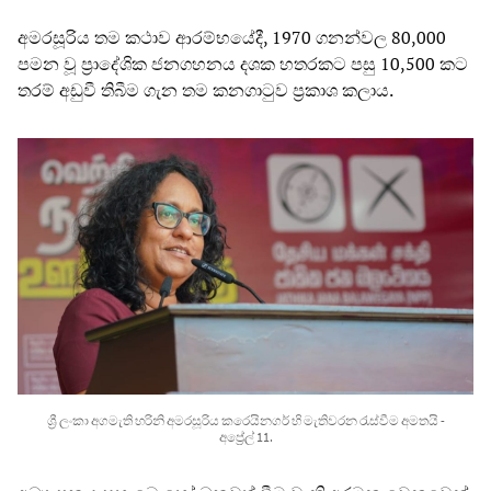
අමරසූරිය තම කථාව ආරම්භයේදී, 1970 ගනන්වල 80,000
පමන වූ ප්‍රාදේශික ජනගහනය දශක හතරකට පසු 10,500 කට
තරම් අඩුවී තිබීම ගැන තම කනගාටුව ප්‍රකාශ කලාය.
ශ්‍රී ලංකා අගමැති හරිනි අමරසූරිය කරෙයිනගර් හි මැතිවරන රැස්වීම අමතයි -
අප්‍රේල් 11.