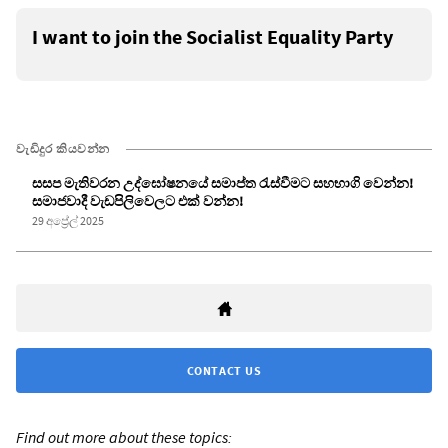
I want to join the Socialist Equality Party
වැඩිදුර කියවන්න
සසප මැතිවරන උද්ඝෝෂනයේ සමාප්ත රැස්වීමට සහභාගි වෙන්න!
සමාජවාදී වැඩපිලිවෙලට එක් වන්න!
29 අප්‍රේල් 2025
CONTACT US
Find out more about these topics: