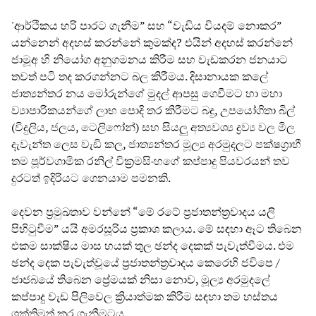
'ආර්ථිකය හරි පාරට ගැනීම” සහ “වැඩිය වියදම් නොකර”
යන්නෙන් අදහස් කරන්නේ කුමක්ද? එයින් අදහස් කරන්නේ
ජාමූඅ හි නියෝග අනුගමනය කිරීම සහ වැඩකරන ජනයාට
තවත් පටි තද කරගන්නට බල කිරීමය. දිසානායක කලේ
ජාත්‍යන්තර නය මෝරුන්ගේ මුදල් ආපසු ගෙවීමට හා මහා
ව්‍යාපාරිකයන්ගේ ලාභ පොදි තර කිරීමට බදු, උපයෝගිතා බිල්
(විදුලිය, ජලය, ටෙලිෆෝන්) සහ සියලු අත්‍යවශ්‍ය ද්‍රව්‍ය වල මිල
දැවැන්ත ලෙස වැඩි කල, ජාත්‍යන්තර මූල්‍ය අරමුදලට පක්ෂග්‍රාහී
තම පූර්වගාමික රනිල් වික්‍රමසිංහගේ කප්පාදු පියවරයන් තව
දුරටත් ඉදිරියට ගෙනයාම පමනකි.
දෙවන ප්‍රමුඛතාව වන්නේ “මේ රටේ ප්‍රජාතන්ත්‍රවාදය යලි
පිහිටුවීම” යයි අමරසූරිය ප්‍රකාශ කලාය. මේ සඳහා ඈට තිබෙන
එකම සාක්ෂිය මාස හයක් තුල ඡන්ද දෙකක් පැවැත්වීමය. එම
ඡන්ද දෙක පැවැත්වූයේ ප්‍රජාතන්ත්‍රවාදය කෙරෙහි ජවිපෙ /
ජාජබයේ තිබෙන ප්‍රේමයක් නිසා නොව, මූල්‍ය අරමුදලේ
කප්පාදු වැඩ පිලිවෙල ක්‍රියාත්මක කිරීම සඳහා තම හස්තය
ශක්තිමත් කර ගැනීමටය.