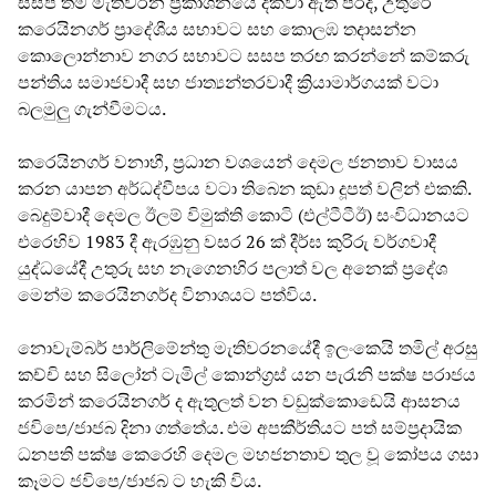
සසප තම මැතිවරන ප්‍රකාශනයේ දක්වා ඇති පරිදි, උතුරේ
කරෙයිනගර් ප්‍රාදේශීය සභාවට සහ කොලඹ තදාසන්න
කොලොන්නාව නගර සභාවට සසප තරඟ කරන්නේ කම්කරු
පන්තිය සමාජවාදී සහ ජාත්‍යන්තරවාදී ක්‍රියාමාර්ගයක් වටා
බලමුලු ගැන්වීමටය.
කරෙයිනගර් වනාහී, ප්‍රධාන වශයෙන් දෙමල ජනතාව වාසය
කරන යාපන අර්ධද්වීපය වටා තිබෙන කුඩා දූපත් වලින් එකකි.
බෙදුම්වාදී දෙමල ඊලම් විමුක්ති කොටි (එල්ටීටීඊ) සංවිධානයට
එරෙහිව 1983 දී ඇරඹුනු වසර 26 ක් දීර්ඝ කුරිරු වර්ගවාදී
යුද්ධයේදී උතුරු සහ නැගෙනහිර පලාත් වල අනෙක් ප්‍රදේශ
මෙන්ම කරෙයිනගර්ද විනාශයට පත්විය.
නොවැම්බර් පාර්ලිමේන්තු මැතිවරනයේදී ඉලංකෙයි තමිල් අරසු
කච්චි සහ සිලෝන් ටැමිල් කොන්ග්‍රස් යන පැරැනි පක්ෂ පරාජය
කරමින් කරෙයිනගර් ද ඇතුලත් වන වඩුක්කොඩෙයි ආසනය
ජවිපෙ/ජාජබ දිනා ගත්තේය. එම අපකීර්තියට පත් සම්ප්‍රදායික
ධනපති පක්ෂ කෙරෙහි දෙමල මහජනතාව තුල වූ කෝපය ගසා
කෑමට ජවිපෙ/ජාජබ ට හැකි විය.