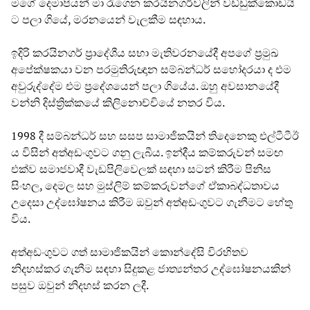
මගේ දෙමාපියන් මා රැගෙන කරයිනගර්වලින් වඩ්ඩුක්කොඩයි
ට පලා ගියේ, මරනයෙන් වැලකීම සඳහාය.
ඉදිරි කරයිනගර් ප්‍රාදේශීය සභා මැතිවරනයේදී අපගේ ප්‍රමුඛ
අපේක්ෂකයා වන පරමුතිරුඥාන සම්බන්ධර් සහෝදරයා ද එම
අවුරුද්දේම එම ප්‍රදේශයෙන් පලා ගියේය. ඔහු අවසානයේදී
වන්නි දිස්ත්‍රික්කයේ කිලිනොච්චියේ නතර විය.
1998 දී සම්බන්ධර් සහ සසප සාමාජිකයින් තිදෙනෙකු එල්ටීටීඊ
ය විසින් අත්අඩංගුවට ගනු ලැබීය. ඉන්දීය කම්කරුවන් සමඟ
එක්ව සමාජවාදී වැඩපිලිවෙලක් සඳහා සටන් කිරීම පිනිස
සිංහල, දෙමල සහ මුස්ලිම් කම්කරුවන්ගේ ඒකාබද්ධතාවය
උදෙසා උද්ඝෝෂනය කිරීම ඔවුන් අත්අඩංගුවට ගැනීමට හේතු
විය.
අත්අඩංගුවට ගත් සාමාජිකයින් කොන්දේසි විරහිතව
නිදහස්කර ගැනීම සඳහා සිදුකළ ජාත්‍යන්තර උද්ඝෝෂනයකින්
පසුව ඔවුන් නිදහස් කරන ලදී.