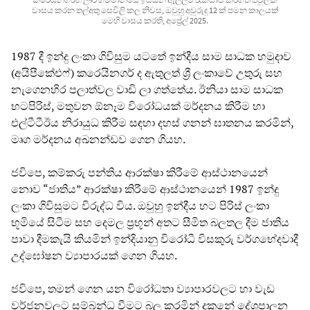
වාසය කරන තල්අතු සෙවිලි කල නිවස, ඔවුහු අවුරුදු 12 ක් පමන කාලයක්
මෙහි වාසය කරති, අප්‍රේල් 2025.
1987 දී ඉන්දු ලංකා ගිවිසුම යටතේ ඉන්දීය සාම සාධක හමුදාව
(අයිපීකේඑෆ්) කරෙයිනගර් ද ඇතුලත් ශ්‍රී ලංකාවේ උතුරු සහ
නැගෙනහිර පලාත්වල වාඩි ලා ගත්තේය. ඊනියා සාම සාධක
භටපිරිස්, මතුවන ඕනෑම විරෝධයක් මර්දනය කිරීම හා
එල්ටීටීඊය නිරායුධ කිරීම සඳහා දහස් ගනන් ඝාතනය කරමින්,
මෘග මර්දනය අඛනන්ඩව ගෙන ගියහ.
ජවිපෙ, කම්කරු පන්තිය ආරක්ෂා කිරීමේ ආස්ථානයෙන්
නොව “ජාතිය” ආරක්ෂා කිරීමේ ආස්ථානයෙන් 1987 ඉන්දු
ලංකා ගිවිසුමට විරුද්ධ විය. ඔවුහු ඉන්දීය භට පිරිස් ලංකා
භූමියේ සිටීම සහ දෙමල ප්‍රභූන් අතට සීමිත බලතල දීම ජාතිය
පාවා දීමකැයි කියමින් ඉන්දියානු විරෝධී විසකුරු වර්ගභේදවාදී
උද්ඝෝෂන ව්‍යාපාරයක් ගෙන ගියහ.
ජවිපෙ, තමන් ගෙන යන විරෝධතා ව්‍යාපාරවලට හා වැඩ
වර්ජනවලට සම්බන්ධ වීමට බල කරමින් දකුනේ දේශපාලන