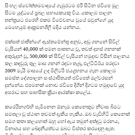
සිංහල ස්වෝත්තමවාදයේ ගැඹුරටම එරී සිටින ජවිපෙ මුල
සිටම යුද්ධයේ ප්‍රබල සහායකයකු විය. කොලඹ පාලන
තන්ත්‍රයට එරෙහි එකම විවේචනය වූයේ ඔවුන්ගේ යුද
මෙහෙයුම් ආක්‍රමනශීලී මදිය යන්නය.
එක්සත් ජාතීන්ගේ ඇස්‌තමේන්තු අනුව, අඩු ගනනේ සිවිල්
වැසියන් 40,000 ක් පමන ඝාතනය වූ, තවත් දහස් ගනනක්
අතුරුදන් වූ, 300,000 ක් සිවිල් වැසියන් හමුදාව විසින් පාලනය
කල කඳවුරු තුල මාස ගනන් රඳවා තැබූ, එල්ටීටීඊය පරදවා
2009 මැයි මාසයේ ලද මිලිටරි ජයග්‍රහනය ගැන කොලඹ
සමස්ත දේශපාලන සංස්ථාපිතයත් ජවිපෙත් ඔල්වරසන්
දුන්නේය. එපමනක් නොව ජවිපෙ දිගින් දිගටම හමුදාවේ යුද
අපරාධ සහ සාහසික ක්‍රියා ආරක්ෂා කලේය.
කරෙයිනගර්හි පැමිනෙන ඕනෑම කෙනෙකුට නිවාස බිමට
සමතලා වූ ස්ථාන තවමත් දැකිය හැකිය. ඔබ වැඩිහිටි කෙනෙක්
සමග කතා කලහොත් ඔහු හෝ ඇය තමුන් අත්දුටු මරනය,
විනාශය සහ ඛේදනීයත්වය ඔබට විස්තර කරදෙනු ඇත.