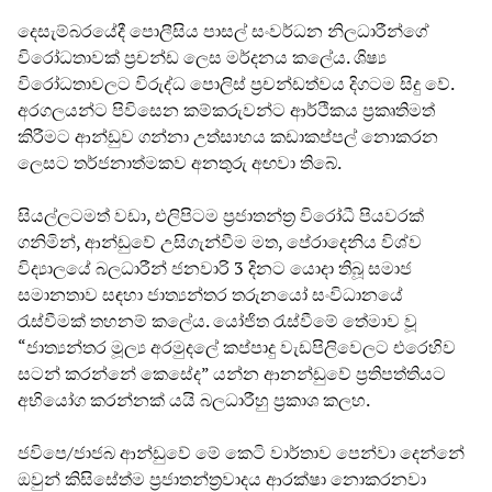
දෙසැම්බරයේදී පොලීසිය පාසල් සංවර්ධන නිලධාරීන්ගේ
විරෝධතාවක් ප්‍රචන්ඩ ලෙස මර්දනය කලේය. ශිෂ්‍ය
විරෝධතාවලට විරුද්ධ පොලිස් ප්‍රචන්ඩත්වය දිගටම සිදු වේ.
අරගලයන්ට පිවිසෙන කම්කරුවන්ට ආර්ථිකය ප්‍රකෘතිමත්
කිරීමට ආන්ඩුව ගන්නා උත්සාහය කඩාකප්පල් නොකරන
ලෙසට තර්ජනාත්මකව අනතුරු අඟවා තිබේ.
සියල්ලටමත් වඩා, එලිපිටම ප්‍රජාතන්ත්‍ර විරෝධී පියවරක්
ගනිමින්, ආන්ඩුවේ උසිගැන්වීම මත, පේරාදෙනිය විශ්ව
විද්‍යාලයේ බලධාරීන් ජනවාරි 3 දිනට යොදා තිබූ සමාජ
සමානතාව සඳහා ජාත්‍යන්තර තරුනයෝ සංවිධානයේ
රැස්වීමක් තහනම් කලේය. යෝජිත රැස්වීමේ තේමාව වූ
“ජාත්‍යන්තර මූල්‍ය අරමුදලේ කප්පාදු වැඩපිලිවෙලට එරෙහිව
සටන් කරන්නේ කෙසේද” යන්න ආනන්ඩුවේ ප්‍රතිපත්තියට
අභියෝග කරන්නක් යයි බලධාරීහු ප්‍රකාශ කලහ.
ජවිපෙ/ජාජබ ආන්ඩුවේ මේ කෙටි වාර්තාව පෙන්වා දෙන්නේ
ඔවුන් කිසිසේත්ම ප්‍රජාතන්ත්‍රවාදය ආරක්ෂා නොකරනවා