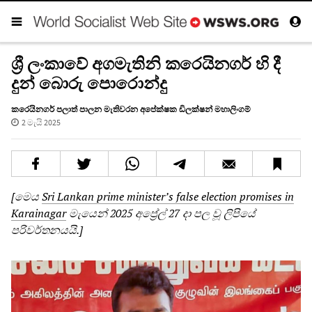
ශ්‍රී ලංකාවේ අගමැතිනි කරෙයිනගර් හි දී
දුන් බොරු පොරොන්දු
කරෙයිනගර් පලාත් පාලන මැතිවරන අපේක්ෂක ඩිලක්ෂන් මහාලිංගම්
2 මැයි 2025
[මෙය
Sri Lankan prime minister’s false election promises in
Karainagar
මැයෙන් 2025 අප්‍රේල් 27 දා පල වූ ලිපියේ
පරිවර්තනයයි.]