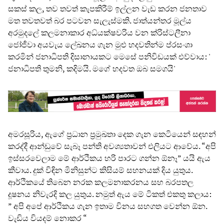
සකස් කල, තව තවත් කැපකිරීම් ඉල්ලන වැඩ කරන ජනතාව
මත තවතවත් බර පටවන සැලැස්මකි. ජාත්යන්තර මූල්ය
අරමුදලේ කලමනාකාර අධ්යක්ෂවරිය වන ක්රිස්ටලීනා
ජෝජීවා අයවැය ලේඛනය ගැන මුළු හදවතින්ම ප්රසංශා
කරමින් ජනාධිපති දිසානායකට මෙසේ පනිවිඩයක් එව්වාය: '
ජනාධිපති තුමනි, කදිමයි. මගේ හදවත ඔබ සමගයි'
අමරසූරිය, ඇගේ ප්‍රධාන ප්‍රමුඛතා දෙක ගැන කෙටියෙන් සඳහන්
කරද්දී ආන්ඩුවේ සැබෑ පන්ති අවශ්‍යතාවන් එලියට ආවේය. “අපි
ඉස්සරවෙලාම මේ ආර්ථිකය හරි පාරට ගන්න ඕනෑ” යයි ඇය
කීවාය. දුක් විඳින මිනිසුන්ට කිසියම් සහනයක් දිය යුතුය.
ආර්ථිකයේ තිබෙන නරක කලමනාකරනය සහ බරපතල
දූෂනය නිවැරදි කල යුතුය. නමුත් ඇය මේ ටිකත් එකතු කලාය:
” අපි අපේ ආර්ථිකය ගැන ඉතාම විනය සහගත වෙන්න ඕන.
වැඩිය වියදම් නොකර “