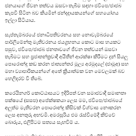
ජනයාගේ ජීවන තත්වය ඔසවා තැබීම සඳහා ජවිපෙ/ජාජබ
කැපවී සිටින බව කියමින් ඡන්දදායකයන්ගේ සහයෝගය
ඉල්ලා සිටියාය.
සැප්තැම්බරයේ ජනාධිපතිවරනය සහ නොවැම්බරයේ
පාර්ලිමේන්තු මැතිවරනය ජයග්‍රහනය කොට මාස හයකට
පසුව, ජවිපෙ/ජාජබ ජනතාවගේ ජීවන තත්වයන් ඔසවා
තැබීමට සහ ප්‍රජාතන්ත්‍රවාදී අයිතීන් ආරක්ෂා කිරීමට දුන් සියලු
පොරොන්දු කඩ කරන ජාත්‍යන්තර මූල්‍ය අරමුදලේ (ජාමූඅ) සහ
මහා ව්‍යාපාරිකයන්ගේ අතේ ක්‍රියාත්මක වන මෙවලමක් බව
හෙලිදරව් වී තිබේ.
කරෙයිනගර් කොට්ඨාසයට ඉදිරිපත් වන සමාජවාදී සමානතා
පක්ෂයේ (සසප) අපේක්ෂකයා ලෙස මම, ජවිපෙ/ජාජබයේ
අලුත්ම මැතිවරන පොරොන්දු කිසිවක් විශ්වාස නොකරන
ලෙස අනතුරු අඟවමි. අමරසූරිය එම රැස්වීමේදී කිව්වේ
බොරුය, එලිපිටම සත්‍යය සැඟවීම්‍ ය.