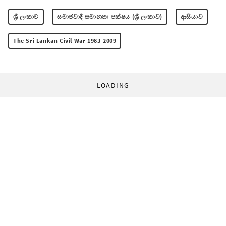
ශ්‍රී ලංකාව
සමාජවාදී සමානතා පක්ෂය (ශ්‍රී ලංකාව)
ආසියාව
The Sri Lankan Civil War 1983-2009
LOADING