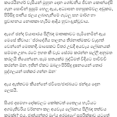
කරෙයිනගර් වැසියන් මුහුන දෙන ශෝචනීය ජීවන කොන්දේසි
ගැන සොවින් සුසුම් හෙලූ ඇය, අධ්‍යාපන පහසුකම්වල අඩුකම,
පිරිසිදු පානීය ජලය ලබාගැනීමේ ගැටලු සහ මාර්ග හා
ප්‍රවාහනය නොතකා හැරීම ආදිය හුවා දැක්වූවාය.
ඇගේ ඡන්ද ව්යාපාරය පිලිබඳ මාතෘකාවට පැමිනෙමින් ඇය
මෙසේ කීවාය: ' ප්රාදේශීය පාලනය තීරනාත්මකව වැදගත්
වෙන්නේ මෙතනදී. මාසෙකට විතර උඩදී අයවැය ලේඛනයක්
සම්මත උනා. රටේ ඉහත කී වැඩ සේරම කරන්න සල්ලි අනුමත
කරලයි තියෙන්නෙ. සෑම සතයක්ම බුද්ධිමත් විදියට පාවිච්චි
කරන්න ඕන. ඉතින් ඒකට ඔබලා පිරිසිදු දූෂනයෙන් තොර
පුද්ගලයන් පත්කර ගන්න ඕන'
ඇය ඇත්තටම කියන්නේ ජවිපෙ/ජාජබයට ඡන්දය දෙන
ලෙසයි.
සියළු දසමහා දෝෂවලට කෝකටත් තෛලය හැටියට
අගමැතිවරිය වර්නනා කල අයවැය ලේඛනය පිලිබඳ තත්වය
කුමක්ද? එය, ජාත්යන්තර මූල්ය අරමුදලේ සුපරීක්ෂාව යටතේ