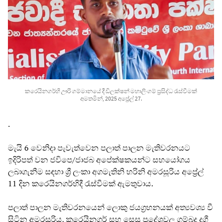
කරෙයිනගර්හි ඌරි ගම්මානයේ දී ඩිලක්ෂන් මහාලිංගම් ප්‍රසිද්ධ රැස්වීමක්
අමතමින්, 2025 අප්‍රේල් 27.
.
මැයි 6 වෙනිදා පැවැත්වෙන පලාත් පාලන මැතිවරනයට
ඉදිරිපත් වන ජවිපෙ/ජාජබ අපේක්ෂකයන්ට සහයෝගය
ලබාගැනීම සඳහා ශ්‍රී ලංකා අගමැතිනි හරිනි අමරසූරිය අප්‍රේල්
11 දින කරෙයිනගර්හිදී රැස්වීමක් ඇමතුවාය.
පලාත් පාලන මැතිවරනයෙන් ලොකු ජයග්‍රහනයක් අත්‍යවශ්‍ය වී
සිටින අමරසූරිය, කරෙයිනගර් සහ සෙසු ප්‍රදේශවල ගම්බද දුගී