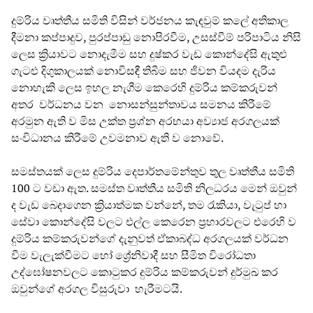
දුම්රිය වෘත්තීය සමිති විසින් වර්ජනය කැඳවුම් කලේ අතිකාල
දීමනා කප්පාදුව, පුරප්පාඩු නොපිරවීම, උසස්වීම් පරිපාටිය නිසි
ලෙස ක්‍රියාවට නොදැමීම සහ දුෂ්කර වැඩ කොන්දේසි ඇතුළු
ගැටළු දිගුකාලයක් නොවිසඳී තිබීම සහ ජිවන වියදම දැරිය
නොහැකි ලෙස ඉහල නැගීම කෙරෙහි දුම්රිය කම්කරුවන්
අතර වර්ධනය වන නොසන්සුන්තාවය සමනය කිරීමේ
අරමුන ඇති ව මිස උක්ත ප්‍රශ්න අරභයා අව්‍යාජ අරගලයක්
සංවිධානය කිරීමේ උවමනාව ඇති ව නොවේ.
සමස්තයක් ලෙස දුම්රිය දෙපාර්තමේන්තුව තුල වෘත්තීය සමිති
100 ට වඩා ඇත. සමස්ත වෘත්තීය සමිති නිලධරය මෙන් ඔවුන්
ද වැඩ බෙදාගෙන ක්‍රියාත්මක වන්නේ, තම රැකියා, වැටුප් හා
සේවා කොන්දේසි වලට එල්ල කෙරෙන ප්‍රහාරවලට එරෙහි ව
දුම්රිය කම්කරුවන්ගේ දැනුවත් ඒකාබද්ධ අරගලයක් වර්ධන
වීම වැලැක්වීමට හෝ ශ්‍රේනිවාදී සහ සීමිත විරෝධතා
උද්ඝෝෂනවලට කොටුකර දුම්රිය කම්කරුවන් දුර්මුඛ කර
ඔවුන්ගේ අරගල විසුරුවා හැරීමටයි.