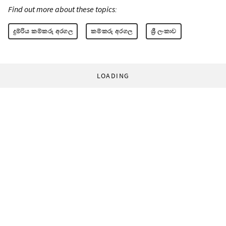
Find out more about these topics:
දුම්රිය කම්කරු අරගල
කම්කරු අරගල
ශ්‍රී ලංකාව
LOADING