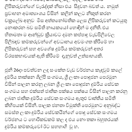
ලිපිකරුවන්ගේ වැරැද්දක් නිසා එය සිදුවන බවත් ය. නමුත්
ප්‍රවාහන අමාත්‍යාංශය විසින් කලින් කලට නිකුත් කරන
චක්‍රලේඛ අනුව මිස අත්තනෝමතික ලෙස ලිපිකරුවන් කටයුතු
නොකරන බව සමිති නායකයෝ හොඳින් ම දනිති. එය
හිතාමතා ම ආන්ඩුව ක්‍රියාවට දමන කප්පාදු වැඩපිලිවෙල
පිලිබඳව කම්කරුවන්ගේ අවධානය අවමංගත කිරීමේ හා
ලිපිකරුවන් සහ අවශේෂ දුම්රිය කම්කරුවන් අතර
විරසකභාවයක් ඇති කිරීමේ දැනුවත් උත්සාහයකි.
ජුනි 26දා පවත්වන ලද සංකේත වැඩ වර්ජනය කැඳවුම් කලේ
දුම්රිය තාක්ෂන ශිල්පී සංගමය, ශ්‍රී ලංකා පොදුජන පෙරමුන
විසින් පාලන කරනු ලබන ශ්‍රී ලංකා පොදුජන දුම්රිය සේවක
සංගමය සහ එක්සත් ජාතික පක්ෂය පක්ෂය විසින් පාලන කරනු
ලබන ජාතික දුම්රිය සේවක සංගමය ඇතුළු වෘත්තීය සමිති
කිහිපයක් විසිනි. පාලක ජනතා විමුක්ති පෙරමුනට අනුබද්ධ
සමස්ත ලංකා දුම්රිය සේවකයින්ගේ පොදු සේවක සංගමය
වර්ජනය ට හොරිකඩකම් කල ද එය නො තකා බහුතරයක්
දුම්රිය කම්කරුවෝ ඊට සහභාගි වූ හ.