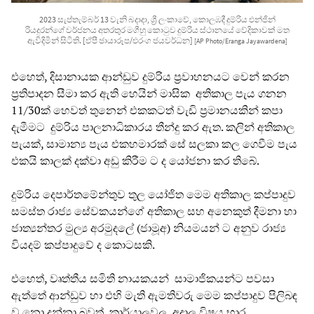
2023 සැප්තැම්බර් 13 වැනි බදාදා, ශ්‍රී ලංකාවේ, කොලඹදී දුම්රිය එන්ජින්
රියදුරන්ගේ වර්ජනය අතරතුර මගීහු කොටුව දුම්රිය ස්ථානයේ වේදිකාවක් මත
ඇවිදිමින් සිටිති. [ඒපී ඡායාරූප/එරංග ජයවර්ධන]
[AP Photo/Eranga Jayawardena]
එහෙත්, දිසානායක ආන්ඩුව දුම්රිය ප්‍රවාහනයට වෙන් කරන
ප්‍රතිපාදන සීමා කර ඇති හෙයින් මාසික අතිකාල පැය ගනන
11/30ක් හෙවත් තුනෙන් එකකටත් වැඩි ප්‍රමානයකින් කපා
දැමීමට දුම්රිය පාලනාධිකාරය තීන්දු කර ඇත. කලින් අතිකාල
පැයක්, සාමාන්‍ය පැය එකහමාරක් සේ සලකා කල ගෙවීම පැය
එකයි කාලක් දක්වා අඩු කිරීම ට ද යෝජනා කර තිබේ.
දුම්රිය දෙපාර්තමේන්තුව තුල යෝජිත මෙම අතිකාල කප්පාදුව
සමස්ත රාජ්‍ය සේවකයන්ගේ අතිකාල සහ අනෙකුත් දීමනා හා
ජාත්‍යන්තර මුල්‍ය අරමුදලේ (ජාමූඅ) නියමයන් ට අනුව රාජ්‍ය
වියදම් කප්පාදුවේ ද කොටසකි.
එහෙත්, වෘත්තීය සමිති නායකයන් සාමාජිකයන්ට පවසා
ඇත්තේ ආන්ඩුව හා එහි මැති ඇමතිවරු මෙම කප්පාදුව පිලිබඳ
ව නො දන්නා බවත්, කාර්යාලවල අදාල විෂය භාර