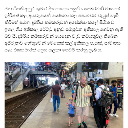
ජනාධිපති අනුර කුමාර දිසානායක පසුගිය පෙබරවාරි මාසයේ
ඉදිරිපත් කල අයවැයෙන් යෝජනා කල සොච්චම් වැටුප් වැඩි
කිරීමත් සමග, දුම්රිය කම්කරුවන් අපේක්ෂා කලේ සීමිත ව
ඉහල ගිය අතිකාල රේට්ටු අනුව සම්පූර්න අතිකාල ගෙවනු ඇති
බව යි. දුම්රිය කම්කරුවන් යෙදෙන වැඩ කටයුතුවල තිබෙන
අසීරුතාව හේතුවෙන් මෙතෙක් කල් අතිකාල පැයක්, සාමාන්‍ය
පැය එකහමාරක් ලෙස සලකා ගෙවීම් කරනු ලැබී ය.