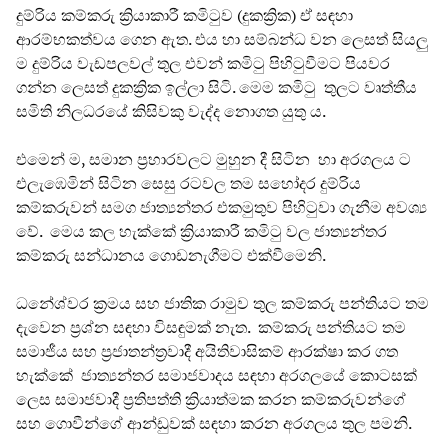
දුම්රිය කම්කරු ක්‍රියාකාරී කමිටුව (දුකක්‍රික) ඒ සඳහා
ආරම්භකත්වය ගෙන ඇත. එය හා සම්බන්ධ වන ලෙසත් සියලු
ම දුම්රිය වැඩපලවල් තුල එවන් කමිටු පිහිටුවීමට පියවර
ගන්න ලෙසත් දුකක්‍රික ඉල්ලා සිටි. මෙම කමිටු තුලට වෘත්තීය
සමිති නිලධරයේ කිසිවකු වැද්ද නොගත යුතු ය.
එමෙන් ම, සමාන ප්‍රහාරවලට මුහුන දී සිටින හා අරගලය ට
එලැඹෙමින් සිටින සෙසු රටවල තම සහෝදර දුම්රිය
කම්කරුවන් සමග ජාත්‍යන්තර එකමුතුව පිහිටුවා ගැනීම අවශ්‍ය
වේ. මෙය කල හැක්කේ ක්‍රියාකාරී කමිටු වල ජාත්‍යන්තර
කම්කරු සන්ධානය ගොඩනැගීමට එක්වීමෙනි.
ධනේශ්වර ක්‍රමය සහ ජාතික රාමුව තුල කම්කරු පන්තියට තම
දැවෙන ප්‍රශ්න සඳහා විසඳුමක් නැත. කම්කරු පන්තියට තම
සමාජීය සහ ප්‍රජාතන්ත්‍රවාදී අයිතිවාසිකම් ආරක්ෂා කර ගත
හැක්කේ ජාත්‍යන්තර සමාජවාදය සඳහා අරගලයේ කොටසක්
ලෙස සමාජවාදී ප්‍රතිපත්ති ක්‍රියාත්මක කරන කම්කරුවන්ගේ
සහ ගොවීන්ගේ ආන්ඩුවක් සඳහා කරන අරගලය තුල පමනි.