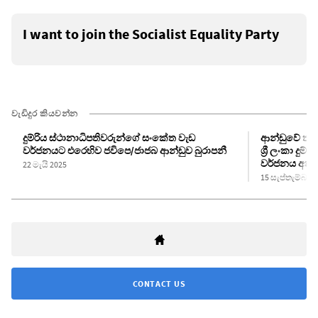
I want to join the Socialist Equality Party
වැඩිදුර කියවන්න
දුම්රිය ස්ථානාධිපතිවරුන්ගේ සංකේත වැඩ
ආන්ඩුවේ තර්
වර්ජනයට එරෙහිව ජවිපෙ/ජාජබ ආන්ඩුව බුරාපනී
ශ්‍රී ලංකා දුම
වර්ජනය අත්හි
22 මැයි 2025
15 සැප්තැම්බර් 
CONTACT US