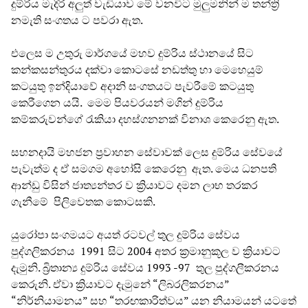
දුම්රිය මැදිරි අලුත් වැඩියාව මේ වනවිට මුලුමනින් ම තන්ත්‍රි
නමැති සංගතය ට පවරා ඇත.
එලෙස ම උතුරු මාර්ගයේ මහව දුම්රිය ස්ථානයේ සිට
කන්කසන්තුරය දක්වා කොටසේ නඩත්තු හා මෙහෙයුම්
කටයුතු ඉන්දියාවේ අදානි සංගතයට පැවරීමේ කටයුතු
කෙරීගෙන යයි. මෙම පියවරයන් මගින් දුම්රිය
කම්කරුවන්ගේ රැකියා දහස්ගනනක් විනාශ කෙරෙනු ඇත.
සහනදායි මහජන ප්‍රවාහන සේවාවක් ලෙස දුම්රිය සේවයේ
පැවැත්ම ද ඒ සමගම අහෝසි කෙරෙනු ඇත. මෙය ධනපති
ආන්ඩු විසින් ජාත්‍යන්තර ව ක්‍රියාවට දමන ලාභ තරකර
ගැනීමේ පිලිවෙතක කොටසකි.
යුරෝපා සංගමයට අයත් රටවල් තුල දුම්රිය සේවය
පුද්ගලිකරනය 1991 සිට 2004 අතර ක්‍රමානුකූල ව ක්‍රියාවට
දැමුනි. බ්‍රිතාන්‍ය දුම්රිය සේවය 1993 -97 තුල පුද්ගලීකරනය
කෙරුනි. ඒවා ක්‍රියාවට දැමුනේ “ලිබරලිකරනය”
“නිර්නියාමනය” සහ “තරඟකාරිත්වය” යන නියාමයන් යටතේ