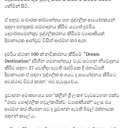
ගනිමින් සිටි.
ඒ අනුව සංචාරක කර්මාන්තය සහ පුද්ගලික ආයෝජකයන්
සඳහා පහසුකම් සම්පාදනය කිරීම යටතේ දුම්රිය
දෙපාර්තමේන්තුව පුද්ගලිකරනය කිරීමේ ව්‍යාපෘතියක්
දිසානායක ආන්ඩුව විසින් ආරම්භ කර ඇත.
දුම්රිය ස්ථාන 100 ක් නවීකරනය කිරීමේ “Dream
Destination” (සිහින ගමනාන්තය) වැඩ සටහන නිවේදනය
කිරීම සඳහා 27 වෙනිදා පැවති රැස්වීමක දී ජනාධිපති
දිසානායක ඒ සඳහා 'පුද්ගලික අංශයට ද ආයෝජනය කිරීමට
අවස්ථාව විවර කරන ' බව පැවසුවේය.
ප්‍රවාහන අමාත්‍යාංශය සහ ‘ක්ලීන් ශ්‍රී ලංකා’ වැඩසටහන එක්ව
“රාජ්‍ය පෞද්ගලික හවුල්කාරිත්ව ව්‍යාපෘතියක්” ලෙස එය
ආරම්භ කර තිබෙන බව ද ප්‍රවාහන ඇමති බිමල් රත්නායක
සඳහන් කලේ ය.