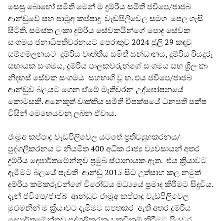
සෙසු බොහෝ සමිති මෙන් ම දුම්රිය සමිති ජවිපෙ/ජාජබ
ආන්ඩුවේ සහ ජාමූඅ කප්පාදු වැඩපිලිවෙල සමග පෙල ගැසී
සිටිති. සමස්ත ලංකා දුම්රිය සේවකයින්ගේ පොදු සේවක
සංගමය ජනාධිපතිවරනයට පෙරාතුව 2024 ජුලි 29 කඳවු
සම්මේලනයට දුම්රිය වෘත්තීය සමිති සන්ධානය, දුම්රිය රියදූරු
සහායක සංගමය, දුම්රිය පාලකවරුන්ගේ සංගමය සහ ශ්‍රීලංකා
නිදහස් සේවක සංගමය සහභාගි වූ හ. එය ජවිපෙ/ජාජබ
ආන්ඩුව බලයට ගෙන ඒමේ මැතිවරන උද්ඝෝෂනයේ
කොටසකි. අනෙකුත් වෘත්තීය සමිති විපක්ෂයේ ධනපති පක්ෂ
විසින් මෙහෙයවනු ලබන ඒවාය.
ජාමූඅ කප්පාදු වැඩපිලිවෙල යටතේ ප්‍රතිව්‍යුහකරනය/
පුද්ගලීකරනය ට නියමිත 400 අධික රාජ්‍ය ව්‍යවසායන් අතර
දුම්රිය දෙපාර්තමේන්තුව ප්‍රමුඛ ස්ථානායක ඇත. එය ක්‍රියාවට
දැමීමට බලයේ පැවති ආන්ඩු 2015 සිට උත්සාහ කල නමුත්
දුම්රිය කම්කරුවන්ගේ විරෝධය මධ්‍යයේ ප්‍රමාද කිරීමට සිදුවිය.
දැන් ජවිපෙ/ජාජබ ආන්ඩුව ජාමූඅ කප්පාදු වැඩපිලිවෙල
මුළුමනින් ම ක්‍රියාවට දැමීමට සපතකර ඇති අතර දුම්රිය
දෙපාර්තමේන්තුව පුද්ගලීකරනය කඩිනම් කිරීමට පියවර