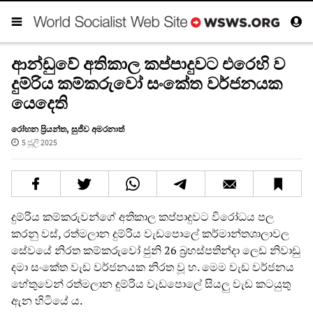
ආන්ඩුවේ අතිකාල කප්පාදුවට එරෙහි ව
දුම්රිය කම්කරුවෝ සංකේත වර්ජනයක
යෙදෙති
රෝහන ප්‍රියන්ත
,
සුජීව අමරනාත්
5 ජූලි 2025
දුම්රිය කම්කරුවන්ගේ අතිකාල කප්පාදුවට විරෝධය පල
කරනු වස්, රත්මලාන දුම්රිය වැඩපොලේ කර්මාන්තශාලාවල
සේවයේ නිරත කම්කරුවෝ ජුනි 26 බ්‍රහස්පතින්දා ලෙඩ නිවාඩු
දමා සංකේත වැඩ වර්ජනයක නිරත වූ හ. මෙම වැඩ වර්ජනය
හේතුවෙන් රත්මලාන දුම්රිය වැඩපොලේ සියලු වැඩ කටයුතු
ඇන හිටියේ ය.