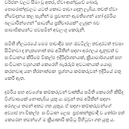
වර්ජන වලට සිමා වූ අතර, ඒවා ආන්ඩුවේ බොරු
පොරොන්දුවලට යටත් කොට පාවා දෙනු ලැබිය. තවත් ඒවා
නිවේදනය කල සැනින් ම ප්‍රවාහන ඇමතිගෙන් හෝ දුම්රිය
බලධාරීන්ගෙන් “සාධනීය ප්‍රතිචාරයක්” ලැබුන බව
සාමාජිකයන්ට පවසමින් අවලංගු කෙරුනි.
සමිති නිලධරයේ මෙම පාවාදීම සහ රැවටිල්ල තවදුරටත් ඉවසා
සිටිනවා ද නැතහොත් තම අයිතීන් සඳහා අරගලය දැනුවත් ව
සංවිධානය කිරීමේ විකල්ප ඉදිරිදර්ශනයක්, ක්‍රියාමාර්ගයක් සහ
සංවිධාන ව්‍යුහයක් කෙරෙහි බැරෑරුම් අවධානයක් යොමු
කරනවාද යන තීරනාත්මක ප්‍රශ්නය කම්කරුවන් ඉදිරියේ මතු
කෙරී ඇත.
දුම්රිය සහ අවශේෂ කම්කරුවන් වෘත්තීය සමිති කෙරෙහි කිසිදු
විශ්වාසයක් නොතැබිය යුතු ය. ඔවුන් තම අයිතීන් සඳහා
අරගලය තමන් අතට ගත යුතුය. ඒ සඳහා කම්කරුවන්ගේ
අව්‍යාජ හා විකල්ප සංවිධාන ලෙස ප්‍රජාතන්ත්‍රවාදී ව තෝරා පත්
කෙරෙන තමන්ගේ ම ක්‍රියාකාරී කමිටු පිහිටුවා ගත යුතු ය.