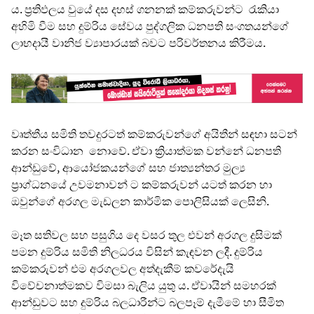
ය. ප්‍රතිඵලය වුයේ දස දහස් ගනනක් කම්කරුවන්ට රැකියා
අහිමි වීම සහ දුම්රිය සේවය පුද්ගලික ධනපති සංගතයන්ගේ
ලාභදායී වානිජ ව්‍යාපාරයක් බවට පරිවර්තනය කිරීමය.
වෘත්තීය සමිති තවදුරටත් කම්කරුවන්ගේ අයිතීන් සඳහා සටන්
කරන සංවිධාන නොවේ. ඒවා ක්‍රියාත්මක වන්නේ ධනපති
ආන්ඩුවේ, ආයෝජකයන්ගේ සහ ජාත්‍යන්තර මුල්‍ය
ප්‍රාග්ධනයේ උවමනාවන් ට කම්කරුවන් යටත් කරන හා
ඔවුන්ගේ අරගල මැඩලන කාර්මික පොලිසියක් ලෙසිනි.
මෑත සතිවල සහ පසුගිය දෙ වසර තුල එවන් අරගල දුසිමක්
පමන දුම්රිය සමිති නිලධරය විසින් කැඳවන ලදී. දුම්රිය
කම්කරුවන් එම අරගලවල අත්දැකීම් කවරේදැයි
විවේචනාත්මකව විමසා බැලිය යුතු ය. ඒවායින් සමහරක්
ආන්ඩුවට සහ දුම්රිය බලධාරීන්ට බලපෑම් දැමීමේ හා සීමිත