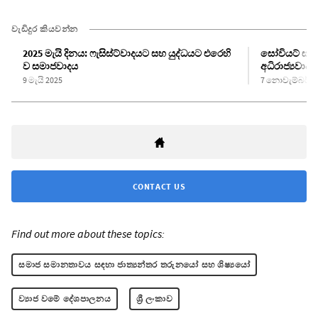
වැඩිදුර කියවන්න
2025 මැයි දිනය: ෆැසිස්ට්වාදයට සහ යුද්ධයට එරෙහි
සෝවියට් සංග
ව සමාජවාදය
අධිරාජ්‍යවා
9 මැයි 2025
7 නොවැම්බර් 2
CONTACT US
Find out more about these topics:
සමාජ සමානතාවය සඳහා ජාත්‍යන්තර තරුනයෝ සහ ශිෂ්‍යයෝ
ව්‍යාජ වමේ දේශපාලනය
ශ්‍රී ලංකාව