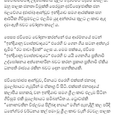
ඔහු පාලක ජනතා විමුක්ති පෙරමුන (ජවිපෙ)/ජාතික ජන
බලවේගය (ජාජබ) ආන්ඩුව ඉන්දියාව සමග ආරක්ෂක සහ
ආර්ථික ගිවිසුම්වලට එලඹීම යුද අන්තරාය තුලට ලංකාව ඇද
දමා ඇති බවට චෝදනා කලේ ය.
පෙසප ජවිපෙට චෝදනා කරන්නේ එය ආරම්භයේ පටන්
“ඉන්දියානු ව්‍යාප්තවාදයට” එරෙහි ව ගෙන ගිය සටන අත්හැර
දැමීම “රට පාවා දීමක්” ලෙස ය. මෙම පක්ෂය, ජවිපෙ
“ඉන්දියානු ව්‍යාප්තවාදයට” එරෙහි ව යයි ගෙනගිය ප්‍රතිගාමී
උද්ඝෝෂනය අත්නොහරින බවට කරන ප්‍රකාශ ප්‍රතිගාමී ඒකීය
ධනපති රාජ්‍යය රකින බවට දෙන සහතිකයකි.
ජවිපෙ/ජාජප ආන්ඩුව, චීනයට එරෙහි එක්සත් ජනපද
මූලෝපායට ගැඹුරින් ම ඒකාග්‍ර වී සිටී. එක්සත් ජනපදයේ
කලාපීය සහකරු වන ඉන්දියාව සමග ශ්‍රී ලංකාව එලැඹ සිටින
ගිවිසුම් එකී මූලෝපායට සමිබන්ධිත ය. ට්‍රොට්ස්කි
“නොනවතින විප්ලවය පිලිබඳ න්‍යාය” මගින් පැහැදිලි කල පරිදි
ධනේශ්වර වර්ධනය කල් පමා වූ ශ්‍රී ලංකාව වැනි රටවල පාලක