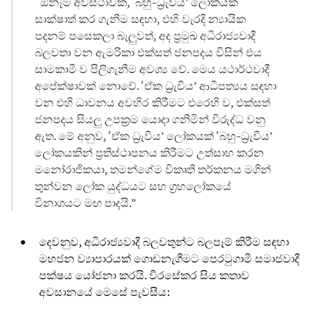
“ඕනෑම අවස්ථාවක, ‘බහු-ධ්‍රැවීය’ ලෝකයක්
සාක්ෂාත් කර ගැනීම සඳහා, එහි වැරදි න්‍යායික
පදනම් පසෙකලා බැලුවත්, අද ප්‍රමුඛ අධිරාජ්‍යවාදී
බලවතා වන ඇමරිකා එක්සත් ජනපදය විසින් එය
සාමකාමී ව පිලිගැනීම අවශ්‍ය වේ. මෙය යථාර්ථවාදී
අපේක්ෂාවක් නොවේ. ‘ඒක ධ්‍රැවීය’ ආධිපත්‍යය සඳහා
වන එහි ධාවනය අවහිර කිරීමට එරෙහි ව, එක්සත්
ජනපදය සියලු උපක්‍රම යොදා ගනිමින් විරුද්ධ වනු
ඇත. මේ අනුව, ‘ඒක ධ්‍රැවීය’ ලෝකයක් ‘බහු-ධ්‍රැවීය’
ලෝකයකින් ප්‍රතිස්ථාපනය කිරීමට උත්සාහ කරන
මනෝරාජිකයා, තමන්ගේම විකෘති තර්කනය මගින්
තුන්වන ලෝක යුද්ධයට සහ ග්‍රහලෝකයේ
විනාශයට මඟ පාදයි.”
දෙවනුව, අධිරාජ්‍යවාදී බලවතුන්ට බලපෑම් කිරීම සඳහා
මහජන ව්‍යාපාරයක් ගොඩනැගීමට පෙරටුගාමී සමාජවාදී
පක්ෂය යෝජනා කරයි. වීරසේකර සිය කතාව
අවසානයේ මෙසේ පැවසීය: