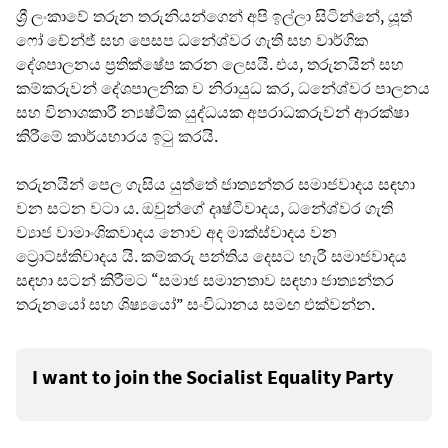
ශ්‍රී ලංකාවේ තරුන තරුනියන්ගෙන් අපි ඉල්ලා සිටින්නේ, යූත්
ෆෝ චේන්ජ් සහ පෙසප ධනේශ්වර ගැති සහ වාර්ගික
දේශපාලනය ප්‍රතික්ෂේප කරන ලෙසයි. එය, තරුනයින් සහ
කම්කරුවන් දේශපාලනික ව නිරායුධ කර, ධනේශ්වර පාලනය
සහ විනාශකාරී න්‍යෂ්ටික යුද්ධයක අපරාධකරුවන් ආරක්ෂා
කිරීමේ කාර්යභාරය ඉටු කරයි.
තරුනයින් පෙල ගැසිය යුත්තේ ජාත්‍යන්තර සමාජවාදය සඳහා
වන සටන වටා ය. ඔවුන්ගේ දෘෂ්ටිවාදය, ධනේශ්වර ගැති
ව්‍යාජ වාමාංශිකවාදය නොව අද මාක්ස්වාදය වන
ට්‍රොට්ස්කිවාදය යි. කම්කරු පන්තිය දෙසට හැරී සමාජවාදය
සඳහා සටන් කිරීමට “සමාජ සමානතාව සඳහා ජාත්‍යන්තර
තරුනයෝ සහ ශිෂ්‍යයෝ” සංවිධානය සමඟ එක්වන්න.
I want to join the Socialist Equality Party