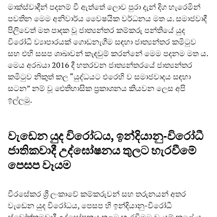
මාක්ස්වාදීන් පදනම් වී ඇත්තේ ලොව පුරා දැන් දිග හැරෙමින්
පවතින මෙම අනිවාර්ය වෛෂයික වර්ධනය මත ය. සමාජවාදී
පිලිවෙත් මත පාදක වූ ජාත්‍යන්තර කම්කරු පන්තියේ යුද
විරෝධී ව්‍යාපාරයක් ගොඩනැගීම සඳහා ජාත්‍යන්තර කමිටුව
සහ එහි සසප ශාඛාවන් කැඳවුම් කරන්නේ මෙම පදනම මත ය.
මෙය අරබයා 2016 දී හතරවන ජාත්‍යන්තරයේ ජාත්‍යන්තර
කමිටුව නිකුත් කල “යුද්ධයට එරෙහි ව සමාජවාදය සඳහා
සටන” නම් වූ ඓතිහාසික ප්‍රකාශනය කියවන ලෙස අපි
ඉල්ලමු.
වැඩෙන යුද විරෝධය, ඉන්දියානු-විරෝධී
ජාතිකවාදී උද්ඝෝෂනය තුලට හැරවීමේ
පෙසප වෑයම
වීරසේකර ශ්‍රී ලංකාවේ කම්කරුවන් සහ තරුනයන් අතර
වැඩෙන යුද විරෝධය, පෙසප හි ඉන්දියානු-විරෝධී
ස්වෝත්තමවාදී උද්ඝෝෂනය තුලට හැරවීමට වෑයම් කලේ ය.