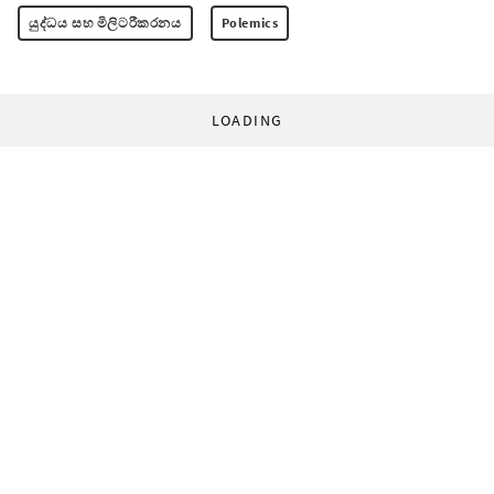
යුද්ධය සහ මිලිටරීකරනය
Polemics
LOADING