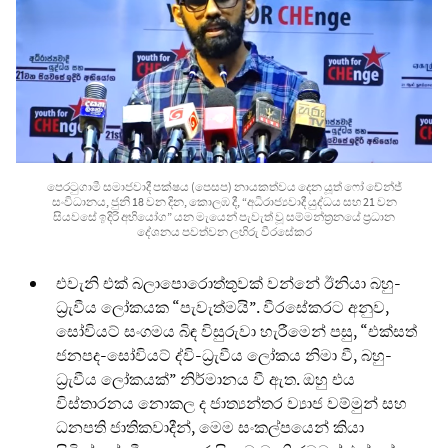
පෙරටුගාමී සමාජවාදී පක්ෂය (පෙසප) නායකත්වය දෙන යූත් ෆෝ චේන්ජ්
සංවිධානය, ජුනි 18 වන දින, කොලඹ දී, “අධිරාජ්‍යවාදී යුද්ධය සහ 21 වන
සියවසේ ඉදිරි අභියෝග” යන මැයෙන් පැවැත් වූ සම්මන්ත්‍රනයේ ප්‍රධාන
දේශනය පවත්වන ලහිරු වීරසේකර
එවැනි එක් බලාපොරොත්තුවක් වන්නේ ඊනියා බහු-
ධ්‍රැවීය ලෝකයක “පැවැත්මයි”. වීරසේකරට අනුව,
සෝවියට් සංගමය බිඳ විසුරුවා හැරීමෙන් පසු, “එක්සත්
ජනපද-සෝවියට් ද්වි-ධ්‍රැවීය ලෝකය නිමා වී, බහු-
ධ්‍රැවීය ලෝකයක්” නිර්මානය වී ඇත. ඔහු එය
විස්තාරනය නොකල ද ජාත්‍යන්තර ව්‍යාජ වම්මුන් සහ
ධනපති ජාතිකවාදීන්, මෙම සංකල්පයෙන් කියා