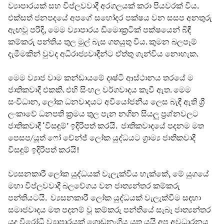
ව්‍යාපාරයක් සහ විප්ලවවාදී අරගලයක් කරා පියවරක් විය.
එක්සත් ජනපදයේ අපගේ සහෝදර පක්ෂය වන සසප අනතුරු
ඇඟවූ පරිදි, මෙම ව්‍යාපාරය ඩිමොක්‍රටික් පක්ෂයෙන් බිඳී
කම්කරු පන්තිය තුල මුල් බැස ගතයුතු විය. කුමන බලපෑම්
දැමීමකින් වුවද අධිරාජ්‍යවාදීන්ට ඒත්තු ගැන්විය නොහැක.
මෙම ව්‍යාජ වාම කන්ඩායමේ දෘෂ්ටි ආස්ථානය තරයේ ම
ජාතිකවාදී එකකි. එහි සිංහල වර්ගවාදය කැවී ඇත. මෙම
සංවිධාන, ලෝක ධනවාදයට අවියෝජනීය ලෙස බැඳී ඇති ශ්‍රී
ලංකාවේ ධනපති ක්‍රමය තුල පැන නගින සියලු ප්‍රශ්නවලට
ජාතිකවාදී ‘විසඳුම්’ ඉදිරිපත් කරයි. ජාතිකවාදයේ පදනම මත
පෙසප/යූත් ෆෝ චේන්ජ් ලෝක යුද්ධයට ග්‍රාම්‍ය ජාතිකවාදී
විසඳුම් ඉදිරිපත් කරයි!
ව්‍යසනකාරී ලෝක යුද්ධයක් වැලැක්විය හැක්කේ, මේ යුගයේ
මහා විප්ලවවාදී බලවේගය වන ජාත්‍යන්තර කම්කරු
පන්තියටයි. ව්‍යසනකාරී ලෝක යුද්ධයක් වැලැක්වීම සඳහා
සමාජවාදය මත පදනම් වූ කම්කරු පන්තියේ සැබෑ ජාත්‍යන්තර
යුද විරෝධී ව්‍යාපාරයක් ගොඩනැගිය යුතු යයි අප අවධාරනය