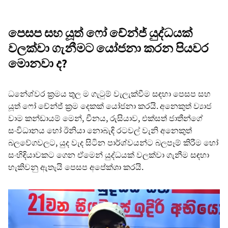
පෙසප සහ යූත් ෆෝ චේන්ජ් යුද්ධයක්
වලක්වා ගැනීමට යෝජනා කරන පියවර
මොනවා ද?
ධනේශ්වර ක්‍රමය තුල ම ගැටුම් වැලැක්වීම සඳහා පෙසප සහ
යූත් ෆෝ චේන්ජ් ක්‍රම දෙකක් යෝජනා කරයි. අනෙකුත් ව්‍යාජ
වාම කන්ඩායම් මෙන්, චීනය, රුසියාව, එක්සත් ජාතීන්ගේ
සංවිධානය හෝ ඊනියා නොබැඳි රටවල් වැනි අනෙකුත්
බලවේගවලට, යුද වැද සිටින පාර්ශ්වයන්ට බලපෑම් කිරීම හෝ
සංහිඳියාවකට ගෙන ඒමෙන් යුද්ධයක් වලක්වා ගැනීම සඳහා
හැකිවනු ඇතැයි පෙසප අපේක්ශා කරයි.