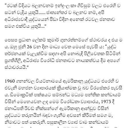
“රටක් විදියට බලනවනම් ඉන්දු-ලංකා ගිවිසුම් වලට එරෙහි ව
සටන් වැදිය යුතුයි...... ජාත්‍යන්තර ව බලනව නම්, අපි
අධිරාජ්‍යවාදී යුද්ධයෙන් පීඩා විඳින අනෙක් රටවල ජනතාව
සමග එක්විය යුතුයි...”
පෙසප ප්‍රධාන ලේකම් කුමාර් ගුනරත්නම්ගේ ස්ථාවරය ද එය ම
ය. ඔහු ජුනි 26 වන දින මාධ්‍ය වෙත මෙසේ පැවසී ය: “යුද්ධ
තර්ජනයක් වැලැක්වීම සඳහා අපි නොබැඳි පිලිවෙතක සිටිමින්
ප්‍රගතිශීලී, අධිරාජ්‍ය විරෝධී ජනතාවට නායකත්වය දීම අපගේ
ස්ථාවරයයි.”
1960 ගනන්වල වියට්නාමයේ ඇමරිකානු යුද්ධයට එරෙහි ව
එවැනි මහජන ව්‍යාපාරයක් ක්‍රියාත්මක වූ බව වීරසේකර පැවසී
ය. ඩිමොක්‍රටික් පක්ෂයට සම්බන්ධ මධ්‍යම පන්තික කන්ඩායම්
විසින් මෙහෙයවන ලද මෙම විරෝධතා ව්‍යාපාරය, 1973 දී
ජනාධිපති රිචඩ් නික්සන්ගේ ඇමරිකානු ආන්ඩුව විසින්
යුද්ධයට තරුනයින් බඳවා ගැනීම අවසන් කිරීමත් සමග ම,
නිමාවට පත් කෙරුනි. පසුකාලීන ව්‍යාජ වාම කන්ඩායම්