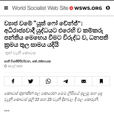
ව්‍යාජ වමේ “යූත් ෆෝ චේන්ජ්”:
අධිරාජ්‍යවාදී යුද්ධයට එරෙහි ව කම්කරු
පන්තිය මෙහෙය වීමට විරුද්ධ ව, ධනපති
ක්‍රමය තුල සාමය යදියි
තුන් වැනි කොටස
පානි විජේසිරිවර්ධන
,
කේ.රත්නායක
24 ජූලි 2025
කොටස් තුනකින් පල කෙරෙන මෙම ලිපියේ
පලමු
සහ
දෙ
වැනි
කොටස් ජූලි 22 සහ 23 වැනි දිනවල දී පල කෙරුනි.
***