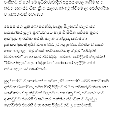
පංතීන්ට ඒ හෝ මේ අධිරාජ්‍යවාදීන් පසුපස පෙල ගැසීම හැර,
කවර හෝ ස්වාධීන ක්‍රියා කලාපයක් ඉටු කිරීමේ ලා ඓතිහාසික
ව ශක්‍යතාවක් නොමැත.
පෙසප සහ යූත් ෆෝ චේන්ජ්, ජාමූඅ පිලිවෙත් වලට සහ
ජාත්‍යන්තර මූල්‍ය ප්‍රාග්ධනයට කැප වී සිටින ජවිපෙ ප්‍රමුඛ
ආන්ඩුව ආරක්ෂා කරති. පාලන තන්ත්‍රය, සමාජ හා
ප්‍රජාතන්ත්‍රවාදී අයිතිවාසිකම්වලට අනුකම්පා විරහිත ව පහර
දෙන තතු තුල, ඔවුන්ගේ කාර්යභාරය ආන්ඩුව “නිවැරදි
මාවතකට” ගෙන යාම බව ඔවුහු පවසති. පාර්ලිමේන්තුවෙන්
“පිටත බලය” සඳහා ඔවුන්ගේ ඝෝෂාකාරී ඉල්ලීම මෙම
දේශපාලනයේ කොටසකි.
යුද විරෝධී ව්‍යාපාරයක් ගොඩනැගීම කෙරෙහි මෙම කන්ඩායම්
දක්වන විරෝධය, සමාජවාදී පිලිවෙත් මත කම්කරුවන්ගේ සහ
ගොවීන්ගේ ආන්ඩුවක් බලයට ගෙන එනු වස්, ජවිපෙ/ජාජබ
ආන්ඩුවට එරෙහි ව කම්කරු පන්තිය ස්වාධීන ව බලමුලු
ගැන්වීමට එරෙහි වන ඉහත පිලිවෙත්වල කොටසකි.