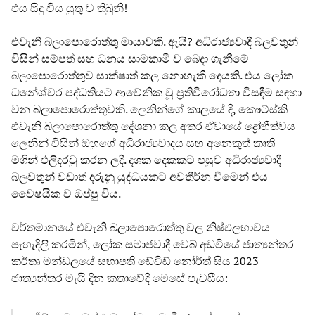
එය සිදු විය යුතු ව තිබුනි!
එවැනි බලාපොරොත්තු මායාවකි. ඇයි? අධිරාජ්‍යවාදී බලවතුන්
විසින් සම්පත් සහ ධනය සාමකාමී ව බෙදා ගැනීමේ
බලාපොරොත්තුව සාක්ෂාත් කල නොහැකි දෙයකි. එය ලෝක
ධනේශ්වර පද්ධතියට ආවේනික වූ ප්‍රතිවිරෝධතා විසඳීම සඳහා
වන බලාපොරොත්තුවකි. ලෙනින්ගේ කාලයේ දී, කෞට්ස්කි
එවැනි බලාපොරොත්තු දේශනා කල අතර ඒවායේ ද්‍රෝහීත්වය
ලෙනින් විසින් ඔහුගේ අධිරාජ්‍යවාදය සහ අනෙකුත් කෘති
මගින් එලිදරවු කරන ලදී. දශක දෙකකට පසුව අධිරාජ්‍යවාදී
බලවතුන් වඩාත් දරුනු යුද්ධයකට අවතීර්න වීමෙන් එය
වෛෂයික ව ඔප්පු විය.
වර්තමානයේ එවැනි බලාපොරොත්තු වල නිෂ්ඵලභාවය
පැහැදිලි කරමින්, ලෝක සමාජවාදී වෙබ් අඩවියේ ජාත්‍යන්තර
කර්තෘ මන්ඩලයේ සභාපති ඩේවිඩ් නෝර්ත් සිය 2023
ජාත්‍යන්තර මැයි දින කතාවේදී මෙසේ පැවසීය: