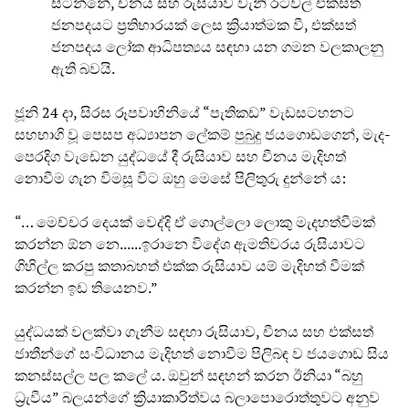
සිටින්නේ, චීනය සහ රුසියාව වැනි රටවල් එක්සත්
ජනපදයට ප්‍රතිභාරයක් ලෙස ක්‍රියාත්මක වී, එක්සත්
ජනපදය ලෝක ආධිපත්‍යය සඳහා යන ගමන වලකාලනු
ඇති බවයි.
ජූනි 24 දා, සිරස රූපවාහිනියේ “පැතිකඩ” වැඩසටහනට
සහභාගි වූ පෙසප අධ්‍යාපන ලේකම් පුබුදු ජයගොඩගෙන්, මැද-
පෙරදිග වැඩෙන යුද්ධයේ දී රුසියාව සහ චීනය මැදිහත්
නොවීම ගැන විමසූ විට ඔහු මෙසේ පිලිතුරු දුන්නේ ය:
“… මෙච්චර දෙයක් වෙද්දි ඒ ගොල්ලො ලොකු මැදහත්වීමක්
කරන්න ඕන නෙ......ඉරානෙ විදේශ ඇමතිවරය රුසියාවට
ගිහිල්ල කරපු කතාබහත් එක්ක රුසියාව යම් මැදිහත් වීමක්
කරන්න ඉඩ තියෙනව.”
යුද්ධයක් වලක්වා ගැනීම සඳහා රුසියාව, චීනය සහ එක්සත්
ජාතීන්ගේ සංවිධානය මැදිහත් නොවීම පිලිබඳ ව ජයගොඩ සිය
කනස්සල්ල පල කලේ ය. ඔවුන් සඳහන් කරන ඊනියා “බහු
ධ්‍රැවීය” බලයන්ගේ ක්‍රියාකාරිත්වය බලාපොරොත්තුවට අනුව