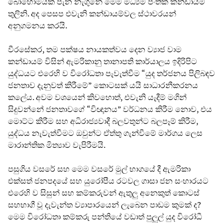
බොහොමයක් පැන නැගුනේ මෙම මධ්‍යම පංතික කන්ඩායම්
තුලිනි. අද පෙසප එවැනි කන්ඩායම්වල ස්ථාවරයන්
අනුගමනය කරයි.
වීරසේකර, තම පක්ෂය නායකත්වය දෙන ව්‍යාජ වාම
කන්ඩායම් විසින් ඇමරිකානු තානාපති කාර්යාලය ඉදිරිපිට
යුද්ධයට එරෙහි ව විරෝධතා පැවැත්වීම “යුද තර්ජනය පිලිබඳව
ජනතාව දැනුවත් කිරීමේ” කොටසක් යයි සාධාරනීකරනය
කලේය. අවම වශයෙන් කිවහොත්, එවැනි යැදීම් මගින්
සිදුවන්නේ ජනතාවගේ “විඥානය” වර්ධනය කිරීම නොව, එය
මොට්ට කිරීම සහ අධිරාජ්‍යවාදී බලවතුන්ට බලපෑම් කිරීම,
යුද්ධය නැවැත්වීමට ඔවුන්ට ඒත්තු ගැන්වීමේ මාර්ගය ලෙස
මාරාන්තික මිත්‍යාව වැපිරීමයි.
පසුගිය වසරේ සහ මෙම වසරේ මුල් භාගයේ දී ඇමරිකා
එක්සත් ජනපදයේ සහ යුරෝපීය රටවල ගාසා ජන සංහාරයට
එරෙහි ව සිසුන් සහ කම්කරුවන් ඇතුලු අනෙකුත් කොටස්
සහභාගී වූ දැවැන්ත ව්‍යාපාරයෙන් ලැබෙන පාඩම කුමක් ද?
මෙම විරෝධතා කම්කරු පන්තියේ වඩාත් පුලුල් යුද විරෝධී