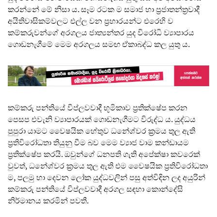
කරන්නේ මේ නිසා ය. සෑම රටක ම සමාජ හා ප්‍රජාතන්ත්‍රවාදී
අයිතිවාසිකම්වලට එල්ල වන ප්‍රහාරයන්ට එරෙහි ව
කම්කරුවන්ගේ අරගලය ජාත්‍යන්තර යුද විරෝධි ව්‍යාපාරය
ගොඩනැගීමේ මෙම අරගලය සමඟ ඒකාබද්ධ කල යුතු ය.
කම්කරු පන්තියේ විප්ලවවාදී භූමිකාව ප්‍රතික්ෂේප කරන
පෙසප එවැනි ව්‍යාපාරයක් ගොඩනැගීමට විරුද්ධ ය. යුද්ධය
පුපුරා යාමට වෛෂයික හේතුව ධනේශ්වර ක්‍රමය තුල ඇති
ප්‍රතිවිරෝධතා තියුනු වීම බව මෙම ව්‍යාජ වාම කන්ඩායම
ප්‍රතික්ෂේප කරයි. ඔවුන්ගේ ධනපති ගැති අපේක්ෂා කවරෙක්
වුවත්, ධනේශ්වර ක්‍රමය තුල ඇති එම වෛෂයික ප්‍රතිවිරෝධතා
ම, පලමු හා දෙවන ලෝක යුද්ධවලින් පසු අත්විඳින ලද අයුරින්
කම්කරු පන්තියේ විප්ලවවාදී අරගල සඳහා කොන්දේසි
නිර්මානය කරමින් පවතී.