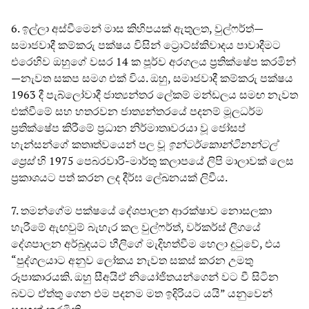
6. ඉල්ලා අස්වීමෙන් මාස කිහිපයක් ඇතුලත, වුල්ෆර්ත්—
සමාජවාදී කම්කරු පක්ෂය විසින් ට්‍රොට්ස්කිවාදය පාවාදීමට
එරෙහිව ඔහුගේ වසර 14 ක පූර්ව අරගලය ප්‍රතික්ෂේප කරමින්
—නැවත සකප සමග එක් විය. ඔහු, සමාජවාදී කම්කරු පක්ෂය
1963 දී පැබ්ලෝවාදී ජාත්‍යන්තර ලේකම් මන්ඩලය සමඟ නැවත
එක්වීමේ සහ හතරවන ජාත්‍යන්තරයේ පදනම් මූලධර්ම
ප්‍රතික්ෂේප කිරීමේ ප්‍රධාන නිර්මාතෘවරයා වූ ජෝසප්
හැන්සන්ගේ කතෘත්වයෙන් පල වූ
ඉන්ටර්කොන්ටිනන්ටල්
ප්‍රෙස්
හි 1975 පෙබරවාරි-මාර්තු කලාපයේ ලිපි මාලාවක් ලෙස
ප්‍රකාශයට පත් කරන ලද දීර්ඝ ලේඛනයක් ලිවීය.
7. තමන්ගේම පක්ෂයේ දේශපාලන ආරක්ෂාව නොසලකා
හැරීමේ ඇඟවුම් බැහැර කල වුල්ෆර්ත්, වර්කර්ස් ලීගයේ
දේශපාලන අර්බුදයට හීලිගේ මැදිහත්වීම හෙලා දුටුවේ, එය
“පුද්ගලයාට අනුව ලෝකය නැවත සකස් කරන උමතු
රූපාකාරයකි. ඔහු සීඅයිඒ නියෝජිතයන්ගෙන් වට වී සිටින
බවට ඒත්තු ගෙන එම පදනම මත ඉදිරියට යයි” යනුවෙන්