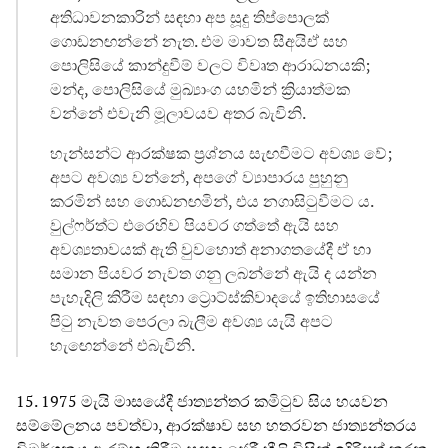
අතිධාවනකාරින් සඳහා අප සූදු තිප්පොලක්
ගොඩනඟන්නේ නැත. එම මාවත සීඅයිඒ සහ
පොලිසියේ කාන්දුවීම් වලට විවෘත ආරාධනයකි;
මන්ද, පොලිසියේ මුඛ්‍යාංග යහමින් ක්‍රියාත්මක
වන්නේ එවැනි මූලාවයව අතර බැවිනි.
හැන්සන්ට ආරක්ෂක ප්‍රශ්නය සැඟවීමට අවශ්‍ය වේ;
අපට අවශ්‍ය වන්නේ, අපගේ ව්‍යාපාරය පුහුනු
කරමින් සහ ගොඩනඟමින්, එය නගාසිටුවීමට ය.
වුල්ෆර්ත්ට එරෙහිව පියවර ගත්තේ ඇයි සහ
අවශ්‍යතාවයක් ඇති වුවහොත් අනාගතයේදී ඒ හා
සමාන පියවර නැවත ගනු ලබන්නේ ඇයි ද යන්න
පැහැදිලි කිරීම සඳහා ට්‍රොට්ස්කිවාදයේ ඉතිහාසයේ
පිටු නැවත පෙරලා බැලීම අවශ්‍ය යැයි අපට
හැඟෙන්නේ එබැවිනි.
15. 1975 මැයි මාසයේදී ජාත්‍යන්තර කමිටුව සිය හයවන
සම්මේලනය පවත්වා, ආරක්ෂාව සහ හතරවන ජාත්‍යන්තරය