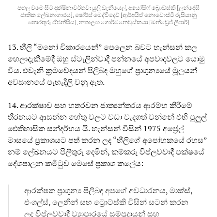
පහල වමේ සිට දක්ෂිනාවර්තව: යුලි ඩැනියෙල්, අයෝසිෆ් බ්‍රොඩ්ස්කි [ලන්දේසි
ජාතික ලේඛනාගාරය], ෂෝර්ස් මෙද්විදෙව් [ආර්අයිඒ නොවොස්ටි රුසියානු
තොරතුරු ඒජන්සිය], නතාල්‍යා ගොර්බනෙවුස්කයා [ඔන්ඩ්‍රෙජ් ලිපාර්]
13. හීලි “මනෝ විකාරයෙන්” පෙලෙන බවට හැන්සන් කල
හෙලාදැකීමේදී ඔහු ස්ටැලින්වාදී පන්නයේ අපවාදවලට යොමු
විය. එවැනි ක්‍රමවේදයන් පිලිබඳ ඔහුගේ ප්‍රාගුන්‍යයේ මූලයන්
අවසානයේ පැහැදිලි වනු ඇත.
14. ආරක්ෂාව සහ හතරවන ජාත්‍යන්තරය ආරම්භ කිරීමේ
තීරනයට ආසන්න හේතු වලට වඩා වැදගත් වන්නේ එහි පුලුල්
ඓතිහාසික සන්දර්භය යි. හැන්සන් විසින් 1975 අප්‍රේල්
මාසයේ ප්‍රකාශයට පත් කරන ලද “හීලිගේ අපෝහකයේ රහස”
නම් ලේඛනයට පිලිතුරු දෙමින්, කම්කරු විප්ලවවාදී පක්ෂයේ
දේශපාලන කමිටුව මෙසේ ප්‍රකාශ කලේය:
ආරක්ෂක ප්‍රාගුන්‍ය පිලිබඳ අපගේ අවධාරනය, මාක්ස්,
එංගල්ස්, ලෙනින් සහ ට්‍රොට්ස්කි විසින් සටන් කරන
ලද විප්ලවවාදී ව්‍යාපාරයේ සම්ප්‍රදායන් සහ