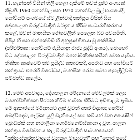
11. හැන්සන් විසින් හීලි හෙලා දැකීමේ තවත් දුෂ්ට අංගයක්
තිබුනි. 1960 ගනන්වල සහ 1970 ගනන්වල මුල් භාගයේදී,
සෝවියට් සංගමයේ ස්ටැලින්වාදී තන්ත්‍රය විසින් සිය
දේශපාලන විරුද්ධවාදීන් මර්දනය කිරීම සාධාරනීකරනය
කලේ, ඔවුන් මානසික රෝගවලින් පෙලෙන බව පවසමිනි.
ජීපීයූ හි සහ එන්කේවීඩී හි අනුප්‍රාප්තිකයා වූ කේජීබීය
(පරිවර්තක: සෝවියට් රුසියානු රාජ්‍ය බුද්ධි අංශය), බොහෝ
විට දේශපාලන විරුද්ධවාදීන් මනෝචිකිත්සකයින් වෙත යැවීය.
නිකිතා කෘෂ්චෙව් තම ප්‍රසිද්ධ කතාවකදී, අපරාධ සහ සෝවියට්
තන්ත්‍රයට එරෙහි විරෝධය, මානසික රෝග සමඟ පැහැදිලිවම
සම්බන්ධ කලේය.
12. මෙම අපවාදය, දේශපාලන මර්දනයේ මෙවලමක් ලෙස
මනෝචිකිත්සක සිරගත කිරීම භාවිතා කිරීමට අඩිතාලම දැමීය.
මේ ආකාරයේ මර්දනයට ලක් වූවන් අතර විද්‍යාඥ ෂෝර්ස්
මෙද්විදෙව්, ලේඛක යුලි ඩැනියෙල් සහ කවියන් වන අයෝසිෆ්
බ්‍රොඩ්ස්කි සහ නටාලියා ගොර්බනෙව්ස්කායා ද වූහ. පාලන
තන්ත්‍රය විවේචනය කල විරුද්ධවාදීන් සාමාන්‍යයෙන්
“ප්‍රතිසංස්කරනවාදයේ ව්‍යාකූල මායාවන්” සහ “පෞරුෂයේ