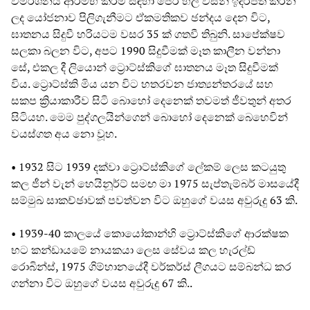
විමර්ශනය ආරම්භ කිරීම සඳහා ජෙරී හීලි විසින් ඉදිරිපත් කරන
ලද යෝජනාව පිලිගැනීමට ඒකමතිකව ඡන්දය දෙන විට,
ඝාතනය සිදුවී හරියටම වසර 35 ක් ගතවී තිබුනි. සාපේක්ෂව
සලකා බලන විට, අපට 1990 සිදුවීමක් මෑත කාලීන වන්නා
සේ, එකල දී ලියොන් ට්‍රොට්ස්කිගේ ඝාතනය මෑත සිදුවීමක්
විය. ට්‍රොට්ස්කි මිය යන විට හතරවන ජාත්‍යන්තරයේ සහ
සකප ක්‍රියාකාරීව සිටි බොහෝ දෙනෙක් තවමත් ජීවතුන් අතර
සිටියහ. මෙම පුද්ගලයින්ගෙන් බොහෝ දෙනෙක් බෙහෙවින්
වයස්ගත අය නො වූහ.
• 1932 සිට 1939 දක්වා ට්‍රොට්ස්කිගේ ලේකම් ලෙස කටයුතු
කල ජීන් වැන් හෙයිනූර්ට් සමඟ මා 1975 සැප්තැම්බර් මාසයේදී
සම්මුඛ සාකච්ඡාවක් පවත්වන විට ඔහුගේ වයස අවුරුදු 63 කි.
• 1939-40 කාලයේ කොයෝකාන්හි ට්‍රොට්ස්කිගේ ආරක්ෂක
භට කන්ඩායමේ නායකයා ලෙස සේවය කල හැරල්ඩ්
රොබින්ස්, 1975 ගිම්හානයේදී වර්කර්ස් ලීගයට සම්බන්ධ කර
ගන්නා විට ඔහුගේ වයස අවුරුදු 67 කි..