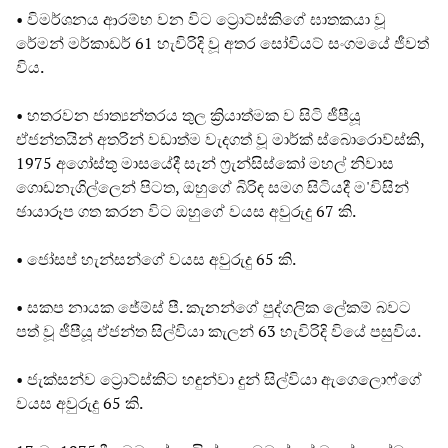
• විමර්ශනය ආරම්භ වන විට ට්‍රොට්ස්කිගේ ඝාතකයා වූ
රේමන් මර්කාඩර් 61 හැවිරිදි වූ අතර සෝවියට් සංගමයේ ජීවත්
විය.
• හතරවන ජාත්‍යන්තරය තුල ක්‍රියාත්මක ව සිටි ජීපීයූ
ඒජන්තයින් අතරින් වඩාත්ම වැදගත් වූ මාර්ක් ස්බොරොව්ස්කි,
1975 අගෝස්තු මාසයේදී සැන් ෆ්‍රැන්සිස්කෝ මහල් නිවාස
ගොඩනැගිල්ලෙන් පිටත, ඔහුගේ බිරිඳ සමග සිටියදී ම'විසින්
ඡායාරූප ගත කරන විට ඔහුගේ වයස අවුරුදු 67 කි.
• ජෝසප් හැන්සන්ගේ වයස අවුරුදු 65 කි.
• සකප නායක ජේම්ස් පී. කැනන්ගේ පුද්ගලික ලේකම් බවට
පත් වූ ජීපීයූ ඒජන්ත සිල්වියා කැලන් 63 හැවිරිදි වියේ පසුවිය.
• ජැක්සන්ව ට්‍රොට්ස්කිට හඳුන්වා දුන් සිල්වියා ඇගෙලොෆ්ගේ
වයස අවුරුදු 65 කි.