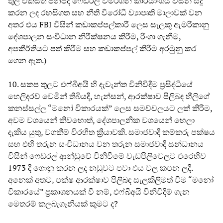
තුල එක්සත් ජනපද ෆෙඩරල් විමර්ශන කාර්යාංශය විසින් සිදු
කරන ලද රහසිගත සහ නීති විරෝධී ව්‍යාපෘති මාලාවක් වන
අතර එය FBI විසින් කඩාකප්පල්කාරී ලෙස සැලකූ ඇමරිකානු
දේශපාලන සංවිධාන නිරීක්ෂනය කිරීම, රිංගා ගැනීම,
අපකීර්තියට පත් කිරීම සහ කඩාකප්පල් කිරීම අරමුනු කර
ගෙන ඇත.)
10. සකප තුලට එෆ්බීඅයි හි දැවැන්ත විනිවිදීම ප්‍රසිද්ධියේ
හෙලිදරව් වෙමින් තිබියදී, හැන්සන්, ආරක්ෂාව පිලිබඳ හීලිගේ
කනස්සල්ල “මනෝ විකාරයක්” ලෙස සමච්චලයට ලක් කිරීම,
අවම වශයෙන් කිවහොත්, දේශපාලනික වශයෙන් හෙලා
දැකිය යුතු, වගකීම් විරහිත ක්‍රියාවකි. සමාජවාදී කම්කරු පක්ෂය
සහ එහි තරුන සංවිධානය වන තරුන සමාජවාදී සන්ධානය
විසින් ෆෙඩරල් ආන්ඩුවේ විනිවීමේ වැඩපිලිවෙලට එරෙහිව
1973 දී ගොනු කරන ලද නඩුවට පවා එය වල කපන ලදී.
අනෙක් අතට, පක්ෂ ආරක්ෂාව පිලිබඳ සැලකිලිමත් වීම “මනෝ
විකාරයේ” ප්‍රකාශනයක් වී නම්, එෆ්බීඅයි විනිවිදීම් ගැන
මෙතරම් කලබැගෑනියක් කුමට ද?