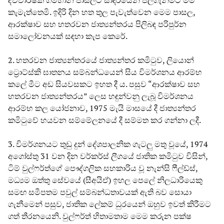
කැමැත්තෙමි. ඉදිරි දින හත තුල පැවැත්වෙන මෙම පාසල,
ආරක්ෂාව සහ හතරවන ජාත්‍යන්තරය පිලිබඳ පරිපුර්න
සමාලෝචනයක් සඳහා කැප කෙරේ.
2. හතරවන ජාත්‍යන්තරයේ ජාත්‍යන්තර කමිටුව, ලියොන්
ට්‍රොට්ස්කි ඝාතනය සම්බන්ධයෙන් සිය විමර්ශනය ආරම්භ
කලේ මීට අඩ සියවසකට ඉහත දී ය. පසුව “ආරක්ෂාව සහ
හතරවන ජාත්‍යන්තරය” ලෙස හඳුන්වනු ලැබූ විමර්ශනය
ආරම්භ කල යෝජනාව, 1975 මැයි මාසයේ දී ජාත්‍යන්තර
කමිටුවේ හයවන සම්මේලනයේ දී සම්මත කර ගන්නා ලදී.
3. විමර්ශනයට තුඩු දුන් දේශපාලනික ගැටලු මතු වූයේ, 1974
අගෝස්තු 31 වන දින වර්කර්ස් ලීගයේ ජාතික කමිටුව විසින්,
ටිම් වුල්ෆර්ත්ගේ පෞද්ගලික සහකාරිය වූ නැන්සි ෆීල්ඩ්ස්,
මධ්‍යම ඔත්තු සේවයේ (සීඅයිඒ) ඉහල පෙලේ නිලධාරියෙකු
සමඟ සමීපතම පවුල් සම්බන්ධතාවයක් ඇති බව සොයා
ගැනීමෙන් පසුව, ජාතික ලේකම් ධුරයෙන් ඔහුව ඉවත් කිරීමට
ගත් තීරනයෙනි. වුල්ෆර්ත් හිතාමතාම මෙම කරුන පක්ෂ