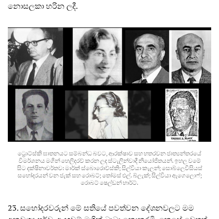
නොසලකා හරින ලදී.
ට්‍රොට්ස්කි ඝාතනයට සම්බන්ධ බවට, ආරක්ෂාව සහ හතරවන ජාත්‍යන්තරයේ
විමර්ශනය මගින් හෙලිදරව් කරන ලද ස්ටැලින්වාදී නියෝජිතයන්. ඉහල වමේ
සිට දක්ෂිනාවර්තව: මාර්ක් ස්බොරොව්ස්කි; සිල්වියා කැලන්; සොබ්ලෙවිසියස්
සහෝදරයන් වන ජැක් සහ රොබට්; තෝමස් එල්. බ්ලැක්; සිල්වියා ඇගෙලොෆ්;
රොබට් ෂෙල්ඩන් හාර්ට්.
23. සහෝදරවරුන් මේ සතියේ පවත්වන දේශනවලට මම