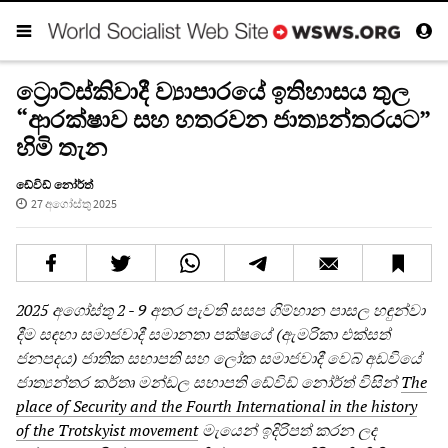
ට්‍රොට්ස්කිවාදී ව්‍යාපාරයේ ඉතිහාසය තුල
“ආරක්ෂාව සහ හතරවන ජාත්‍යන්තරයට”
හිමි තැන
ඩේවිඩ් නෝර්ත්
27 අගෝස්තු 2025
2025 අගෝස්තු 2 - 9 අතර පැවති සසප ගිම්හාන පාසල හඳුන්වා
දීම සඳහා සමාජවාදී සමානතා පක්ෂයේ (ඇමරිකා එක්සත්
ජනපදය) ජාතික සභාපති සහ ලෝක සමාජවාදී වෙබ් අඩවියේ
ජාත්‍යන්තර කර්තෘ මන්ඩල සභාපති ඩේවිඩ් නෝර්ත් විසින්
The
place of Security and the Fourth International in the history
of the Trotskyist movement
මැයෙන් ඉදිරිපත් කරන ලද