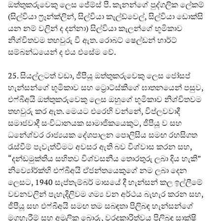
ඔත්තුකරුවෙකු ලෙස ජේම්ස් පී. කැනන්ගේ පුද්ගලික ලේකම්
(සිල්වියා ෆ්‍රෑන්ක්ලින්, සිල්වියා කැල්ඩ්වෙල්, සිල්වියා ඩොක්සි
යන නම් වලින් ද දන්නා) සිල්වියා කැලන්ගේ භූමිකාව
නිශ්චිතවම තහවුරු වී ඇත. රොබට් ෂෙල්ඩන් හාර්ට්
සම්බන්ධයෙන් ද එය එසේම වේ.
25. සියල්ලටත් වඩා, ජීපීයූ ඔත්තුකරුවෙකු ලෙස ජෝසප්
හැන්සන්ගේ භූමිකාව සහ ට්‍රොට්ස්කිගේ ඝාතනයෙන් පසුව,
එෆ්බීඅයි ඔත්තුකරුවෙකු ලෙස ඔහුගේ භූමිකාව නිශ්චිතවම
තහවුරු කර ඇත. මෙයට එරෙහි වන්නේ, විප්ලවවාදී
සමාජවාදී සංවිධානයක සාමාජිකයෙකුට, ජීපීයූ ව සහ
ධනේශ්වර රාජ්‍යයක දේශපාලන පොලිසිය සමඟ රහසිගත
රැස්වීම් පැවැත්වීමට අවසර ඇති බව විශ්වාස කරන සහ,
“දන්ඩමුක්තිය සහිතව විශ්වසනීය තොරතුරු ලබා දිය හැකි”
නිව්‍යෝර්ක්හි එෆ්බීඅයි ඒජන්තයෙකුගේ නම ලබා දෙන
ලෙසට, 1940 සැප්තැම්බර් මාසයේ දී හැන්සන් කල ඉල්ලීමේ
වචනවලින් පැහැදිලිවම ගම්‍ය වන අර්ථය බැහැර කරන සහ,
ජීපීයූ සහ එෆ්බීඅයි සමඟ තම සබඳතා පිලිබඳ හැන්සන්ගේ
මගහැරීම් සහ අමූලික බොරු, වරදකාරිත්වය පිලිබඳ සාක්ෂි