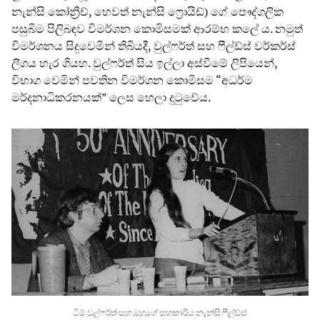
නැන්සි කෝන්‍රීච්, හෙවත් නැන්සි ෆ්‍රොයිඩ්) ගේ පෞද්ගලික
පසුබිම පිලිබඳව විමර්ශන කොමිසමක් ආරම්භ කලේ ය. නමුත්
විමර්ශනය සිදුවෙමින් තිබියදී, වුල්ෆර්ත් සහ ෆීල්ඩ්ස් වර්කර්ස්
ලීගය හැර ගියහ. වුල්ෆර්ත් සිය ඉල්ලා අස්වීමේ ලිපියෙන්,
විභාග වෙමින් පවතින විමර්ශන කොමිසම “අධර්ම
මර්දනාධිකරනයක්” ලෙස හෙලා දුටුවේය.
ටිම් වුල්ෆර්ත් සහ ඔහුගේ සහකාරිය නැන්සි ෆීල්ඩ්ස්