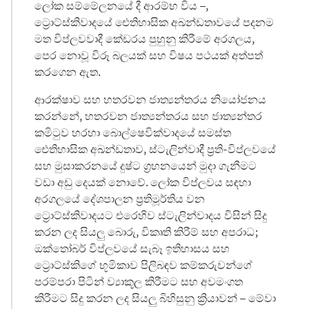
ලෝක සම්මේලනයේ දී ආරම්භ විය –,
ට්‍රොට්ස්කිවාදයේ ඓතිහාසික අඛන්ඩතාවයේ පදනම
මත විප්ලවවාදී කේඩරය පුහුනු කිරීමේ අරගලය,
පෙර නොවූ විරූ බලයක් සහ විෂය පථයක් අත්පත්
කරගෙන ඇත.
ආරක්ෂාව සහ හතරවන ජාත්‍යන්තරය නියෝජනය
කරන්නේ, හතරවන ජාත්‍යන්තරය සහ ජාත්‍යන්තර
කමිටුව හරහා බොල්ෂෙවික්වාදයේ සමස්ත
ඓතිහාසික අඛන්ඩතාව, ස්ටැලින්වාදී ප්‍රති-විප්ලවයේ
සහ මුසාකරනයේ දුෂ්ට ග්‍රහනයෙන් මුදා ගැනීමට
වඩා අඩු දෙයක් නොවේ. ලෝක විප්ලවය සඳහා
අරගලයේ දේශපාලන ප්‍රතිමූර්තිය වන
ට්‍රොට්ස්කිවාදයට එරෙහිව ස්ටැලින්වාදය විසින් සිදු
කරන ලද සියලු බොරු, විකෘති කිරීම් සහ අපරාධ;
ඔක්තෝබර් විප්ලවයේ සැබෑ ඉතිහාසය සහ
ට්‍රොට්ස්කිගේ භූමිකාව පිලිබඳව කම්කරුවන්ගේ
පරම්පරා පිටින් ව්‍යාකූල කිරීමට සහ අවමංගත
කිරීමට සිදු කරන ලද සියලු බිහිසුනු ක්‍රියාවන් – මේවා