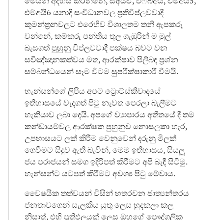
මෙයින් අදහස් කරන්නේ, සීඅයිඒ, එෆ්බීඅයි, එම්අයි5,
එම්අයි6 යනාදී සංවිධානවල ප්‍රතිවිප්ලවවාදී
කුමන්ත්‍රනවලට එරෙහිව විශාලතම තනි ඇපකරු
වන්නේ, කම්කරු පන්තිය තුල ගැඹුරින් ම මුල්
බැසගත් පුහුනු විප්ලවවාදී පක්ෂය බවට වන
සවිඤ්ඤානකත්වය මත, ආරක්ෂාව පිලිබඳ ප්‍රශ්න
සම්බන්ධයෙන් සෑම විටම සුපරීක්ෂාකාරී වීමයි.
හැන්සන්ගේ ලිපිය අපට ට්‍රොට්ස්කිවාදයේ
ඉතිහාසයේ වැදගත් පිටු නැවත පෙරලා බැලීමට
හැකියාව ලබා දෙයි. අපගේ ව්‍යාපාරය අතීතයේ දී තම
කන්ඩායම්වල ආරක්ෂක පුහුනුව නොසලකා හැර,
උපහාසයට ලක් කිරීම වෙනුවෙන් දරුනු මිලක්
ගෙවීමට සිදුව ඇති බැවින්, මෙම ඉතිහාසය, සියලු
ජය පරාජයන් සමග ඉදිරිපත් කිරීමට අපි බැඳී සිටිමු.
හැන්සන්ට යටපත් කිරීමට අවශ්‍ය පිටු මේවාය.
වෛෂයික තත්වයන් විසින් හතරවන ජාත්‍යන්තරය
ජනතාවගෙන් සැලකිය යුතු ලෙස හුදකලා කල
නිසාත්, එහි ප්‍රතිඵලයක් ලෙස ඔහුගේ පෞද්ගලික