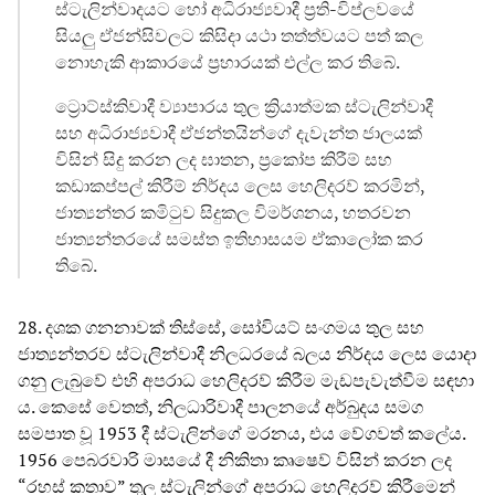
ස්ටැලින්වාදයට හෝ අධිරාජ්‍යවාදී ප්‍රති-විප්ලවයේ
සියලු ඒජන්සිවලට කිසිදා යථා තත්ත්වයට පත් කල
නොහැකි ආකාරයේ ප්‍රහාරයක් එල්ල කර තිබේ.
ට්‍රොට්ස්කිවාදී ව්‍යාපාරය තුල ක්‍රියාත්මක ස්ටැලින්වාදී
සහ අධිරාජ්‍යවාදී ඒජන්තයින්ගේ දැවැන්ත ජාලයක්
විසින් සිදු කරන ලද ඝාතන, ප්‍රකෝප කිරීම් සහ
කඩාකප්පල් කිරීම් නිර්දය ලෙස හෙලිදරව් කරමින්,
ජාත්‍යන්තර කමිටුව සිදුකල විමර්ශනය, හතරවන
ජාත්‍යන්තරයේ සමස්ත ඉතිහාසයම ඒකාලෝක කර
තිබේ.
28. දශක ගනනාවක් තිස්සේ, සෝවියට් සංගමය තුල සහ
ජාත්‍යන්තරව ස්ටැලින්වාදී නිලධරයේ බලය නිර්දය ලෙස යොදා
ගනු ලැබුවේ එහි අපරාධ හෙලිදරව් කිරීම මැඩපැවැත්වීම සඳහා
ය. කෙසේ වෙතත්, නිලධාරිවාදී පාලනයේ අර්බුදය සමග
සමපාත වූ 1953 දී ස්ටැලින්ගේ මරනය, එය වේගවත් කලේය.
1956 පෙබරවාරි මාසයේ දී නිකිතා කෘෂෙව් විසින් කරන ලද
“රහස් කතාව” තුල ස්ටැලින්ගේ අපරාධ හෙලිදරව් කිරීමෙන්