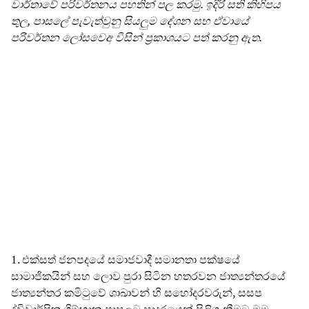
වාර්තාවේ පරිවර්තනය පහතින් පල කරමු. ඉදිරි සති කිහිපය
තුල, පාසලේ පැවැත්වුනු සියලුම දේශන සහ ඒවායේ
පරිවර්තන ලෝසවෙඅ විසින් ප්‍රකාශයට පත් කරනු ඇත.
1. එක්සත් ජනපදයේ සමාජවාදී සමානතා පක්ෂයේ
සාමාජිකයින් සහ ලොව පුරා සිටින හතරවන ජාත්‍යන්තරයේ
ජාත්‍යන්තර කමිටුවේ ශාඛාවන් හි සහෝදරවරුන්, සසප
ද්විවාර්ෂික ගිම්හාන පාසලට සාදරයෙන් පිලිගැනීමට මම