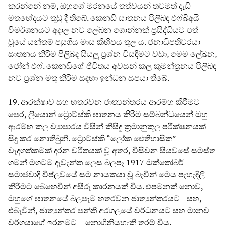
කරන්නේ නම්, ඔහුගේ මරනයේ තත්වයන් තවමත් දැඩි
මතභේදයට තුඩු දී තිබේ. කෙනඩි ඝාතනය පිලිබඳ එෆ්බීඅයි
විමර්ශනයට අදාල නව ලේඛන ගොන්නක් ප්‍රසිද්ධියට පත්
වූයේ යන්තම් පසුගිය මාස කිහිපය තුල ය. ජනාධිපතිවරයා
ඝාතනය කිරීම පිලිබඳ සියලු ප්‍රශ්න විසඳීමට වඩා, මෙම ලේඛන,
ජෝන් එෆ්. කෙනඩිගේ ජීවිතය අවසන් කල කුමන්ත්‍රනය පිලිබඳ
නව ප්‍රශ්න මතු කිරීම සඳහා ඉන්ධන සපයා තිබේ.
19. ආරක්ෂාව සහ හතරවන ජාත්‍යන්තරය ආරම්භ කිරීමට
පෙර, ලියොන් ට්‍රොට්ස්කි ඝාතනය කිරීම සම්බන්ධයෙන් ඔහු
ආරම්භ කල ව්‍යාපාරය විසින් කිසිදු ක්‍රමානුකූල පරීක්ෂනයක්
සිදු කර නොතිබුනි. ට්‍රොට්ස්කි “ලෝක ඓතිහාසික”
වැදගත්කමක් දරන චරිතයක් වූ අතර, විසිවන සියවසේ සමස්ත
ගමන් මගටම දැවැන්ත ලෙස බලපෑ 1917 ඔක්තෝබර්
සමාජවාදී විප්ලවයේ සම නායකයා වූ බැවින් මෙය පැහැදිලි
කිරීමට බෙහෙවින් අසීරු කාරනයක් විය. එපමනක් නොව,
ඔහුගේ ඝාතනයේ බලපෑම හතරවන ජාත්‍යන්තරයට—සහ,
එබැවින්, ජාත්‍යන්තර පන්ති අරගලයේ වර්ධනයට සහ මානව
වර්ගයාගේ ඉරනමට— නොගිනියහැකි තරම් විය.