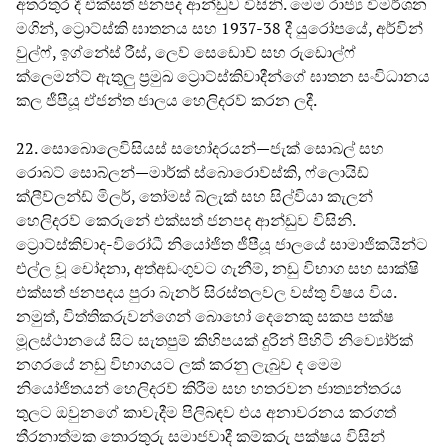
අතරතුර දී එක්සත් ජනපද ආන්ඩුව විසිනි. මෙම රාජ්‍ය විමර්ශන
මගින්, ට්‍රොට්ස්කි ඝාතනය සහ 1937-38 දී යුරෝපයේ, අර්වින්
වුල්ෆ්, ඉග්නේස් රීස්, ලෙව් සෙඩොව් සහ රුඩොල්ෆ්
ක්ලෙමන්ට් ඇතුලු ප්‍රමුඛ ට්‍රොට්ස්කිවාදීන්ගේ ඝාතන සංවිධානය
කල ජීපීයූ ඒජන්ත ජාලය හෙලිදරව් කරන ලදී.
22. සොබොලෙවිසියස් සහෝදරයන්—ජැක් සොබල් සහ
රොබට් සොබ්ලන්—මාර්ක් ස්බොරොව්ස්කි, ෆ්ලොයිඩ්
ක්ලීව්ලන්ඩ් මිලර්, තෝමස් බ්ලැක් සහ සිල්වියා කැලන්
හෙලිදරව් කෙරුනේ එක්සත් ජනපද ආන්ඩුව විසිනි.
ට්‍රොට්ස්කිවාද-විරෝධී නියෝජිත ජීපීයූ ජාලයේ සාමාජිකයින්ට
එල්ල වූ චෝදනා, අත්අඩංගුවට ගැනීම්, නඩු විභාග සහ සාක්ෂි
එක්සත් ජනපදය පුරා බැනර් සිරස්තලවල වස්තු විෂය විය.
නමුත්, විත්තිකරුවන්ගෙන් බොහෝ දෙනෙකු සකප පක්ෂ
මූලස්ථානයේ සිට සැතපුම් කිහිපයක් දුරින් පිහිටි නිව්‍යෝර්ක්
නගරයේ නඩු විභාගයට ලක් කරනු ලැබුව ද මෙම
නියෝජිතයන් හෙලිදරව් කිරීම සහ හතරවන ජාත්‍යන්තරය
තුලට ඔවුනගේ කාවැදීම පිලිබඳව එය අනාවරනය කරගත්
තීරනාත්මක තොරතුරු සමාජවාදී කම්කරු පක්ෂය විසින්