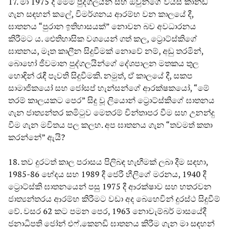
17. මා 1975 දී මෙම පුද්ගලයින් සහ ඔවුන්ගේ වයස් කාන්ඩ
ගැන සඳහන් කලේ, විමර්ශනය ආරම්භ වන කාලයේ දී,
ඝාතනය “පුරාන ඉතිහාසයක්” නොවන බව අවධාරනය
කිරීමට ය. ඓතිහාසික වශයෙන් ගත් කල, ට්‍රොට්ස්කිගේ
ඝාතනය, මෑත කාලීන සිදුවීමක් නොවේ නම්, අඩු තරමින්,
බොහෝ ජීවමාන පුද්ගලයින්ගේ දේශපාලන මතකය තුල
හොඳින් රැඳී පැවති සිදුවීමකි. නමුත්, ඒ කාලයේ දී, සකප
සාමාජිකයෝ සහ ජෝසප් හැන්සන්ගේ ආරක්ෂකයෝ, “මේ
තරම් කාලයකට පෙර” සිදු වූ ලියොන් ට්‍රොට්ස්කිගේ ඝාතනය
ගැන ජාත්‍යන්තර කමිටුව මෙතරම් චින්තාපර වීම සහ උනන්දු
වීම ගැන මවිතය පල කලහ. අප ඝාතනය ගැන “තවමත් කතා
කරන්නේ” ඇයි?
18. තව දුරටත් කාල පරාසය පිලිබඳ හැඟීමක් ලබා දීම සඳහා,
1985-86 භේදය සහ 1989 දී ජෙරී හීලිගේ මරනය, 1940 දී
ට්‍රොට්ස්කි ඝාතනයෙන් පසු 1975 දී ආරක්ෂාව සහ හතරවන
ජාත්‍යන්තරය ආරම්භ කිරීමට වඩා අද බෙහෙවින් දුරස්ථ සිදුවීම්
වේ. වසර 62 කට පමන පෙර, 1963 නොවැම්බර් මාසයේදී
ජනාධිපති ජෝන් එෆ්.කෙනඩි ඝාතනය කිරීම ගැන මා සඳහන්