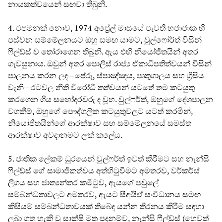
නායකත්වයෙන් සඟවා තිබුනි.
4. එපමනක් නොව, 1974 අප්‍රේල් මාසයේ පැවති හජාජාක හි
පස්වන සම්මේලනයට ඔහු සමඟ යාමට, වුල්ෆෝර්ත් විසින්
ෆීල්ඩ්ස් ව තෝරාගෙන තිබුනි. ඇය එහි නියෝජිතයින් අතර
ගැවසුනාය. ඔවුන් අතර පොලිස් රාජ්‍ය ඒකාධිපතිත්වයන් විසින්
පාලනය කරන ලද—පේරු, ස්පාඤ්ඤය, පෘතුගාලය සහ ග්‍රීසිය
වැනි—රටවල නීති විරෝධී තත්වයන් යටතේ තම කටයුතු
කරගෙන ගිය සහෝදරවරු ද වූහ. වුල්ෆර්ත්, ඔහුගේ දේශපාලන
වගකීම්, ඔහුගේ පෞද්ගලික කටයුතුවලට යටත් කරමින්,
නියෝජිතයින්ගේ ආරක්ෂාව සහ සම්මේලනයේ සමස්ත
ආරක්ෂාව අවදානමට ලක් කලේය.
5. ජාතික ලේකම් ධුරයෙන් වුල්ෆර්ත් ඉවත් කිරීමට සහ නැන්සි
ෆීල්ඩ්ස් ගේ සාමාජිකත්වය අත්හිටුවීමට අමතරව, වර්කර්ස්
ලීගය සහ ජාත්‍යන්තර කමිටුව, ඇයගේ පවුලේ
සම්බන්ධතාවලට අමතරව, ඇයට සීඅයිඒ සංවිධානය සමඟ
කිසියම් සම්බන්ධතාවයක් තිබේද යන්න තීරනය කිරීම සඳහා
ලබා ගත හැකි වූ සාක්ෂි මත පදනම්ව, නැන්සි ෆීල්ඩ්ස් (හෙවත්