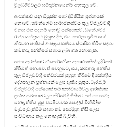
මූලධර්මවලට සම්පූර්නයෙන්ම අනුකූල වේ.
ආරක්ෂාව යනු වියුක්ත හෝ ද්විතීයික ප්‍රශ්නයක්
නොවේ. තමන්ගේම සාමාජිකත්වය තුල විප්ලවවාදී
විනය මත පදනම් නොවූ පක්ෂයකට, ධනේශ්වර
රාජ්‍ය යන්ත්‍රයට මුහුන දීම, එය පෙරලා දැමීම හෝ
නිර්ධන පංතියේ ආඥාදායකත්වය ස්ථාපිත කිරීම සඳහා
කම්කරු පන්තියේ සහාය ලබා ගත නොහැක.
මෙය ආරක්ෂාව ඒකපාර්ශ්වික ආකාරයකින් ඉදිරිපත්
කිරීමක් නොවේ. ඒ වෙනුවට, එය, කම්කරු පන්තිය
තුල විප්ලවවාදී කේඩරයක් පුහුනු කිරීමේ දී කේන්ද්‍රීය
දේශපාලන ප්‍රශ්නයක් ලෙස දැකිය යුතුය. බැරෑරුම්
විප්ලවවාදී පක්ෂයක් තම කන්ඩායම්වල ආරක්ෂක
ප්‍රශ්න සමඟ කටයුතු කිරීමේදී භීතියට පත් නොවේ;
මන්ද, භීතිය මුසු වටපිටාවක පොලිස් විනිවිදීම්
මැඩපැවැත්වීම සඳහා තම පෙරමුනු නිසි ලෙස
සංවිධානය කල නොහැකි බැවිනි.