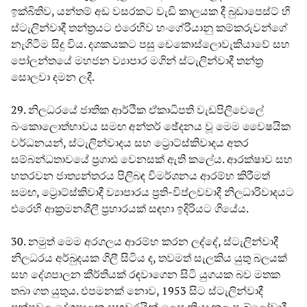
ඉක්බිතිව, යන්තම් අඩ වසරකට වැඩි කාලයක දී බුඩාපෙස්ට් හි
ස්ටැලින්වාදී තන්ත්‍රයට එරෙහිව හංගේරියානු කම්කරුවන්ගේ
නැගිටීම සිදු විය. දශකයකට පසු චෙකොස්ලොවැකියාවේ සහ
පෝලන්තයේ මහජන ව්‍යාපාර මගින් ස්ටැලින්වාදී තන්ත්‍ර
සොලවා දමන ලදී.
29. නිලධරයේ ජාතික ආර්ථික ඒකාධිපති වැඩපිලිවෙලේ
බංකොලොත්භාවය සමඟ අන්තර් ඡේදනය වූ මෙම වෛෂයික
වර්ධනයන්, ස්ටැලින්වාදය සහ ට්‍රොට්ස්කිවාදය අතර
සම්බන්ධතාවයේ ප්‍රගාඪ වෙනසක් ඇති කලේය. ආරක්ෂාව සහ
හතරවන ජාත්‍යන්තරය පිලිබඳ විමර්ශනය ආරම්භ කිරීමත්
සමඟ, ට්‍රොට්ස්කිවාදී ව්‍යාපාරය ප්‍රති-විප්ලවවාදී නිලධාරිවාදයට
එරෙහි ආක්‍රමනශීලී ප්‍රහාරයක් සඳහා ඉදිරියට ගියේය.
30. නමුත් මෙම අරගලය ආරම්භ කරන ලද්දේ, ස්ටැලින්වාදී
නිලධරය අර්බුදයක ගිලී සිටිය ද, තවමත් සැලකිය යුතු බලයක්
සහ දේශපාලන කීර්තියක් රඳවාගෙන සිටි යුගයක බව මතක
තබා ගත යුතුය. එපමනක් නොව, 1953 සිට ස්ටැලින්වාදී