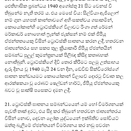
ඓතිහාසික ප්‍රබන්ධය 1940 අගෝස්තු 21 සිට වෙනස් වී
තිබුනේම නැති තරම් ය. එය මෙසේ විය: සිල්වියා ඇජිලොෆ්
නම් ගුන යහපත් කාන්තාවගේ අහිංසකත්වය ගසාකමින්,
කොයෝකාන්හි ට්‍රොට්ස්කිගේ විලාවට රිංගා ගත් රේමන්
මර්කාඩර් නොහොත් ෆ්‍රෑන්ක් ජැක්සන් නම් එක් ජීපීයූ
ඒජන්තතයෙකු විසින් ට්‍රොට්ස්කි ඝාතනය කරන ලදී. හතරවන
ජාත්‍යන්තරය සහ සකප තුල ක්‍රියාකාරී ජීපීයූ ඒජන්තයින්
සම්බන්ධ පුලුල් කුමන්ත්‍රනයක් පිලිබඳ කිසිදු කතාබහක්
නොතිබුනි. ට්‍රොට්ස්කිගේ දිවි තොර කිරීමට පලමු උත්සාහය
දැරූ දිනය වූ 1940 මැයි 24 වන දින, ඩේවිඩ් සික්විරෝස්ගේ
ඝාතන කන්ඩායමට කොයෝකාන් විලාවේ දොරටු විවෘත කල
ආරක්ෂකයා වූ රොබට් ෂෙල්ඩන් හාර්ට්, ජීපීයූ ඒජන්තයෙකු
බවට වූ සාක්ෂි පසෙකට දමන ලදී.
21. ට්‍රොට්ස්කි ඝාතනය සම්බන්ධයෙන් යම් හෝ විමර්ශනයක්
පැවති තාක් දුරට, එය සිදු කර තිබුනේ හතරවන ජාත්‍යන්තරය
විසින් නොව, දෙවන ලෝක යුද්ධයෙන් ඉක්බිතිව සෝවියට්
ඔත්තු බැලීමේ ඒජන්තයන් විමර්ශනය කර නඩු පවරන