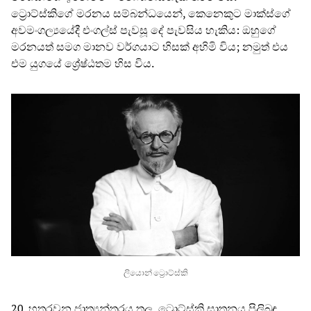
ට්‍රොට්ස්කිගේ මරනය සම්බන්ධයෙන්, කෙනෙකුට මාක්ස්ගේ
අවමංගල්‍යයේදී එංගල්ස් පැවසූ දේ පැවසිය හැකිය: ඔහුගේ
මරනයත් සමග මානව වර්ගයාට හිසක් අහිමි විය; නමුත් එය
එම යුගයේ ශ්‍රේෂ්ඨතම හිස විය.
ලියොන් ට්‍රොට්ස්කි
20. හතරවන ජාත්‍යන්තරය තුල, ට්‍රොට්ස්කි ඝාතනය පිලිබඳ