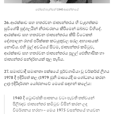
ජෝසප් හැන්සන් 1940 ආසන්නයේ
26. ආරක්ෂාව සහ හතරවන ජාත්‍යන්තරය හි වැදගත්කම
සුවිශේෂී පුද්ගලයින් නිරාවරනය කිරීමෙන් ඔබ්බට විහිදේ.
ආරක්ෂාව සහ හතරවන ජාත්‍යන්තරය කිසි විටෙකත්
දේශපාලන රහස් පරීක්ෂක කටයුතුවල සරල අභ්‍යාසයක්
නොවීය. එහි මුල් අවධියේ සිටම, ජාත්‍යන්තර කමිටුව,
ආරක්ෂාව සහ හතරවන ජාත්‍යන්තරය පුලුල් ඓතිහාසික හා
ජාත්‍යන්තර සන්දර්භයක් තුල තැබීය.
27. සමාජවාදී සමානතා පක්ෂයේ පූර්වගාමියා වූ වර්කර්ස් ලීගය
1978 දී ඉදිරිපත් කල (1979 ජුනි මාසයේදී සංශෝධනය කරන
ලද) ඉදිරිදර්ශන යෝජනාවේ මෙසේ සඳහන් කලේය:
1940 දී ට්‍රොට්ස්කි ඝාතනය වටා පැවති තත්වයන්
පිලිබඳව ජාත්‍යන්තර කමිටුව විසින් කරන ලද
විමර්ශනය හරහා – මෙය 1975 වසන්තයේ හයවන