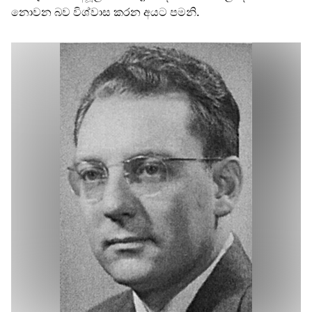
නොවන බව විශ්වාස කරන අයට පමනි.