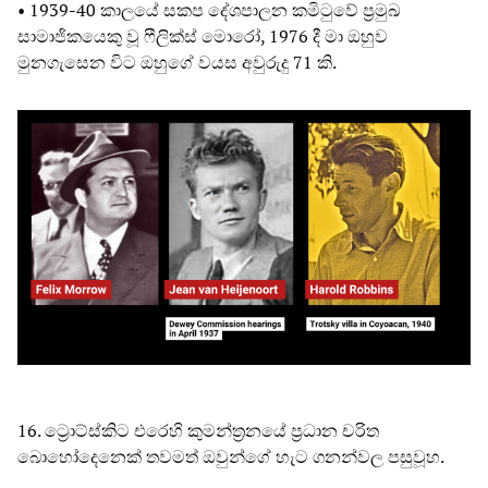
• 1939-40 කාලයේ සකප දේශපාලන කමිටුවේ ප්‍රමුඛ
සාමාජිකයෙකු වූ ෆීලික්ස් මොරෝ, 1976 දී මා ඔහුව
මුනගැසෙන විට ඔහුගේ වයස අවුරුදු 71 කි.
16. ට්‍රොට්ස්කිට එරෙහි කුමන්ත්‍රනයේ ප්‍රධාන චරිත
බොහෝදෙනෙක් තවමත් ඔවුන්ගේ හැට ගනන්වල පසුවූහ.