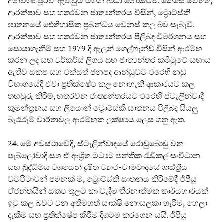
අනවශ්‍ය පූර්ව-ඇඟවුම් මගින් බාධා නොකරමි. කෙසේ වෙතත්,
ආරක්ෂාව සහ හතරවන ජාත්‍යන්තරය විසින්, ට්‍රොට්ස්කි
ඝාතනයේ ඓතිහාසික ප්‍රබන්ධය වෙනස් කල බව සැබැවි.
ආරක්ෂාව සහ හතරවන ජාත්‍යන්තරය පිලිබඳ විමර්ශනය සහ
සොයාගැනීම් සහ 1979 දී ඇලන් ගෙල්ෆෑන්ඩ් විසින් ආරම්භ
කරන ලද සහ වර්කර්ස් ලීගය සහ ජාත්‍යන්තර කමිටුවේ සහාය
ඇතිව සකප සහ එක්සත් ජනපද ආන්ඩුවට එරෙහි නඩු
විභාගයේදී ඒවා ප්‍රතික්ෂේප කල නොහැකි ආකාරයට කල
තහවුරු කිරීම්, හතරවන ජාත්‍යන්තරයට එරෙහි ස්ටැලින්වාදී
කුමන්ත්‍රනය සහ ලියොන් ට්‍රොට්ස්කි ඝාතනය පිලිබඳ සියලු
බැරෑරුම් වාර්තාවල ආරම්භක ලක්ෂ්‍යය ලෙස ගනු ඇත.
24. මේ අවස්ථාවේදී, ස්ටැලින්වාදයේ රොඩුබොඩු වන
පැබ්ලෝවාදී සහ ඒ ආශ්‍රිත මධ්‍යම පන්තික රැඩිකල් සංවිධාන
සහ බුද්ධිමය වශයෙන් දූෂිත ව්‍යාජ-වාමවාදයේ ශාස්ත්‍රීය
වටපිටාවන් පමනක් ම, ට්‍රොට්ස්කි ඝාතනය කිරීමේදී ජීපීයූ
ඒජන්තයින් සකප තුලට කා වැදීම තීරනාත්මක කාර්යභාරයක්
ඉටු කල බවට වන අතිමහත් සාක්ෂි නොසලකා හැරීම, හෙලා
දැකීම සහ ප්‍රතික්ෂේප කිරීම දිගටම කරගෙන යයි. ජීපීයූ