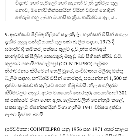
විද්‍යාව හෝ පැබ්ලෝ හෝ කැනන් වැනි ප්‍රතිරූප තුල
නොව, මනෝචිකිත්සකයින් විසින් වඩාත් හොඳින්
තේරුම් ගනු ලබන මානසික ක්‍රියාකාරිත්වය තුල ය..
9. ආරක්ෂාව පිලිබඳ හීලිගේ සැලකිල්ල හැන්සන් විසින් හෙලා
දැකීම සුදුසු සන්දර්භයක් තුල තබා බැලීම සඳහා, 1973 දී
සමාජවාදී කම්කරු පක්ෂය තුලට දැවැන්ත එෆ්බීඅයි
කාන්දුවීමක් පිලිබඳ තොරතුරු මතු වූ බව සිහිපත් කිරීම වටී.
කුප්‍රකට කොයින්ටෙල්ප්‍රෝ (COINTELPRO) ලේඛන
නිරාවරනය කිරීමෙන් හෙලි වූයේ, සංවිධානය පිලිබඳ ඔත්තු
බැලීම සඳහා, එෆ්බීඅයි විසින් තොරතුරු සපයන්නන් 1,300 ක්
දක්වා සංඛ්‍යාවක් කුලියට ගෙන තිබූ බවයි. නිල හෙලිදරව්
කිරීම්වලට අනුව, අවම වශයෙන් තොරතුරු සපයන්නන් 301
ක් පක්ෂයට රිංගා ගෙන ඇත. ලේඛනවලින් පෙන්නුම් කලේ,
සකප තුලට ඒජන්තතයින් රිංගා ගැනීම් 1941 වර්ෂය දක්වා
ඈතට දිවෙන බවයි.
(පරිවර්තක: COINTELPRO යනු 1956 සහ 1971 අතර කාලය