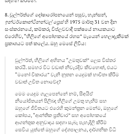
සඳහන් කරමිනි.
8. වුල්ෆර්ත්ගේ දෝෂාරෝපනයෙන් පසුව, හැන්සන්,
ඉන්ටර්කොන්ටිනන්ටල් ප්‍රෙස්
හි 1975 මාර්තු 31 වන දින
සංස්කරනයේ, කම්කරු විප්ලවවාදී පක්ෂයේ නායකයාට
එරෙහිව, “හීලිගේ අපෝහකයේ රහස” මැයෙන් හෙලාදැකීමක්
ප්‍රකාශයට පත් කලේය. ඔහු මෙසේ ලිවීය:
වුල්ෆර්ත්, හීලිගේ අභිනය “උමතුවක්” ලෙස විස්තර
කරයි. සමහර විට වඩාත් නිවැරදිව කිවහොත්, එයට
“මනෝ විකාරය” වැනි නූතන යෙදුමක් භාවිතා කිරීම
වඩාත් උචිත නොවේද?
මෙම යෙදුම ගැලපෙන්නේ නම්, සීඅයිඒ
නියෝජිතයන් පිලිබඳ හීලිගේ උමතු හැඟීම් සහ
ඔහුගේ ජීවිතයට එරෙහි කුමන්ත්‍රන මෙන්ම, ඔහුගේ
කෝපය, “ආන්තික ප්‍රතිචාර” සහ අපෝහකයේ
ආගන්තුක අනුවාදය සඳහා සැබෑ පැහැදිලි කිරීම්
සෙවිය යුත්තේ ඔහුගේ දේශපාලනය, දාර්ශනික විධි