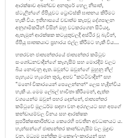
ආරක්ෂාව අඛන්ඩව අනතුරේ හෙලූ නිසාත්,
ස්ටැලින්ගේ ජීපීයූවට ට්‍රොට්ස්කි ඝාතනය කිරීමට
හැකි විය. ඉතිහාසයේ වඩාත්ම කැපවූ දේශපාලන
අනුගාමිකයින් විසින් ඔහු වටකරගෙන සිටියද,
ඇතැමුන් ආරක්ෂක කටයුතුවලදී අස්ථිර වූ බැවින්,
ජීපීයූ ඝාතකයාට ප්‍රහාරය එල්ල කිරීමට හැකි විය....
හතරවන ජාත්‍යන්තරයේ ජාත්‍යන්තර කමිටුව
සංශෝධනවාදීන්ගේ කෑගැසීම් සහ මොරදීම් වලට
බිය නොවනු ඇත. ඔවුන්ට ඔවුන්ගේ මුහුනු නිල්
පැහැයට හැරෙන තුරු, අපව “කට්ටිවාදීන්” සහ
“මනෝ විකාරයෙන් පෙලෙන්නන්” ලෙස හැඳින්විය
හැකි ය. මෙම ලේබල් භාවිතා කිරීමෙන්, ඇත්ත
වශයෙන්ම ඔවුන් පහර දෙන්නේ, ජාත්‍යන්තර
කමිටුවේ මූලධර්ම සඳහා වන අරගලයට සහ අපගේ
කන්ඩායම්වල විනය සහ ආරක්ෂක
සුපරීක්ෂාකාරිත්වය කෙරෙහි පවතින අවධානයට ය.
හැන්සන්ගේ ජාත්‍යන්තර කාන්ඩගැසීම් වල මුද්‍රාව
වන, මධ්‍යම පන්තික මංකොල්ලකාරයන් සහ