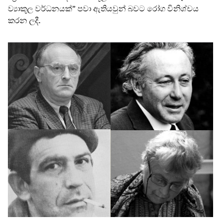
ව්‍යාකූල වර්ධනයක්” පවා ඇතියවුන් බවට රෝග විනිශ්චය
කරන ලදී.