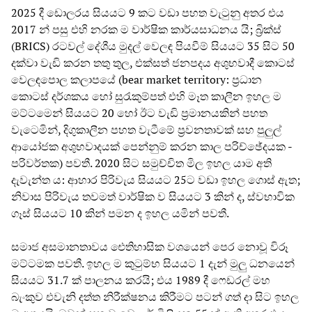
2025 දී ඩොලරය සියයට 9 කට වඩා පහත වැටුනු අතර එය
2017 න් පසු එහි නරක ම වාර්ෂික කාර්යසාධනය යි; බ්‍රික්ස්
(BRICS) රටවල් දේශීය මුදල් වෙලඳ පියවීම් සියයට 35 සිට 50
දක්වා වැඩි කරන තතු තුල, එක්සත් ජනපදය අශුභවාදී කොටස්
වෙලඳපොල කලාපයේ (bear market territory: ප්‍රධාන
කොටස් දර්ශකය හෝ සුරැකුම්පත් එහි මෑත කාලීන ඉහල ම
මට්ටමෙන් සියයට 20 හෝ ඊට වැඩි ප්‍රමානයකින් පහත
වැටෙමින්, දිගුකාලීන පහත වැටීමේ ප්‍රවනතාවක් සහ පුලුල්
ආයෝජක අශුභවාදයක් පෙන්නුම් කරන කාල පරිච්ඡේදයක -
පරිවර්තක) පවතී. 2020 සිට සමුච්චිත මිල ඉහල යාම අති
දැවැන්ත ය: ආහාර පිරිවැය සියයට 25ට වඩා ඉහල ගොස් ඇත;
නිවාස පිරිවැය තවමත් වාර්ෂික ව සියයට 3 කින් ද, ස්වභාවික
ගෑස් සියයට 10 කින් පමන ද ඉහල යමින් පවතී.
සමාජ අසමානතාවය ඓතිහාසික වශයෙන් පෙර නොවූ විරූ
මට්ටමක පවතී. ඉහල ම කුටුම්භ සියයට 1 දැන් මුලු ධනයෙන්
සියයට 31.7 ක් පාලනය කරයි; එය 1989 දී ෆෙඩරල් මහ
බැංකුව එවැනි දත්ත නිරීක්ෂනය කිරීමට පටන් ගත් දා සිට ඉහල