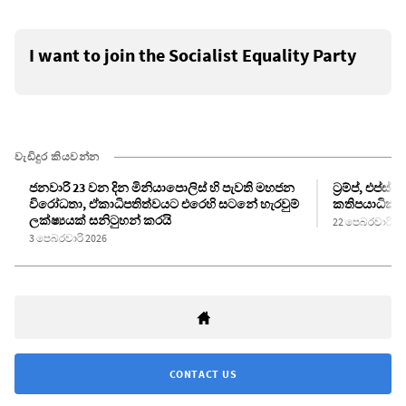
I want to join the Socialist Equality Party
වැඩිදුර කියවන්න
ජනවාරි 23 වන දින මිනියාපොලිස් හි පැවති මහජන
ට්‍රම්ප්, එප්
විරෝධතා, ඒකාධිපතිත්වයට එරෙහි සටනේ හැරවුම්
කතිපයාධිකාර
ලක්ෂ්‍යයක් සනිටුහන් කරයි
22 පෙබරවාරි 20
3 පෙබරවාරි 2026
CONTACT US