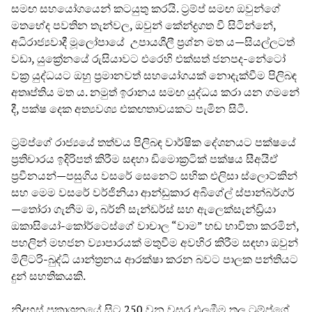
සමඟ සහයෝගයෙන් කටයුතු කරයි. ට්‍රම්ප් සමඟ ඔවුන්ගේ
මතභේද පවතින තැන්වල, ඔවුන් කේන්ද්‍රගත වී සිටින්නේ,
අධිරාජ්‍යවාදී මූලෝපායේ උපායශීලී ප්‍රශ්න මත ය—සියල්ලටත්
වඩා, යුක්‍රේනයේ රුසියාවට එරෙහි එක්සත් ජනපද-නේටෝ
වක්‍ර යුද්ධයට ඔහු ප්‍රමානවත් සහයෝගයක් නොදැක්වීම පිලිබඳ
අතෘප්තිය මත ය. නමුත් ඉරානය සමඟ යුද්ධය කරා යන ගමනේ
දී, පක්ෂ දෙක අත්‍යවශ්‍ය එකඟතාවයකට පැමින සිටී.
ට්‍රම්ප්ගේ රාජ්‍යයේ තත්වය පිලිබඳ වාර්ෂික දේශනයට පක්ෂයේ
ප්‍රතිචාරය ඉදිරිපත් කිරීම සඳහා ඩිමොක්‍රටික් පක්ෂය සීඅයිඒ
ප්‍රවීනයන්—පසුගිය වසරේ සෙනෙට් සභික එලිසා ස්ලොට්කින්
සහ මෙම වසරේ වර්ජිනියා ආන්ඩුකාර අබිගේල් ස්පාන්බර්ගර්
—තෝරා ගැනීම ම, බර්නි සැන්ඩර්ස් සහ ඇලෙක්සැන්ඩ්‍රියා
ඔකාසියෝ-කෝර්ටෙස්ගේ වාචාල “වාම” හඬ භාවිතා කරමින්,
පහලින් මහජන ව්‍යාපාරයක් මතුවීම අවහිර කිරීම සඳහා ඔවුන්
මිලිටරි-බුද්ධි යාන්ත්‍රනය ආරක්ෂා කරන බවට පාලක පන්තියට
දුන් සහතිකයකි.
නිදහස් ප්‍රකාශනයේ සිට 250 වන වසර එලඹීම තුල ට්‍රම්ප්ගේ