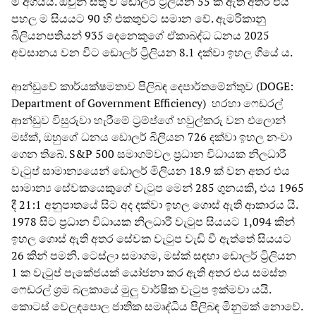
ම අගයයි. ඔවුන් සතු ව ඩොලර් ට්‍රිලියන 55 ක් ඇති අතර එය
පහල ම සියයට 90 හි එකතුවට සමාන වේ. ඇමරිකානු
බිලියනපතියන් 935 දෙනෙකුගේ ඒකාබද්ධ ධනය 2025
අවසානය වන විට ඩොලර් ට්‍රිලියන 8.1 දක්වා ඉහල ගියේ ය.
ආන්ඩුවේ කාර්යක්ෂමතාව පිලිබඳ දෙපාර්තමේන්තුව (DOGE:
Department of Government Efficiency) හරහා ෆෙඩරල්
ආන්ඩුව විසුරුවා හැරීමේ ට්‍රම්ප්ගේ හවුල්කරු වන එලොන්
මස්ක්, ඔහුගේ ධනය ඩොලර් බිලියන 726 දක්වා ඉහල නංවා
ගෙන තිබේ. S&P 500 සමාගම්වල ප්‍රධාන විධායක නිලධාරී
වැටුප් සාමාන්‍යයෙන් ඩොලර් මිලියන 18.9 ක් වන අතර එය
සාමාන්‍ය සේවකයෙකුගේ වැටුප මෙන් 285 ගුනයකි, එය 1965
දී 21:1 අනුපාතයේ සිට අද දක්වා ඉහල ගොස් ඇති ආකාරය යි.
1978 සිට ප්‍රධාන විධායක නිලධාරී වැටුප සියයට 1,094 කින්
ඉහල ගොස් ඇති අතර සේවක වැටුප වැඩි වී ඇත්තේ සියයට
26 කින් පමනි. ටෙස්ලා සමාගම, මස්ක් සඳහා ඩොලර් ට්‍රිලියන
1 ක වැටුප් පැකේජයක් යෝජනා කර ඇති අතර එය සමස්ත
ෆෙඩරල් ශ්‍රම බලකායේ මුලු වාර්ෂික වැටුප ඉක්මවා යයි.
කොටස් වෙලඳපොල ජාතික සමෘද්ධිය පිලිබඳ මිනුමක් නොවේ.