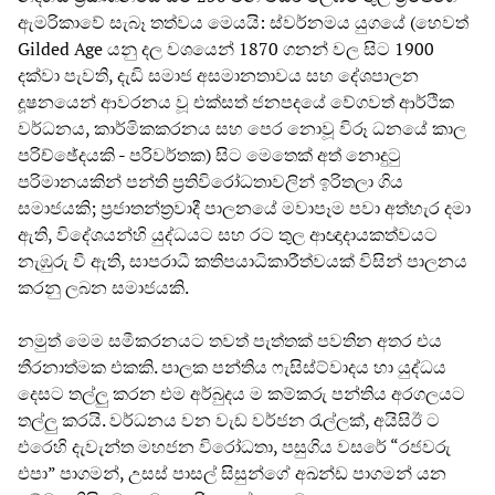
ඇමරිකාවේ සැබෑ තත්වය මෙයයි: ස්වර්නමය යුගයේ (හෙවත්
Gilded Age යනු දල වශයෙන් 1870 ගනන් වල සිට 1900
දක්වා පැවති, දැඩි සමාජ අසමානතාවය සහ දේශපාලන
දූෂනයෙන් ආවරනය වූ එක්සත් ජනපදයේ වේගවත් ආර්ථික
වර්ධනය, කාර්මිකකරනය සහ පෙර නොවූ විරූ ධනයේ කාල
පරිච්ඡේදයකි - පරිවර්තක) සිට මෙතෙක් අත් නොදුටු
පරිමානයකින් පන්ති ප්‍රතිවිරෝධතාවලින් ඉරිතලා ගිය
සමාජයකි; ප්‍රජාතන්ත්‍රවාදී පාලනයේ මවාපෑම පවා අත්හැර දමා
ඇති, විදේශයන්හි යුද්ධයට සහ රට තුල ආඥාදායකත්වයට
නැඹුරු වී ඇති, සාපරාධී කතිපයාධිකාරීත්වයක් විසින් පාලනය
කරනු ලබන සමාජයකි.
නමුත් මෙම සමීකරනයට තවත් පැත්තක් පවතින අතර එය
තීරනාත්මක එකකි. පාලක පන්තිය ෆැසිස්ට්වාදය හා යුද්ධය
දෙසට තල්ලු කරන එම අර්බුදය ම කම්කරු පන්තිය අරගලයට
තල්ලු කරයි. වර්ධනය වන වැඩ වර්ජන රැල්ලක්, අයිසිඊ ට
එරෙහි දැවැන්ත මහජන විරෝධතා, පසුගිය වසරේ “රජවරු
එපා” පාගමන්, උසස් පාසල් සිසුන්ගේ අඛන්ඩ පාගමන් යන