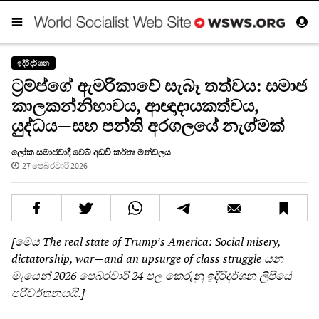
ඉදිරිදර්ශන
ට්‍රම්ප්ගේ ඇමරිකාවේ සැබෑ තත්වය: සමාජ
කාලකන්නිභාවය, ආඥාදායකත්වය,
යුද්ධය—සහ පන්ති අරගලයේ නැග්මක්
ලෝක සමාජවාදී වෙබ් අඩවි කර්තෘ මන්ඩලය
27 පෙබරවාරි 2026
[මෙය
The real state of Trump’s America: Social misery,
dictatorship, war—and an upsurge of class struggle
යන
මැයෙන් 2026 පෙබරවාරි 24 පල කෙරුනු ඉදිරිදර්ශන ලිපියේ
පරිවර්තනයයි.]