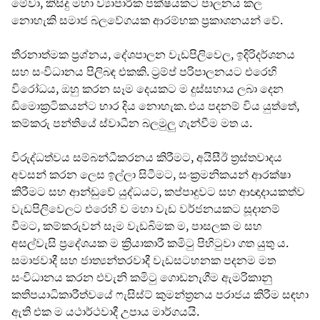
මේවා, කිසිදු මහා ව්‍යාපාරික පක්ෂයකට පාලනය කල
නොහැකි සමාජ බලවේගයක ආරම්භක ප්‍රකාශනයන් වේ.
තීරනාත්මක ප්‍රශ්නය, දේශපාලන වැඩපිලිවෙල, ඉදිරිදර්ශනය
සහ සංවිධානය පිලිබඳ එකකි. ට්‍රම්ප් පරිපාලනයට එරෙහි
විරෝධය, ඔහු කරන සෑම දෙයකට ම දුස්සහාය ලබා දෙන
ඩිමොක්‍රටිකයන්ට භාර දිය නොහැක. එය පදනම් විය යුත්තේ,
කම්කරු පන්තියේ ස්වාධීන බලමුලු ගැන්වීම මත ය.
විරුද්ධත්වය සම්බන්ධීකරනය කිරීමට, අයිසීඊ ත්‍රස්තවාදය
අවසන් කරන ලෙස ඉල්ලා සිටීමට, සංක්‍රමනිකයන් ආරක්ෂා
කිරීමට සහ ආන්ඩුවේ යුද්ධයට, කප්පාදුවට සහ ආඥාදායකත්ව
වැඩපිලිවෙලට එරෙහි ව මහා වැඩ වර්ජනයකට සූදානම්
වීමට, කම්කරුවන් සෑම වැඩබිමක ම, පාසලක ම සහ
අසල්වැසි ප්‍රදේශයක ම ක්‍රියාකාරී කමිටු පිහිටුවා ගත යුතු ය.
සමාජවාදී සහ ජාත්‍යන්තරවාදී වැඩසටහනක පදනම මත
සංවිධානය කරන එවැනි කමිටු ගොඩනැගීම ඇමරිකානු
කතිපයාධිකාරීත්වයේ ෆැසිස්ට් කුමන්ත්‍රනය පරාජය කිරීම සඳහා
ඇති එක ම යථාර්ථවාදී උපාය මාර්ගයයි.