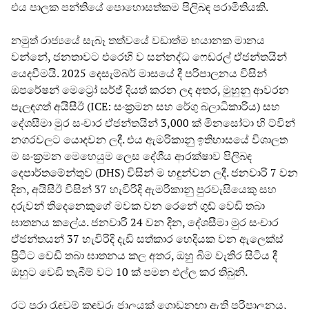
එය පාලක පන්තියේ පොහොසත්කම පිලිබඳ පරාමිතියකි.
නමුත් රාජ්‍යයේ සැබෑ තත්වයේ වඩාත්ම භයානක මානය
වන්නේ, ජනතාවට එරෙහි ව සන්නද්ධ ෆෙඩරල් ඒජන්තයින්
යෙදවීමයි. 2025 දෙසැම්බර් මාසයේ දී පරිපාලනය විසින්
ඔපරේෂන් මෙට්‍රෝ සර්ජ් දියත් කරන ලද අතර, මුහුනු ආවරන
පැලඳගත් අයිසීඊ (ICE: සංක්‍රමන සහ රේගු බලාධිකාරිය) සහ
දේශසීමා මුර සංචාර ඒජන්තයින් 3,000 ක් මිනසෝටා හි ට්වින්
නගරවලට යොදවන ලදී. එය ඇමරිකානු ඉතිහාසයේ විශාලත
ම සංක්‍රමන මෙහෙයුම ලෙස දේශීය ආරක්ෂාව පිලිබඳ
දෙපාර්තමේන්තුව (DHS) විසින් ම හඳුන්වන ලදී. ජනවාරි 7 වන
දින, අයිසීඊ විසින් 37 හැවිරිදි ඇමරිකානු පුරවැසියෙකු සහ
දරුවන් තිදෙනෙකුගේ මවක වන රෙනේ ගුඩ් වෙඩි තබා
ඝාතනය කලේය. ජනවාරි 24 වන දින, දේශසීමා මුර සංචාර
ඒජන්තයන් 37 හැවිරිදි දැඩි සත්කාර හෙදියක වන ඇලෙක්ස්
ප්‍රිටීට වෙඩි තබා ඝාතනය කල අතර, ඔහු බිම වැතිර සිටිය දී
ඔහුට වෙඩි තැබීම් වට 10 ක් පමන එල්ල කර තිබුනි.
රට පුරා රැඳවුම් කඳවුරු ජාලයක් ගොඩනඟා ඇති පරිපාලනය,