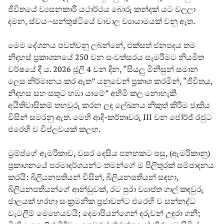
ජීවිතයේ ව්‍යසනකාරී යථාර්ථය බොරු කන්දක් යට වලලා
දමන, ස්වයං-සන්තුෂ්ටියේ වාචාල ව්‍යායාමයක් වනු ඇත.
මෙම දේශනය පවත්වනු ලබන්නේ, එක්සත් ජනපදය තම
නිදහස් ප්‍රකාශනයේ 250 වන සංවත්සරය සැමරීමට නියමිත
වර්ෂයේ දී ය. 2026 ජූලි 4 වන දින, “සියලු මිනිසුන් සමාන
ලෙස නිර්මානය කර ඇත” යනුවෙන් ප්‍රකාශ කරමින්, “ජීවිතය,
නිදහස සහ සතුට හඹා යාමේ” අහිමි කල නොහැකි
අයිතිවාසිකම් තහවුරු කරන ලද ලේඛනය නිකුත් කිරීම ජාතිය
විසින් සමරනු ඇත. මෙහි ආදි-කර්තෘවරු III වන ජෝර්ජ් රජුට
එරෙහි ව විප්ලවයක් කලහ.
ට්‍රම්ප්ගේ ඇමරිකාව, වසර දෙසිය පනහකට පසු, (ඇමරිකානු)
ප්‍රකාශනයේ පරමාදර්ශයන්ට තමන්ගේ ම පිලිතුරක් සම්පාදනය
කරයි: බිලියනපතියන් විසින්, බිලියනපතියන් සඳහා,
බිලියනපතියන්ගේ ආන්ඩුවක්, රට පුරා ව්‍යාප්ත ගාල් කඳවුරු
ජාලයක් හරහා සංක්‍රමනික ප්‍රජාවන්ට එරෙහි ව සන්නද්ධ
වැටලීම් මෙහෙයවයි; දෙමාපියන්ගෙන් දරුවන් උදුරා ගනී;