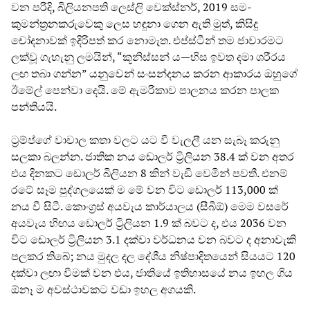
වන පරිදි, බිලියනපති ලෙස්ලි වෙක්ස්නර්, 2019 සම-
කුමන්ත්‍රනකරුවෙකු ලෙස හඳුනා ගෙන ඇති මුත්, කිසිදු
චෝදනාවක් ඉදිරිපත් කර නොමැත. එප්ස්ටීන් තම ජාවාරමට
ලක්වූ ගැහැනු ලමයින්, “කූනිස්සන් ය—හිස ඉවත දමා ශරීරය
ලඟ තබා ගන්න” යනුවෙන් සංසන්දනය කරන ආකාරය ඔහුගේ
ඊමේල් පෙන්වා දෙයි. මේ ඇමරිකාව පාලනය කරන පාලක
පන්තියයි.
ට්‍රම්ප්ගේ වාචාල කතා වලට යට වී වැලලී යන සැබෑ කරුනු
සලකා බලන්න. ජාතික නය ඩොලර් ට්‍රිලියන 38.4 ක් වන අතර
එය දිනකට ඩොලර් බිලියන 8 කින් වැඩි වෙමින් පවතී. එනම්
රටේ සෑම පුද්ගලයෙක් ම මේ වන විට ඩොලර් 113,000 ක්
නය වී සිටී. කොංග්‍රස් අයවැය කාර්යාලය (සීබීඕ) මෙම වසරේ
අයවැය හිඟය ඩොලර් ට්‍රිලියන 1.9 ක් බවට ද, එය 2036 වන
විට ඩොලර් ට්‍රිලියන 3.1 දක්වා වර්ධනය වන බවට ද අනාවැකි
පලකර තිබේ; නය මුදල දල දේශීය නිෂ්පාදිතයෙන් සියයට 120
දක්වා ලඟා වීමක් වන එය, ජාතියේ ඉතිහාසයේ නය ඉහල ගිය
ඕනෑ ම අවස්ථාවකට වඩා ඉහල අගයකි.