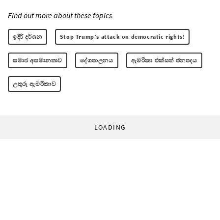
Find out more about these topics:
ඉදිරි දර්ශන
Stop Trump’s attack on democratic rights!
සමාජ අසමානතාව
දේශපාලනය
ඇමරිකා එක්සත් ජනපදය
උතුරු ඇමරිකාව
LOADING