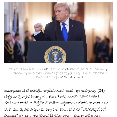
ජනාධිපති ඩොනල්ඩ් ට්‍රම්ප්, 2026 පෙබරවාරි 23 වන සඳුදා වොෂින්ටනයේ ධවල
මන්දිරයේ නැගෙනහිර කාමරයේ “දේවදූත පවුල් දිනය” ප්‍රකාශයට පත් කිරීමේ
උත්සවයක් අතරතුර
[AP Photo/Evan Vucci]
කොංග්‍රසයේ ඒකාබද්ධ සැසිවාරයට පෙර, අඟහරුවාදා (24)
රාත්‍රියේ දී, ඇමරිකානු ජනාධිපති ඩොනල්ඩ් ට්‍රම්ප් විසින්
රාජ්‍යයේ තත්වය පිලිබඳ වාර්ෂික දේශනය පවත්වනු ඇත. එය
නම් කර ඇත්තේ අවංක ලෙස ම නම්, කතාව “ධනවතුන්ගේ
රාජ්‍යය” ලෙස හැඳින්වීමට සිදුවනු ඇත—එය ඇමරිකානු