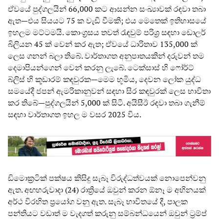
ඒවයේ පුද්ගලයින් 66,000 කට ආසන්න සංඛ්‍යාවක් රඳවා තබා
ඇත—එය සියයට 75 ක වැඩි වීමකි; එය මෙතෙක් ඉතිහාසයේ
ඉහලම මට්ටමයි. කොංග්‍රසය තවත් රැඳවුම් පරිශ්‍ර සඳහා ඩොලර්
බිලියන 45 ක් වෙන් කර ඇත; ඒවයේ ධාරිතාව 135,000 ක්
ලෙස ගනන් බලා තිබේ. වාර්තාගත අනුපාතයකින් දරුවන් තම
දෙමාපියන්ගෙන් වෙන් කරනු ලැබේ. ටෙක්සාස් හි ෆෝර්ට්
බ්ලිස් හි කූඩාරම් කඳවුරක—මෙම භූමිය, දෙවන ලෝක යුද්ධ
සමයේදී ජපන් ඇමරිකානුවන් සඳහා සිර කඳවුරක් ලෙස භාවිතා
කර තිබේ—පුද්ගලයින් 5,000 ක් සිටී. අයිසීඊ රඳවා තබා ගැනීම්
සඳහා වාර්තාගත ඉහල ම වසර 2025 විය.
ඩිමොක්‍රටික් පක්ෂය කිසිදු සැබෑ විරුද්ධත්වයක් නොපෙන්වනු
ඇත. අඟහරුවාදා (24) රාත්‍රියේ ඔවුන් කරන ඕනෑ ම අභිනයක්
අර්ථ විරහිත ප්‍රයෝග වනු ඇත. සැබෑ භාවිතයේ දී, පාලක
පන්තියට වඩාත් ම වැදගත් කරුනු සම්බන්ධයෙන් ඔවුන් ට්‍රම්ප්