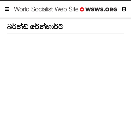
බර්න්ඩ් රේන්හාර්ට්