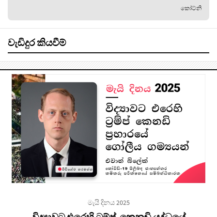
කෝට්නි
වැඩිදුර කියවීම්
මැයි දිනය 2025
විද්‍යාවට එරෙහි ට්‍රම්ප්-කෙනඩි යුද්ධයේ