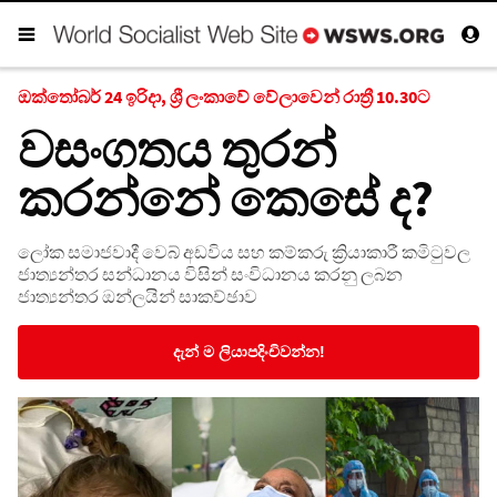
ඔක්තෝබර් 24 ඉරිදා, ශ්‍රී ලංකාවේ වේලාවෙන් රාත්‍රී 10.30ට
වසංගතය තුරන්
කරන්නේ කෙසේ ද?
ලෝක සමාජවාදී වෙබ් අඩවිය සහ කම්කරු ක්‍රියාකාරී කමිටුවල
ජාත්‍යන්තර සන්ධානය විසින් සංවිධානය කරනු ලබන
ජාත්‍යන්තර ඔන්ලයින් සාකච්ඡාව
දැන් ම ලියාපදිංචිවන්න!