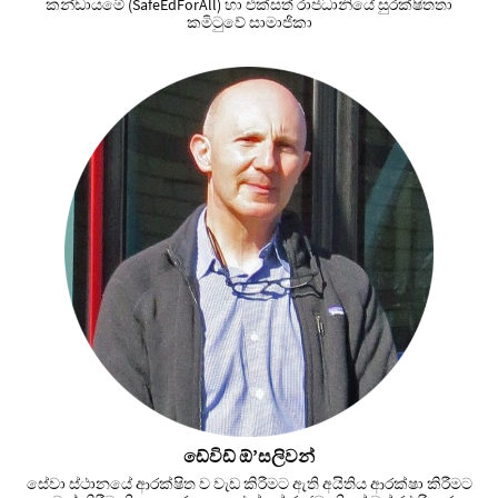
කන්ඩායමේ (SafeEdForAll) හා එක්සත් රාජධානියේ සුරක්ෂිතතා
කමිටුවේ සාමාජිකා
ඩේවිඩ් ඕ’සලිවන්
සේවා ස්ථානයේ ආරක්ෂිත ව වැඩ කිරීමට ඇති අයිතිය ආරක්ෂා කිරීමට