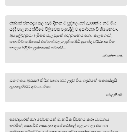
එක්සත් ජනපදය තුල සෑම දිනක ම පුද්ගලයන් 2,000ක් දැනට මිය
යද්දී පාලනය කිරීමේ පිලිවෙත පැහැදිලි ව අසාර්ථක වී තිබෙනවා.
අප මුලිනුපුටා දැමීමේ සැලසුමක් අනුගමනය නො කලහොත්,
කොවිඩ් රෝගයේ එන්නත්වලට ප්‍රතිරෝධී ප්‍රභේද වර්ධනය වීම
කාලය පිලිබඳ ප්‍රශ්නයක් පමනයි...
ඩොන්නා කේ
වසංගතය අවසන් කිරීම සඳහා මට උදව් විය හැක්කේ කෙසේදැයි
දැනගැනීමට අවශ්‍ය නිසා
මෙලනී එම්
වෛද්‍යාරක්ෂන සේවකයන් මානසික පීඩනය කරා ධාවනය
කරමින්, කොවිඩ් ආසාදන අපේ රෝහල් තුලට ගලා එන හා
සාමාන්‍ය පූර්වෝපායන් නො තකා හරින ප්‍රාන්තයක හා නගරයක