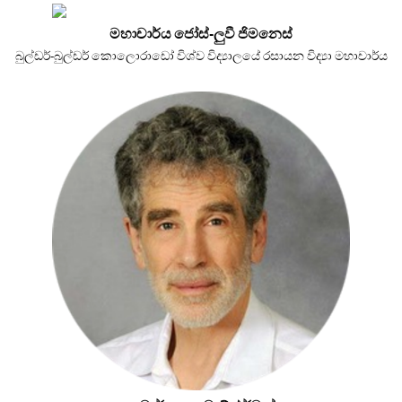
මහාචාර්ය ජෝස්-ලුවී ජිමනෙස්
බුල්ඩර්-බුල්ඩර් කොලොරාඩෝ විශ්ව විද්‍යාලයේ රසායන විද්‍යා මහාචාර්ය