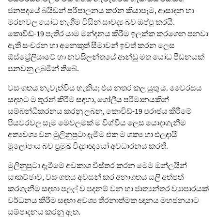
ජනපදයේ බයිඩන් පරිපාලනය කරන කියාපෑම, ආසාදන හා
මරනවල යෝධ නැගීම විසින් සාවද්‍ය බව ඔප්පු කරයි.
කොවිඩ්-19 පැතිර යාම මන්දනය කිරීම ඉලක්ක කරගෙන පනවා
ඇති සංචරන හා අනෙකුත් සීමාවන් ඉවත් කරන ලෙස
ඕස්ට්‍රේලියාවේ හා නවසීලන්තයේ ආන්ඩු මත යෝධ පීඩනයක්
පනවනු ලබමින් තිබේ.
වසංගතය නැවැත්විය හැකිය; එය නතර කල යුතු ය. වෛරසය
සදහට ම තුරන් කිරීම සඳහා, ගෝලීය පරිමානයකින්
සම්බන්ධීකරනය කරනු ලබන, කොවිඩ්-19 පරාජය කිරීමේ
පියවරවල සෑම මෙවලමක් ම විශ්වීය ලෙස යොදාගැනීම
අත්‍යවශ්‍ය වන මුලිනුපුටා දැමීම එක ම ශක්‍ය හා ඵලදායී
මූලෝපාය බව ප්‍රමුඛ විද්‍යාඥයෝ අවධාරනය කරති.
මුලිනුපුටා දැමීමේ අවකාශ විස්තර කරන මෙම ඔන්ලයින්
සාකච්ඡාව, වසංගතය අවසන් කර අනාගතය යලි අත්පත්
කරගැනීම සඳහා පලල් ව පදනම් වන හා ජාත්‍යන්තර ව්‍යාපාරයක්
වර්ධනය කිරීම සඳහා අවශ්‍ය තීරනාත්මක ඥානය මහජනයාට
සම්පාදනය කරනු ඇත.