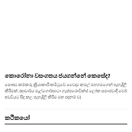
කොරෝනා වසංගතය ජයගන්නේ කෙසේද?
සෞඛ්‍ය කම්කරු ක්‍රියාකාරී කමිටුවේ වෛද්‍ය කමල් මහගමගෙන් පැහැදිලි
කිරීමක්. (ආචාර්ය මැල්ගොර්සාටා ගැස්පරොවික්ස් ලෝක සමාජවාදී වෙබ්
අඩවියට සිදු කල පැහැදිලි කිරීම මත පදනම් ව)
කථිකයෝ