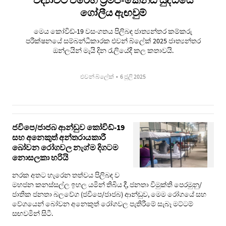
ගෝලීය ඇඟවුම්
මෙය කෝවිඩ්-19 වසංගතය පිලිබඳ ජාත්‍යන්තර කම්කරු
පරීක්ෂනයේ සම්බන්ධීකාරක එවන් බ්ලේක් 2025 ජාත්‍යන්තර
ඔන්ලයින් මැයි දින රැලියේදී කල කතාවයි.
එවන් බ්ලේක්
•
6 ජූලි 2025
ජවිපෙ/ජාජබ ආන්ඩුව කෝවිඩ්-19
සහ අනෙකුත් අන්තරායකාරී
බෝවන රෝගවල නැග්ම දිගටම
නොසලකා හරියි
නරක අතට හැරෙන තත්වය පිලිබඳ ව
මහජන කනස්සල්ල ඉහල යමින් තිබිය දී, ජනතා විමුක්ති පෙරමුනු/
ජාතික ජනතා බලවේග (ජවිපෙ/ජාජබ) ආන්ඩුව, මෙම රෝගයේ සහ
වේගයෙන් බෝවන අනෙකුත් රෝගවල පැතිරීමේ සැබෑ මට්ටම්
සඟවමින් සිටී.