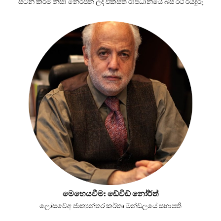
සටන් කිරීම නිසා නෙරපන ලද එක්සත් රාජධානියේ බස් රථ රියදුරු
මෙහෙයවීම: ඩේවිඩ් නෝර්ත්
ලෝසවෙඅ ජාත්‍යන්තර කර්තෘ මන්ඩලයේ සභාපති