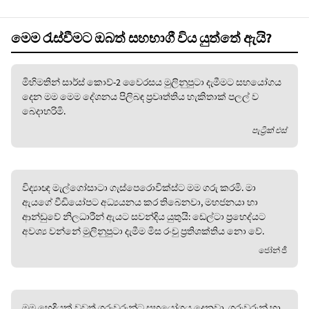
මෙම රැස්වීමට ඔබත් සහභාගී විය යුත්තේ ඇයි?
මිහිමතින් සාර්ස් කොව්-2 වෛරසය මුලිනුපුටා දැමීමට සහයෝගය
දෙන මම මෙම දේශනය පිලිබඳ ප්‍රවෘත්තිය හැකිතාක් පලල් ව
බෙදාහරිමි.
පැට්‍රික් එස්
විද්‍යාඥ මැල්ගෝසාටා ගැස්පෙරොවික්ස්ට මම ගරු කරමි. මා
ඇයගේ වීඩියෝපට අධ්‍යයනය කර තිබෙනවා, මහජනයා හා
ආන්ඩුවේ නිලධාරීන් ඇයට සවන්දිය යුතුයි: ඩෙල්ටා ප්‍රභෙද්යට
අවශ්‍ය වන්නේ මුලිනුපුටා දැමීම මිස රංචු ප්‍රතිශක්තිය නො වේ.
ජෝන් ජී
මම හෙදියක් වුවත් ගුරුවරුන්ට සහයෝගය දෙනවා, ගුරුවරුන් හා