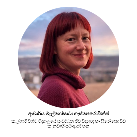
ආචාර්ය මැල්ගෝසාටා ගැස්පෙරොවික්ස්
කැල්ගාරි විශ්ව විද්‍යාලයේ සංවර්ධන ජීව විද්‍යාඥ හා සීරෝකොවිඩ්
කැනඩාහි සම-ආරම්භක