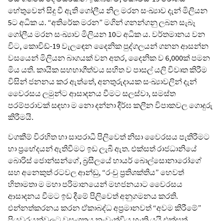
හේතුවෙන් සිදු වී ඇති ගෝලීය නිල මරන සංඛ්‍යාව දැන් මිලියන
5ට අධික ය. “අතිරේක මරන” මගින් ගනන්ගනු ලබන සැබෑ
ගෝලීය මරන සංඛ්‍යාව මිලියන 10ට අධික ය. වර්තමානය වන
විට, කොවිඩ්-19 වැලඳෙන දෛනික පුද්ගලයන් ගනන ආසන්න
වසයෙන් මිලියන බාගයක් වන අතර, දෛනික ව 6,000ක් පමන
මිය යති. කායික සහභාගීත්වය සහිත ව පාසල් යලි විවෘත කිරීම
විසින් ජනනය කර ඇත්තේ, අනතුරුදායක සංඛ්‍යාවලින් දැන්
වෛරසය ලමුන්ට ආසාදනය වීමට සලස්වා, සමස්ත
පරම්පරාවක් සඳහා ම නො දන්නා දීර්ඝ කලීන විපාකවල ගොදුරු
කිරීමයි.
වගකීම් විරහිත හා සාපරාධී පිලිවෙත් නිසා වෛරසය පැතිරීමට
හා ප්‍රභේදයන් ඇතිවීමට ඉඩ ලැබී ඇත. එක්සත් රාජධානියේ
බොරිස් ජොන්සන්ගේ, බ්‍රසීලයේ හායර් බොල්සොනාරෝගේ
සහ අනෙකුත් රටවල ආන්ඩු, “රංචු ප්‍රතිශක්තිය” හෙවත්
හිතාමතා ම මහා පරිමානයෙන් මහජනයාට වෛරසය
ආසාදනය වීමට ඉඩ දීමේ පිලිවෙත් අනුගමනය කරති.
එන්නත්කරනය කරන ඒකාබද්ධ අප්‍රමානවත් “අවම කිරීමේ”
පියවරයන්වලට වසංගතය නැවැත්විය හැකි යයි එක්සත්