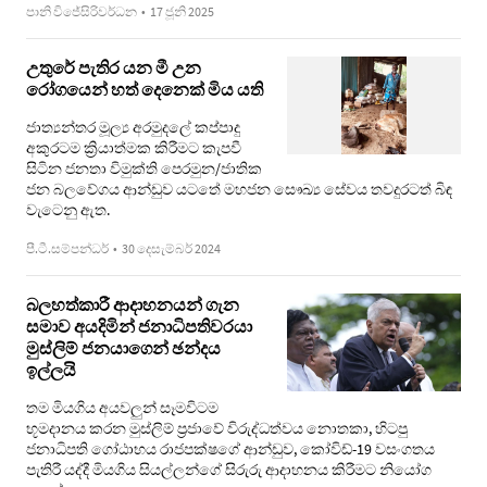
පානි විජේසිරිවර්ධන
•
17 ජූනි 2025
උතුරේ පැතිර යන මී උන
රෝගයෙන් හත් දෙනෙක් මිය යති
ජාත්‍යන්තර මූල්‍ය අරමුදලේ කප්පාදු
අකුරටම ක්‍රියාත්මක කිරීමට කැපවී
සිටින ජනතා විමුක්ති පෙරමුන/ජාතික
ජන බලවේගය ආන්ඩුව යටතේ මහජන සෞඛ්‍ය සේවය තවදුරටත් බිඳ
වැටෙනු ඇත.
පී.ටී.සම්පන්ධර්
•
30 දෙසැම්බර් 2024
බලහත්කාරී ආදාහනයන් ගැන
සමාව අයදිමින් ජනාධිපතිවරයා
මුස්ලිම් ජනයාගෙන් ඡන්දය
ඉල්ලයි
තම මියගිය අයවලුන් සෑමවිටම
භූමදානය කරන මුස්ලිම් ප්‍රජාවේ විරුද්ධත්වය නොතකා, හිටපු
ජනාධිපති ගෝඨාභය රාජපක්ෂගේ ආන්ඩුව, කෝවිඩ්-19 වසංගතය
පැතිරී යද්දී මියගිය සියල්ලන්ගේ සිරුරු ආදාහනය කිරීමට නියෝග