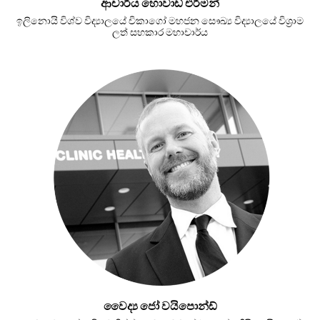
ආචාර්ය හොවාඩ් එර්මන්
ඉලිනොයි විශ්ව විද්‍යාලයේ චිකාගෝ මහජන සෞඛ්‍ය විද්‍යාලයේ විශ්‍රාම
ලත් සහකාර මහාචාර්ය
වෛද්‍ය ජෝ වයිපොන්ඩ්