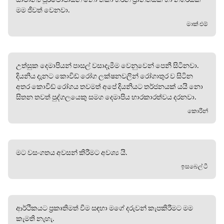
මම ජීවත් වෙනවා.
මාක් එම්
උත්සුක දෙමාපියන් පාසල් වසාදැමීම වෙනුවෙන් පෙනී සිටිනවා.
දියනිය දැනට කොවිඩ් රෝග ලක්ෂනවලින් රෝගාතුර ව සිටින
අතර කොවිඩ් රෝගය තවමත් අපේ දියනියට තර්ජනයක් යයි නො
සිතන තවත් පුද්ගලයෙකු සමග දෙමාපිය භාරකාරත්වය දරනවා.
කොරීන්
මට වසංගතය අවසන් කිරීමට අවශ්‍ය යි.
ඉසබෙල් ටී
ආර්ථිකයට ප්‍රකෘතිමත් වීම සඳහා මගේ දරුවන් කැපකිරීමට මම
කැමති නැහැ.