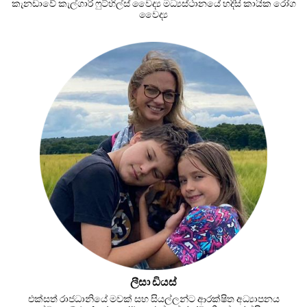
කැනඩාවේ කැල්ගාරි ෆුට්හිල්ස් වෛද්‍ය මධ්‍යස්ථානයේ හදිසි කායික රෝග
වෛද්‍ය
ලීසා ඩියස්
එක්සත් රාජධානියේ මවක් සහ සියල්ලන්ට ආරක්ෂිත අධ්‍යාපනය