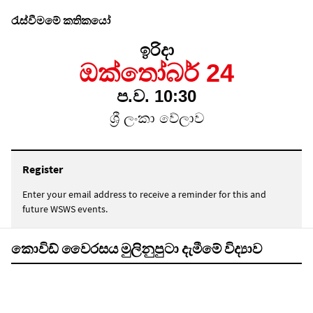
රැස්වීමමේ කතිකයෝ
ඉරිදා
ඔක්තෝබර් 24
ප.ව. 10:30
ශ්‍රී ලංකා වේලාව
Register
Enter your email address to receive a reminder for this and
future WSWS events.
කොවිඩ් වෛරසය මුලිනුපුටා දැමීමේ විද්‍යාව