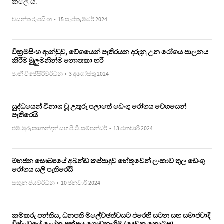
කලේ ය.
වසන්ත රූපසිංහ
•
15 සැප්තැම්බර් 2024
වික්‍රමසිංහ ආන්ඩුව, වේගයෙන් පැතිරයන දරුනු උන රෝගය පාලනය
කිරීම මුලුමනින්ම නොතකා හරී
පානි විජේසිරිවර්ධන
•
3 අගෝස්තු 2024
යුද්ධයෙන් විනාශ වූ උතුරු පලාතේ ඩෙංගු රෝගය වේගයෙන්
පැතිරෙයි
එම්.මුරුකානන්දන් සහ පී.ටී.සම්පන්ධර්
•
13 ජනවාරි 2024
මහජන සෞඛ්‍යයේ අඛන්ඩ කප්පාදුව හේතුවෙන් ලංකාව තුල ඩෙංගු
රෝගය යලි පැතිරෙයි
සකුන ජයවර්ධන
•
10 ජනවාරි 2024
කම්කරු පන්තිය, ධනපති ම්ලේච්ඡත්වයට එරෙහි සටන සහ සමාජවාදී