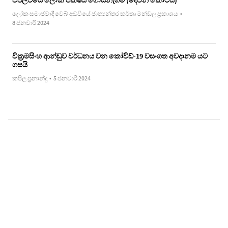
විප්ලවයේ ලෝක පක්ෂය ගොඩනැගීම (දෙවන කොටස)
ලෝක සමාජවාදී වෙබ් අඩවියේ ජාත්‍යන්තර කර්තෘ මන්ඩල ප්‍රකාශය
•
8 ජනවාරි 2024
වික්‍රමසිංහ ආන්ඩුව වර්ධනය වන කෝවිඩ්-19 වසංගත අවදානම යට
ගසයි
කපිල ප්‍රනාන්දු
•
5 ජනවාරි 2024