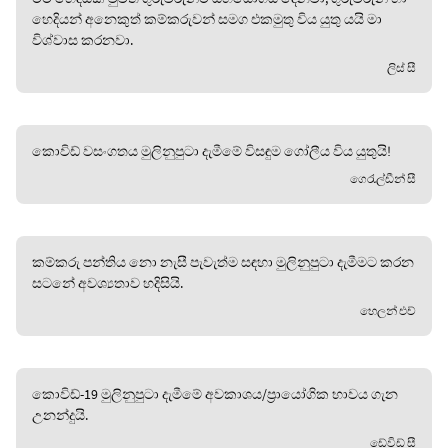
හෙදියන් අනෙකුත් කම්කරුවන් සමග එකමුතු විය යුතු යයි මා
විශ්වාස කරනවා.
ලිස් සී
කොවිඩ් වසංගතය මුලිනුපුටා දැමීමේ විසඳුම ගෝලීය විය යුතුයි!
ගෙරැල්ඩීන් සී
කම්කරු පන්තිය නො නැසී පැවැත්ම සඳහා මුලිනුපුටා දැමීමට කරන
සටනේ අවශ්‍යතාව හදිසියි.
හෙලන් එච්
කොවිඩ්-19 මුලිනුපුටා දැමීමේ අවකාශය/ප්‍රායෝගික භාවය ගැන
උනන්දුයි.
ඩේවිඩ් සී