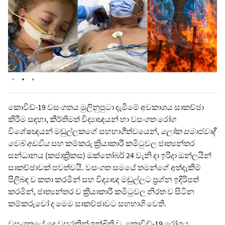
කොවිඩ්-19 වසංගතය මුලිනුපුටා දැමීමේ අවකාශය සාකච්ඡා
කිරීම සඳහා, කීර්තිමත් විද්‍යාඥයන් හා වසංගත රෝග
විශේෂඥයන් මඬුල්ලකගේ සහභාගීත්වයෙන්,
ලෝක සමාජවාදී
වෙබ් අඩවිය
සහ කම්කරු ක්‍රියාකාරී කමිටුවල ජාත්‍යන්තර
සන්ධානය (කජාක්‍රිකස) ඔක්තෝබර් 24 වැනි දා ඉරිදා ඔන්ලයින්
සාකච්ඡාවක් පවත්වයි. වසංගත සමයේ තමන්ගේ අත්දැකීම්
පිලිබඳ ව කතා කරමින් සහ විද්‍යාඥ මඬුල්ලට ප්‍රශ්න ඉදිරිපත්
කරමින්, ජාත්‍යන්තර ව ක්‍රියාකාරී කමිටුවල නිරත ව සිටින
කම්කරුවෝ ද මෙම සාකච්ඡාවට සහභාගි වෙති.
වසංගතයේ දෙ වසරකින් ඉක්බිති ව, කොවිඩ්-19 රෝගය