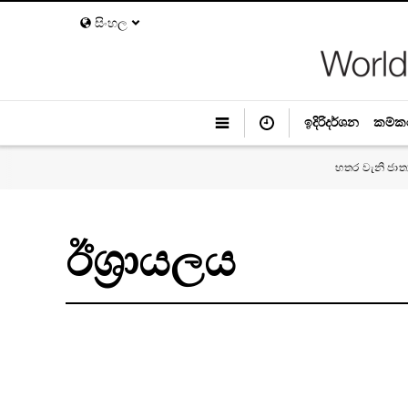
සිංහල
ඉදිරිදර්ශන
කම්ක
හතර වැනි ජාත
ඊශ්‍රායලය