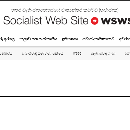
හතර වැනි ජාත්‍යන්තරයේ ජාත්‍යන්තර කමිටුව
(
හජාජාක
)
රු අරගල
කලාව සහ සංස්කෘතිය
ඉතිහාසය
සමාජ අසමානතාව
අධිරා
්‍යන්තරය
සමාජවාදී සමානතා පක්ෂය
IYSSE
ලෝසවෙඅ ගැන
අප