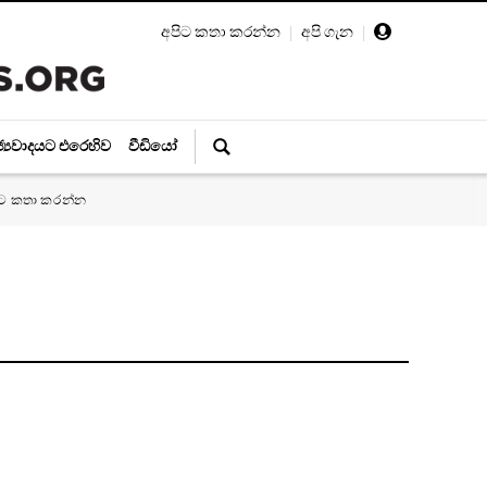
අපිට කතා කරන්න
|
අපි ගැන
|
ජ්‍යවාදයට එරෙහිව
වීඩියෝ
ිට කතා කරන්න