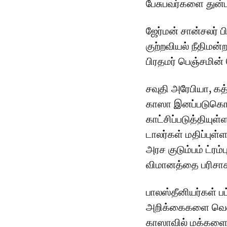
பேசுபவர்களை துன்பு
ஜேர்மன் சான்சலர் 
குற்றவியல் நீதிமன
பிரதமர் பெஞ்சமின
சவுதி அரேபியா, கத்
காஸா இனப்படுகொல
காட்சிப்படுத்தியு
டாலர்கள் மதிப்புள
அரச குடும்பம் ட்ரம
விமானத்தை பரிசாக
பாலஸ்தீனியர்கள் பட
அறிக்கைகளை வெளிய
காஸாவில் மக்களை 