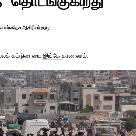
்" தொடங்குகிறது
சர்வதேச ஆசிரியர் குழு
மூலக் கட்டுரையை
இங்கே
காணலாம்.