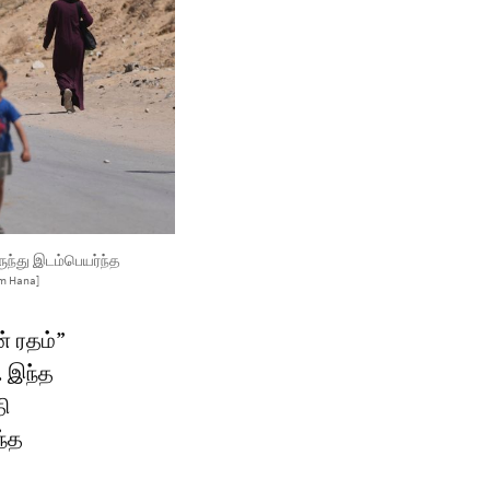
ுந்து இடம்பெயர்ந்த
em Hana]
் ரதம்”
 இந்த
தி
ந்த