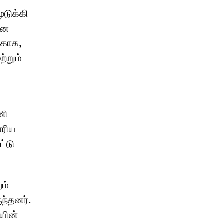
ுடுக்கி
ான
்காக,
்றும்
னி
ாரிய
ட்டு
ம்
ந்தனர்.
யின்