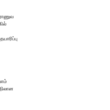
இராணுவ
ில்
யாரிப்பு
ளம்
்திலான