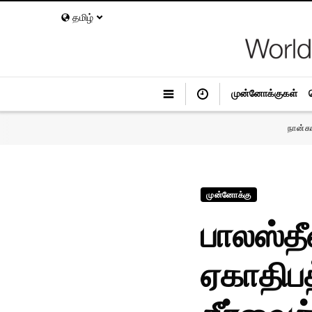
தமிழ்
முன்னோக்குகள்
நான்க
முன்னோக்கு
பாலஸ்தீ
ஏகாதிபத