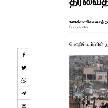
தீர்வைத
உலக சோசலிச வலைத் தள 
21 May 2025
மொழிபெயர்ப்பின் 