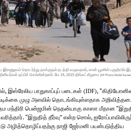
 இராணுவம் தொடர்ந்து தாக்குதல் நடத்தி வருவதால், கான் யூனிஸ் பகுதியில் இர
தீனியர்கள் தப்பிச் செல்கின்றனர். மே 19, 2025 திங்கட்கிழமை
[AP Photo/Abdel Kare
ல், இஸ்ரேலிய பாதுகாப்புப் படைகள் (IDF), “கிதியோனின
டிக்கை முழு அளவில் தொடங்கியுள்ளதாக அறிவித்தன.
ம மந்திரி பென்ஜமின் நெதன்யாகு காஸா மீதான “இறு
ிவரித்தார். “இறுதித் தீர்வு” என்ற சொல், ஐரோப்பாவிலிரு
்டு அழித்தொழிப்பதற்கு நாஜி ஜேர்மனி பயன்படுத்திய