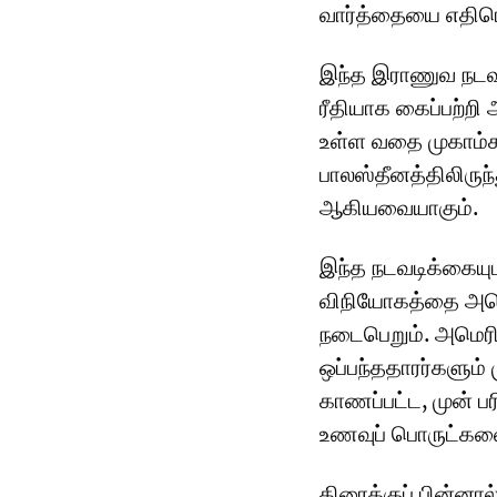
வார்த்தையை எதிரொ
இந்த இராணுவ நடவ
ரீதியாக கைப்பற்றி 
உள்ள வதை முகாம்க
பாலஸ்தீனத்திலிரு
ஆகியவையாகும்.
இந்த நடவடிக்கையுட
விநியோகத்தை அமெர
நடைபெறும். அமெர
ஒப்பந்ததாரர்களும
காணப்பட்ட, முன் ப
உணவுப் பொருட்களை
திரைக்குப் பின்னால