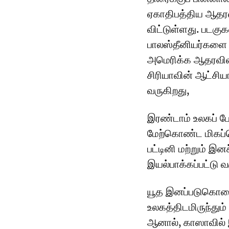
ஏகாதிபத்திய ஆதரவி
விட்டுள்ளது. படகு
பாலஸ்தீனியர்களை
அமெரிக்க ஆதரவிலா
சிரியாவின் ஆட்சி
வருகிறது,
இரண்டாம் உலகப் போ
மேற்கொண்ட மிகப்பெ
பட்டினி மற்றும் இனச
இயல்பாக்கப்பட்டு 
யூத இனப்படுகொலைய
உலகத்திடமிருந்து
ஆனால், காஸாவில்