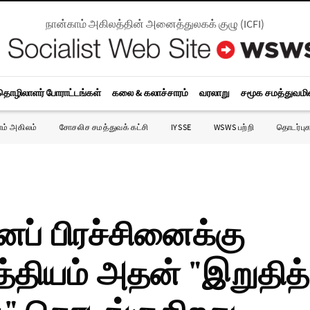
நான்காம் அகிலத்தின் அனைத்துலகக் குழு
(
ICFI
)
தொழிலாளர் போராட்டங்கள்
கலை & கலாச்சாரம்
வரலாறு
சமூக சமத்துவம
ாம் அகிலம்
சோசலிச சமத்துவக் கட்சி
IYSSE
WSWS பற்றி
தொடர்புக
னப் பிரச்சினைக்கு
்தியம் அதன் "இறுதித்