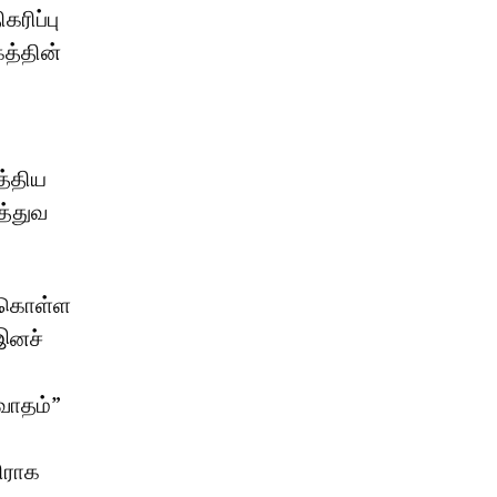
கரிப்பு
த்தின்
த்திய
த்துவ
் கொள்ள
 இனச்
வாதம்”
ிராக