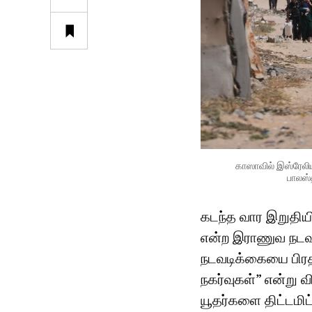
காஸாவில் இஸ்ரேலிய
பாலஸ்
கடந்த வார இறுதியி
என்ற இராணுவ நடவ
நடவடிக்கையை பிரத
நகர்வுகள்” என்று வ
யூதர்களை திட்டமிட