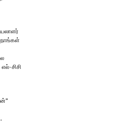
ெயலாளர்
நாங்கள்
லை
எல்-சிசி
ன்”
.