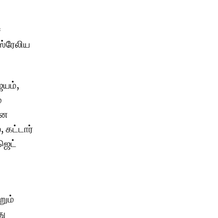
ச
ஸ்ரேலிய
ஜயம்,
்
ான
 கட்டார்
ஜெட்
ும்
து