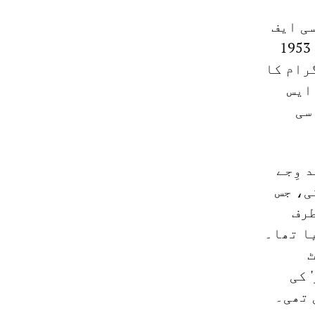
ی ایف
آئی کی سیاسی رہنمائی میں آرتھوڈوکس ٹراٹسکیوں کی تنظیم جو 1953
رام کا
ایس
سی
 وِجے
ی، جس
طرف
ر کیا تھا۔
ٹ
 کی
 تھی۔