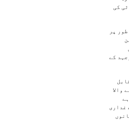
ٹی کی
طور پر
ن
جہد کے
قابل
 والا
ہے
 غداری
انوں