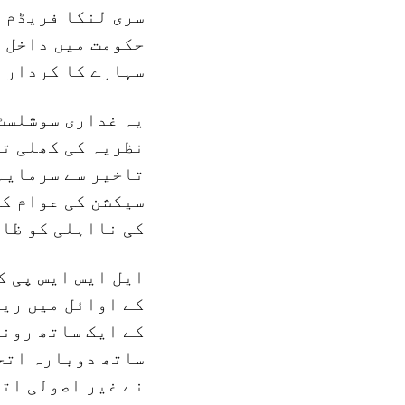
سری لنکا فریڈم پ
حکومت میں داخل 
سہارے کا کردار 
یہ غداری سوشلسٹ 
نظریہ کی کھلی تر
تاخیر سے سرمایہ
سیکشن کی عوام ک
کی نااہلی کو ظا
کے اوائل میں ری
ساتھ دوبارہ اتحا