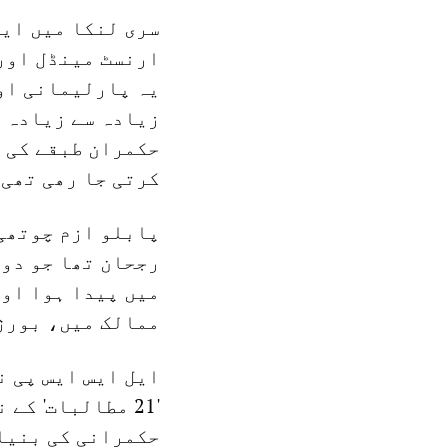
سری لنکا میں ایل
ارنسٹ مینڈل اور
یہ پارلیمانی او
زیادہ سے زیادہ ک
حکمران طبقے کی س
کرتی جا رھی تھی
پابلو ازم چوتھی
رجحان تھا جو دوس
میں پیدا ہوا او
ممالک میں، بورژ
'21 مطالبات' ک
حکمرانی کی بنیاد