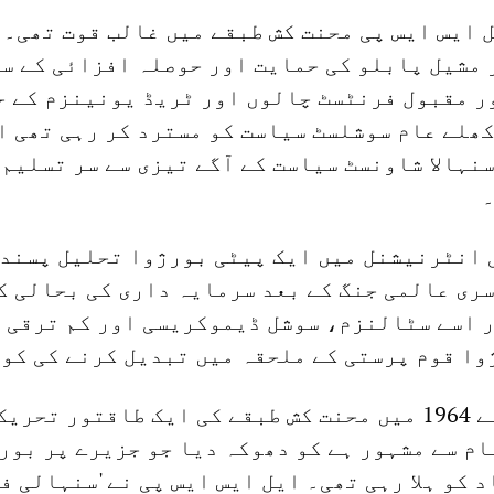
 ایس ایس پی محنت کش طبقے میں غالب قوت تھی۔ 
 مشیل پابلو کی حمایت اور حوصلہ افزائی کے س
ر مقبول فرنٹسٹ چالوں اور ٹریڈ یونینزم کے ح
ھلے عام سوشلسٹ سیاست کو مسترد کر رہی تھی ا
نہالا شاونسٹ سیاست کے آگے تیزی سے سر تسلیم 
۔
 انٹرنیشنل میں ایک پیٹی بورژوا تحلیل پسندی
ری عالمی جنگ کے بعد سرمایہ داری کی بحالی کے
ر اسے سٹالنزم، سوشل ڈیموکریسی اور کم ترقی 
وا قوم پرستی کے ملحقہ میں تبدیل کرنے کی کو
ایل ایس ایس پی نے 1964 میں محنت کش طبقے کی ایک طاقتور تح
ے نام سے مشہور ہے کو دھوکہ دیا جو جزیرے پر بور
 کو ہلا رہی تھی۔ ایل ایس ایس پی نے 'سنہالی فر