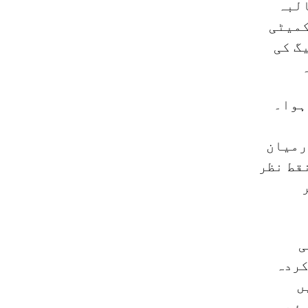
البہ
کمیٹی
 میں ورکرز لیگ کی
ہوا۔
صہ تھا جس نے 1964 اور 1968 کے درمیان
قط نظر
ی
کردہ
جب آر سی ایل کی 1968 میں
وئے