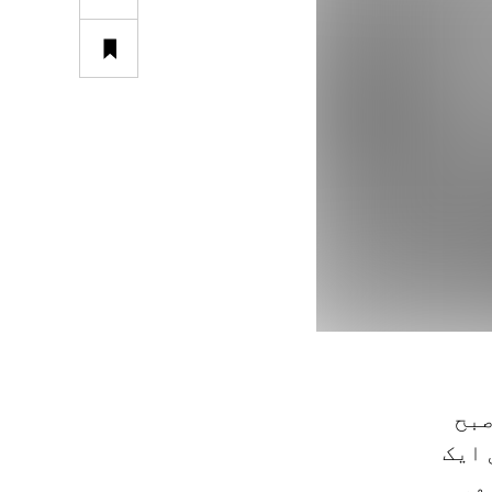
 صبح
 ایک
۔ وہ