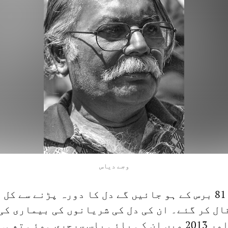
وجے دیاس
وجے جو اگلے ماہ 81 برس کے ہو جائیں گے دل کا دورہ پڑنے سے کل
ل کر گئے۔ ان کی دل کی شریانوں کی بیماری کی
طویل تاریخ تھی اور 2013 میں ان کی بائی پاس سرجری ہوئی تھی