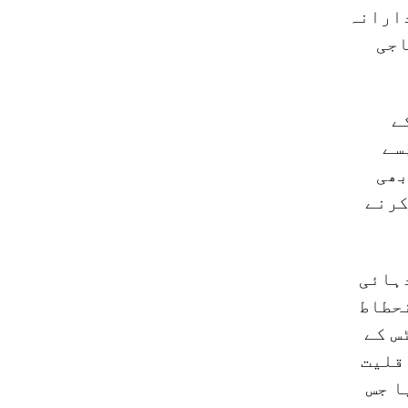
دارانہ
اجی
ے
سے
بھی
کرنے
19 کی دہائی کے وسط اور 1960 کی دہائی
حطاط
بلویٹس کے
قلیت
 جاری کیا جس