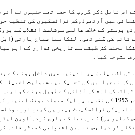
 اس قابل ذکر گروپ کا حصہ تھے جنہوں نے آئی س
ع پرستی کے خلاف عالمی سوشلسٹ انقلاب کے پروگ
 قائم کی گئی تھی۔ لنکا سما سماج پارٹی (ایل 
نکا محنت کش طبقے سے تاریخی غداری کے اہم سیا
رف متوجہ کیا۔
یورسٹی آف سیلون پیرادینیا میں داخل ہونے کے بعد
ی کی نوجوانوں کی تحریک میں شمولیت اختیار ک
ٹراٹسکی ازم کی لڑائی کے طویل ورثے کو اپنی 
متوجہ کرتے ہوئے، 1953 کی تقسیم پر ایک متضاد موقف اختیا
نے امریکی ٹراٹسکیسٹ جیمز پی کینن اور سوشلس
 ڈبلیو پی) کے رہنما کے جاری کردہ 'اوپن لیٹر'
کار کر دیا جس نے بین الاقوامی کمیٹی قائم کی