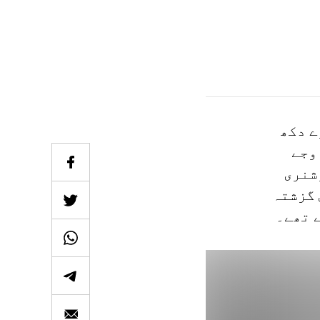
ے دکھ
وجے
شنری
سیکرٹری تھے، دسمبر 1987 سے اس گزشتہ
 تھے۔