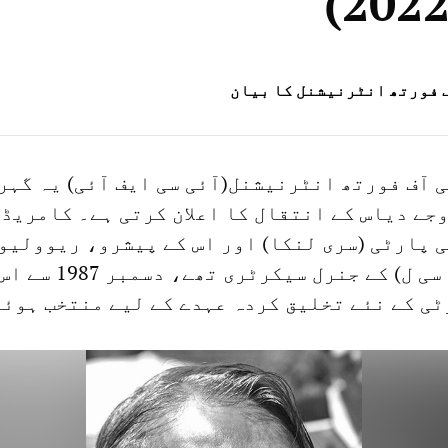
 فورتھ انٹرنیشنل کا بیان
 آف فورتھ انٹرنیشنل(آئی سی ایف آئی) یہ گہر
جے دیاس کے انتقال کا اعلان کرتی ہے۔ کامریڈ 
 پارٹی (سری لنکا) اور اس کے پیشرو، ریوولیو
کمیونسٹ لیگ (آر سی ل) کے جنرل 
ٹی کے نئے تخلیق کردہ عہدے کے لیے منتخب ہوئے