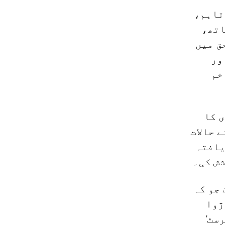
تاہم،
اتھ،
ق میں
ور
خم
 کا
 حالات
یافتہ
شش کی۔
ریک جو کہ
ژوا
سٹ'