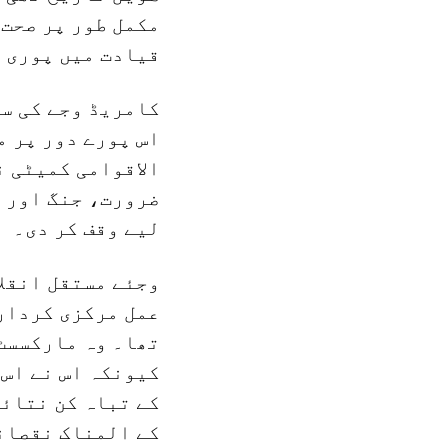
مکمل طور پر صحت 
قیادت میں پوری 
کامریڈ وجے کی سی
اس پورے دور پر م
الاقوامی کمیٹی ن
ضرورت، جنگ اور ہ
لیے وقف کر دی۔
وجئے مستقل انقلا
عمل مرکزی کردار 
تھا۔ وہ مارکسسٹ
کیونکہ اس نے اس 
کے تباہ کن نتائج
کے المناک نقصان