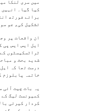
میں سری لنکا میں
کیا گیا۔ انہیں ا
تشکیل کی، جو سوش
ان واقعات پر وجئ
ایل ایس ایس پی ک
شدید بحث و مباحث
درست تھا کہ ایل 
خاتمہ پابلوزم ک
یہ بات چیت آئی س
کمیونسٹ لیگ کے 
بنیاد رکھی گئی ت