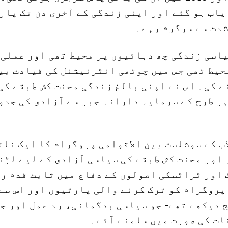
یاب ہو گئے اور اپنی زندگی کے آخری دن تک پار
شدت سے سرگرم رہے۔
اسی زندگی چھ دہائیوں پر محیط تھی اور عملی 
حیط تھی جس میں چوتھی انٹرنیشنل کی قیادت بی
ے کی۔ اس نے اپنی بالغ زندگی محنت کش طبقے کی
ر طرح کے سرمایہ دارانہ جبر سے آزادی کی جدو
ب کے سوشلسٹ بین الاقوامی پروگرام کا ایک نا
اور محنت کش طبقے کی سیاسی آزادی کے لیے لڑنے
 اور ٹراٹسکی اصولوں کے دفاع میں ثابت قدم ر
پروگرام کو ترک کرنے والی پارٹیوں اور اس سے
 دیکھے تھے- جو سیاسی بدگمانی، رد عمل اور ج
ات کی صورت میں سامنے آئے۔