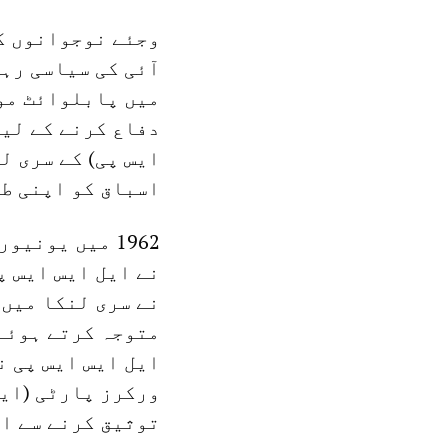
وجئے نوجوانوں کے
میں پابلوائٹ موق
دفاع کرنے کے لیے
ایس پی) کے سری ل
اسباق کو اپنی ط
1962 میں یون
نے ایل ایس ایس پ
نے سری لنکا میں 
ایل ایس ایس پی 
ورکرز پارٹی (ایس
توثیق کرنے سے ان