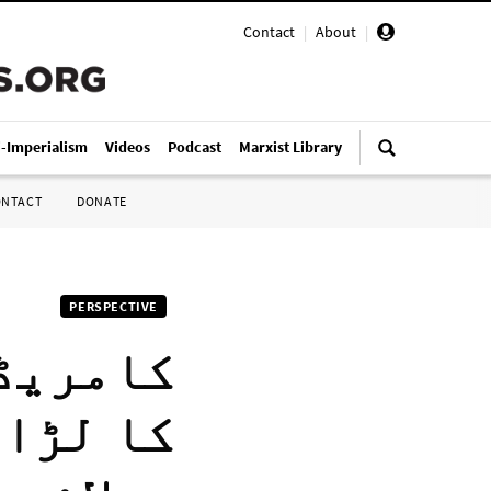
Contact
|
About
|
i-Imperialism
Videos
Podcast
Marxist Library
ONTACT
DONATE
PERSPECTIVE
کامریڈ 