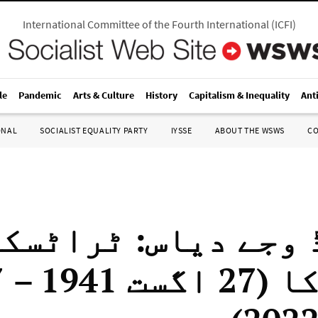
International Committee of the Fourth International
(
ICFI
)
le
Pandemic
Arts & Culture
History
Capitalism & Inequality
Ant
ONAL
SOCIALIST EQUALITY PARTY
IYSSE
ABOUT THE WSWS
C
وجے دیاس: ٹراٹسکی
کا 