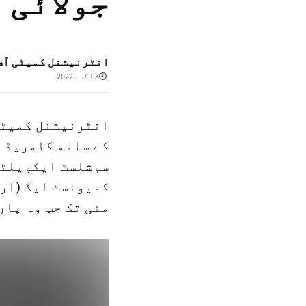
جولائی 2022)
انٹرنیشنل کمیٹی آف
3 اگست 2022
انٹرنیشنل کمیٹی
کے ساتھ کامریڈ و
سوشلسٹ ایکویلٹی
مئی تک جب وہ پار