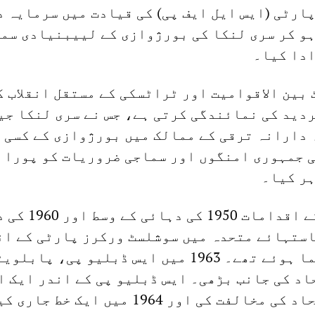
ارٹی (ایس ایل ایف پی) کی قیادت میں سرمایہ 
ہو کر سری لنکا کی بورژوازی کے لییبنیادی سم
ادا کیا۔
بین الاقوامیت اور ٹراٹسکی کے مستقل انقلاب ک
دید کی نمائندگی کرتی ہے، جس نے سری لنکا جی
 دارانہ ترقی کے ممالک میں بورژوازی کے کسی 
ی جمہوری امنگوں اور سماجی ضروریات کو پورا 
ہر کیا۔
ایل ایس ایس پی کے اقدامات 50
استہائے متحدہ میں سوشلسٹ ورکرز پارٹی کے ان
کے ایک ساتھ رونما ہوئے تھے۔ 1963 میں ایس ڈبلیو پی، پا
د کی جانب بڑھی۔ ایس ڈبلیو پی کے اندر ایک ا
نے غیر اصولی اتحاد کی مخالفت کی اور 1964 میں ایک خط