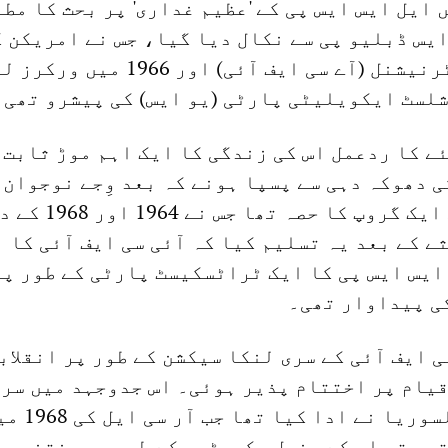
 ایل ایس ایس پی کے 'عظیم غداری' پر بحث کا مط
یس ڈبلیو پی سے نکال دیا گیا، جس نے امریکن 
برائے فورتھ انٹرنیشنل (آے سی ایف آئی) اور 1966
لسٹ ایکویلیٹی پارٹی (یو ایس) کی پیشرو تھی۔
ے کا ردعمل اس کی زندگی کا ایک اہم موڑ ثابت 
ی دھوکہ دہی سے پسپا ہونے کہ بعد وِجے نوجوان
ٹراٹسکیسٹوں کے ایک گروپ کا ح
ے کے بعد یہ تسلیم کیا کہ آئی سی ایف آئی کا ن
ایس ایس پی کا ایک ٹراٹسکیسٹ پارٹی کے طور پر
ی پیداوار تھی۔
ی ایف آئی کے سری لنکا سیکشن کے طور پر انقلاب
قیام پر اختتام پذیر ہوئی۔ اس جدوجہد میں سر
کردار کیرتی بالسوریا نے ادا کیا تھا 
ھی تو اس کے جنرل سکریٹری کے طور پر منتخب ہ