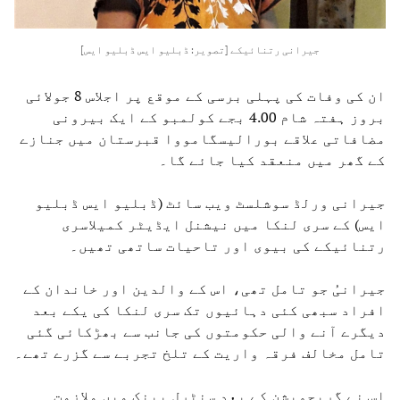
جیرانی رتنائیکے [تصویر: ڈبلیو ایس ڈبلیو ایس]
ان کی وفات کی پہلی برسی کے موقع پر اجلاس 8 جولائی
بروز ہفتہ شام 4.00 بجے کولمبو کے ایک بیرونی
مضافاتی علاقے بورالیسگامووا قبرستان میں جنازے
کے گھر میں منعقد کیا جائے گا۔
جیرانی ورلڈ سوشلسٹ ویب سائٹ (ڈبلیو ایس ڈبلیو
ایس) کے سری لنکا میں نیشنل ایڈیٹر کمیلاسری
رتنائیکے کی بیوی اور تاحیات ساتھی تھیں۔
جیرانیُ جو تامل تھی، اس کے والدین اور خاندان کے
افراد سبھی کئی دہائیوں تک سری لنکا کی یکے بعد
دیگرے آنے والی حکومتوں کی جانب سے بھڑکائی گئی
تامل مخالف فرقہ واریت کے تلخ تجربے سے گزرے تھے۔
اس نے گریجویشن کے بعد سنٹرل بینک میں ملازمت