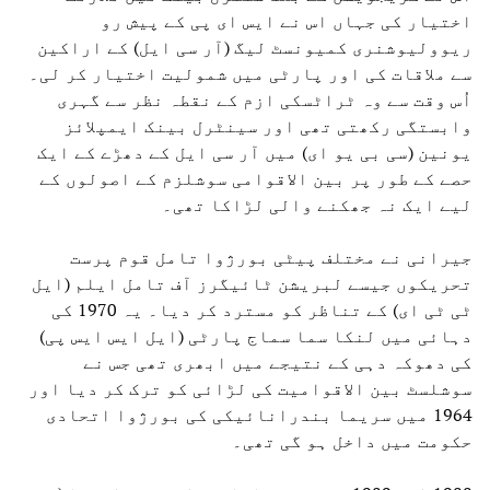
اختیار کی جہاں اس نے ایس ای پی کے پیش رو
ریوولیوشنری کمیونسٹ لیگ (آر سی ایل) کے اراکین
سے ملاقات کی اور پارٹی میں شمولیت اختیار کر لی۔
اُس وقت سے وہ ٹراٹسکی ازم کے نقطہ نظر سے گہری
وابستگی رکھتی تھی اور سینٹرل بینک ایمپلائز
یونین (سی بی یو ای) میں آر سی ایل کے دھڑے کے ایک
حصے کے طور پر بین الاقوامی سوشلزم کے اصولوں کے
لیے ایک نہ جھکنے والی لڑاکا تھی۔
جیرانی نے مختلف پیٹی بورژوا تامل قوم پرست
تحریکوں جیسے لبریشن ٹائیگرز آف تامل ایلم (ایل
ٹی ٹی ای) کے تناظر کو مسترد کر دیا۔ یہ 1970 کی
دہائی میں لنکا سما سماج پارٹی (ایل ایس ایس پی)
کی دھوکہ دہی کے نتیجے میں ابھری تھی جس نے
سوشلسٹ بین الاقوامیت کی لڑائی کو ترک کر دیا اور
1964 میں سریما بندرانائیکی کی بورژوا اتحادی
حکومت میں داخل ہو گی تھی۔