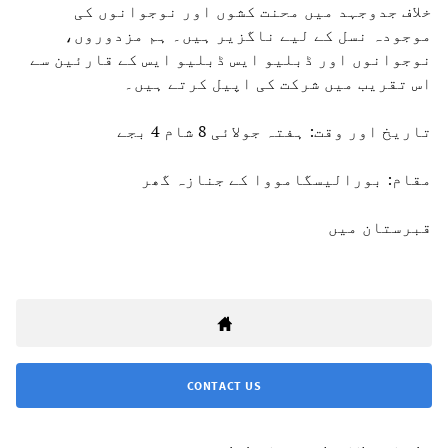
خلاف جدوجہد میں محنت کشوں اور نوجوانوں کی
موجودہ نسل کے لیے ناگزیر ہیں۔ ہم مزدوروں،
نوجوانوں اور ڈبلیو ایس ڈبلیو ایس کے قارئین سے
اس تقریب میں شرکت کی اپیل کرتے ہیں۔
تاریخ اور وقت: ہفتہ جولائی 8 شام 4 بجے
مقام: بورالیسگامووا کے جنازہ گھر
قبرستان میں
CONTACT US