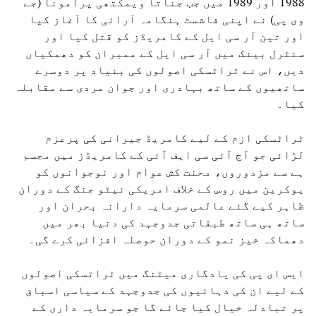
1988 اور 1989 میں جب جناتا ویمکتھی پرامونا (جے
وی پی) نے اپنی فاشسٹ ہنگامہ آرائی کا آغاز کیا
اور تین آر سی ایل کے کامریڈز کو قتل کیا اور
سنٹرل بینک میں آر سی ایل کے ممبران کو دھمکیاں
دیں، اس نے ٹراٹسکی اصولوں کی بنیاد پر دوسرے
ساتھیوں کے ساتھ بہادری اور جوان مردی سے مقابلہ
کیا۔
ٹراٹسکی ازم کے لیے کامریڈ جیرانی کی پرعزم
لڑائی جو آج آئی سی ایف آئی کے کامریڈز میں مجسم
ہے سے مزدوروں، محنت کش عوام اور نوجوانوں کو
یوکرین میں روس کے خلاف امریکی نیٹو جنگ کے دوران
ظاہر کیے گئے عالمی سرمایہ دارانہ بحران اور
ساتھ ہی ساتھ طبقاتی جدوجہد کی دنیا بھر میں
دھماکہ خیز نمو کے دوران حوصلہ افزائی کرے گی۔
ایس ای پی کی یادگاری میٹنگ میں ٹراٹسکی اصولوں
کے لیے ان کی دہائیوں کی جدوجہد کے سیاسی اسباق
پر تبادلہ خیال کیا جائے گا جو سرمایہ داری کے