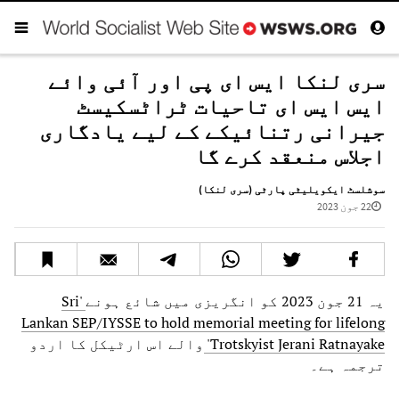
سری لنکا ایس ای پی اور آئی وائے
ایس ایس ای تاحیات ٹراٹسکیسٹ
جیرانی رتنائیکے کے لیے یادگاری
اجلاس منعقد کرے گا
سوشلسٹ ایکویلیٹی پارٹی (سری لنکا)
22 جون 2023
یہ 21 جون 2023 کو انگریزی میں شائع ہونے
'Sri
Lankan SEP/IYSSE to hold memorial meeting for lifelong
Trotskyist Jerani Ratnayake'
والے اس ارٹیکل کا اردو
ترجمہ ہے۔