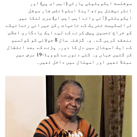
سوشلسٹ ایکویلیٹی پارٹی (ایس ای پی) اور
انٹرنیشنل یوتھ اینڈ اسٹوڈنٹس فار سوشل
ایکویلٹی (آئی وائے ایس ایس ای) سری لنکا میں
ٹراٹسکیسٹ تحریک کے تاحیات رکن جیرانی رتنائیکے
کو خراج تحسین پیش کرنے کے لیے ایک یادگاری اجلاس
منعقد کریں گے۔ وہ گزشتہ سال 8 جولائی کو کولمبو
کے ایک اسپتال میں دل کا دورہ پڑنے کے بعد انتقال
کر گئیں جہاں وہ کئی دنوں سے کوویڈ-19 مرض میں
مبتلا تھیں اور اسپتال میں داخل تھیں۔