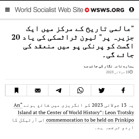
"عالمی تاریخ کے مرکز میں ایک
جزیرہ پر" لیون ٹراٹسکی کی یاد 20
اگست کو پرنکی پو میں منعقد کی
جائے گی۔
ہمارے نامہ نگار کی جانب سے
15 جولائی 2023
یہ 13 جولائی 2023 کو انگریزی میں شائع ہونے
“An
Island at the Center of World History”: Leon Trotsky
commemoration to be held on Prinkipo
اس آرٹیکل کا
اردو ترجمہ ہے۔