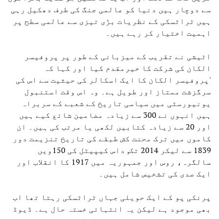
سے دوچار ہیں دنیا کو عالمی جنگ کی طرف دھکیل رہی
ہیں ٹراٹسکی کے نظریات بڑی تیزی سے عالمی سطح پر
اہمیت اختیار کر رہے ہیں۔
اٹیشی نے تقریب کے میزبانی کے طور پر پروفیسر
الکان کی شرکت کا خیرمقدم کیا اور کہا کہ
'پروفیسر الکان کا ایک اسکالر کی حیثیت سے اس کی
سرگزشت ممتاز اور طویل ہے۔ وہ اس وقت استنبول
یونیورسٹی میں سیاسی تاریخ کے شعبے کے سربراہ
ہیں انہوں نے 300 سے زیادہ مضامین شائع کیے ہیں
اور 20 سے زیادہ کتابیں لکھی یا مرتب کی ہیں۔ ان
کاموں میں ترک محنت کش طبقے کی تاریخ تنزیمت دور
1839 سے لیکر 2014 تک, داس کیپیٹل کی 150ویں
سالگرہ، روس اور جمہوریہ میں 1917 کا انقلاب اور
ایک صدی کی تشخیص شامل ہیں۔
پرنکی پو کے ایک حویلی جہاں ٹراٹسکی رہتا تھا اب
بھی موجود ہے لیکن یہ انتہائی خستہ حال ہے۔ ڈیوڈ