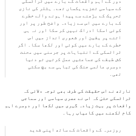
دور کے اہم واقعات کے بارے میں ٹراٹسکی
کے سیاسی تجزیے یکساں تھے۔ ہٹلر کی نازی
تحریک کے بڑھنے سے پیدا ہونے والے خطرے
کے بارے میں اس سے زیادہ واضح طور پر اور
کوئی اسکا ادراک نہیں کر سکا اور نہ ہی
اتنے پر یقین اور شعوری انداز میں اس
خطرے کے بارے میں کوئی اور لکھا سکا۔ اگر
ٹراٹسکی کے انتباہات پر جرمنی میں محنت
کش طبقے کی جماعتیں عمل کرتیں تو دنیا
دوسری عالمی جنگ کی تباہی سے بچ سکتی
تھی۔
نارتھ نے اس حقیقت کی طرف بھی توجہ دلائی کہ
ٹراٹسکی حتیٰ کہ اس نے عصری سیاسی اور سماجی
واقعات پر بہت زیادہ گہری میں لکھا اور دوسرے اہم
کام لکھنے میں کامیاب رہا۔
روزمرہ کے واقعات کے ساتھ اپنی شدید