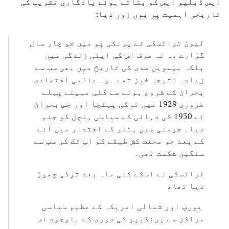
ایس ڈبلیو ایس کو بتاتے ہوئے یادگاری تقریب کی
تاریخی اہمیت پر یوں زور دیا:
لیون ٹراٹسکی نے پرنکی پو میں جو چار سال
گزارے وہ نہ صرف اس کی اپنی زندگی میں
بلکہ بیسویں صدی کی تاریخ میں بھی سب سے
زیادہ نتیجہ خیز تھے۔ وہ عالمی اقتصادی
بحران کے شروع ہونے سے کئی مہینے پہلے
فروری 1929 میں ترکی پہنچا اور جس بحران
نے 1930 کی دہائی کے سیاسی ہلچل کو جنم
دیا۔ جرمنی میں ہٹلر کے اقتدار میں آنے
کے بعد جو محنت کش طبقے کو اب تک کی سب سے
سنگین شکست تھی۔
ٹراٹسکی نے اسکے کئی ماہ بعد ترکی چھوڑ
دیا تھا،
یورپ اور شمالی امریکہ کے عظیم سیاسی
مراکز سے پرنکیپو کی دوری کے باوجود اس