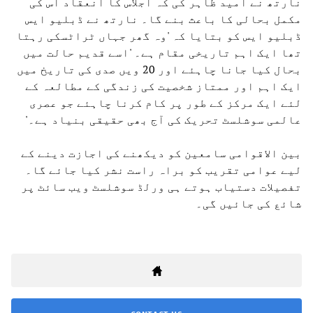
نارتھ نے امید ظاہر کی کہ اجلاس کا انعقاد اس کی
مکمل بحالی کا باعث بنے گا۔ نارتھ نے ڈبلیو ایس
ڈبلیو ایس کو بتایا کہ 'وہ گھر جہاں ٹراٹسکی رہتا
تھا ایک اہم تاریخی مقام ہے۔ 'اسے قدیم حالت میں
بحال کیا جانا چاہئے اور 20 ویں صدی کی تاریخ میں
ایک اہم اور ممتاز شخصیت کی زندگی کے مطالعہ کے
لئے ایک مرکز کے طور پر کام کرنا چاہئے جو عصری
عالمی سوشلسٹ تحریک کی آج بھی حقیقی بنیاد ہے۔'
بین الاقوامی سامعین کو دیکھنے کی اجازت دینے کے
لیے عوامی تقریب کو براہ راست نشر کیا جائے گا۔
تفصیلات دستیاب ہوتے ہی ورلڈ سوشلسٹ ویب سائٹ پر
شائع کی جائیں گی۔