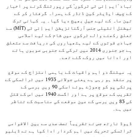
نہاد 'ایم اِئی ٹی ٹرکوں' کی رپورٹنگ کرنے پر اخبار
کے چیف ایڈیٹر کین ڈنڈر کے ہمراہ گرفتار کر کے
تین ماہ کے لیے جیل بھیج دیا گیا۔ یہ کہانی ترک
نیشنل انٹیلی جنس آرگنائزیشن ایم اِئی ٹی (MİT) سے
تعلق رکھنے والے ٹرکوں میں شام کے لیے اسلامی
جہادی قوتوں کے لیے ہتھیاروں کی دریافت سے متعلق
ہے جو جنوری 2014 میں ترکی کے جنوبی صوبوں ہاتے
اور ادانا میں روکے گئے تھے۔
یہ میٹنگ دو اہم واقیات کے باہمی امتزاج کے موقع
پر منقد ہو رہی ہے یعنی جولائی 1933 میں ٹراٹسکی کے
پرنکی پو کو چھوڑے ہوئے اسکی 90 ویں برسی کے
تقریب کے موقع پر ہے اور اگست 1940 میں اس کے قتل
کی 83 ویں برسی کے عین موقعے کی مناسبت کے تناظر
میں ہے۔
ڈیوڈ نارتھ جس نے تقریباً نصف صدی سے بین الاقوامی
ٹراٹسکی تحریک میں اہم کردار ادا کیا ہے نے ڈبلیو