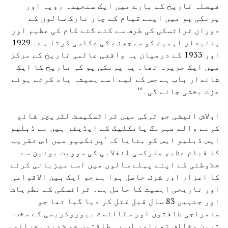
فیصلہ تاریخ کے بارے میں ایک سنجیدہ رویہ اور
پرنکی پو میں اپنے قیام کے چار نازک سالوں کے
دوران ٹراٹسکی کی طرف سے کئے گئے کام کی عظیم اور
پائیدار اہمیت کو سمجھنے کی عکاسی کرتا ہے۔ 1929
اور 1933 کے درمیان یہ واقعی عالمی تاریخ کے مرکز
میں ایک جزیرہ تھا۔ یہ پرنکی پو کی تاریخ کا ایک
شاندار باب ہے جس کے لیے اسے ہمیشہ یاد کرتے ہوئے
عزت بخشی جائے گی۔‘‘
اولاش اٹیشی جو ترکی میں ٹراٹسکیسٹ لٹریچر شائع
کرنے والے مہرنگ یانکلیک کے ایڈیٹر ہیں نے ڈبلیو
ایس ڈبلیو ایس کو بتایا کہ 'پرنکیپو میں اس تقریب
کا قیام عظیم مارکسی انقلابی کی سوویت یونین سے
جلاوطنی کے اپنے پہلے سالوں میں اسے میزبانی کرنے
کا اعزاز اور شرف حاصل ہوا ہے جو ایک بین الاقوامی
اور تاریخی اہمیت کا حامل ہے۔ ٹراٹسکی کے نظریات
اور جنہیں 83 سال قبل قتل کر دیا گیا تھا جو
سامراجی طاقتوں اور سٹالنسٹ بیوروکریسی کے سخت
ترین مخالف تھے اور اب یہ طاقتیں جو شدید بحرانوں