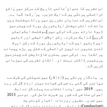
اس تقریب کا عنوان 'عالمی تاریخ کے مرکز میں واقع
ٹراٹسکی پرنکی پو کے ایک جزیرہ پر' رکھا گیا ہے۔
اس تقریب کے نمایاں مقررین میں ورلڈ سوشلسٹ ویب
سائٹ کے انٹرنیشنل ایڈیٹوریل بورڈ کے چیئرمین
ڈیوڈ نارتھ ہوں گے ترکی میں [سوشلسٹ ایکولیٹی
گروپ] کے ایک سرکردہ رکن اولاش اٹیشی اور ڈبلیو
ایس ڈبلیو ایس کے ایڈیٹوریل بورڈ کے رکن ایرک
لندن جنہوں نے لیون ٹراٹسکی کے قتل پر بڑے پیمانے
پر لکھا ہے۔ ترکی میں ہسٹری فاؤنڈیشن کے چیئرمین
پروفیسر ڈاکٹر مہمت او۔ الکان تقریب کی میزبانی
کریں گے۔
یہ یادگار پرنکی پو (اڈالار) میونسپلٹی کی طرف سے
سپانسر کی گئی ہے جس کی قیادت میئر اردم گل کر رہے
ہیں۔ 2019 میں اپنے انتخاب سے پہلے گل نے ایک
اصولی صحافی کے طور پر شہرت حاصل کی۔ نومبر 2015
میں جب وہ مشہور روزنامہ اخبار کومحریت
(Cumhuriyet) کے انقرہ کے نمائندے تھے گل کو نام