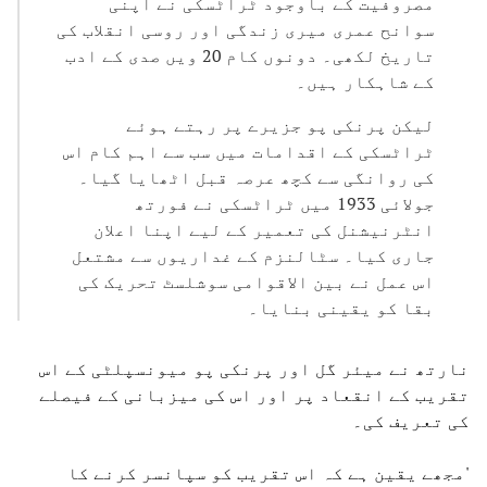
مصروفیت کے باوجود ٹراٹسکی نے اپنی
سوانح عمری میری زندگی اور روسی انقلاب کی
تاریخ لکھی۔ دونوں کام 20 ویں صدی کے ادب
کے شاہکار ہیں۔
لیکن پرنکی پو جزیرے پر رہتے ہوئے
ٹراٹسکی کے اقدامات میں سب سے اہم کام اس
کی روانگی سے کچھ عرصہ قبل اٹھایا گیا۔
جولائی 1933 میں ٹراٹسکی نے فورتھ
انٹرنیشنل کی تعمیر کے لیے اپنا اعلان
جاری کیا۔ سٹالنزم کے غداریوں سے مشتعل
اس عمل نے بین الاقوامی سوشلسٹ تحریک کی
بقا کو یقینی بنایا۔
نارتھ نے میئر گل اور پرنکی پو میونسپلٹی کے اس
تقریب کے انقعاد پر اور اس کی میزبانی کے فیصلے
کی تعریف کی۔
'مجھے یقین ہے کہ اس تقریب کو سپانسر کرنے کا