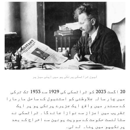
لیون ٹراٹسکی پرنکی پو میں اپنی میز پر
20 اگست 2023 کو ٹراٹسکی کی 1929 سے 1933 تک ترکی
میں چار سالہ جلاوطنی کو استنبول کے ساحل مارمارا
کے سمندر میں واقع ایک جزیرے پرنکی پو پر ایک
تقریب میں اعزاز سے نوازا جائے گا۔ ٹراٹسکی نے
سٹالنسٹ حکومت کے سوویت یونین سے اخراج کے بعد
پرنکیپو میں پناہ لے لی۔