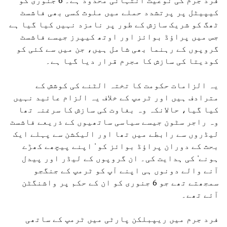
کیپیٹل پر پرتشدد حملے میں ملوث کسی بھی فاشسٹ
ٹھگ کو شریک سازش کے طور پر نامزد نہیں کیا گیا ہے
جس میں پراؤڈ بوائز اور اوتھ کیپرز جیسے فاشسٹ
گروپوں کے رہنما بھی شامل ہیں، جن میں سے کئی کو
کودیتا کی سازش کا مجرم قرار دیا گیا ہے۔
یہ الزامات حکومت کا تختہ الٹنے کی کوشش کے
مترادف ہیں اور ٹرمپ کے خلاف یہ الزام عائید نہیں
کیا گیا، حالانکہ وہ بغاوت کی سازش کا سرغنہ تھا
وہ راجر سٹون جیسے سیاسی ساتھیوں کے ذریعے فاشسٹ
لیڈروں سے رابطے میں تھا اور الیکشن سے پہلے ایک
بحث کے دوران پراؤڈ بوائز کو ' اپنے پیچھے کھڑے
ہونے' کی ہدایت کی۔ ان گروپوں کے لیڈر اور پیدل
آنے والے دونوں ہی اپنے آپ کو ٹرمپ کے جنگجو
سمجھتے تھے جو 6 جنوری کو ان کے حکم پر واشنگٹن
آئے تھے۔
فرد جرم میں ریپبلکن پارٹی میں ٹرمپ کے ساتھی