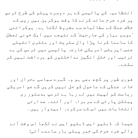
انتظامیہ کی پالیسی کے ہر دوسرے پہلو کی طرح ٹرمپ
پر فرد جرم عائد کرنے کا وقت یوکرین میں روس کے
خلاف جنگ کے مطالبات سے مشروط لگتا ہے۔ یوکرائنی
'موسم بہار کی جارحیت' کے نتیجے میں ایک خونی تعطل
کا سامنا کرنا پڑا وال سٹریٹ اور ملٹری انٹیلی
جنس اپریٹس امریکی خارجہ پالیسی میں ٹرمپ کی بے
ترتیب اور خلل انگیز مداخلتوں کو برداشت نہیں کر
سکتے۔
فوری طور پر کچھ بھی ہو وہ گہرے سیاسی بحران اور
خانہ جنگی کے ماحول کو حل نہیں کریں گے جو امریکی
ریاست کو لپیٹ میں لے رہا ہے ٹرمپ بدستور ری
پبلکن پارٹی کے سربراہ اور آئندہ صدارتی
انتخابات میں اس کے سرکردہ امیدوار ہیں۔
جیسا کہ ڈبلیو ایس ڈبلیو ایس نے لکھا اس وقت آنے
والی فرد جرم کی خبر پہلی بار سامنے آئی: