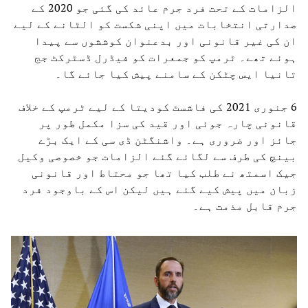
الزامات کے تحت فرد جرم عائد کی گئی جو 2020 کے
صدارتی انتخابات میں اپنی شکست کو الٹانے کے لیے
ان کی غیر قانونی اور بدعنوان کوششوں سے پیدا
ہوئے تھے۔ ٹرمپ کو جمعرات کو فیڈرل ڈسٹرکٹ جج
تانیا ایس چٹکن کے سامنے پیش کیا جائے گا۔
6 جنوری 2021 کی فاشسٹ کودیتا کے لیے ٹرمپ کے خلاف
قانونی چارہ جوئی اور قید کی سزا مکمل طور پر
جائز اور ضروری ہے۔ واشنگٹن ڈی سی کے ایک بڑے
بینچ کی طرف سے لگائے گئے الزامات جو خصوصی وکیل
جیک اسمتھ نے طلب کیا تھا جو محتاط اور قانونی
زبان میں پیش کیے گئے ہیں لیکن اس کے باوجود فرد
جرم قابل مذمت ہے۔