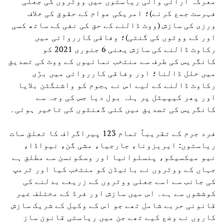
معرکہ آرائی والی ریاستوں میں ووٹروں کی جعلی
فہرست جمع کرنے)؛ امریکی عوام کے حقوق کی خلاف
ورزی کی سازش (ووٹ ڈالنے کے حق کی نفی کے ساتھ کسی
اور کے ووٹوں کی گنتی)؛ وفاقی کارروائی میں
رکاوٹ ڈالنے کی سازش یعنی 6 جنوری 2021 کو
کانگریس کی طرف سے منتخب نمائیوں کے ووٹ کی تصدیق
میں خلل ڈالنا؛ اور وفاقی کارروائی میں بڑی
رکاوٹ ڈالنے کے لیے اس نے ہجوم کو واشنگٹن بلایا
اور پھر کیپیٹل پر ہلہ بول دیا جس کی وجہ سے
کانگریس کی تصدیق میں کئی گھنٹوں کی تاخیر ہوئی۔
فرد جرم کے تقریباً تمام 123 پیراگراف کا تعلق سات
ریاستوں: ایریزونا، جارجیا، مشی گن، نیواڈا،
نیو میکسیکو، پنسلوانیا اور وسکونسن سے مطلق ہے
جہاں کے ووٹروں نے بائیڈن کو منتخب کیا اور ٹرمپ
کی جانب سے اسے جعلی ووٹروں کے زریعے بدلنے کی
کوششوں سے ہے۔ اس میں سازش اور فرڈ کے مختلف غیر
قانونی حربے شامل تھے جو اس کے وکیل کے شریک سازش
کاروں نے وضع کیے تھے جن میں ریاستی قانون ساز