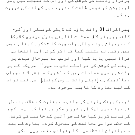
اپوزیشن کو فوجی طاقت کے ذریعے ہی کچلنے کی ضرورت
ہو گی۔
پیراگراف 81 وائٹ ہاؤس کے ڈپٹی کونسلر اور 'کو-
کانسپیریٹر 4' (اسسٹنٹ اٹارنی جنرل جیفری کلارک)
کے درمیان ہونے والی بات چیت کا تذکرہ کرتا ہے جس
میں وکیل نے متنبہ کیا کہ اگر کوئی اہم انتخابی
فراڈ نہیں پایا گیا اور ٹرمپ نے بہرحال عہدے پر
رہنے کی کوشش کی تو اسکے نتیجے میں ' 'امریکہ کے ہر
بڑے شہر میں فسادات ہوں گے۔' شریک سازشی 4 نے جواب
دیا 'ٹھیک ہے [ڈپٹی وائٹ ہاؤس کونسل] اسی لیے تو اس
کے لیے بغاوت کا ضابطہ موجود ہے۔
ڈیموکریٹک پارٹی کی جانب سے بغاوت کے خلاف ردعمل
نہ دینے میں ایک اہم غور و فکر یہ تھا کہ ایسا کچھ
کرنے سے گریز کیا جائے جو آئین کے خاتمے کی کوشش
کے خلاف عوامی مخالفت کو متحرک کرے۔ بغاوت کے بعد
سے بائیڈن انتظامیہ کا بنیادی مقصد ریپبلکن