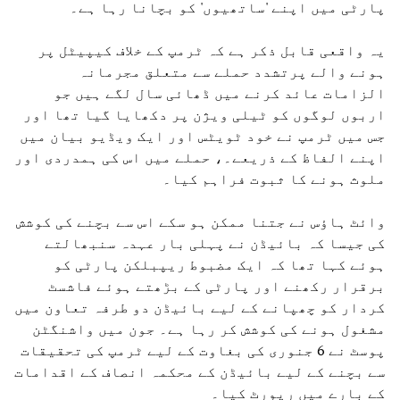
پارٹی میں اپنے 'ساتھیوں' کو بچانا رہا ہے۔
یہ واقعی قابل ذکر ہے کہ ٹرمپ کے خلاف کیپیٹل پر
ہونے والے پرتشدد حملے سے متعلق مجرمانہ
الزامات عائد کرنے میں ڈھائی سال لگے ہیں جو
اربوں لوگوں کو ٹیلی ویژن پر دکھایا گیا تھا اور
جس میں ٹرمپ نے خود ٹویٹس اور ایک ویڈیو بیان میں
اپنے الفاظ کے ذریعے۔، حملے میں اس کی ہمدردی اور
ملوث ہونے کا ثبوت فراہم کیا۔
وائٹ ہاؤس نے جتنا ممکن ہو سکے اس سے بچنے کی کوشش
کی جیسا کہ بائیڈن نے پہلی بار عہدہ سنبھالتے
ہوئے کہا تھا کہ ایک مضبوط ریپبلکن پارٹی کو
برقرار رکھنے اور پارٹی کے بڑھتے ہوئے فاشسٹ
کردار کو چھپانے کے لیے بائیڈن دو طرفہ تعاون میں
مشغول ہونے کی کوشش کر رہا ہے۔ جون میں واشنگٹن
پوسٹ نے 6 جنوری کی بغاوت کے لیے ٹرمپ کی تحقیقات
سے بچنے کے لیے بائیڈن کے محکمہ انصاف کے اقدامات
کے بارے میں رپورٹ کیا۔