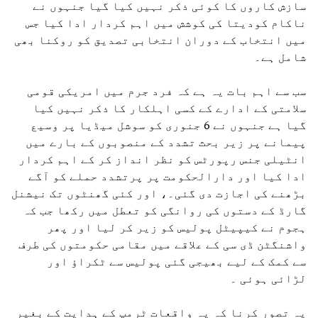
سازش کاروں کا کوئی ذکر نہیں کیا گیا جنہوں نے
ناکام کودیتا کی کوشش میں اہم کردار ادا کیا جس
میں انتخاب کے دوران انتخابی تصدیق کو روکنا بھی
شامل ہے۔
سب سے اہم بات یہ ہے کہ فرد جرم میں امریکی قومی
سلامتی کے ادارے کے کسی اہلکار کا ذکر نہیں کیا
گیا ہے جنہوں نے 6 جنوری کو سوشل میڈیا پر وسیع
پیمانے پر زیر بحث تشدد کے منصوبوں کے بارے میں
انٹیلی جنس رپورٹس کو نظر انداز کر کے اہم کردار
ادا کیا اور دارالحکومت پر پرتشدد حملے کو آگے
بڑھنے کی اجازت دی گئی۔، اور کئی گھنٹوں تک نیشنل
گارڈ کے دستوں کی روانگی کو تعطل میں رکھا جب کہ
ہجوم نے کیپیٹل پولیس کو زیر کر لیا اور پھر
واشنگٹن ڈی سی کے علاقے میں مقامی حکومتوں کی طرف
سے کمک کے لیے بھیجی گئی پولیس سے ٹکراؤ اور
لڑائی ہوئی ۔
یہ تصور کرنا کہ یہ واقعات ٹرمپ کے ہدایت کے بغیر