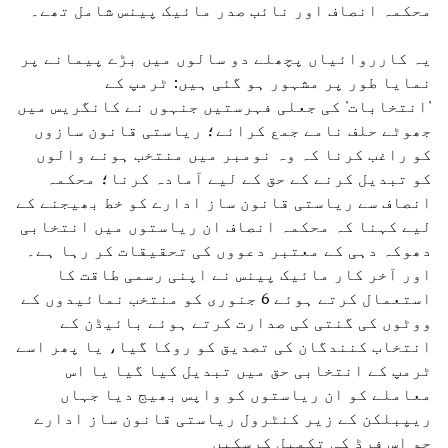
محکمہ انصاف اور نائب صدر مائیک پینس شامل تھے۔
یہ کارروائیاں پچھلے دو سالوں میں بڑے پیمانے پر
نمایا طور پر مشہور ہو گئی ہیں: ٹرمپ کے
'انتخابات' کی جعلی فہرستیں جنہوں نے کانگریس میں
جھوٹے حلف نامے جمع کرائے؛ ریاستی قانون سازوں
کو راغب کرنا کہ وہ نومبر میں منتخب ہونے والوں
کو تبدیل کرنے کے حق کے لیے آمادہ کرنا؛ محکمہ
انصاف سے ریاستی قانون ساز ادارے کو خط بھیجنے کے
لیے کہنا کہ محکمہ انصاف ان ریاستوں میں انتخابی
دھوکہ دہی کے معتبر دعووں کی تحقیقات کر رہا ہے۔
اور آخر کار مائیک پینس نے اپنی رسمی طاقت کا
استعمال کرتے ہوئے 6 جنوری کو منتخب نمائیدوں کے
ووٹوں کی گنتی کی صدارت کرتے ہوئے بائیڈن کے
انتخاب کنندگان کی تصدیق کو روکا گیا، یا پھر اسے
ٹرمپ کے انتخابی حق میں تبدیل کیا گیا یا اس
معاملے کو ان ریاستوں کو واپس بھیج دیا جہاں
ریپبلکن کے زیر کنٹرول ریاستی قانون ساز ادارے
جو اس فرڈ کی تکمیل کرسکیں