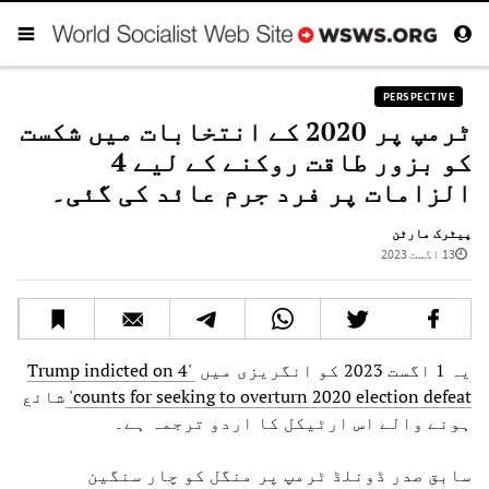
PERSPECTIVE
ٹرمپ پر 2020 کے انتخابات میں شکست
کو بزور طاقت روکنے کے لیے 4
الزامات پر فرد جرم عائد کی گئی۔
پیٹرک مارٹن
13 اگست 2023
یہ 1 اگست 2023 کو انگریزی میں
'Trump indicted on 4
counts for seeking to overturn 2020 election defeat'
شائع
ہونے والے اس ارٹیکل کا اردو ترجمہ ہے۔
سابق صدر ڈونلڈ ٹرمپ پر منگل کو چار سنگین