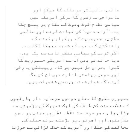
عالمی مالیاتی سرمائے کا مرکز اور
سامراجی سازشوں کا مرکز امریکہ میں
سیاسی نظام ٹوٹ پھوٹ کے مقام پر پہنچ چکا
ہے۔ 'آزاد دنیا' کی قیادت کرنے اور عالمی
سطح پر جمہوریت کو برقرار رکھنے کے
واشنگٹن کے دعوے کو شدید دھچکا لگا ہے۔
اگر ٹرمپ کو سیاسی منظر نامے سے ہٹا بھی
دیا جائے تو بھی اس سے امریکی جمہوریت کا
گہرا بحران حل نہیں ہو گا۔ ریپبلکن پارٹی
اور فوجی ریاستی ادارے میں ان کی جگہ
لینے کے خواہشمند بہت سی شخصیات ہیں۔
جمہوری حقوق کا دفاع دونوں سرمایہ دار پارٹیوں
کے خلاف محنت کش طبقے کی ایک تحریک کی بڑھوتی سے
جڑا ہوا ہے جو سوشلسٹ نقطہ نظر پر مبنی ہو ۔ جو
ملازمتوں اور اجرتوں پر بڑھتے ہوئے حملے کی
مخالفت کو جنگ اور آمریت کے خلاف لڑائی سے جوڑتا
ہو۔