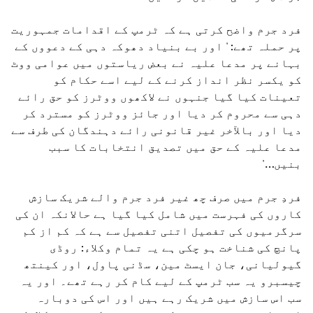
فرد جرم واضح کرتی ہے کہ ٹرمپ کے اقدامات جمہوریت
پر حملہ تھے: ' اور بے بنیاد دھوکہ دہی کے دعووں کے
بہانے پر مدعا علیہ نے بعض ریاستوں میں عوامی ووٹ
کو یکسر نظر انداز کرنے کے لیے اسے حکام کو
تعینات کیا گیا جنہوں نے لاکھوں ووٹرز کو حق رائے
دہی سے محروم کر دیا اور جائز ووٹرز کو مسترد کر
دیا اور بالآخر غیر قانونی رائے دہندگان کی طرف سے
مدعا علیہ کے حق میں تصدیق انتخابات کا سبب
بنیں…'
فردِ جرم میں صرف چھ غیر فرد جرم والے شریک سازش
کاروں کی فہرست میں شامل کیا گیا ہے حالانکہ ان کی
سرگرمیوں کی تفصیل اتنی تفصیل سے ہے کہ کم از کم
پانچ کی شناخت ہو چکی ہے یہ تمام وکلاء: روڈی
گیولیانی، جان ایسٹ مین، سڈنی پاول، اور کینتھ
چیسبرو یہ سب ٹرمپ کے لیے کام کر رہے تھے۔ اور یہ
سب اس سازش میں شریک رہے ہیں اور اس کی دوبارہ