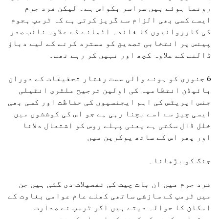
رونما ہوئے ہیں سراسر بکواس ہے۔ لیکن فرد جرم
ایسے کسی بھی الزام سے گریز کرتی ہے کہ ٹرمپ ہجوم
کی کارروائیوں کا فائدہ اٹھانے کے علاوہ نائب صدر
پینس پر انتخابی تصدیق کو مسترد کرنے کے لیے دباؤ
ڈالنے کے علاوہ کچھ اور نہیں کر رہے تھے۔
6 جنوری کو ہونے والی سست رفتار تحقیقات کے دوران
بائیڈن انتظامیہ کی اولین ترجیح ملٹری انٹیلی
جنس اپریٹس کی اہم ایجنسیوں کی حفاظت اور کسی بھی
ایسی چیز سے اسے بچنا رہی ہے جو اس کی کوششوں میں
خلل ڈال سکتی ہے یعنی پہلے روس کو اشتعال دلانا
اور پھر اس کے ساتھ یوکرین میں
جنگ ​​کو بڑھانا۔
فرد جرم میں ان بات چیت کی تفصیلات دی گئی ہیں جن
میں ٹرمپ کے سازشی ساتھی کھلے عام عوامی بغاوت کے
امکان کا حوالہ دیتے ہیں اگر ٹرمپ نے صدارت
برقرار رکھنے کی کوشش کی اور اس کے نتیجے میں پھر