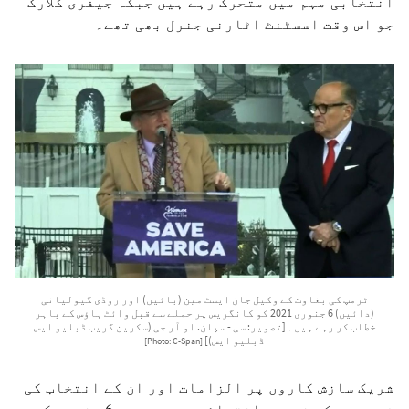
انتخابی مہم میں متحرک رہے ہیں جبکہ جیفری کلارک
جو اس وقت اسسٹنٹ اٹارنی جنرل بھی تھے۔
ٹرمپ کی بغاوت کے وکیل جان ایسٹ مین (بائیں) اور روڈی گیولیانی
(دائیں) 6 جنوری 2021 کو کانگریس پر حملے سے قبل وائٹ ہاؤس کے باہر
خطاب کر رہے ہیں۔ [تصویر: سی - سپان. او آر جی (سکرین گریب ڈبلیو ایس
ڈبلیو ایس)]
[Photo: C-Span]
شریک سازش کاروں پر الزامات اور ان کے انتخاب کی
فرد جرم کی نوعیت انتہائی محدود ہے۔ 6 جنوری کو