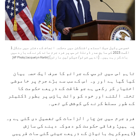
خصوصی وکیل جیک اسمتھ واشنگٹن میں محکمہ انصاف کے دفتر میں منگل 1
اگست 2023 کو سابق صدر ڈونلڈ ٹرمپ پر فرد جرم عائد کرنے کے بارے میں
بات کر رہے ہیں۔ [اے پی فوٹو/ جیکولین مارٹن]
[AP Photo/Jacquelyn Martin]
تاہم اس میں ٹرمپ کے جرائم کا صرف ایک حصہ بیان
کیا گیا ہے اور وہ اس کے سب سے بڑے جرم پر خاموشی
اختیار کر رکھی ہے جو طاقت کے ذریعے حکومت کا
تختہ الٹنے اور خود کو وائٹ ہاؤس پر بطور ڈکٹیٹر
کے طور مسلط کرنے کی کوشش کی تھی۔
فردِ جرم میں جن چار الزامات کی تفصیل دی گئی ہے وہ
یہ ہیں: وفاقی حکومت کو دھوکہ دینے کی سازش
(ڈیموکریٹ بائیڈن کے ذریعے جیتی گئی سات قریبی