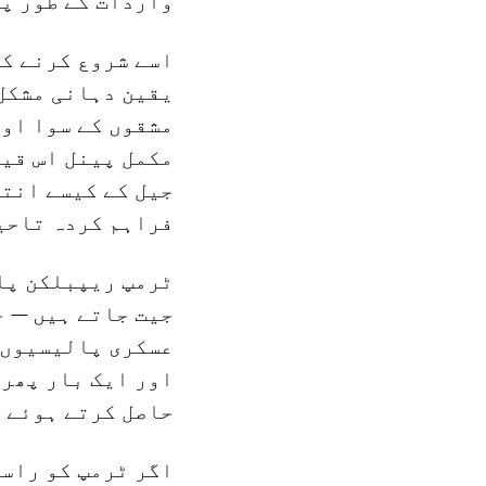
واردات کے طور پر
اسے شروع کرنے کے
یقین دہانی مشکل 
مشقوں کے سوا اور
مکمل پینل اس قیا
جیل کے کیسے انتظ
فراہم کردہ تاحی
ٹرمپ ریپبلکن پار
جیت جاتے ہیں — 
عسکری پالیسیوں 
اور ایک بار پھر 
حاصل کرتے ہوئے ا
اگر ٹرمپ کو راست