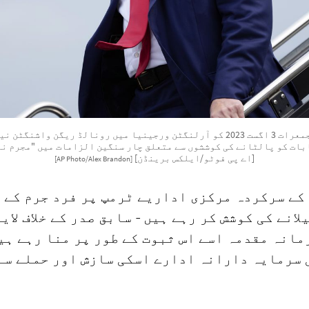
سابق صدر ڈونلڈ ٹرمپ جمعرات 3 اگست 2023 کو آرلنگٹن ورجینیا میں رونالڈ ریگ
20 کے انتخابات کو پالٹانے کی کوششوں سے متعلق چار سنگین الزامات میں "مجرم 
[اے پی فوٹو/ایلکس برینڈن]
[AP Photo/Alex Brandon]
کے سرکردہ مرکزی اداریے ٹرمپ پر فرد جرم کے 
انے کی کوشش کر رہے ہیں - سابق صدر کے خلاف لای
انہ مقدمہ اسے اس ثبوت کے طور پر منا رہے ہی
 سرمایہ دارانہ ادارے اسکی سازش اور حملے سے