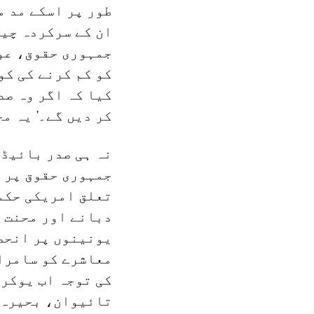
طور پر اسکے مد 
ان کے سرکردہ چیل
جمہوری حقوق، عو
کو کم کرنے کی کو
کیا کہ اگر وہ صد
کر دیں گے۔' یہ م
نہ ہی صدر بائیڈن
جمہوری حقوق پر 
تعلق امریکی حکم
دبانے اور محنت ک
یونینوں پر انحص
معاشرے کو سامراج
کی توجہ اب یوکری
تائیوان، بحیرہ ج