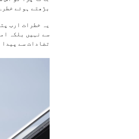
بڑھتے ہوئے خطرے 
یہ خطرات ارب پتی
سے نہیں بلکہ ام
تضادات سے پیدا 