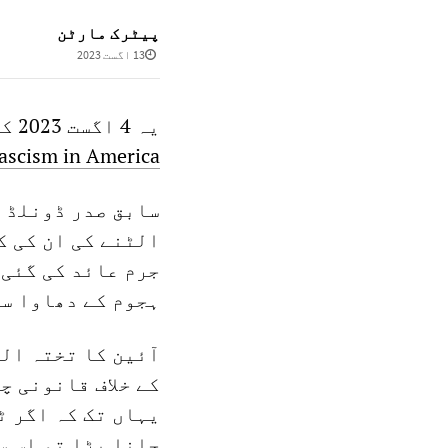
پیٹرک مارٹن
13 اگست 2023
یہ 4 اگست 2023 کو انگریزی میں شائع
fascism in America'
الٹنے کی ان کی ک
ہجوم کے دھاوا س
آئین کا تختہ الٹ
کے خلاف قانونی چ
جانا پڑا تو اس س