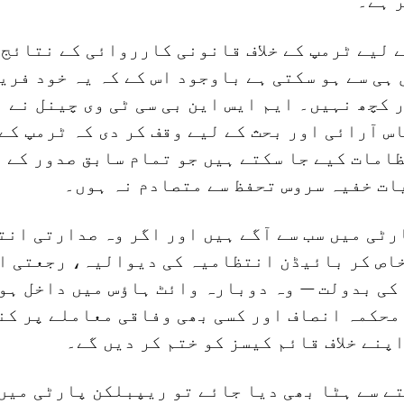
 ہے۔
 لیے ٹرمپ کے خلاف قانونی کارروائی کے نتائج 
ہی سے ہو سکتی ہے باوجود اس کے کہ یہ خود فری
 کچھ نہیں۔ ایم ایس این بی سی ٹی وی چینل نے 
س آرائی اور بحث کے لیے وقف کر دی کہ ٹرمپ کے
امات کیے جا سکتے ہیں جو تمام سابق صدور کے 
ات خفیہ سروس تحفظ سے متصادم نہ ہوں۔
ٹی میں سب سے آگے ہیں اور اگر وہ صدارتی انت
خاص کر بائیڈن انتظامیہ کی دیوالیہ، رجعتی ا
کی بدولت — وہ دوبارہ وائٹ ہاؤس میں داخل ہو
محکمہ انصاف اور کسی بھی وفاقی معاملے پر کن
پنے خلاف قائم کیسز کو ختم کر دیں گے۔
ے سے ہٹا بھی دیا جائے تو ریپبلکن پارٹی میں