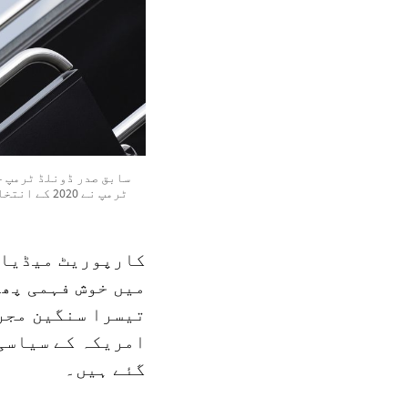
ٹرمپ نے 20
کارپوریٹ میڈیا 
میں خوش فہمی پھیل
تیسرا سنگین مجرم
امریکہ کے سیاسی
گئے ہیں۔