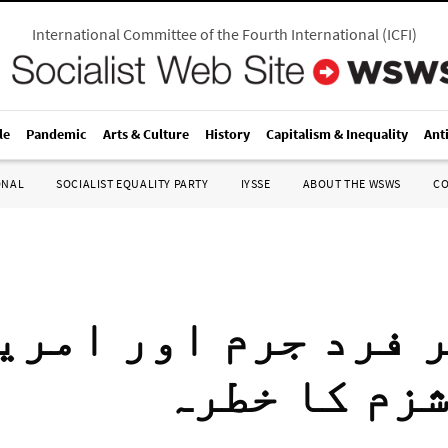
International Committee of the Fourth International
(
ICFI
)
le
Pandemic
Arts & Culture
History
Capitalism & Inequality
Ant
ONAL
SOCIALIST EQUALITY PARTY
IYSSE
ABOUT THE WSWS
C
 فرد جرم اور امری
زم کا خطرہ