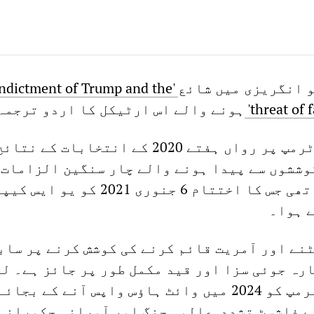
indictment of Trump and the
threat of 
ہونے والے اس ارٹیکل کا اردو ترجمہ
سابق صدر ڈونلڈ ٹرمپ پر رواں ہفتے 2020 کے انتخابات کے 
وششوں سے پیدا ہونے والے چار سنگین الزامات 
جرم عائد کی گئی تھی جس کا اختتام 6 جنوری 2021 
ے ہوا۔
نے اور آمریت قائم کرنے کی کوشش کرنے پر ساب
ارہ جوئی سزا اور قید مکمل طور پر جائز ہے۔ ل
یہاں تک کہ اگر ٹرمپ کو 2024 میں وائٹ ہاؤس واپس آنے کے بج
ے فاشسٹ تشدد, عالمی جنگ اور آمرانہ حکمرانی