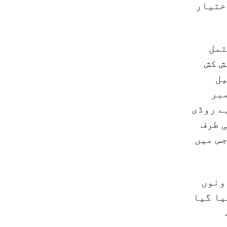
ختیار
صفحات پر مشتمل
ش کش
یل
ئے کہ 'مجرمانہ اسکیم' 14 نومبر
یے روڈی
 کیا) کی طرف
جس میں
ونوں
یا گیا