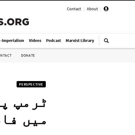
Contact
|
About
|
i-Imperialism
Videos
Podcast
Marxist Library
ONTACT
DONATE
PERSPECTIVE
ٹرمپ پر
میں فاش