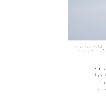
ن واشنگٹن نیشنل ایئرپورٹ پہنچے۔
نہ " ہونے کا وعدہ کیا۔
بارے
ا گیا
ں کہ
 بچ