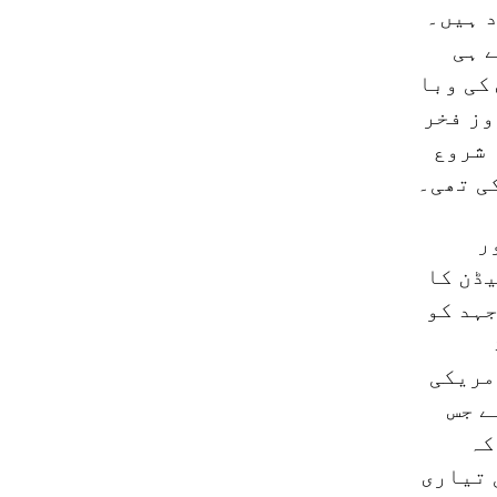
د ہیں۔
 ہی
کی وبا
وز فخر
 شروع
ی تھی۔
ر
یڈن کا
جہد کو
مریکی
ے جس
کہ
 تیاری