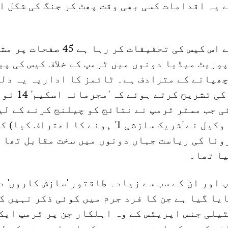
 یہ اقدامات کسی بھی وقت پھٹ کر جنگ کی شکل ا
خصوصی وکیل جو کے اس کیس کی تحقیقات کر رہا ہے 45 
وریٹ میڈیا دونوں میں ٹرمپ کے خلاف کیس کی پی
چھپانے کے مترادف ہے۔ ٹائمز کا اداریہ یہ دل
دیتا ہے فرد جرم کی تشریح کرتے ہو
 ہوئی جب مسٹر ٹرمپ نے نتائج کو چیلنج کرنے کے ل
گیولیانی (ان کے وکیل نے 'شریک سازشی 1' ہونے کا اعتراف
ونا کی ریاست جہاں دونوں میں سخت مقابل تھا 
یا تھا۔
 اور ان کے سب سے زیادہ طاقتور 'سازش کاروں' د
یا گیا ہے جن کا فرد جرم میں کوئی ذکر نہیں ک
ٹیلی جنس اپریٹس کے وہ اہلکار جن پر ٹرمپ ایک