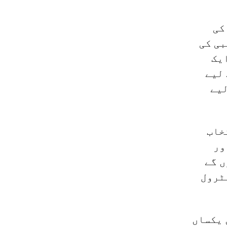
کی
بی کی
ایک
 لیے
لیے
خاب
ور
ں گے
ٹرول
 یکساں