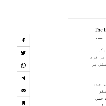
'The 
 ہے۔
نتائج کو
پر فرد
کو یو ایس کیپیٹل پر
ق صدر
یکن
ائے جیل
 کے