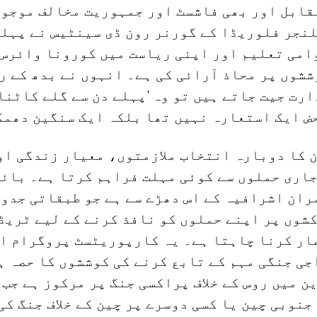
مقابل اور بھی فاشسٹ اور جمہوریت مخالف موجو
نجر فلوریڈا کے گورنر رون ڈی سینٹیس نے پہلے
امی تعلیم اور اپنی ریاست میں کورونا وائرس 
ششوں پر محاذ آرائی کی ہے۔ انہوں نے بدھ کے ر
ارت جیت جاتے ہیں تو وہ 'پہلے دن سے گلے کاٹنا
حض ایک استعارہ نہیں تھا بلکہ ایک سنگین دھمک
 کا دوبارہ انتخاب ملازمتوں، معیار زندگی او
جاری حملوں سے کوئی مہلت فراہم کرتا ہے۔ بائ
ران اشرافیہ کے اس دھڑے سے ہے جو طبقاتی جدو
شوں پر اپنے حملوں کو نافذ کرنے کے لیے ٹریڈ
ار کرنا چاہتا ہے۔ یہ کارپوریٹسٹ پروگرام ا
ی جنگی مہم کے تابع کرنے کی کوششوں کا حصہ ہ
ن میں روس کے خلاف پراکسی جنگ پر مرکوز ہے جب 
نوبی چین یا کسی دوسرے پر چین کے خلاف جنگ کی