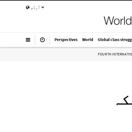
اُردُو
Perspectives
World
Global class strugg
FOURTH INTERNATI
کہ