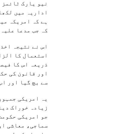
نیو یارک ٹائمز ج
اداریہ میں لکھا 
ہے کہ امریکہ میں
کہ جب مدعا علیہ 
اس نے نتیجہ اخذ 
استعمال کا الزام
ذریعہ اس کا فیصل
اور قانون کی حکم
سے بچ گیا اور اب
یہ امریکی جمہوری
زیادہ خوراک دینے
جو امریکی حکومت
سماجی، معاشی او