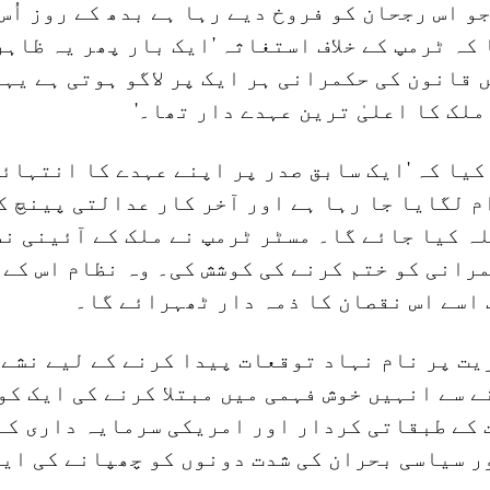
و اس رجحان کو فروخ دیے رہا ہے بدھ کے روز اُس
کہ ٹرمپ کے خلاف استغاثہ 'ایک بار پھر یہ ظاہر
 قانون کی حکمرانی ہر ایک پر لاگو ہوتی ہے یہا
ملک کا اعلیٰ ترین عہدے دار تھا۔'
کیا کہ 'ایک سابق صدر پر اپنے عہدے کا انتہائ
 لگایا جا رہا ہے اور آخر کار عدالتی پینچ ک
ہ کیا جائے گا۔ مسٹر ٹرمپ نے ملک کے آئینی ن
رانی کو ختم کرنے کی کوشش کی۔ وہ نظام اس کے 
 اسے اس نقصان کا ذمہ دار ٹھہرائے گا۔
ت پر نام نہاد توقعات پیدا کرنے کے لیے نشے 
 سے انہیں خوش فہمی میں مبتلا کرنے کی ایک کو
 کے طبقاتی کردار اور امریکی سرمایہ داری کے
ر سیاسی بحران کی شدت دونوں کو چھپانے کی ای