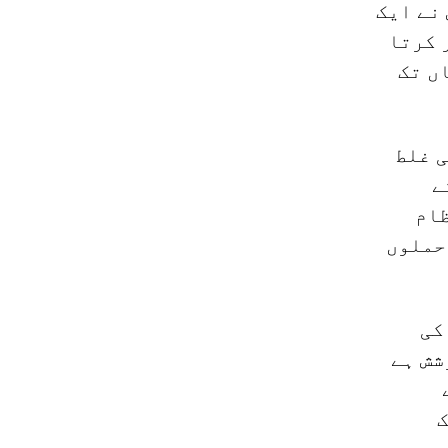
 نے ایک
 کرتا
ں تک
ی غلط
ے
ظام
حملوں
کی
شش ہے
ک