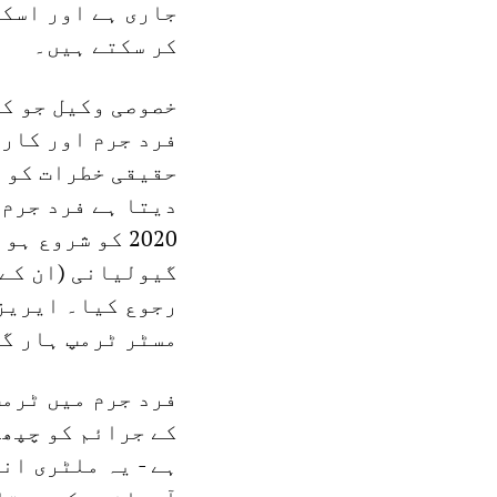
جاری ہے اور اسکے
کر سکتے ہیں۔
فرد جرم اور کارپ
حقیقی خطرات کو 
2020 کو شروع
رجوع کیا۔ ایریز
مسٹر ٹرمپ ہار گ
فرد جرم میں ٹرمپ
کے جرائم کو چپھا
ہے - یہ ملٹری ان