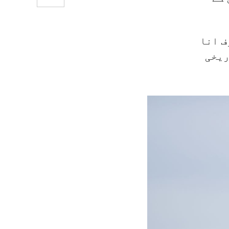
ف انا
ریخی