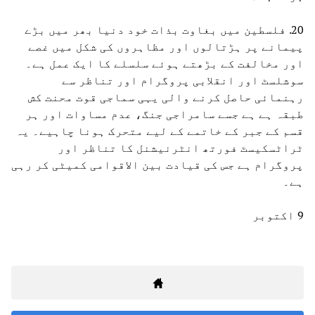
20. فلسطین میں بغاوت بذات خود دنیا بھر میں بڑے
پیمانے پر ہڑتالوں اور مظاہروں کی شکل میں غصے
اور مخالفت کے بڑھتے ہوئے سلسلے کا ایک عمل ہے۔
سوشلسٹ اور انقلابی پروگرام اور تناظر سے
رہنمائی حاصل کرنے والی یہی سماجی قوت محنت کش
طبقہ ہے ہے جسے سامراجی جنگ، عدم مساوات اور ہر
قسم کے جبر کے خاتمے کے لیے متحرک ہونا چاہیے۔ یہ
ٹراٹسکیسٹ فورتھ انٹرنیشنل کا تناظر اور
پروگرام ہے جس کی قیادت بین الاقوامی کمیٹی کر رہی
ہے۔
9 اکتوبر