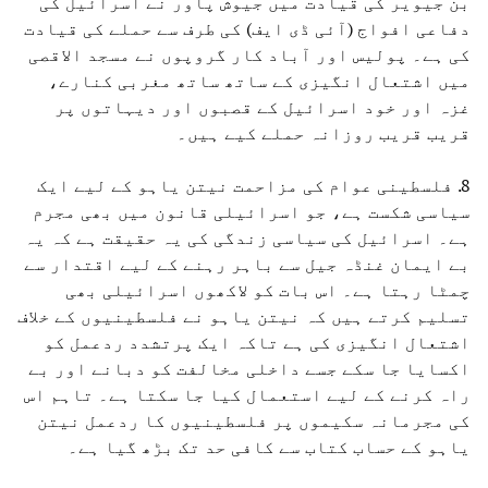
بن جیویر کی قیادت میں جیوش پاور نے اسرائیل کی
دفاعی افواج (آئی ڈی ایف) کی طرف سے حملے کی قیادت
کی ہے۔ پولیس اور آباد کار گروپوں نے مسجد الاقصی
میں اشتعال انگیزی کے ساتھ ساتھ مغربی کنارے،
غزہ اور خود اسرائیل کے قصبوں اور دیہاتوں پر
قریب قریب روزانہ حملے کیے ہیں۔
8. فلسطینی عوام کی مزاحمت نیتن یاہو کے لیے ایک
سیاسی شکست ہے، جو اسرائیلی قانون میں بھی مجرم
ہے۔ اسرائیل کی سیاسی زندگی کی یہ حقیقت ہے کہ یہ
بے ایمان غنڈہ جیل سے باہر رہنے کے لیے اقتدار سے
چمٹا رہتا ہے۔ اس بات کو لاکھوں اسرائیلی بھی
تسلیم کرتے ہیں کہ نیتن یاہو نے فلسطینیوں کے خلاف
اشتعال انگیزی کی ہے تاکہ ایک پرتشدد ردعمل کو
اکسایا جا سکے جسے داخلی مخالفت کو دبانے اور بے
راہ کرنے کے لیے استعمال کیا جا سکتا ہے۔ تاہم اس
کی مجرمانہ سکیموں پر فلسطینیوں کا ردعمل نیتن
یاہو کے حساب کتاب سے کافی حد تک بڑھ گیا ہے۔