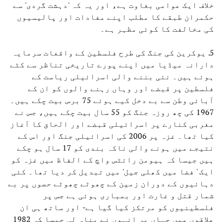
خلاف ایک عوامی بغاوت ہے، اور یہ کہ 'دہشت گردی' سے
حکمران طبقے کا مطلب اپنے مفادات اور پالیسیوں
کی مخالفت کا کوئی مظہر ہے۔
5. یوکرین کی جنگ کی طرح فلسطین کے واقعات سرمایہ
دارانہ میڈیا میں اپنے پورے تاریخی تناظر سے کٹے
ہوئے ہیں۔ نئی بننے والی اسرائیلی ریاست کے
فلسطین پر قبضے اور وہاں رہنے والوں کو ان کے
آبائی وطن سے بے دخل کیے ہوئے 75 برس بیت چکے ہیں۔
1967 کی چھ روزہ جنگ کو 55 سال بیت چکے ہیں، جس نے
مغربی کنارے پر اسرائیلی قبضے اور الحاق کا آغاز
کیا تھا۔ غزہ پر 2006 کی اسرائیلی جنگ اور اس کے
نتیجے میں ہونے والی ناکہ بندی کو 17 سال ہو چکے
ہیں جیسا کہ ہیومن رائٹس واچ کے الفاظ میں غزہ کو
ایک ' فضا میں کھلی جیل' میں تبدیل کر دیا تھا۔ کئی
دہائیوں کے دوران زمین کے چھوٹے چھوٹے حصوں پر بے
شمار قتل و غارت اور بمباری ہوئی ہے جس پر
فلسطینیوں کو مرتکز کیا گیا ہے- اور ساتھ ہی ان
علاقوں میں جہاں پر انہوں نے پناہ لی جیسا کہ 1982