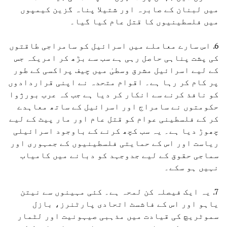
میں لبنان کے صابرہ اور شتیلا پناہ گزین کیمپوں
میں فلسطینیوں کا قتل عام کیا گیا۔
6. اس سارے معاملے میں اسرائیل کو سامراجی طاقتوں
کی پشت پناہی حاصل رہی ہے سب سے بڑھ کر امریکہ جس
کے لیے اسرائیل مشرق وسطیٰ میں چیف پراکسی کے طور
پر کام کر رہا ہے۔ اقوام متحدہ نے اپنی قراردادوں
کو نافذ کرنے سے انکار کر دیا ہے جب کہ عرب بورژوا
حکومتوں نے سامراج اور اسرائیل کے ساتھ معاہدے
کر کے فلسطینی عوام کو قتل عام اور مار پیٹ کے لیے
چھوڑ دیا ہے۔ یہ سب کچھ کرنے کے باوجود اسرائیلی
ریاست اور اس کے حمایتی فلسطینیوں کے جمہوری اور
سماجی حقوق کے لیے جدوجہد کو دبانے میں کامیاب
نہیں ہو سکے۔
7. یہ ایک فیصلہ کن لمحہ ہے۔ کئی مہینوں سے نیتن
یاہو اور اس کے فاشسٹ اتحادی پارٹنرز، بازل
سموٹریچ کی قیادت میں مذہبی صیہونیت اور لٹمار