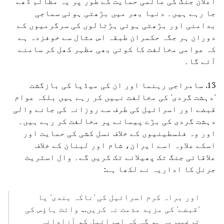
اعلان جنگ کی عالمی حمایت کے طور پر یہ مظالم ڈھے
جا رہے ہیں۔ دنیا بھر میں بڑھتی ہوئی سماجی
بدامنی اور بڑھتی ہوئی ہڑتالوں کی سرگرمیوں کے
دوران ہر جگہ حکمران طبقہ اس مثال سے خوفزدہ ہے
کہ عوامی مخالفت کا کوئی بھی مظہر کھل کر سامنے
آئے گا۔
13. سامراجی رہنما اور ان کی میڈیا کی بازگشت
'دہشت گردی' کی مخالفت نہیں کر رہے ہیں بلکہ عوام
قبضے اور اسرائیل کی طرف سے روزانہ کی جانے والی
دہشت گردی کی بڑے پیمانے پر مخالفت کر رہے ہیں۔
اور وہ فلسطینیوں کے خلاف نسل کشی کی حمایت اور
اسکے علاوہ اسے ایران، شام اور لبنان کے خلاف
علاقائی جنگ تک پھیلانے تک کریں گے۔ وال اسٹریٹ
جرنل کا اداریہ نے لکھا ہے:
اور براہ کرم اسرائیل کی 'ناکہ بندی' یا
'قبضے' کی مزید مذمت نہ کریں... وائٹ ہاؤس کی
ترغیب یہ ہو گی کہ اسرائیل کو آزادانہ