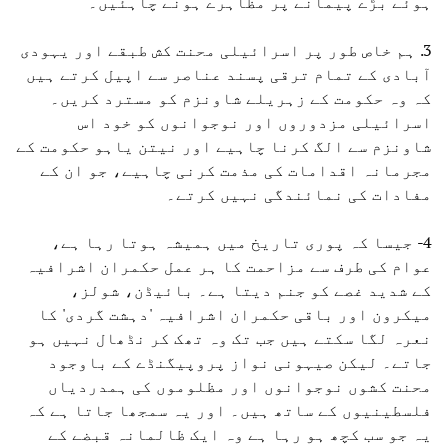
ہوئے بڑے پیمانے پر مظاہرے ہونے چاہئیں۔
3. ہم خاص طور پر اسرائیلی محنت کش طبقے اور یہودی
آبادی کے تمام ترقی پسند عناصر سے اپیل کرتے ہیں
کہ وہ حکومت کے زہریلے شاونزم کو مسترد کریں۔
اسرائیلی مزدوروں اور نوجوانوں کو خود اس
شاونزم سے الگ کرنا چاہیے اور نیتن یاہو حکومت کے
مجرمانہ اقدامات کی مذمت کرنی چاہیے، جو ان کے
مفادات کی نمائندگی نہیں کرتے۔
4- جیسا کہ پوری تاریخ میں ہمیشہ ہوتا رہا ہے،
عوام کی طرف سے مزاحمت کا ہر عمل حکمران اشرافیہ
کے شدید غصے کو جنم دیتا ہے۔ بائیڈن، شولز،
میکرون اور باقی حکمران اشرافیہ 'دہشت گردی' کا
نعرہ لگا سکتے ہیں جب تک وہ تھک کر نڈھال نہیں ہو
جاتے۔ لیکن صیہونی نواز پروپیگنڈے کے باوجود
محنت کشوں نوجوانوں اور مظلوموں کی ہمدردیاں
فلسطینیوں کے ساتھ ہیں۔ اور یہ سمجھا جاتا ہے کہ
یہ جو سب کچھ ہو رہا ہے وہ ایک ظالمانہ قبضے کے