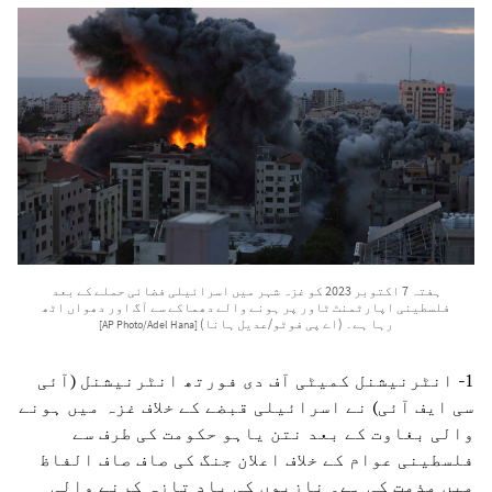
ہفتہ 7 اکتوبر 2023 کو غزہ شہر میں اسرائیلی فضائی حملے کے بعد
فلسطینی اپارٹمنٹ ٹاور پر ہونے والے دھماکے سے آگ اور دھواں اٹھ
رہا ہے۔ (اے پی فوٹو/عدیل ہانا)
[AP Photo/Adel Hana]
1- انٹرنیشنل کمیٹی آف دی فورتھ انٹرنیشنل (آئی
سی ایف آئی) نے اسرائیلی قبضے کے خلاف غزہ میں ہونے
والی بغاوت کے بعد نتن یاہو حکومت کی طرف سے
فلسطینی عوام کے خلاف اعلان جنگ کی صاف صاف الفاظ
میں مذمت کی ہے۔ نازیوں کی یاد تازہ کرنے والی