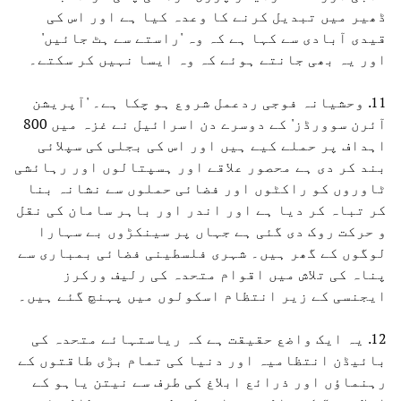
ڈھیر میں تبدیل کرنے کا وعدہ کیا ہے اور اس کی
قیدی آبادی سے کہا ہے کہ وہ 'راستے سے ہٹ جائیں'
اور یہ بھی جانتے ہوئے کہ وہ ایسا نہیں کر سکتے۔
11. وحشیانہ فوجی ردعمل شروع ہو چکا ہے۔ 'آپریشن
آئرن سوورڈز' کے دوسرے دن اسرائیل نے غزہ میں 800
اہداف پر حملے کیے ہیں اور اس کی بجلی کی سپلائی
بند کر دی ہے محصور علاقے اور ہسپتالوں اور رہائشی
ٹاوروں کو راکٹوں اور فضائی حملوں سے نشانہ بنا
کر تباہ کر دیا ہے اور اندر اور باہر سامان کی نقل
و حرکت روک دی گئی ہے جہاں پر سینکڑوں بے سہارا
لوگوں کے گھر ہیں۔ شہری فلسطینی فضائی بمباری سے
پناہ کی تلاش میں اقوام متحدہ کی رلیف ورکرز
ایجنسی کے زیر انتظام اسکولوں میں پہنچ گئے ہیں۔
12. یہ ایک واضع حقیقت ہے کہ ریاستہائے متحدہ کی
بائیڈن انتظامیہ اور دنیا کی تمام بڑی طاقتوں کے
رہنماؤں اور ذرائع ابلاغ کی طرف سے نیتن یاہو کے