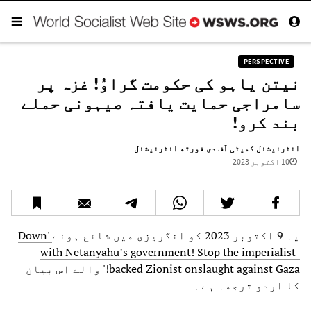
PERSPECTIVE
نیتن یاہو کی حکومت گراوُ! غزہ پر
سامراجی حمایت یافتہ صیہونی حملے
بند کرو!
انٹرنیشنل کمیٹی آف دی فورتھ انٹرنیشنل
10 اکتوبر 2023
یہ 9 اکتوبر 2023 کو انگریزی میں شائع ہونے
'Down
with Netanyahu’s government! Stop the imperialist-
backed Zionist onslaught against Gaza!'
والے اس بیان
کا اردو ترجمہ ہے۔