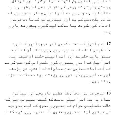
کے اہم رہنماؤں یش اتید کے یائر لاپڈ اور نیشنل
یونٹی پارٹی کے بینی گینٹز کو بھی اٹل طور پر بے
نقاب کیا ہے جنہوں نے اسرائیلی جنگی منصوبوں کے
ساتھ یکجھتی کی ہے اور نیتن یاہو کے ساتھ قومی
اتحاد کی حکومت بنانے کے لیے گہری پیش رفت جاری
ہے۔
17. اسرائیل کے محنت کشوں اور نوجوانوں کے لیے
فلسطینی انکے کے دشمن نہیں ہیں بلکہ اُن کے لیے
نیتن یاہو حکومت اور اسرائیلی حکمران طبقہ ہے۔
اسرائیل کے اندر جمہوری طرز حکمرانی کو ختم کرنے
کے اقدامات سماجی عدم مساوات کے انتہائی بڑھنے
اور سماجی پروگراموں پر بڑھتے ہوئے حملے سے جڑے
ہوئے ہیں۔
18. موجودہ صورتحال کا عظیم تاریخی اور سیاسی
تضاد یہ ہے: اسرائیلی محنت کش طبقہ صہیونی جبر کے
خلاف فلسطینی عوام کے جمہوری حقوق کے لیے جدوجہد
کیے بغیر اپنے جمہوری حقوق کا دفاع نہیں کر سکتا۔