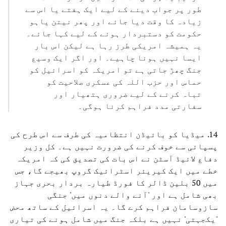
طور پر جواب دینے کے لیے ایک ہفتے یا اس سے
زیادہ کا وقت دیا جائے اور پھر نیتن یاہو
حکومت کو دستبردار ہونے کے لیے کہا جائے۔
یہ ہمیشہ امریکی طرز رہا ہے لیکن اس بار
ایسا نہیں ہونا چاہیے۔ اور اگر ایک وسیع
جنگ چھڑ جاتی ہے تو امریکہ کو اسرائیل کو
حماس اور حزب اللہ کی عسکری صلاحیت کو
تباہ کرنے کے لیے ضروری ہتھیار اور
سفارتی مدد فراہم کرنا ہوگی۔
14. میڈیا کو بائیڈن انتظامیہ کی طرف سے اس طرح کی
پسپائی سے خوف کرنے کی ضرورت نہیں ہے۔ کل وزیر
دفاع لائیڈ آسٹن نے اس بات کی تصدیق کی کہ امریکہ
خطے میں ایک کیریئر اسٹرائیک گروپ بھیجے گا، جس
میں 50 بلین ڈالر کا فورڈ طیارہ بردار بحری جہاز
بھی شامل ہے اور 'آنے والے دنوں میں' جنگی
سازوسامان فراہم کرے گا۔ یہ اسرائیل کے ساتھ محض
'یکجہتی' نہیں ہے بلکہ جنگ میں شامل ہونے کی تیاری