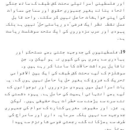
اور فلسطینی اسرائیلی محنت کش طبقے کے ساتھ جنگی
اتحاد بنائے بغیر جمہوری حقوق اور سماجی مساوات
کی اپنی خواہشات حاصل نہیں کر سکتے۔ واحد قابل
عمل نقطہ نظر ایک فرضی 'دو ریاستی حل' نہیں ہے بلکہ
یہودی اور عرب مزدوروں کی ایک متحد سوشلسٹ ریاست
ہے۔
19. فلسطینیوں کی جدوجہد جتنی بھی مستحکم اور
بہادری سے بھری ہی کی کیوں نہ ہو لیکن وہ جن
ناقابل برداشت حالات کا سامنا کر رہے ہیں وہ
سوشلزم کے لیے محنت کش طبقے کی ایک بین الاقوامی
تحریک کے فروغ کے بغیر حل یا حاصل نہیں ہوں گے۔ یہ
بات اسرائیل میں یہودی مزدوروں اور نوجوانوں کے
لیے بھی انتہائی اہمیت کی حامل ہے۔ یہود دشمنی کے
نئے سرے سے بڑھنے سے خطرات بہت حقیقی ہیں۔ لیکن
یہ غزہ اور مقبوضہ مغربی کنارے کے عوام کی جمہوری
جدوجہد سے نہیں بلکہ سرمایہ داری اور سامراج کی
طرف سے بھڑکائے گئے رجعتی قومی شاونزم سے پیدا
ہوتا ہے۔