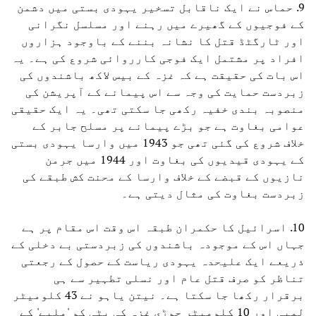
9. حماس نے ایک ناقابل تسخیر یہودی بستی میں دشمن
کے فوجیوں کے گھیرے میں رہنے اور مسلسل نگرانی
اور ٹارگٹڈ قتل کا نشانہ بننے کے باوجود ہزاروں
افراد پر مشتمل ایک فوجی کارروائی شروع کی ہے۔ یہ
اس بات کی حقیقت ہے کہ غزہ کے بیس لاکھ باشندوں کی
زبردست حمایت کی وجہ سے اس پیمانے کے آپریشن کی
منصوبہ بندی خفیہ رکھی جا سکتی تھی۔ یہ ایک حقیقی
عوامی بغاوت ہے جو بڑے پیمانے پر مسلح جابر کے
خلاف شروع کی گئی تھی جو 1943 میں وارسا یہودی بستی
کے یہودی قیدیوں کی بغاوت اور 1944 میں جرمن
نازیوں کے قبضے کے خلاف وارسا کے محنت کش طبقے کی
زبردست بغاوت کی مثال دیتی ہے۔
10. اسرائیل کا حکمران طبقہ اس وقت اس مقام پر ہے
جہاں اس کے موجودہ باشندوں کی زبردستی بے دخلی کے
ذریعے ایک علیحدہ یہودی ریاست کے حصول کے رجعتی
تناظر کو صرف قتل عام اور نسلی تطہیر سے ہی
برقرار رکھا جا سکتا ہے۔ نیتن یاہو نے 43 کلومیٹر
لمبی اور 10 کلومیٹر چوڑی غزہ کی پٹی کو 'ملبے' کے