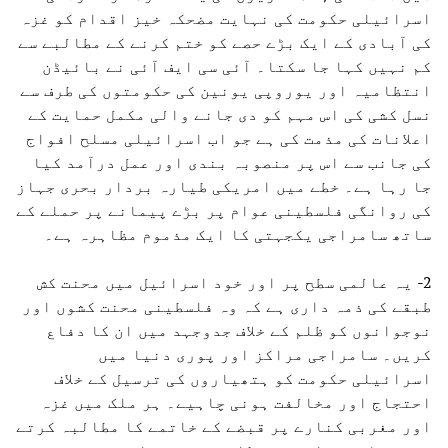
اسرائیلی حکومت کی نہایت مضحکہ خیز اقدام کو غزہ
کی آبادی کے ایک بڑے حصے کو ختم کرنے کے مطالبے سے
کم نہیں کہا جا سکتا۔ آئی سی ایف آئی نے بائیڈن
انتظامیہ اور یوروپی یونین کی حکومتوں کی طرف سے
نسل کشی کی اس مہم کو دی جانے والی مکمل حمایت کے
اعلانات کی مذمت کی ہے جو اب اسرائیلی مسلح افواج
کی جانب سے اس پر منصوبہ بندی اور عمل درآمد کیا
جا رہا ہے۔ خطے میں امریکی طیارہ بردار بحری جہاز
کی روانگی فلسطینی عوام پر بڑے پیمانے پر حملے کے
ساتھ سامراجی یکجہتی کا ایک مذموم مظاہرہ ہے۔
2- یہ عالمی سطح پر اور خود اسرائیل میں محنت کش
طبقے کی ذمہ داری ہے کہ وہ فلسطینی محنت کشوں اور
نوجوانوں کو ظلم کے خلاف جدوجہد میں ان کا دفاع
کریں۔ سامراجی مراکز اور پوری دنیا میں
اسرائیلی حکومت کو ہتھیاروں کی ترسیل کے خلاف
احتجاج اور مخالفت ہونی چاہیے۔ ہر ملک میں غزہ
اور مغربی کنارے پر قبضے کے خاتمے کا مطالبہ کرتے