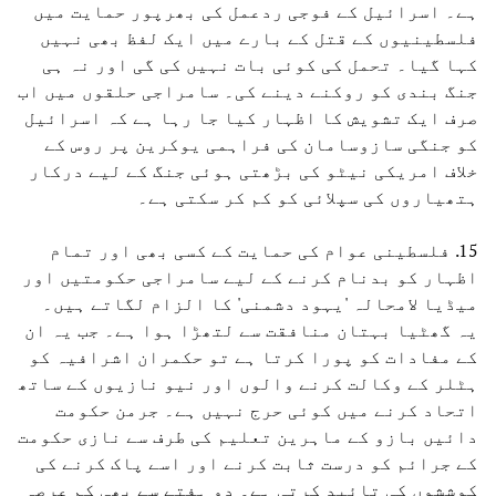
ہے۔ اسرائیل کے فوجی ردعمل کی بھرپور حمایت میں
فلسطینیوں کے قتل کے بارے میں ایک لفظ بھی نہیں
کہا گیا۔ تحمل کی کوئی بات نہیں کی گی اور نہ ہی
جنگ بندی کو روکنے دینے کی۔ سامراجی حلقوں میں اب
صرف ایک تشویش کا اظہار کیا جا رہا ہے کہ اسرائیل
کو جنگی سازوسامان کی فراہمی یوکرین پر روس کے
خلاف امریکی نیٹو کی بڑھتی ہوئی جنگ کے لیے درکار
ہتھیاروں کی سپلائی کو کم کر سکتی ہے۔
15. فلسطینی عوام کی حمایت کے کسی بھی اور تمام
اظہار کو بدنام کرنے کے لیے سامراجی حکومتیں اور
میڈیا لامحالہ 'یہود دشمنی' کا الزام لگاتے ہیں۔
یہ گھٹیا بہتان منافقت سے لتھڑا ہوا ہے۔ جب یہ ان
کے مفادات کو پورا کرتا ہے تو حکمران اشرافیہ کو
ہٹلر کے وکالت کرنے والوں اور نیو نازیوں کے ساتھ
اتحاد کرنے میں کوئی حرج نہیں ہے۔ جرمن حکومت
دائیں بازو کے ماہرین تعلیم کی طرف سے نازی حکومت
کے جرائم کو درست ثابت کرنے اور اسے پاک کرنے کی
کوششوں کی تائید کرتی ہے۔ دو ہفتے سے بھی کم عرصہ