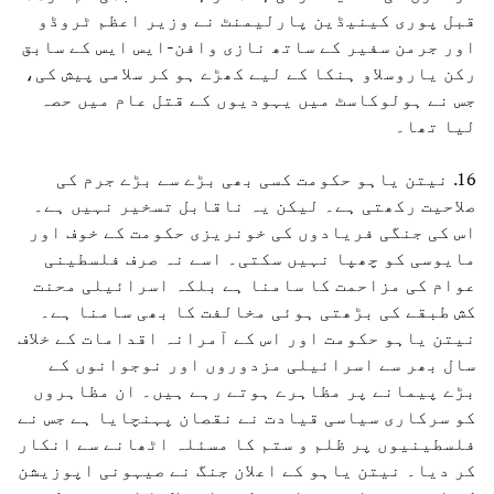
قبل پوری کینیڈین پارلیمنٹ نے وزیر اعظم ٹروڈو
اور جرمن سفیر کے ساتھ نازی وافن-ایس ایس کے سابق
رکن یاروسلاو ہنکا کے لیے کھڑے ہو کر سلامی پیش کی،
جس نے ہولوکاسٹ میں یہودیوں کے قتل عام میں حصہ
لیا تھا۔
16. نیتن یاہو حکومت کسی بھی بڑے سے بڑے جرم کی
صلاحیت رکھتی ہے۔ لیکن یہ ناقابل تسخیر نہیں ہے۔
اس کی جنگی فریادوں کی خونریزی حکومت کے خوف اور
مایوسی کو چھپا نہیں سکتی۔ اسے نہ صرف فلسطینی
عوام کی مزاحمت کا سامنا ہے بلکہ اسرائیلی محنت
کش طبقے کی بڑھتی ہوئی مخالفت کا بھی سامنا ہے۔
نیتن یاہو حکومت اور اس کے آمرانہ اقدامات کے خلاف
سال بھر سے اسرائیلی مزدوروں اور نوجوانوں کے
بڑے پیمانے پر مظاہرے ہوتے رہے ہیں۔ ان مظاہروں
کو سرکاری سیاسی قیادت نے نقصان پہنچایا ہے جس نے
فلسطینیوں پر ظلم و ستم کا مسئلہ اٹھانے سے انکار
کر دیا۔ نیتن یاہو کے اعلان جنگ نے صیہونی اپوزیشن