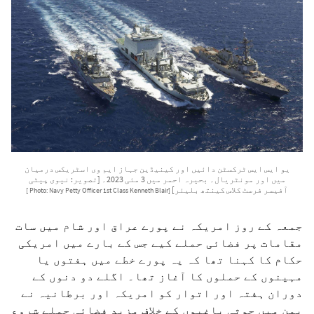
یو ایس ایس ٹرکسٹن دائیں اور کینیڈین جہاز ایم وی اسٹریکس درمیان
میں اور مونٹریال۔ بحیرہ احمر میں 3 مئی 2023۔ [تصویر: نیوی پیٹی
آفیسر فرسٹ کلاس کینتھ بلیئر]
[Photo: Navy Petty Officer 1st Class Kenneth Blair ]
جمعہ کے روز امریکہ نے پورے عراق اور شام میں سات
مقامات پر فضائی حملے کیے جس کے بارے میں امریکی
حکام کا کہنا تھا کہ یہ پورے خطے میں ہفتوں یا
مہینوں کے حملوں کا آغاز تھا۔ اگلے دو دنوں کے
دوران ہفتہ اور اتوار کو امریکہ اور برطانیہ نے
یمن میں حوثی باغیوں کے خلاف مزید فضائی حملے شروع