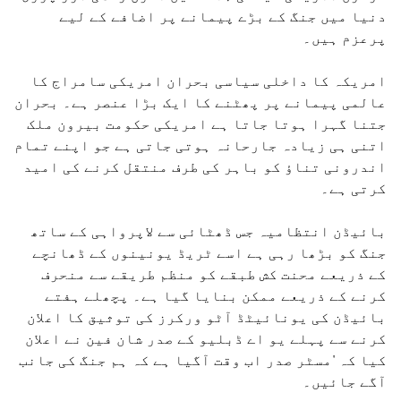
دنیا میں جنگ کے بڑے پیمانے پر اضافے کے لیے
پرعزم ہیں۔
امریکہ کا داخلی سیاسی بحران امریکی سامراج کا
عالمی پیمانے پر پھٹنے کا ایک بڑا عنصر ہے۔ بحران
جتنا گہرا ہوتا جاتا ہے امریکی حکومت بیرون ملک
اتنی ہی زیادہ جارحانہ ہوتی جاتی ہے جو اپنے تمام
اندرونی تناؤ کو باہر کی طرف منتقل کرنے کی امید
کرتی ہے۔
بائیڈن انتظامیہ جس ڈھٹائی سے لاپرواہی کے ساتھ
جنگ ​​کو بڑھا رہی ہے اسے ٹریڈ یونینوں کے ڈھانچے
کے ذریعے محنت کش طبقے کو منظم طریقے سے منحرف
کرنے کے ذریعے ممکن بنایا گیا ہے۔ پچھلے ہفتے
بائیڈن کی یونائیٹڈ آٹو ورکرز کی توثیق کا اعلان
کرنے سے پہلے یو اے ڈبلیو کے صدر شان فین نے اعلان
کیا کہ 'مسٹر صدر اب وقت آگیا ہے کہ ہم جنگ کی جانب
آگے جائیں۔