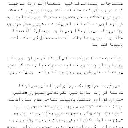
عملی جامہ پہنانے کے لیے استعمال کر رہا ہے جیسا
کہ مشرق وسطیٰ کے محاذ کے ساتھ روس اور چین کے خلاف
امریکی جنگ کے جنگی منصوبے متحرک ہیں۔ ڈبلیو ایس
ڈبلیو ایس نے لکھا کہ امریکہ نے مشرق وسطیٰ میں جو
بڑے پیمانے پر آرمڈا بھیجا وہ صرف ایک 'طاقت کا
مظاہرہ' نہیں تھا بلکہ اسے استعمال کرنے کے لئے
بھیجا گیا ہے.
اس کے بعد سے امریکہ نے اس آرمڈا کو عراق اور شام
پر بار بار بمباری کے لیے متحرک کیا ہے جب کہ یمن
پر حملے عملی طور پر روزمرہ کا واقعہ بن چکے ہیں۔
امریکی سامراج ایک حیران کن داخلی بحران کا
سامنا کر رہا ہے جس میں حکومت کی جمہوری شکلیں
حیران کن اور مسلسل پھیلتی سماجی عدم مساوات کے
دباؤ کے تحت ٹوٹ رہی ہیں۔ یہاں تک کہ جب وہ ایک
تلخ دھڑے بندی کی جدوجہد میں جکڑے ہوئے ہیں جو
تیزی سے ایک مکمل آئینی بحران کی طرف بڑھ رہی ہے
دونوں امریکی سیاسی جماعتیں مشرق وسطیٰ اور پوری