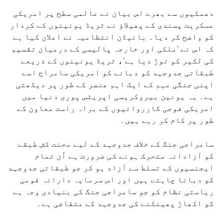
دھمکیوں سے بھرے اس بیان نے عالمی سطح پر امریکی
عسکریت پسندی کے پھیلاؤ نے ٹریڈ یونینوں کے کردار
کو واضح کر دیا۔ بائیڈن انتظامیہ نے اعلان کیا ہے
کہ اس نے 'ملکی اور خارجہ پالیسی کے درمیان تقسیم
کی لکیر کو توڑ دیا ہے'، ٹریڈ یونینوں کے ذریعے
طبقاتی جدوجہد کو دبانے کو امریکی سامراج اسے
اپنی جنگی مہم کے ایک اہم عنصر کے طور پر دیکھتی
ہے۔ یہ یونین بیروکریسی اپریٹس پوری دنیا میں
امریکی فوجی کارروائیوں کے براہ راست معاون کے
طور پر کام کر رہے ہیں۔
سامراجی جنگ کے خلاف جدوجہد کے لیے محنت کش طبقے
کو آزادانہ متحرک ہونے کی ضرورت ہے اُن تمام
ایجنسیوں کے تسلط سے آزاد ہو کر جو طبقاتی جدوجہد
کو دبانا چاہتے ہیں اور اس سرمایہ دارانہ قومی
ریاستی نظام کو جو سامراجی جنگ کی بنیادی وجہ ہے
کو اکھاڑ پھینکنے کی جدوجہد کے متقاضی ہے۔