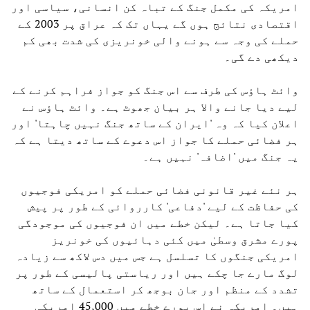
امریکہ کی مکمل جنگ کے تباہ کن انسانی، سیاسی اور
اقتصادی نتائج ہوں گے یہاں تک کہ عراق پر 2003 کے
حملے کی وجہ سے ہونے والی خونریزی کی شدت بھی کم
دیکھی دے گی۔
وائٹ ہاؤس کی طرف سے اس جنگ کو جواز فراہم کرنے کے
لیے دیا جانے والا ہر بیان جھوٹ ہے۔ وائٹ ہاؤس نے
اعلان کیا کہ وہ 'ایران کے ساتھ جنگ ​​نہیں چاہتا' اور
ہر فضائی حملے کا جواز اس دعوے کے ساتھ دیتا ہے کہ
یہ جنگ میں 'اضافہ' نہیں ہے۔
ہر نئے غیر قانونی فضائی حملے کو امریکی فوجیوں
کی حفاظت کے لیے 'دفاعی' کارروائی کے طور پر پیش
کیا جاتا ہے۔ لیکن خطے میں ان فوجیوں کی موجودگی
پورے مشرق وسطیٰ میں کئی دہائیوں کی خونریز
امریکی جنگوں کا تسلسل ہے جس میں دس لاکھ سے زیادہ
لوگ مارے جا چکے ہیں اور ریاستی پالیسی کے طور پر
تشدد کے منظم اور جان بوجھ کر استعمال کے ساتھ
ہیں۔ امریکہ نے اس پورے خطے میں 45,000 امریکی