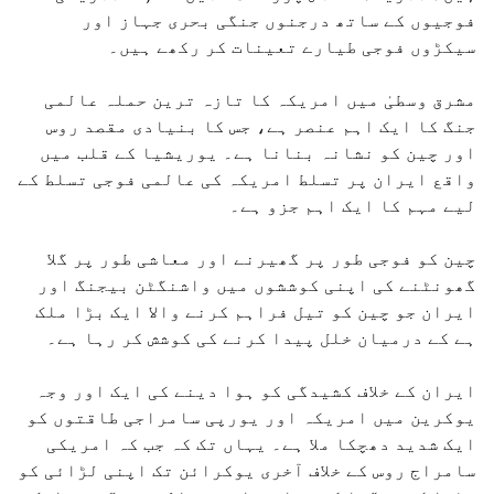
فوجیوں کے ساتھ درجنوں جنگی بحری جہاز اور
سیکڑوں فوجی طیارے تعینات کر رکھے ہیں۔
مشرق وسطیٰ میں امریکہ کا تازہ ترین حملہ عالمی
جنگ کا ایک اہم عنصر ہے، جس کا بنیادی مقصد روس
اور چین کو نشانہ بنانا ہے۔ یوریشیا کے قلب میں
واقع ایران پر تسلط امریکہ کی عالمی فوجی تسلط کے
لیے مہم کا ایک اہم جزو ہے۔
چین کو فوجی طور پر گھیرنے اور معاشی طور پر گلا
گھونٹنے کی اپنی کوششوں میں واشنگٹن بیجنگ اور
ایران جو چین کو تیل فراہم کرنے والا ایک بڑا ملک
ہے کے درمیان خلل پیدا کرنے کی کوشش کر رہا ہے۔
ایران کے خلاف کشیدگی کو ہوا دینے کی ایک اور وجہ
یوکرین میں امریکہ اور یورپی سامراجی طاقتوں کو
ایک شدید دھچکا ملا ہے۔ یہاں تک کہ جب کہ امریکی
سامراج روس کے خلاف آخری یوکرائن تک اپنی لڑائی کو