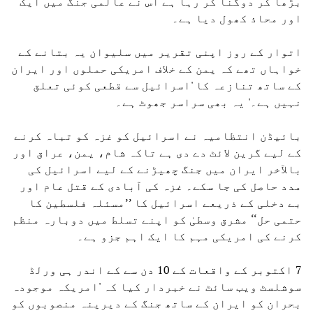
بڑھا کر دوگنا کر رہا ہے اس نے عالمی جنگ میں ایک
اور محاذ کھول دیا ہے۔
اتوار کے روز اپنی تقریر میں سلیوان یہ بتانے کے
خواہاں تھے کہ یمن کے خلاف امریکی حملوں اور ایران
کے ساتھ تنازعہ کا 'اسرائیل سے قطعی کوئی تعلق
نہیں ہے۔' یہ بھی سراسر جھوٹ ہے۔
بائیڈن انتظامیہ نے اسرائیل کو غزہ کو تباہ کرنے
کے لیے گرین لائٹ دے دی ہے تاکہ شام، یمن، عراق اور
بالآخر ایران میں جنگ چھیڑنے کے لیے اسرائیل کی
مدد حاصل کی جا سکے۔ غزہ کی آبادی کے قتل عام اور
بے دخلی کے ذریعے اسرائیل کا ’’مسئلہ فلسطین کا
حتمی حل‘‘ مشرق وسطیٰ کو اپنے تسلط میں دوبارہ منظم
کرنے کی امریکی مہم کا ایک اہم جزو ہے۔
7 اکتوبر کے واقعات کے 10 دن سے کے اندر ہی ورلڈ
سوشلسٹ ویب سائٹ نے خبردار کیا کہ 'امریکہ موجودہ
بحران کو ایران کے ساتھ جنگ ​​کے دیرینہ منصوبوں کو