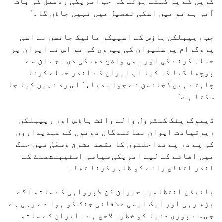
کریں گے یہ کہتے ہوئے کہ 'جب امریکی ردعمل کی بات
آتی ہے تو میں اسکی تفصیل میں نہیں جاؤں گا۔'
جب ریپبلکن ہاؤس کے اسپیکر مائیک جانسن نے اسی
پروگرام پر سلیوان کی پیروی کی تو اس نے ایران پر
حملہ کرنے کی اور بھی واضح دھمکی دی۔ جب ان سے
پوچھا گیا کہ کیا آپ ایران کے اندر حملے کرنا
چاہتے ہیں؟ جانسن نے جواب دیا، ' اس رد نہیں کیا جا
سکتا ہے.'
ڈیموکریٹک کنٹرول والے وائٹ ہاؤس اور ریپبلکن
زیرقیادت ایوان نمائندگان دونوں کے عہدیداروں
کی پے در پے مداخلتوں کا مقصد مشرق وسطیٰ میں جنگ
میں اضافے کے لیے امریکی سیاسی اسٹیبلشمنٹ کے
اندر اتفاق رائے کو ظاہر کرنا تھا۔
بائیڈن انتظامیہ حیران کن لاپرواہی کے ساتھ آگے
بڑھ رہی اور ایک ایسی علاقائی جنگ کو ہوا دے رہی ہے
جس سے پوری دنیا کو خطرہ لاحق ہے۔ ایران کے ساتھ