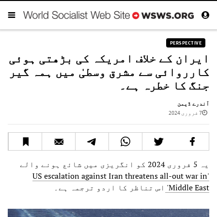
PERSPECTIVE
ایران کے خلاف امریکہ کی بڑھتی ہوئی
کارروائی سے مشرق وسطیٰ میں ہمہ گیر
جنگ کا خطرہ ہے۔
آندرے ڈیمن
7 فروری 2024
یہ 5 فروری 2024 کو انگریزی میں شائع ہونے والے
'US escalation against Iran threatens all-out war in
Middle East'
اس تناظر کا اردو ترجمہ ہے۔