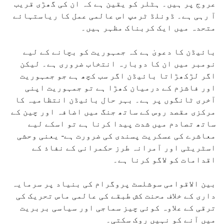
عروج پر ہیں۔ ہٹلر کو یقین ہے کہ ان کی گھڑی قریب
آ رہی ہے۔ ڈونلڈ ٹرمپ اس عالمی عمل کا ریاستہائے
متحدہ میں ایک کربناک مظہر ہیں۔
بائیڈن کا دعویٰ ہے کہ جمہوریت کو بچانے کے لیے
نومبر میں ان کا دوبارہ انتخاب ضروری ہے۔ لیکن
اگر لڑکھڑاتا بائیڈن اگر سب کچھ ہے جو جمہوریت
اور فاشزم کے درمیان کھڑا ہے تو جمہوریت اپنی
آخری ٹانگوں پر ہے۔ بہر حال بائیڈن انتظامیہ کا
مرکزی مقصد روس کے ساتھ جنگ ​​میں اضافہ اور چین کے
ساتھ تصادم میں شدت پیدا کرنا ہے تو اسکے لیے
معاشرے کی عسکریت پسندی کی ضرورت ہے- یعنی وحشی
اسٹریٹی اور آمرانہ طرز حکمرانی کے نفاذ کے
اقدامات کو لاگو کرنا ہے۔
بین الاقوامی سوشلسٹ پروگرام کی بنیاد پر سرمایہ
داری کے خلاف محنت کش طبقے کی عالمی ماس تحریک کی
ترقی کے علاوہ کوئی چیز سماجی اور سیاسی بربریت
میں آنے کو نہیں روک سکتی۔