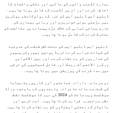
ہمارے لکھنے والوں کو عالمی اور ملکی واقعات کا
احاطہ کرنے اور ان پر لکھنے کے قابل ہونا چاہیے۔
ڈبلیو ایس ڈبلیو ایس کو غزہ کے ہولوکاسٹ، یوکرین
میں بڑھتی ہوئی خونریزی اور وبائی بیماری کی
جاری سماجی تباہی کے خلاف بڑے پیمانے پر مخالفت کو
متحرک کرنے کے قابل ہونا چاہیے۔
ڈبلیو ایس ڈبلیو ایس کو محنت کش طبقے کی جدوجہد
کو قیادت فراہم کرنے ٹریڈ یونین بیوروکریسیوں
کی غداریوں کو بے نقاب کرنے اور بین الاقوامی
ورکرز الائنس آف رینک اور فائل کمیٹیوں کی ترقی
میں مدد کرنے کی پوزیشن میں ہونا چاہیے۔
دو سرمایہ دارانہ جماعتوں اور کارپوریٹ میڈیا
کی طرف سے عائد جابرانہ پابندیوں کے باوجود ورلڈ
سوشلسٹ ویب سائٹ کو 2024 کی مہم کا سوشلسٹ نقطہ
نظر سے تجزیہ فراہم کرنا چاہیے۔ اسے ٹرمپ اور
بائیڈن کے رجعتی ایجنڈوں کو بے نقاب کرنا چاہیے
اور اس بات کو یقینی بنانا چاہیے کہ جو کشور اور