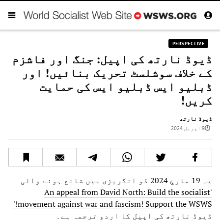
PERSPECTIVE
ڈیوڈ نارتھ کی اپیل: جنگ اور فاشزم
کے خلاف سوشلسٹ تحریک بنائیں! اور
ڈبلیو ایس ڈبلیو ایس کی حمایت
کریں!
ڈیوڈ نارتھ
9 اپریل 2024
یہ 19 مارچ 2024 کو انگریزی میں شائع ہونے والی
'An appeal from David North: Build the socialist
movement against war and fascism! Support the WSWS!'
ڈیوڈ نارتھ کی اپیل کا اردو ترجمہ ہے۔