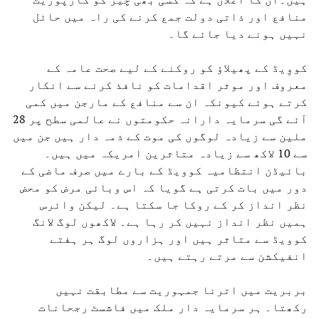
منافع اور ذاتی دولت جمع کرنے کی راہ میں حائل
نہیں ہونے دیا جائے گا۔
کووِیڈ کے پھیلاؤ کو روکنے کے لیے صحت عامہ کے
معروف اور موثر اقدامات کو نافذ کرنے سے انکار
کرتے ہوئے کیونکہ ان سے منافع کے مارجن میں کمی
آئے گی سرمایہ دارانہ حکومتوں نے عالمی سطح پر 28
ملین سے زیادہ لوگوں کی موت کے ذمہ دار ہیں جن میں
سے 10 لاکھ سے زیادہ متاثرین امریکہ میں ہیں۔
بائیڈن انتظامیہ کوویڈ کے بارے میں صرف ماضی کے
دور میں بات کرتی ہے گویا کہ اس وبائی مرض کو محض
نظر انداز کر کے روکا جا سکتا ہے۔ لیکن وائرس
ہمیں نظر انداز نہیں کر رہا ہے۔ لاکھوں لوگ لانگ
کوویڈ سے متاثر ہیں اور ہزاروں لوگ ہر ہفتے
انفیکشن سے مرتے رہتے ہیں۔
بربریت میں اترنا جمہوریت سے مطابقت نہیں
رکھتا۔ ہر سرمایہ دار ملک میں فاشسٹ رجحانات