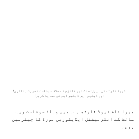
ڈیوڈ نارتھ کی اپیل: جنگ اور فاشزم کے خلاف سوشلسٹ تحریک بنائیں!
اور ڈبلیو ایس ڈبلیو ایس کی حمایت کریں!
میرا نام ڈیوڈ نارتھ ہے۔ میں ورلڈ سوشلسٹ ویب
سائٹ کے انٹرنیشنل ایڈیٹوریل بورڈ کا چیئرمین
ہوں۔