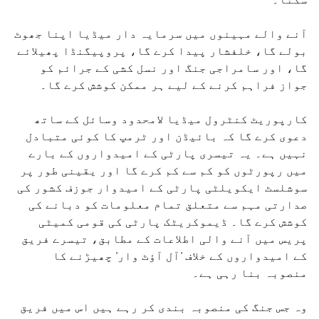
آنے والے مہینوں میں سرمایہ دار میڈیا اپنا جھوٹ
بولے گا، خلفشار پیدا کرے گا، پروپیگنڈا پھیلائے
گا، اور سامراجی جنگ اور نسل کشی کے جرائم کو
جواز فراہم کرنے کے لیے ہر ممکن کوشش کرے گا۔
کارپوریٹ کنٹرول میڈیا لامحدود وسائل کے ساتھ
دعوی کرے گا کہ بائیڈن اور ٹرمپ کا کوئی متبادل
نہیں ہے۔ یہ تیسری پارٹی کے امیدواروں کے بارے
میں رپورٹوں کو کم سے کم کرے گا اور یقینی طور پر
سوشلسٹ ایکویلٹی پارٹی کے امیدوار جوزف کشور کی
صدارتی مہم سے متعلق تمام معلومات کو دبانے کی
کوشش کرے گا۔ ڈیموکریٹک پارٹی کی قومی کمیٹی
پریس میں آنے والی اطلاعات کے مطابق، تیسرے فریق
کے امیدواروں کے خلاف 'آل آؤٹ وار' چھیڑنے کا
منصوبہ بنا رہی ہے۔
وہ جس جنگ کی منصوبہ بندی کر رہے ہیں اس میں فریق