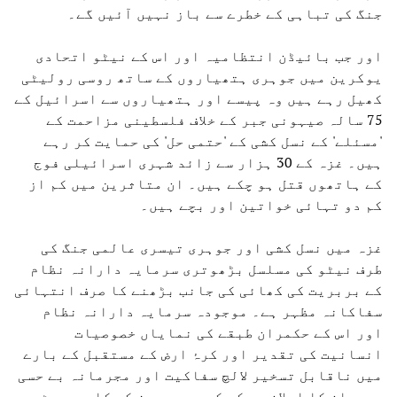
جنگ کی تباہی کے خطرے سے باز نہیں آئیں گے۔
اور جب بائیڈن انتظامیہ اور اس کے نیٹو اتحادی
یوکرین میں جوہری ہتھیاروں کے ساتھ روسی رولیٹی
کھیل رہے ہیں وہ پیسے اور ہتھیاروں سے اسرائیل کے
75 سالہ صیہونی جبر کے خلاف فلسطینی مزاحمت کے
'مسئلے' کے نسل کشی کے 'حتمی حل' کی حمایت کر رہے
ہیں۔ غزہ کے 30 ہزار سے زائد شہری اسرائیلی فوج
کے ہاتھوں قتل ہو چکے ہیں۔ ان متاثرین میں کم از
کم دو تہائی خواتین اور بچے ہیں۔
غزہ میں نسل کشی اور جوہری تیسری عالمی جنگ کی
طرف نیٹو کی مسلسل بڑھوتری سرمایہ دارانہ نظام
کے بربریت کی کھائی کی جانب بڑھنے کا صرف انتہائی
سفاکانہ مظہر ہے۔ موجودہ سرمایہ دارانہ نظام
اور اس کے حکمران طبقے کی نمایاں خصوصیات
انسانیت کی تقدیر اور کرۂ ارض کے مستقبل کے بارے
میں ناقابل تسخیر لالچ سفاکیت اور مجرمانہ بے حسی
ہیں۔ان کا اعلان ہے کہ کسی بھی چیز کو کارپوریٹ