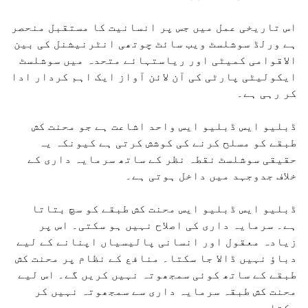
اس تاریخی عمل میں جس پر انسانیت کا مستقبل منحصر
ہے ورلڈ سوشلسٹ ویب سائٹ چوتھی انٹرنیشنل کی بین
الاقوامی کمیٹی اور ریاستہائے متحدہ میں سوشلسٹ
ایکولیٹی پارٹی کی آن لائن آواز ایک اہم کردار ادا
کر رہی ہے۔
ڈبلیو ایس ڈبلیو ایس واحد اشاعت ہے جو محنت کش
طبقے کو مسلح کرنے کی کوشش کرتی ہے کیونکہ یہ
حقیقی سوشلسٹ نقطہ نظر کے ساتھ سرمایہ داری کے
خلاف جدوجہد میں داخل ہوتی ہے۔
ڈبلیو ایس ڈبلیو ایس محنت کش طبقے کو سچ بتاتا
ہے۔ سرمایہ داری کی اصلاح نہیں ہو سکتی۔ اس پر
زیادہ معقول اور انسانی پالیسیاں اپنانے کے لیے
دباؤ نہیں ڈالا جا سکتا۔ منافع کے نظام پر محنت کش
طبقے کے ساتھ کوئی سمجھوتہ نہیں کریں گے۔ اس لیے
محنت کش طبقہ سرمایہ داری سے سمجھوتہ نہیں کر
سکتا۔