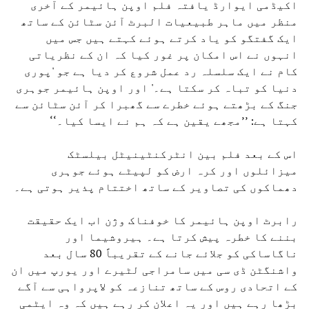
اکیڈمی ایوارڈ یافتہ فلم اوپن ہائیمر کے آخری
منظر میں ماہر طبیعیات البرٹ آئن سٹائن کے ساتھ
ایک گفتگو کو یاد کرتے ہوئے کہتے ہیں جس میں
انہوں نے اس امکان پر غور کیا کہ ان کے نظریاتی
کام نے ایک سلسلہ رد عمل شروع کر دیا ہے جو 'پوری
دنیا کو تباہ کر سکتا ہے۔' اور اوپن ہائیمر جوہری
جنگ کے بڑھتے ہوئے خطرے سے گھبرا کر آئن سٹائن سے
کہتا ہے: ’’مجھے یقین ہے کہ ہم نے ایسا کیا۔‘‘
اس کے بعد فلم بین انٹرکنٹینیٹل بیلسٹک
میزائلوں اور کرہ ارض کو لپیٹے ہوئے جوہری
دھماکوں کی تصاویر کے ساتھ اختتام پذیر ہوتی ہے۔
رابرٹ اوپن ہائیمر کا خوفناک وژن اب ایک حقیقت
بننے کا خطرہ پیش کرتا ہے۔ ہیروشیما اور
ناگاساکی کو جلائے جانے کے تقریباً 80 سال بعد
واشنگٹن ڈی سی میں سامراجی لٹیرے اور یورپ میں ان
کے اتحادی روس کے ساتھ تنازعہ کو لاپرواہی سے آگے
بڑھا رہے ہیں اور یہ اعلان کر رہے ہیں کہ وہ ایٹمی