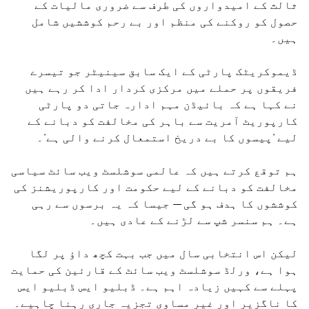
ثالث کے امیدواروں کی طرف سے ضروری مالیات کے
حصول کو روکنے کی منظم اور بے رحم کوششیں شامل
ہیں۔
ڈیموکریٹک پارٹی کے ایک سابق سینیٹر جو تیسرے
فریقوں پر حملے میں مرکزی کردار ادا کر رہے ہیں
نے کہا ہے کہ بائیڈن مہم ادارہ جاتی دو پارٹی
کارپوریٹ آمریت سے باہر کی مخالفت کو دبانے کے
لیے 'پیسوں کا بے دریخ استمعال کرنے والی ہے'۔
ہم توقع کرتے ہیں کہ عالمی سوشلسٹ ویب سائٹ سیاسی
مخالفت کو دبانے کے لیے حکومت اور کارپوریشنز کی
کوششوں کا ہدف ہو گی — جیسا کہ یہ برسوں سے رہی
ہے۔ ہم سنسر شپ سے لڑنے کے عادی ہیں۔
لیکن اس انتخابی سال میں جب بہت کچھ داؤ پر لگا
ہوا ہے، ورلڈ سوشلسٹ ویب سائٹ کے قارئین کی حمایت
پہلے سے کہیں زیادہ اہم ہے۔ ڈبلیو ایس ڈبلیو ایس
کا ناگزیر اور غیر مساوی تجزیہ جاری رہنا چاہیے۔