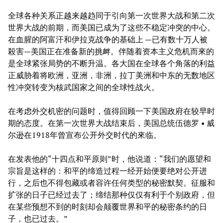
全球各种关系正越来越趋同于引向第一次世界大战和第二次
世界大战的前期，而美国已成为了这些不稳定冲突的中心。
在血腥的阿富汗和伊拉克战争的基础上 —已有数十万人被
殺害—美国正在准备新的挑衅。伴随着资本主义危机而來的
是全球紧张局势的不断升温。各大国在全球各个角落的利益
正威胁着将欧洲，亚洲，非洲，拉丁美洲和中东的无数地区
性冲突转变为核武国家之间的全球性战火。
在考虑外交机密的问题时，值得回顾一下美国政府在较早时
期的态度。在第一次世界大战结束后，美国总统伍德罗 • 威
尔逊在1918年曾宣布公开外交时代的來临。
在发表他的“十四点和平原则”时，他说道：“我们的愿望和
宗旨是这样的：和平的缔造过程一经开始便要绝对公开进
行，之后也不得包藏或者容许任何类型的秘密默契。征服和
扩张的日子已经过去了；缔结那种仅仅有利于个别政府，但
在某些预想不到的时刻却会颠覆世界和平的秘密条约的日
子，也已过去。”