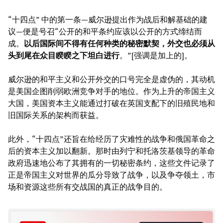
“十四点” 中的第一条—威尔逊提出作为战后和解基础的建
议—便是号召“公开的和平条约应该以公开的方式缔结而
成。
以后国际间不得有任何种类的秘密默契，外交也必须从
头到尾在众目睽睽之下坦白进行
。”[强调是加上的]。
威尔逊的和平主义和公开外交的口号完全是虚伪的，其动机
是美国企图削弱欧洲竞争对手的地位。作为上升的帝国主义
大国，美国资本主义能通过打破在英国支配下的旧殖民地和
旧国际关系的架构而获益。
此外，“十四点”还旨在给经历了灾难性的战争和俄国革命之
后的资本主义加以翻新。那时由列宁和托洛茨基领导的革命
政府迅速地公布了其拥有的一切秘密条约，这些文件记录了
正是帝国主义对世界的瓜分导致了战争，以及争夺领土，市
场和资源这些所有交战国的真正的战争目的。