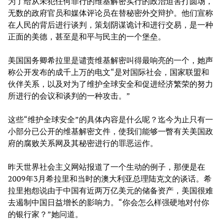
为了给从未犯任何罪行的维基解密实行的政治迫害打圆场，
无数的政府官员和媒体评论员在替秘密外交辩护。他们宣称
在人民的背后进行谈判，策划阴谋诡计和进行交易，是一种
正面的美德，甚至是和平与民主的一个堡垒。
美国国务卿希拉里是谴责维基解密叫得最响亮的一个，她声
称公开发布的成千上万的电文“是对国际社会，国家联盟和
伙伴关系，以及对为了维护全球安全和促进经济繁荣的努力
所进行的会议和谈判的一种攻击。”
这些“维护全球安全”的具体内容是什么呢？迄今为止只有一
小部分已公开的维基解密文件，使我们能够一瞥有关美国政
府的腐败关系网及其秘密进行的罪恶运作。
昨天世界社会主义网站报道了一个生动的例子，那便是在
2009年3月希拉里和当时的澳大利亚总理陆克文的谈话。希
拉里抱怨说由于中国有近两万亿美元的储备资产，美国很难
去遏制中国日益增长的影响力。“你会怎么样强硬地对付你
的银行家？”她问道。