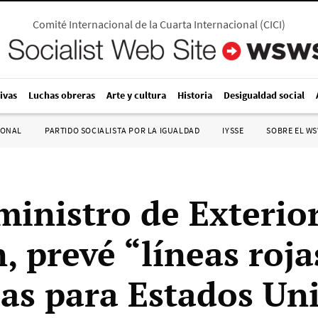
Comité Internacional de la Cuarta Internacional
(
CICI
)
ivas
Luchas obreras
Arte y cultura
Historia
Desigualdad social
IONAL
PARTIDO SOCIALISTA POR LA IGUALDAD
IYSSE
SOBRE EL W
ministro de Exterio
, prevé “líneas roja
as para Estados Un