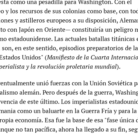
esta como una pesadilla para Washington. Con el
o y los recursos de sus colonias como base, con tod
iones y astilleros europeos a su disposición, Alema
to con Japón en Oriente— constituiría un peligro 
mo estadounidense. Las actuales batallas titánicas 
son, en este sentido, episodios preparatorios de la
Estados Unidos" (
Manifiesto de la Cuarta Internaci
perialista y la revolución proletaria mundial
).
entualmente unió fuerzas con la Unión Soviética p
ialismo alemán. Pero después de la guerra, Washin
ivencia de este último. Los imperialistas estadoun
mania como un baluarte en la Guerra Fría y para la
opia economía. Esa fue la base de esa "fase única 
nque no tan pacífica, ahora ha llegado a su fin, se