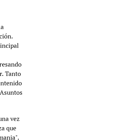
la
ción.
incipal
gresando
r. Tanto
ontenido
 Asuntos
una vez
za que
mania".