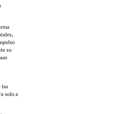
a
orma
tales,
impulso
te su
Maas
 las
a solo a