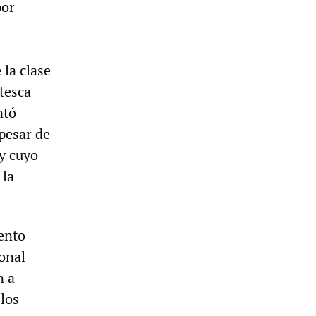
por
 la clase
ntesca
ntó
 pesar de
y cuyo
 la
iento
ional
n a
 los