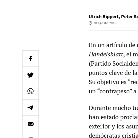
Ulrich Rippert
,
Peter S
30 agosto 2018
En un artículo de 
Handelsblatt
, el 
(Partido Socialde
puntos clave de l
Su objetivo es “re
un “contrapeso” a
Durante mucho tie
han estado procla
exterior y los asu
demócratas cristi