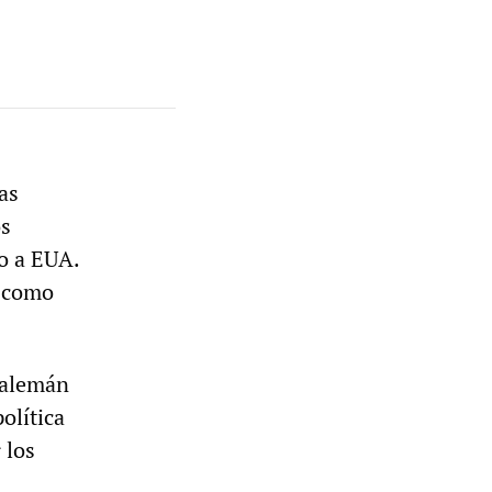
as
os
o a EUA.
E como
 alemán
olítica
 los