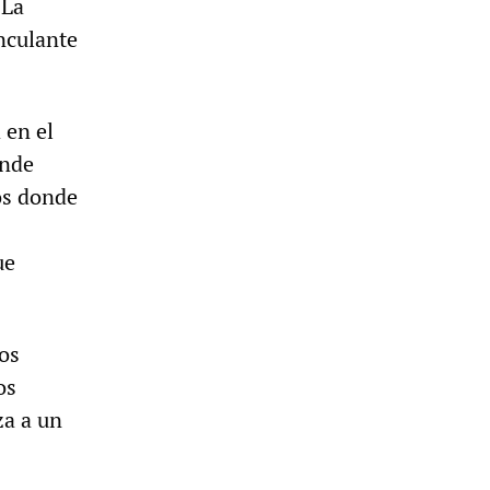
"La
inculante
 en el
onde
os donde
ue
dos
os
za a un