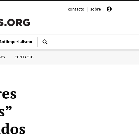
contacto
|
sobre
|
Antiimperialismo
SWS
CONTACTO
res
s”
idos