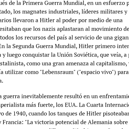
és de la Primera Guerra Mundial, en un esfuerzo 
ltado, los magnates industriales, líderes militares y
arios llevaron a Hitler al poder por medio de una
esitaban que los nazis aplastaran al movimiento de
todos los recursos del país al servicio de una giga
En la Segunda Guerra Mundial, Hitler primero inte
y luego conquistar la Unión Soviética, que veía, a
stalinista, como una gran amenaza al capitalismo, 
ía utilizar como "Lebensraum" ("espacio vivo") para
a.
 la guerra inevitablemente resultó en un enfrentam
perialista más fuerte, los EUA. La Cuarta Internac
yo de 1940, cuando los tanques de Hitler pisoteaba
 Francia: "La victoria potencial de Alemania sobre