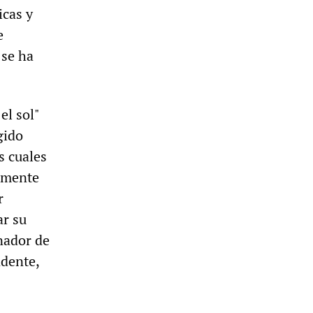
icas y
e
 se ha
el sol"
gido
s cuales
amente
r
ar su
anador de
ndente,