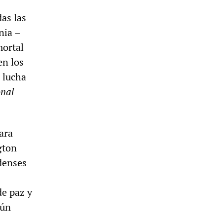
as las
nia –
mortal
en los
 lucha
onal
ara
gton
idenses
de paz y
gún