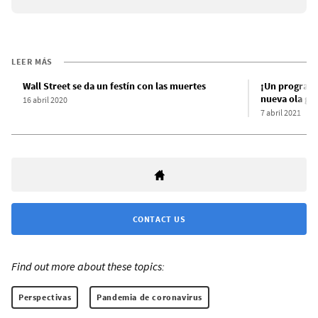
LEER MÁS
Wall Street se da un festín con las muertes
¡Un programa
nueva ola glo
16 abril 2020
7 abril 2021
CONTACT US
Find out more about these topics:
Perspectivas
Pandemia de coronavirus