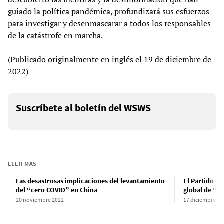
guiado la política pandémica, profundizará sus esfuerzos
para investigar y desenmascarar a todos los responsables
de la catástrofe en marcha.
(Publicado originalmente en inglés el 19 de diciembre de
2022)
Suscríbete al boletín del WSWS
LEER MÁS
Las desastrosas implicaciones del levantamiento
El Partido Co
del “cero COVID” en China
global de “C
20 noviembre 2022
17 diciembre 20