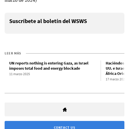
marzo de 2024)
Suscríbete al boletín del WSWS
LEER MÁS
UN reports nothing is entering Gaza, as Israel
Haciéndose e
imposes total food and energy blockade
UU. e Israel 
África Orient
11 marzo 2025
17 marzo 2025
CONTACT US