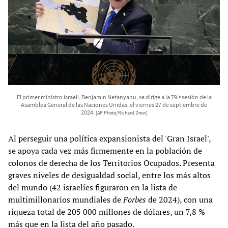
El primer ministro israelí, Benjamin Netanyahu, se dirige a la 79.ª sesión de la
Asamblea General de las Naciones Unidas, el viernes 27 de septiembre de
2024.
[AP Photo/Richard Drew]
Al perseguir una política expansionista del 'Gran Israel',
se apoya cada vez más firmemente en la población de
colonos de derecha de los Territorios Ocupados. Presenta
graves niveles de desigualdad social, entre los más altos
del mundo (42 israelíes figuraron en la lista de
multimillonarios mundiales de
Forbes
de 2024), con una
riqueza total de 205 000 millones de dólares, un 7,8 %
más que en la lista del año pasado.