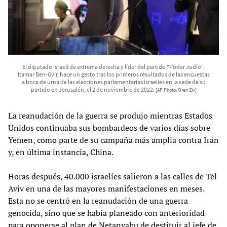
El diputado israelí de extrema derecha y líder del partido "Poder Judío",
Itamar Ben-Gvir, hace un gesto tras los primeros resultados de las encuestas
a boca de urna de las elecciones parlamentarias israelíes en la sede de su
partido en Jerusalén, el 2 de noviembre de 2022.
[AP Photo/Oren Ziv]
La reanudación de la guerra se produjo mientras Estados
Unidos continuaba sus bombardeos de varios días sobre
Yemen, como parte de su campaña más amplia contra Irán
y, en última instancia, China.
Horas después, 40.000 israelíes salieron a las calles de Tel
Aviv en una de las mayores manifestaciones en meses.
Esta no se centró en la reanudación de una guerra
genocida, sino que se había planeado con anterioridad
para oponerse al plan de Netanyahu de destituir al jefe de