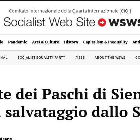
Comitato Internazionale della Quarta Internazionale
(
CIQI
)
le
Pandemic
Arts & Culture
History
Capitalism & Inequality
Ant
ONAL
SOCIALIST EQUALITY PARTY
IYSSE
ABOUT THE WSWS
C
te dei Paschi di Sie
l salvataggio dallo 
Arens