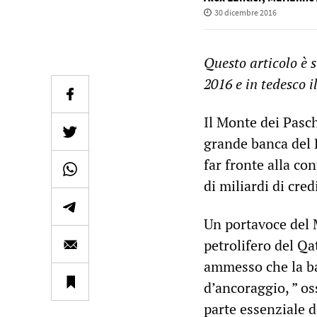
30 dicembre 2016
Questo articolo è 
2016 e in tedesco 
Il Monte dei Pasch
grande banca del P
far fronte alla con
di miliardi di cred
Un portavoce del M
petrolifero del Qa
ammesso che la ba
d’ancoraggio, ” os
parte essenziale d