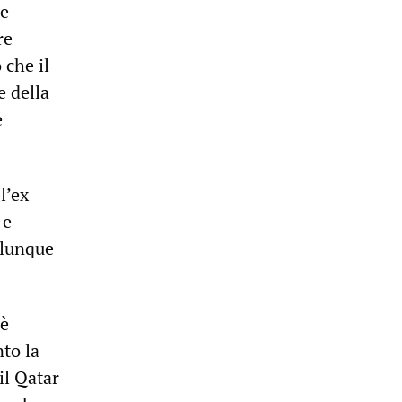
le
re
 che il
e della
e
l’ex
 e
alunque
 è
to la
il Qatar