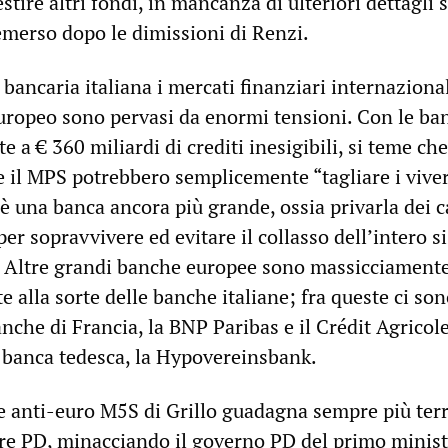
estire altri fondi, in mancanza di ulteriori dettagli 
merso dopo le dimissioni di Renzi.
 bancaria italiana i mercati finanziari internazionali
europeo sono pervasi da enormi tensioni. Con le ba
e a € 360 miliardi di crediti inesigibili, si teme che
re il MPS potrebbero semplicemente “tagliare i viver
 è una banca ancora più grande, ossia privarla dei c
per sopravvivere ed evitare il collasso dell’intero 
 Altre grandi banche europee sono massicciamente
e alla sorte delle banche italiane; fra queste ci so
anche di Francia, la BNP Paribas e il Crédit Agricole
 banca tedesca, la Hypovereinsbank.
E e anti-euro M5S di Grillo guadagna sempre più ter
re PD, minacciando il governo PD del primo minis