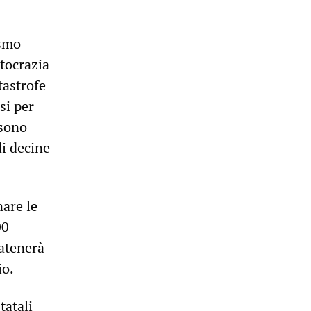
ismo
stocrazia
tastrofe
si per
 sono
di decine
nare le
00
catenerà
io.
tatali