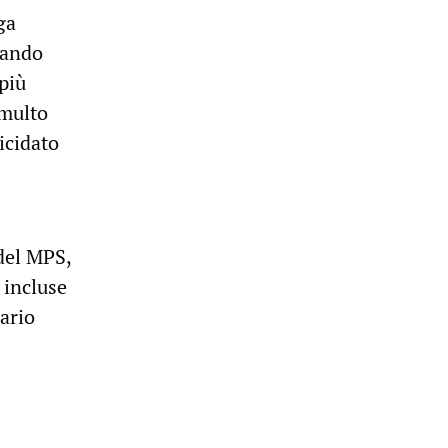
ga
uando
più
umulto
icidato
 del MPS,
 incluse
ario