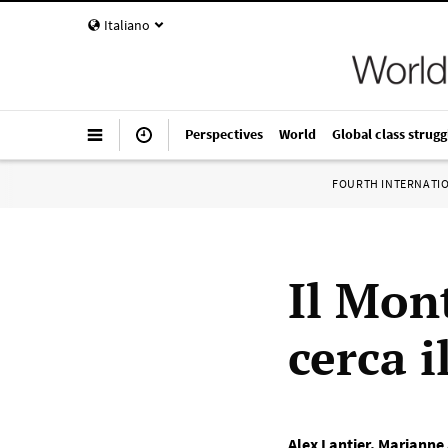
Italiano
Perspectives
World
Global class strugg
FOURTH INTERNATI
Il Mon
cerca i
Alex Lantier
,
Marianne 