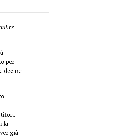
cembre
iù
to per
re decine
to
titore
a la
ver già