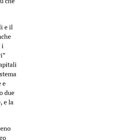
su che
 e il
nche
 i
i”
apitali
sistema
 e
no due
, e la
reno
tro