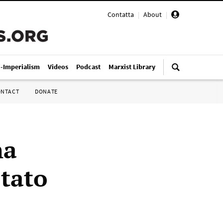
Contatta
|
About
|
i-Imperialism
Videos
Podcast
Marxist Library
ONTACT
DONATE
na
Stato