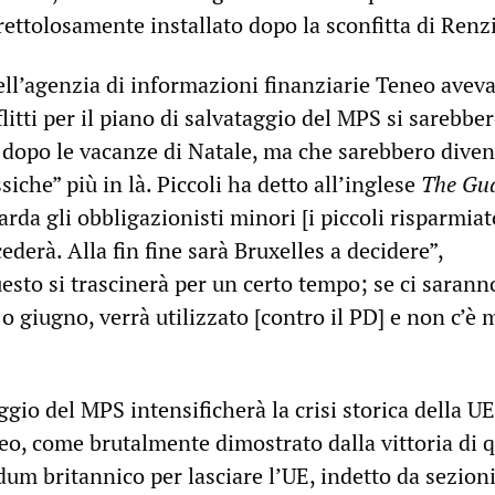
rettolosamente installato dopo la sconfitta di Renzi
ell’agenzia di informazioni finanziarie Teneo avev
flitti per il piano di salvataggio del MPS si sarebbe
o dopo le vacanze di Natale, ma che sarebbero diven
siche” più in là. Piccoli ha detto all’inglese
The Gu
arda gli obbligazionisti minori [i piccoli risparmiato
derà. Alla fin fine sarà Bruxelles a decidere”,
sto si trascinerà per un certo tempo; se ci sarann
o giugno, verrà utilizzato [contro il PD] e non c’è 
ggio del MPS intensificherà la crisi storica della UE
eo, come brutalmente dimostrato dalla vittoria di 
dum britannico per lasciare l’UE, indetto da sezioni