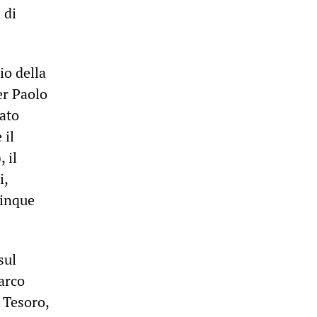
 di
io della
er Paolo
tato
 il
 il
i,
Cinque
sul
arco
 Tesoro,