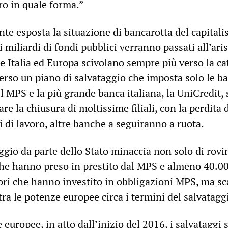
ro in quale forma.”
nte esposta la situazione di bancarotta del capital
 miliardi di fondi pubblici verranno passati all’ari
e Italia ed Europa scivolano sempre più verso la ca
verso un piano di salvataggio che imposta solo le ba
 Il MPS e la più grande banca italiana, la UniCredit,
re la chiusura di moltissime filiali, con la perdita 
ti di lavoro, altre banche a seguiranno a ruota.
aggio da parte dello Stato minaccia non solo di rovi
che hanno preso in prestito dal MPS e almeno 40.0
tori che hanno investito in obbligazioni MPS, ma s
 tra le potenze europee circa i termini del salvatagg
europee, in atto dall’inizio del 2016, i salvataggi s