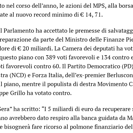
to nel corso dell’anno, le azioni del MPS, alla borsa
late al nuovo record minimo di € 14, 71.
l Parlamento ha accettato le premesse di salvatagg
preparazione da parte del Ministro delle Finanze Pi
ore di € 20 miliardi. La Camera dei deputati ha vo
questo piano con 389 voti favorevoli e 134 contro e
i favorevoli contro 60. Il Partito Democratico (PD),
ra (NCD) e Forza Italia, dell’ex-premier Berluscon
l piano, mentre il populista di destra Movimento 
ppe Grillo ha votato contro.
Sera” ha scritto: “I 5 miliardi di euro da recuperare 
nno avrebbero dato respiro alla banca guidata da M
e bisognerà fare ricorso al polmone finanziario del