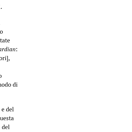
.
a
ro
tate
ardian
:
ri],
o
modo di
 e del
questa
 del