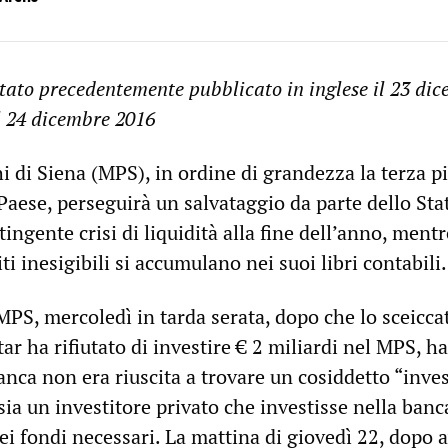
stato precedentemente pubblicato in inglese il 23 di
il 24 dicembre 2016
i di Siena (MPS), in ordine di grandezza la terza p
aese, perseguirà un salvataggio da parte dello Sta
tingente crisi di liquidità alla fine dell’anno, ment
iti inesigibili si accumulano nei suoi libri contabili.
PS, mercoledì in tarda serata, dopo che lo sceicca
tar ha rifiutato di investire € 2 miliardi nel MPS, ha
nca non era riuscita a trovare un cosiddetto “inves
sia un investitore privato che investisse nella banc
ei fondi necessari. La mattina di giovedì 22, dopo a