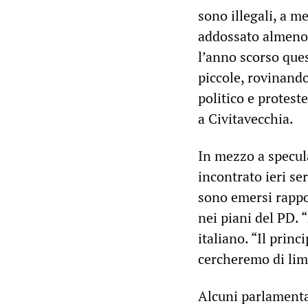
sono illegali, a m
addossato almeno 
l’anno scorso ques
piccole, rovinand
politico e protest
a Civitavecchia.
In mezzo a specula
incontrato ieri se
sono emersi rappor
nei piani del PD. 
italiano. “Il princ
cercheremo di limi
Alcuni parlamenta