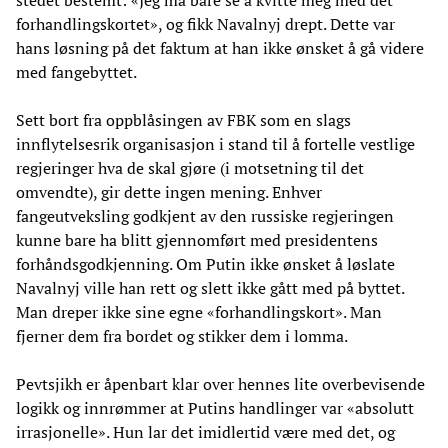
forhandlingskortet», og fikk Navalnyj drept. Dette var
hans løsning på det faktum at han ikke ønsket å gå videre
med fangebyttet.
Sett bort fra oppblåsingen av FBK som en slags
innflytelsesrik organisasjon i stand til å fortelle vestlige
regjeringer hva de skal gjøre (i motsetning til det
omvendte), gir dette ingen mening. Enhver
fangeutveksling godkjent av den russiske regjeringen
kunne bare ha blitt gjennomført med presidentens
forhåndsgodkjenning. Om Putin ikke ønsket å løslate
Navalnyj ville han rett og slett ikke gått med på byttet.
Man dreper ikke sine egne «forhandlingskort». Man
fjerner dem fra bordet og stikker dem i lomma.
Pevtsjikh er åpenbart klar over hennes lite overbevisende
logikk og innrømmer at Putins handlinger var «absolutt
irrasjonelle». Hun lar det imidlertid være med det, og