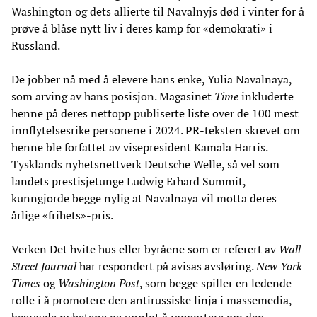
Washington og dets allierte til Navalnyjs død i vinter for å
prøve å blåse nytt liv i deres kamp for «demokrati» i
Russland.
De jobber nå med å elevere hans enke, Yulia Navalnaya,
som arving av hans posisjon. Magasinet
Time
inkluderte
henne på deres nettopp publiserte liste over de 100 mest
innflytelsesrike personene i 2024. PR-teksten skrevet om
henne ble forfattet av visepresident Kamala Harris.
Tysklands nyhetsnettverk Deutsche Welle, så vel som
landets prestisjetunge Ludwig Erhard Summit,
kunngjorde begge nylig at Navalnaya vil motta deres
årlige «frihets»-pris.
Verken Det hvite hus eller byråene som er referert av
Wall
Street Journal
har respondert på avisas avsløring.
New York
Times
og
Washington Post
, som begge spiller en ledende
rolle i å promotere den antirussiske linja i massemedia,
begravde nyhetene og unnlot å rapportere om den.