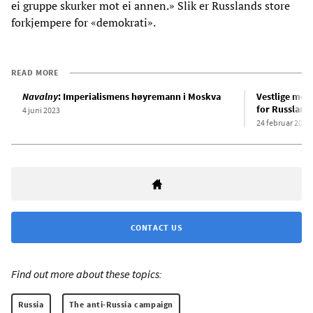
ei gruppe skurker mot ei annen.» Slik er Russlands store
forkjempere for «demokrati».
READ MORE
Navalny
: Imperialismens høyremann i Moskva
Vestlige medi
for Russland
4 juni 2023
24 februar 2024
CONTACT US
Find out more about these topics:
Russia
The anti-Russia campaign