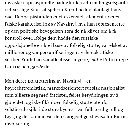
russiske opposisjonelle hadde kollapset i en fengselsgård i
det vestlige Sibir, at sjefen i Kreml hadde planlagt hans
død. Denne påstanden er et essensielt element i deres
falske karakterisering av Navalnyj, hva han representerte
og den politiske bevegelsen som de nå kjives om å få
kontroll over. Ifølge dem hadde den russiske
opposisjonelle en brei base av folkelig støtte, var elsket av
millioner og var personifiseringen av demokratiske
verdier. Fordi han var alle disse tingene,
måtte
Putin drepe
ham og han
gjorde
det.
Men deres portrettering av Navalnyj – en
høyreekstremistisk, markedsorientert russisk nasjonalist
som allierte seg med fascister, feiret betydningen av å
gjøre det, og ikke fikk noen folkelig støtte utenfor
velstående sjikt i de store byene – var fullstendig tull og
tøys, og det samme var deres angivelige «bevis» for Putins
involvering.