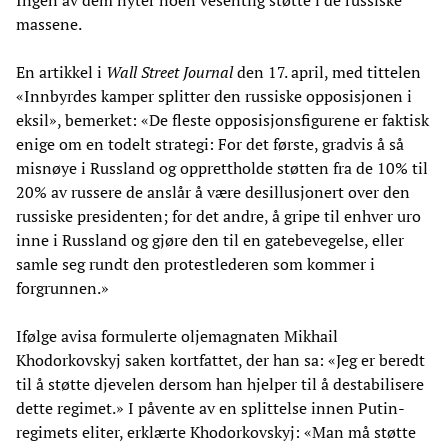
massene.
En artikkel i
Wall Street Journal
den 17. april, med tittelen
«Innbyrdes kamper splitter den russiske opposisjonen i
eksil», bemerket: «De fleste opposisjonsfigurene er faktisk
enige om en todelt strategi: For det første, gradvis å så
misnøye i Russland og opprettholde støtten fra de 10% til
20% av russere de anslår å være desillusjonert over den
russiske presidenten; for det andre, å gripe til enhver uro
inne i Russland og gjøre den til en gatebevegelse, eller
samle seg rundt den protestlederen som kommer i
forgrunnen.»
Ifølge avisa formulerte oljemagnaten Mikhail
Khodorkovskyj saken kortfattet, der han sa: «Jeg er beredt
til å støtte djevelen dersom han hjelper til å destabilisere
dette regimet.» I påvente av en splittelse innen Putin-
regimets eliter, erklærte Khodorkovskyj: «Man må støtte