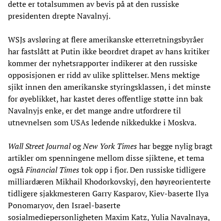
dette er totalsummen av bevis på at den russiske
presidenten drepte Navalnyj.
WSJs avsløring at flere amerikanske etterretningsbyråer
har fastslått at Putin ikke beordret drapet av hans kritiker
kommer der nyhetsrapporter indikerer at den russiske
opposisjonen er ridd av ulike splittelser. Mens mektige
sjikt innen den amerikanske styringsklassen, i det minste
for øyeblikket, har kastet deres offentlige støtte inn bak
Navalnyjs enke, er det mange andre utfordrere til
utnevnelsen som USAs ledende nikkedukke i Moskva.
Wall Street Journal
og
New York Times
har begge nylig bragt
artikler om spenningene mellom disse sjiktene, et tema
også
Financial Times
tok opp i fjor. Den russiske tidligere
milliardæren Mikhail Khodorkovskyj, den høyreorienterte
tidligere sjakkmesteren Garry Kasparov, Kiev-baserte Ilya
Ponomaryov, den Israel-baserte
sosialmediepersonligheten Maxim Katz, Yulia Navalnaya,