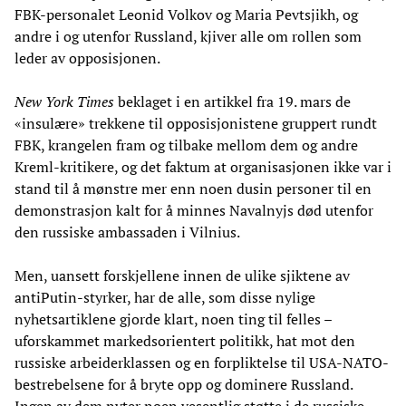
FBK-personalet Leonid Volkov og Maria Pevtsjikh, og
andre i og utenfor Russland, kjiver alle om rollen som
leder av opposisjonen.
New York Times
beklaget i en artikkel fra 19. mars de
«insulære» trekkene til opposisjonistene gruppert rundt
FBK, krangelen fram og tilbake mellom dem og andre
Kreml-kritikere, og det faktum at organisasjonen ikke var i
stand til å mønstre mer enn noen dusin personer til en
demonstrasjon kalt for å minnes Navalnyjs død utenfor
den russiske ambassaden i Vilnius.
Men, uansett forskjellene innen de ulike sjiktene av
antiPutin-styrker, har de alle, som disse nylige
nyhetsartiklene gjorde klart, noen ting til felles –
uforskammet markedsorientert politikk, hat mot den
russiske arbeiderklassen og en forpliktelse til USA-NATO-
bestrebelsene for å bryte opp og dominere Russland.
Ingen av dem nyter noen vesentlig støtte i de russiske