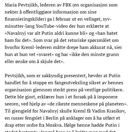
Maria Pevtsjikh, lederen av FBK (en organisasjon som
nekter å offentliggjøre informasjon om sine
finansieringskilder) ga i februar ut en vellaget, syv-
minutter-lang YouTube-video der hun erklærte at
«Navalnyj var alt Putin aldri kunne bli» og «han hatet
ham for det». Som svar på det retoriske spørsmålet om
hvorfor Kreml-lederen måtte drepe ham akkurat nå, sier
hun at hun vet «svaret» og har «ikke den minste grunn
eller ønske om å skjule det».
Pevtsjikh, som er sakkyndig presentert, hevder at Putin
handlet for å stoppe en fangeutveksling sikret av hennes
organisasjon gjennom sterkt press på vestlige politikere.
Dette ble gjort, erklærer hun i et forsøk på å imponere
seeren, ved hjelp av «de rikeste menneskene på planeten».
Til gjengjeld for Navalnyj skulle Kreml få Vadim Krasikov,
en russer fengslet i Berlin på anklager om å ha utført et
drap etter ordre fra Moskva. Ifølge henne hadde Putin i
stedet bestemt: «Jeg må bare se å kvitte meg med det