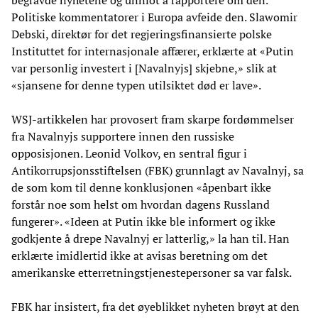
Politiske kommentatorer i Europa avfeide den. Slawomir
Debski, direktør for det regjeringsfinansierte polske
Instituttet for internasjonale affærer, erklærte at «Putin
var personlig investert i [Navalnyjs] skjebne,» slik at
«sjansene for denne typen utilsiktet død er lave».
WSJ-artikkelen har provosert fram skarpe fordømmelser
fra Navalnyjs supportere innen den russiske
opposisjonen. Leonid Volkov, en sentral figur i
Antikorrupsjonsstiftelsen (FBK) grunnlagt av Navalnyj, sa
de som kom til denne konklusjonen «åpenbart ikke
forstår noe som helst om hvordan dagens Russland
fungerer». «Ideen at Putin ikke ble informert og ikke
godkjente å drepe Navalnyj er latterlig,» la han til. Han
erklærte imidlertid ikke at avisas beretning om det
amerikanske etterretningstjenestepersoner sa var falsk.
FBK har insistert, fra det øyeblikket nyheten brøyt at den