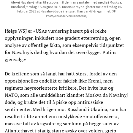
Alexei Navalnyj lytter til et spørsmål der han samtaler med media i Moskva,
Russland, tirsdag 27. august 2013. Russiske myndigheter meldte fredag 16.
februar 2023 at Navalnyj døde i fengsel. Han var 47-år-gammel.
[AP
Photo/Alexander Zemlianichenko]
Ifølge WSJ er «USAs vurdering basert på ei rekke
opplysninger, inkludert noe gradert etterretning, og en
analyse av offentlige fakta, som eksempelvis tidspunktet
for Navalnyjs død og hvordan det overskygget Putins
gjenvalg.»
De kreftene som så langt har hatt størst fordel av den
opposisjonelles endelikt er faktisk ikke Kreml, men
regimets høyreorienterte kritikere, Det hvite hus og
NATO, som alle
umiddelbart klandret
Moskva da Navalnyj
døde, og brukte det til å piske opp antirussiske
sentimenter. Med krigen mot Russland i Ukraina, som har
resultert i lite annet enn mislykkede «motoffensiver»,
massive tall av krigsofre og samfunn på begge sider av
Atlanterhavet i stadig større avsky over volden, greip