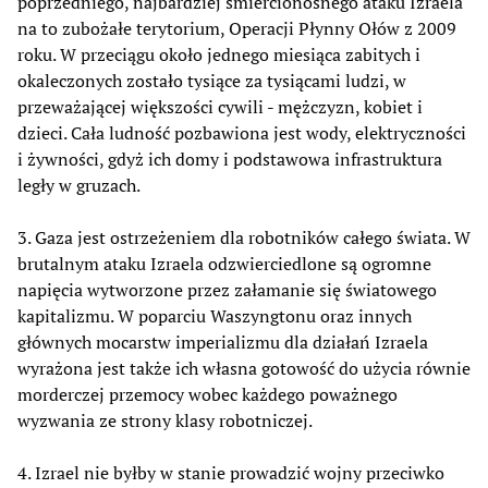
poprzedniego, najbardziej śmiercionośnego ataku Izraela
na to zubożałe terytorium, Operacji Płynny Ołów z 2009
roku. W przeciągu około jednego miesiąca zabitych i
okaleczonych zostało tysiące za tysiącami ludzi, w
przeważającej większości cywili - mężczyzn, kobiet i
dzieci. Cała ludność pozbawiona jest wody, elektryczności
i żywności, gdyż ich domy i podstawowa infrastruktura
legły w gruzach.
3. Gaza jest ostrzeżeniem dla robotników całego świata. W
brutalnym ataku Izraela odzwierciedlone są ogromne
napięcia wytworzone przez załamanie się światowego
kapitalizmu. W poparciu Waszyngtonu oraz innych
głównych mocarstw imperializmu dla działań Izraela
wyrażona jest także ich własna gotowość do użycia równie
morderczej przemocy wobec każdego poważnego
wyzwania ze strony klasy robotniczej.
4. Izrael nie byłby w stanie prowadzić wojny przeciwko