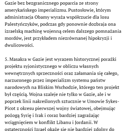
Gazie bez bezgranicznego poparcia ze strony
amerykańskego imperializmu. Pustosłowie, którym
administracja Obamy wyraża współczucie dla losu
Palestyńczyków, podczas gdy ponownie dozbraja ona
izraelską machinę wojenną celem dalszego pomnażania
mordów, jest przykładem niezrównanej hipokryzji i
dwulicowości.
5. Masakra w Gazie jest wyrazem historycznej porażki
projektu syjonistycznego w obliczu własnych
wewnętrznych sprzeczności oraz załamania się całego,
narzuconego przez imperializm systemu państw
narodowych na Bliskim Wschodzie, którego ten projekt
był częścią. Wojna szaleje nie tylko w Gazie, ale i w
poprzek linii nakreślonych sztucznie w Umowie Sykes-
Picot z okresu pierwszej wojny światowej, obejmując
pożogą Syrię i Irak i coraz bardziej zagrażając
wciągnięciem w konflikt Libanu i Jordanii. W
ostateczności Izrael okaże się nie bardziej zdolny do