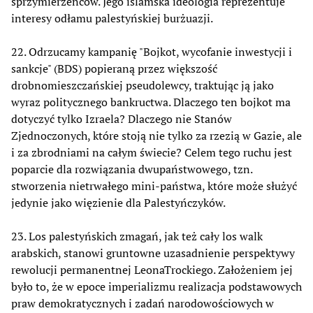
sprzymierzeńców. Jego islamska ideologia reprezentuje
interesy odłamu palestyńskiej burżuazji.
22. Odrzucamy kampanię "Bojkot, wycofanie inwestycji i
sankcje" (BDS) popieraną przez większość
drobnomieszczańskiej pseudolewcy, traktując ją jako
wyraz politycznego bankructwa. Dlaczego ten bojkot ma
dotyczyć tylko Izraela? Dlaczego nie Stanów
Zjednoczonych, które stoją nie tylko za rzezią w Gazie, ale
i za zbrodniami na całym świecie? Celem tego ruchu jest
poparcie dla rozwiązania dwupaństwowego, tzn.
stworzenia nietrwałego mini-państwa, które może służyć
jedynie jako więzienie dla Palestyńczyków.
23. Los palestyńskich zmagań, jak też cały los walk
arabskich, stanowi gruntowne uzasadnienie perspektywy
rewolucji permanentnej LeonaTrockiego. Założeniem jej
było to, że w epoce imperializmu realizacja podstawowych
praw demokratycznych i zadań narodowościowych w