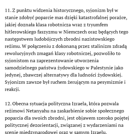
11. Z punktu widzenia historycznego, syjonizm był w
stanie zdobyć poparcie mas dzięki katastrofalnej porażce,
jakiej doznała klasa robotnicza wraz z tryumfem
hitlerowskiego faszyzmu w Niemczech oraz będących tego
następstwem ludobójczych zbrodni nazistowskiego
reżimu. W połączeniu z dokonaną przez stalinizm zdradą
rewolucyjnych zmagań klasy robotniczej, pozwoliło to
syjonistom na zaprezentowanie utworzenia
samodzielnego państwa żydowskiego w Palestynie jako
jedynej, zbawczej alternatywy dla ludności żydowskiej.
Syjonizm zawsze był ruchem żerującym na pesymizmie i
reakcji.
12. Obecna sytuacja polityczna Izraela, która pozwala
reżimowi Netanyahu na zaskarbienie sobie społecznego
poparcia dla swoich zbrodni, jest objawem szeroko pojętej
politycznej dezorientacji, związanej z wydarzeniami na
scenie międzynarodowej oraz w samym Izraelu.