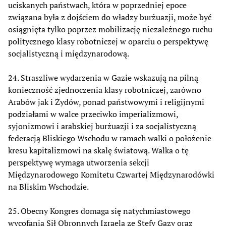
uciskanych państwach, która w poprzedniej epoce
związana była z dojściem do władzy burżuazji, może być
osiągnięta tylko poprzez mobilizację niezależnego ruchu
politycznego klasy robotniczej w oparciu o perspektywę
socjalistyczną i międzynarodową.
24. Straszliwe wydarzenia w Gazie wskazują na pilną
konieczność zjednoczenia klasy robotniczej, zarówno
Arabów jak i Żydów, ponad państwowymi i religijnymi
podziałami w walce przeciwko imperializmowi,
syjonizmowi i arabskiej burżuazji i za socjalistyczną
federacją Bliskiego Wschodu w ramach walki o położenie
kresu kapitalizmowi na skalę światową. Walka o tę
perspektywę wymaga utworzenia sekcji
Międzynarodowego Komitetu Czwartej Międzynarodówki
na Bliskim Wschodzie.
25. Obecny Kongres domaga się natychmiastowego
wycofania Sił Obronnych Izraela ze Stefy Gazy oraz