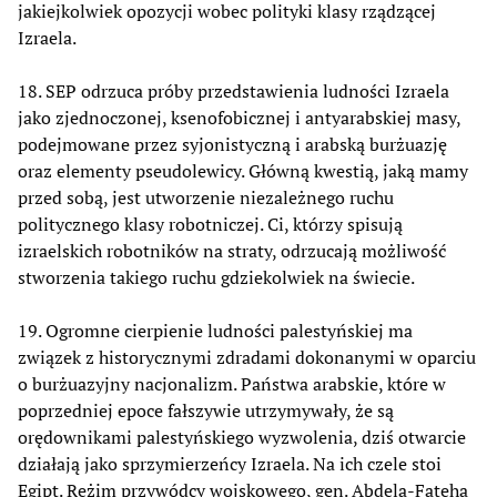
jakiejkolwiek opozycji wobec polityki klasy rządzącej
Izraela.
18. SEP odrzuca próby przedstawienia ludności Izraela
jako zjednoczonej, ksenofobicznej i antyarabskiej masy,
podejmowane przez syjonistyczną i arabską burżuazję
oraz elementy pseudolewicy. Główną kwestią, jaką mamy
przed sobą, jest utworzenie niezależnego ruchu
politycznego klasy robotniczej. Ci, którzy spisują
izraelskich robotników na straty, odrzucają możliwość
stworzenia takiego ruchu gdziekolwiek na świecie.
19. Ogromne cierpienie ludności palestyńskiej ma
związek z historycznymi zdradami dokonanymi w oparciu
o burżuazyjny nacjonalizm. Państwa arabskie, które w
poprzedniej epoce fałszywie utrzymywały, że są
orędownikami palestyńskiego wyzwolenia, dziś otwarcie
działają jako sprzymierzeńcy Izraela. Na ich czele stoi
Egipt. Reżim przywódcy wojskowego, gen. Abdela-Fateha