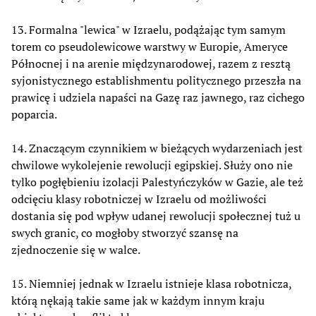
13. Formalna "lewica" w Izraelu, podążając tym samym
torem co pseudolewicowe warstwy w Europie, Ameryce
Północnej i na arenie międzynarodowej, razem z resztą
syjonistycznego establishmentu politycznego przeszła na
prawicę i udziela napaści na Gazę raz jawnego, raz cichego
poparcia.
14. Znaczącym czynnikiem w bieżących wydarzeniach jest
chwilowe wykolejenie rewolucji egipskiej. Służy ono nie
tylko pogłębieniu izolacji Palestyńczyków w Gazie, ale też
odcięciu klasy robotniczej w Izraelu od możliwości
dostania się pod wpływ udanej rewolucji społecznej tuż u
swych granic, co mogłoby stworzyć szansę na
zjednoczenie się w walce.
15. Niemniej jednak w Izraelu istnieje klasa robotnicza,
którą nękają takie same jak w każdym innym kraju