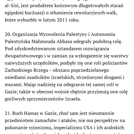
al-Sisi, jest produktem końcowym długotrwałych starań
egipskiej burżuazji o stłumienie rewolucyjnych walk,
które wybuchły w lutym 2011 roku.
20. Organizacja Wyzwolenia Palestyny i Autonomia
Palestyńska Mahmouda Abbasa odegrały podobną rolę.
Pod zdyskredytowanym sztandarem rozwiązania
dwupaństwowego i w zamian za wzbogacenie się warstwy
najwyższych urzędników, podjęły się one roli policjantów
Zachodniego Brzegu – obszaru poprzedzielanego
osiedlami osadników izraelskich, strzeżonymi drogami i
murami. Mając nadzieję na odegranie tej samej roli w
Gazie, także w obecnej wojnie chętnie przyjmują one rolę
gorliwych sprzymierzeńców Izraela.
21. Ruch Hamas w Gazie, choć sam jest nieustannie
przedmiotem zamachów i ataków, nie ma perspektyw na
pokonanie syjonizmu, imperializmu USA i ich arabskich