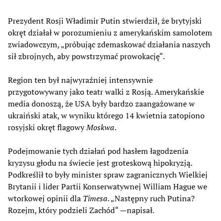
Prezydent Rosji Władimir Putin stwierdził, że brytyjski
okręt działał w porozumieniu z amerykańskim samolotem
zwiadowczym, „próbując zdemaskować działania naszych
sił zbrojnych, aby powstrzymać prowokację“.
Region ten był najwyraźniej intensywnie
przygotowywany jako teatr walki z Rosją. Amerykańskie
media donoszą, że USA były bardzo zaangażowane w
ukraiński atak, w wyniku którego 14 kwietnia zatopiono
rosyjski okręt flagowy
Moskwa
.
Podejmowanie tych działań pod hasłem łagodzenia
kryzysu głodu na świecie jest groteskową hipokryzją.
Podkreślił to były minister spraw zagranicznych Wielkiej
Brytanii i lider Partii Konserwatywnej William Hague we
wtorkowej opinii dla
Timesa
. „Następny ruch Putina?
Rozejm, który podzieli Zachód“ —napisał.