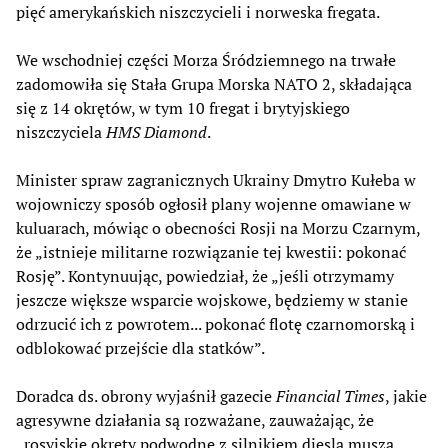
pięć amerykańskich niszczycieli i norweska fregata.
We wschodniej części Morza Śródziemnego na trwałe
zadomowiła się Stała Grupa Morska NATO 2, składająca
się z 14 okrętów, w tym 10 fregat i brytyjskiego
niszczyciela
HMS Diamond
.
Minister spraw zagranicznych Ukrainy Dmytro Kułeba w
wojowniczy sposób ogłosił plany wojenne omawiane w
kuluarach, mówiąc o obecności Rosji na Morzu Czarnym,
że „istnieje militarne rozwiązanie tej kwestii: pokonać
Rosję”. Kontynuując, powiedział, że „jeśli otrzymamy
jeszcze większe wsparcie wojskowe, będziemy w stanie
odrzucić ich z powrotem... pokonać flotę czarnomorską i
odblokować przejście dla statków”.
Doradca ds. obrony wyjaśnił gazecie
Financial Times
, jakie
agresywne działania są rozważane, zauważając, że
„rosyjskie okręty podwodne z silnikiem diesla muszą