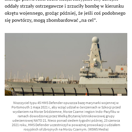
oddały strzały ostrzegawcze i zrzuciły bombę w kierunku
okrętu wojennego, grożąc później, że jeśli coś podobnego
się powtórzy, mogą zbombardować „na cel”.
Niszczyciel typu 45 HMS Defender opuszcza bazę marynarki wojennej w
Portsmouth 1 maja 2021 r., aby wziąć udział w ćwiczeniach w Szkocji przed
wysłaniem na Morze Śródziemne, Morze Czarne i region Indo-Pacyfiku w
ramach dowodzonej przez Wielką Brytanię lotniskowcowej grupy
uderzeniowej NATO 21. Nieco ponad siedem tygodni później, 23 czerwca
2021 roku, HMS Defender uczestniczył w poważnej prowokacji z udziałem
rosyjskich sił zbrojnych na Morzu Czarnym. (WSWS Media)