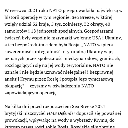
W czerwcu 2021 roku NATO przeprowadziła największą w
historii operację w tym regionie, Sea Breeze, w której
wzięły udział 32 kraje, 5 tys. żołnierzy, 32 okręty, 40
samolotów i 18 jednostek specjalnych. Gospodarzami
ćwiczeń były wspólnie marynarki wojenne USA i Ukrainy,
a ich bezpośrednim celem była Rosja. „NATO wspiera
suwerenność i integralność terytorialną Ukrainy w jej
uznanych przez społeczność międzynarodową granicach,
rozciągających się na jej wody terytorialne. NATO nie
uznaje i nie będzie uznawać nielegalnej i bezprawnej
aneksji Krymu przez Rosję i potępia jego tymczasową
okupację” — czytamy w oświadczeniu NATO
zapowiadającym operację.
Na kilka dni przed rozpoczęciem Sea Breeze 2021
brytyjski niszczyciel
HMS Defender
dopuścił się poważnej
prowokacji, wpływając na wody u wybrzeży Krymu, do
którego prawa rości sobie Rosja. Rosyjskie siły zbrojne