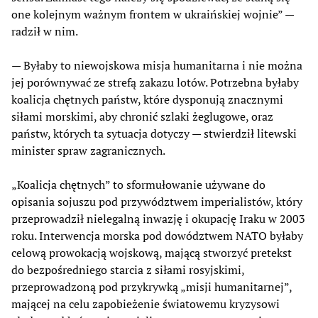
one kolejnym ważnym frontem w ukraińskiej wojnie” —
radził w nim.
— Byłaby to niewojskowa misja humanitarna i nie można
jej porównywać ze strefą zakazu lotów. Potrzebna byłaby
koalicja chętnych państw, które dysponują znacznymi
siłami morskimi, aby chronić szlaki żeglugowe, oraz
państw, których ta sytuacja dotyczy — stwierdził litewski
minister spraw zagranicznych.
„Koalicja chętnych” to sformułowanie używane do
opisania sojuszu pod przywództwem imperialistów, który
przeprowadził nielegalną inwazję i okupację Iraku w 2003
roku. Interwencja morska pod dowództwem NATO byłaby
celową prowokacją wojskową, mającą stworzyć pretekst
do bezpośredniego starcia z siłami rosyjskimi,
przeprowadzoną pod przykrywką „misji humanitarnej”,
mającej na celu zapobieżenie światowemu kryzysowi