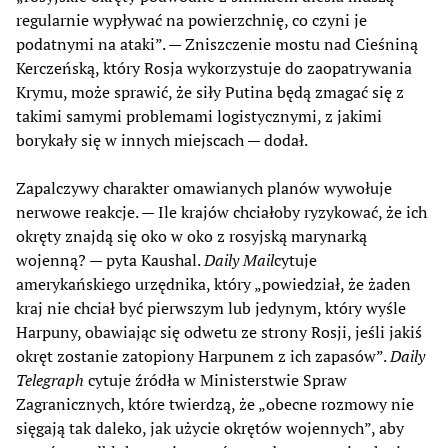
regularnie wypływać na powierzchnię, co czyni je
podatnymi na ataki”. — Zniszczenie mostu nad Cieśniną
Kerczeńską, który Rosja wykorzystuje do zaopatrywania
Krymu, może sprawić, że siły Putina będą zmagać się z
takimi samymi problemami logistycznymi, z jakimi
borykały się w innych miejscach — dodał.
Zapalczywy charakter omawianych planów wywołuje
nerwowe reakcje. — Ile krajów chciałoby ryzykować, że ich
okręty znajdą się oko w oko z rosyjską marynarką
wojenną? — pyta Kaushal.
Daily Mail
cytuje
amerykańskiego urzędnika, który „powiedział, że żaden
kraj nie chciał być pierwszym lub jedynym, który wyśle
Harpuny, obawiając się odwetu ze strony Rosji, jeśli jakiś
okręt zostanie zatopiony Harpunem z ich zapasów”.
Daily
Telegraph
cytuje źródła w Ministerstwie Spraw
Zagranicznych, które twierdzą, że „obecne rozmowy nie
sięgają tak daleko, jak użycie okrętów wojennych”, aby