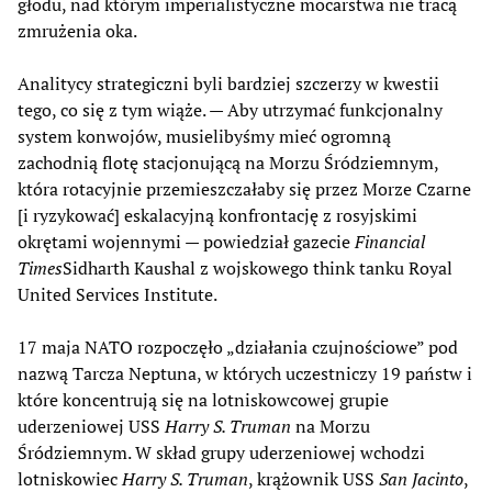
głodu, nad którym imperialistyczne mocarstwa nie tracą
zmrużenia oka.
Analitycy strategiczni byli bardziej szczerzy w kwestii
tego, co się z tym wiąże. — Aby utrzymać funkcjonalny
system konwojów, musielibyśmy mieć ogromną
zachodnią flotę stacjonującą na Morzu Śródziemnym,
która rotacyjnie przemieszczałaby się przez Morze Czarne
[i ryzykować] eskalacyjną konfrontację z rosyjskimi
okrętami wojennymi — powiedział gazecie
Financial
Times
Sidharth Kaushal z wojskowego think tanku Royal
United Services Institute.
17 maja NATO rozpoczęło „działania czujnościowe” pod
nazwą Tarcza Neptuna, w których uczestniczy 19 państw i
które koncentrują się na lotniskowcowej grupie
uderzeniowej USS
Harry S. Truman
na Morzu
Śródziemnym. W skład grupy uderzeniowej wchodzi
lotniskowiec
Harry S. Truman
, krążownik USS
San Jacinto
,