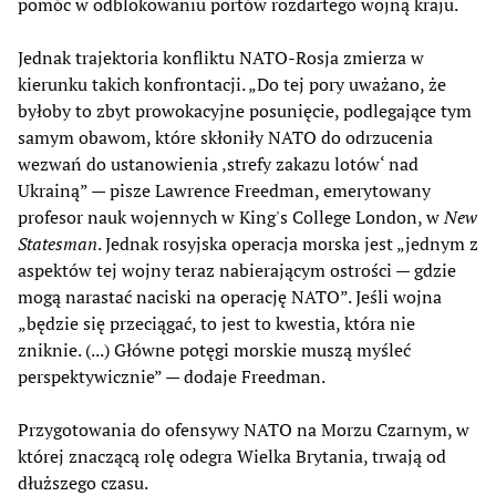
pomóc w odblokowaniu portów rozdartego wojną kraju.
Jednak trajektoria konfliktu NATO-Rosja zmierza w
kierunku takich konfrontacji. „Do tej pory uważano, że
byłoby to zbyt prowokacyjne posunięcie, podlegające tym
samym obawom, które skłoniły NATO do odrzucenia
wezwań do ustanowienia ‚strefy zakazu lotów‘ nad
Ukrainą” — pisze Lawrence Freedman, emerytowany
profesor nauk wojennych w King's College London, w
New
Statesman
. Jednak rosyjska operacja morska jest „jednym z
aspektów tej wojny teraz nabierającym ostrości — gdzie
mogą narastać naciski na operację NATO”. Jeśli wojna
„będzie się przeciągać, to jest to kwestia, która nie
zniknie. (...) Główne potęgi morskie muszą myśleć
perspektywicznie” — dodaje Freedman.
Przygotowania do ofensywy NATO na Morzu Czarnym, w
której znaczącą rolę odegra Wielka Brytania, trwają od
dłuższego czasu.