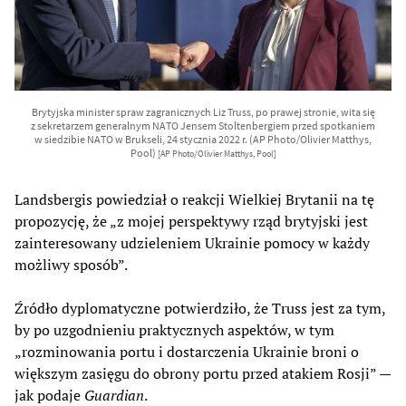
Brytyjska minister spraw zagranicznych Liz Truss, po prawej stronie, wita się
z sekretarzem generalnym NATO Jensem Stoltenbergiem przed spotkaniem
w siedzibie NATO w Brukseli, 24 stycznia 2022 r. (AP Photo/Olivier Matthys,
Pool)
[AP Photo/Olivier Matthys, Pool]
Landsbergis powiedział o reakcji Wielkiej Brytanii na tę
propozycję, że „z mojej perspektywy rząd brytyjski jest
zainteresowany udzieleniem Ukrainie pomocy w każdy
możliwy sposób”.
Źródło dyplomatyczne potwierdziło, że Truss jest za tym,
by po uzgodnieniu praktycznych aspektów, w tym
„rozminowania portu i dostarczenia Ukrainie broni o
większym zasięgu do obrony portu przed atakiem Rosji” —
jak podaje
Guardian
.