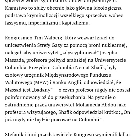
sprzeciw wobec syjonizmu stanowi antysemityzm.
Kłamstwo to służy obecnie jako główna ideologiczna
podstawa kryminalizacji wszelkiego sprzeciwu wobec
faszyzmu, imperializmu i kapitalizmu.
Kongresmen Tim Walberg, który wezwał Izrael do
unicestwienia Strefy Gazy za pomocą broni nuklearnej,
nalegał, aby uniwersytet „zdyscyplinował” Josepha
Massada, profesora polityki arabskiej na Uniwersytecie
Columbia. Prezydent Columbia Nemat Shafik, były
czołowy urzędnik Międzynarodowego Funduszu
Walutowego (MFW) i Banku Anglii, odpowiedział, że
Massad jest „badany” — o czym profesor nigdy nie został
poinformowany aż do przesłuchania. Na pytanie o
zatrudnienie przez uniwersytet Mohameda Abdou jako
profesora wizytującego, Shafik odpowiedział krótko: „On
już nigdy nie będzie pracował na Columbii”.
Stefanik i inni przedstawiciele Kongresu wymienili kilku