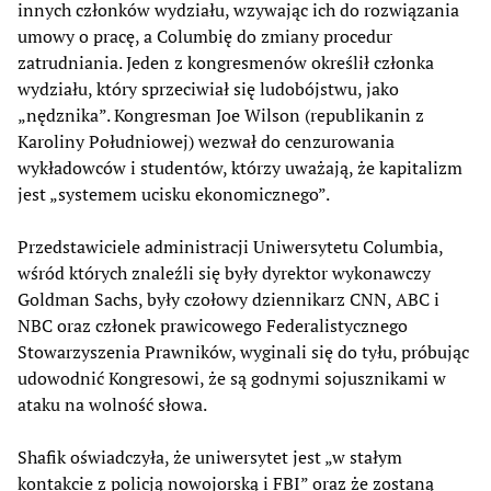
innych członków wydziału, wzywając ich do rozwiązania
umowy o pracę, a Columbię do zmiany procedur
zatrudniania. Jeden z kongresmenów określił członka
wydziału, który sprzeciwiał się ludobójstwu, jako
„nędznika”. Kongresman Joe Wilson (republikanin z
Karoliny Południowej) wezwał do cenzurowania
wykładowców i studentów, którzy uważają, że kapitalizm
jest „systemem ucisku ekonomicznego”.
Przedstawiciele administracji Uniwersytetu Columbia,
wśród których znaleźli się były dyrektor wykonawczy
Goldman Sachs, były czołowy dziennikarz CNN, ABC i
NBC oraz członek prawicowego Federalistycznego
Stowarzyszenia Prawników, wyginali się do tyłu, próbując
udowodnić Kongresowi, że są godnymi sojusznikami w
ataku na wolność słowa.
Shafik oświadczyła, że uniwersytet jest „w stałym
kontakcie z policją nowojorską i FBI” oraz że zostaną