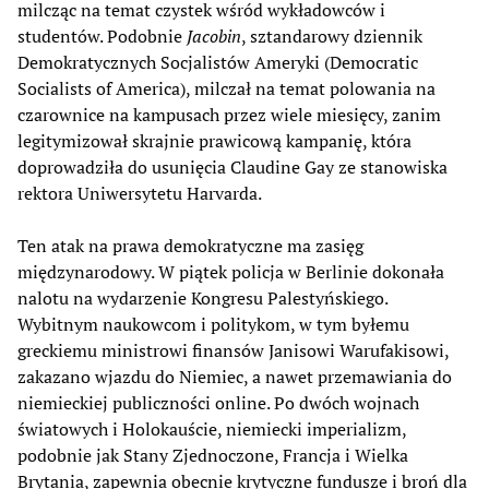
milcząc na temat czystek wśród wykładowców i
studentów. Podobnie
Jacobin
, sztandarowy dziennik
Demokratycznych Socjalistów Ameryki (Democratic
Socialists of America), milczał na temat polowania na
czarownice na kampusach przez wiele miesięcy, zanim
legitymizował skrajnie prawicową kampanię, która
doprowadziła do usunięcia Claudine Gay ze stanowiska
rektora Uniwersytetu Harvarda.
Ten atak na prawa demokratyczne ma zasięg
międzynarodowy. W piątek policja w Berlinie dokonała
nalotu na wydarzenie Kongresu Palestyńskiego.
Wybitnym naukowcom i politykom, w tym byłemu
greckiemu ministrowi finansów Janisowi Warufakisowi,
zakazano wjazdu do Niemiec, a nawet przemawiania do
niemieckiej publiczności online. Po dwóch wojnach
światowych i Holokauście, niemiecki imperializm,
podobnie jak Stany Zjednoczone, Francja i Wielka
Brytania, zapewnia obecnie krytyczne fundusze i broń dla