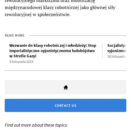
rewolucyjnego marksizmu oraz mobilizację
międzynarodowej klasy robotniczej jako głównej siły
rewolucyjnej w społeczeństwie.
READ MORE
Wezwanie do klasy robotniczej i młodzieży: Stop
Socjalistyczn
imperialistyczno-syjonistycznemu ludobójstwu
syjonizmem 
w Strefie Gazy!
18 listopada 20
3 listopada 2023
CONTACT US
Find out more about these topics: