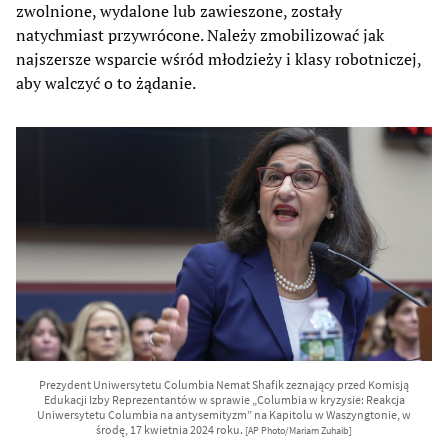
zwolnione, wydalone lub zawieszone, zostały
natychmiast przywrócone. Należy zmobilizować jak
najszersze wsparcie wśród młodzieży i klasy robotniczej,
aby walczyć o to żądanie.
Prezydent Uniwersytetu Columbia Nemat Shafik zeznający przed Komisją
Edukacji Izby Reprezentantów w sprawie „Columbia w kryzysie: Reakcja
Uniwersytetu Columbia na antysemityzm” na Kapitolu w Waszyngtonie, w
środę, 17 kwietnia 2024 roku.
[AP Photo/Mariam Zuhaib]