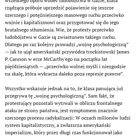
wszelkiego oporu wobec ludobójstwa w Gazie, klasa
rządząca próbuje uprzedzić pojawienie się jeszcze
szerszego i potężniejszego masowego ruchu przeciwko
wojnie i kapitalizmowi oraz przygotować się do jego
brutalnego stłumienia. Wie, że protesty przeciwko
ludobójstwu w Gazie są zwiastunem takiego ruchu.
Dlatego po raz kolejny prowadzi „wojnę psychologiczną”
— jak to ujął amerykański przywódca trockistowski James
P. Cannon w erze McCarthy'ego na początku lat
pięćdziesiątych — „przeciwko wolnej myśli i niezgodzie
na skalę, która wykracza daleko poza represje prawne”.
Wszystko wskazuje jednak na to, że klasa panująca już
przegrywa tę „wojnę psychologiczną”. Sam fakt, że
protestujący pozostali wytrwali w obliczu frontalnego
ataku ze strony państwa, jest symptomem znacznie
szerszego procesu radykalizacji: W oczach milionów ludzi
system kapitalistyczny, a zwłaszcza amerykański
imperializm, który przez długi czas funkcjonował jako