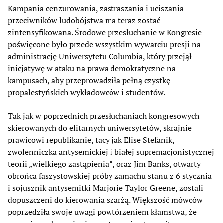
Kampania cenzurowania, zastraszania i uciszania
przeciwników ludobójstwa ma teraz zostać
zintensyfikowana. Środowe przesłuchanie w Kongresie
poświęcone było przede wszystkim wywarciu presji na
administrację Uniwersytetu Columbia, który przejął
inicjatywę w ataku na prawa demokratyczne na
kampusach, aby przeprowadziła pełną czystkę
propalestyńskich wykładowców i studentów.
Tak jak w poprzednich przesłuchaniach kongresowych
skierowanych do elitarnych uniwersytetów, skrajnie
prawicowi republikanie, tacy jak Elise Stefanik,
zwolenniczka antysemickiej i białej supremacjonistycznej
teorii „wielkiego zastąpienia”, oraz Jim Banks, otwarty
obrońca faszystowskiej próby zamachu stanu z 6 stycznia
i sojusznik antysemitki Marjorie Taylor Greene, zostali
dopuszczeni do kierowania szarżą. Większość mówców
poprzedziła swoje uwagi powtórzeniem kłamstwa, że