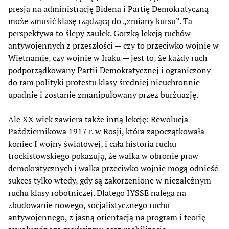
presja na administrację Bidena i Partię Demokratyczną
może zmusić klasę rządzącą do „zmiany kursu”. Ta
perspektywa to ślepy zaułek. Gorzką lekcją ruchów
antywojennych z przeszłości — czy to przeciwko wojnie w
Wietnamie, czy wojnie w Iraku — jest to, że każdy ruch
podporządkowany Partii Demokratycznej i ograniczony
do ram polityki protestu klasy średniej nieuchronnie
upadnie i zostanie zmanipulowany przez burżuazję.
Ale XX wiek zawiera także inną lekcję: Rewolucja
Październikowa 1917 r. w Rosji, która zapoczątkowała
koniec I wojny światowej, i cała historia ruchu
trockistowskiego pokazują, że walka w obronie praw
demokratycznych i walka przeciwko wojnie mogą odnieść
sukces tylko wtedy, gdy są zakorzenione w niezależnym
ruchu klasy robotniczej. Dlatego IYSSE nalega na
zbudowanie nowego, socjalistycznego ruchu
antywojennego, z jasną orientacją na program i teorię