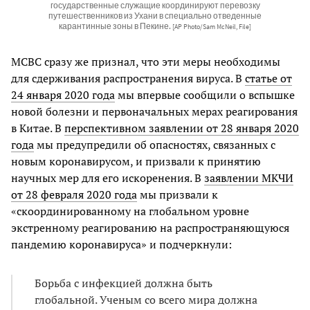
государственные служащие координируют перевозку
путешественников из Ухани в специально отведенные
карантинные зоны в Пекине.
[AP Photo/Sam McNeil, File]
МСВС сразу же признал, что эти меры необходимы
для сдерживания распространения вируса. В
статье от
24 января 2020 года
мы впервые сообщили о вспышке
новой болезни и первоначальных мерах реагирования
в Китае. В
перспективном заявлении от 28 января 2020
года
мы предупредили об опасностях, связанных с
новым коронавирусом, и призвали к принятию
научных мер для его искоренения. В
заявлении МКЧИ
от 28 февраля 2020 года
мы призвали к
«скоординированному на глобальном уровне
экстренному реагированию на распространяющуюся
пандемию коронавируса» и подчеркнули:
Борьба с инфекцией должна быть
глобальной. Ученым со всего мира должна