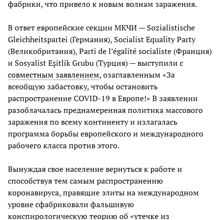
фабрики, что привело к новым волнам заражения.
В ответ европейские секции МКЧИ — Sozialistische
Gleichheitspartei (Германия), Socialist Equality Party
(Великобритания), Parti de l’égalité socialiste (Франция)
и Sosyalist Eşitlik Grubu (Турция) — выступили с
совместным заявлением
, озаглавленным «За
всеобщую забастовку, чтобы остановить
распространение COVID-19 в Европе!» В заявлении
разоблачалась преднамеренная политика массового
заражения по всему континенту и излагалась
программа борьбы европейского и международного
рабочего класса против этого.
Вынуждая свое население вернуться к работе и
способствуя тем самым распространению
коронавируса, правящие элиты на международном
уровне сфабриковали фальшивую
конспирологическую теорию об «
утечке из