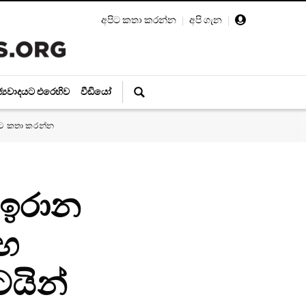
අපිට කතා කරන්න
|
අපි ගැන
|
ජ්‍යවාදයට එරෙහිව
වීඩියෝ
ිට කතා කරන්න
 ඉරාන
මඟ
ටයින්