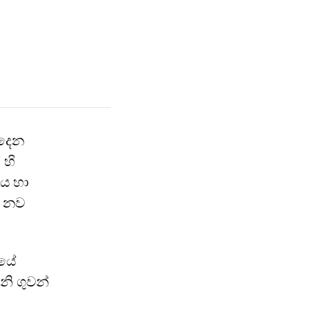
නදෙන
 හි
දය හා
ී නව
රයේ
නි ගුවන්