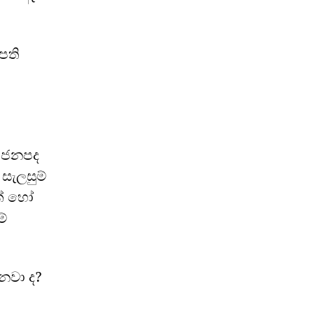
පති
් ජනපද
සැලසුම්
ක් හෝ
්
තනවා ද?