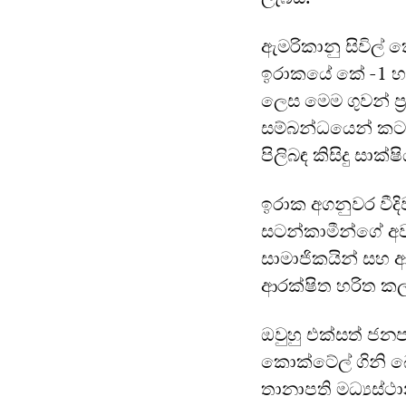
ඇමරිකානු සිවිල් 
ඉරාකයේ කේ -1 හමු
ලෙස මෙම ගුවන් ප්‍
සම්බන්ධයෙන් කටය
පිලිබඳ කිසිදු සාක්
ඉරාක අගනුවර වීදි
සටන්කාමීන්ගේ අවම
සාමාජිකයින් සහ ආ
ආරක්ෂිත හරිත කල
ඔවුහු එක්සත් ජ
කොක්ටේල් ගිනි බ
තානාපති මධ්‍යස්ථ