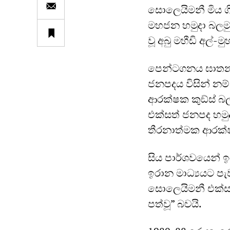
සොලෙයිමනී මිය ග
මහජන හමුදා බලමු
වූ අබු මහීඩි අල්-මු
පෙන්ටගනය ඝාතනයේ
ජනපදය විසින් නම්
ආරක්ෂක කුඞ්ස් බ
එක්සත් ජනපද හමුද
තීරනාත්මක ආරක්
සිය පාර්ශවයෙන් 
ඉරාන මාධ්‍යයට ප
සොලෙයිමනී එක්සත
පත්වූ” බවයි.