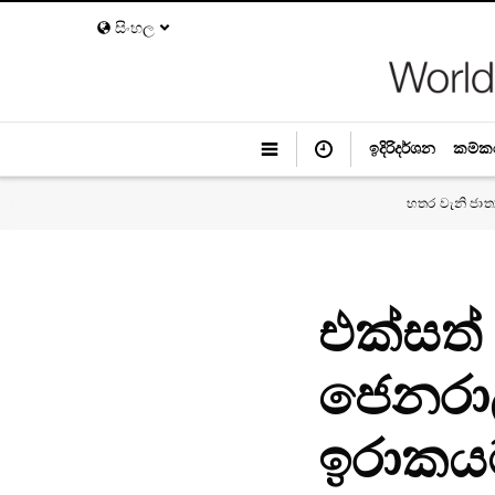
සිංහල
ඉදිරිදර්ශන
කම්ක
හතර වැනි ජාත
එක්සත
ජෙනරාල
ඉරාකයට