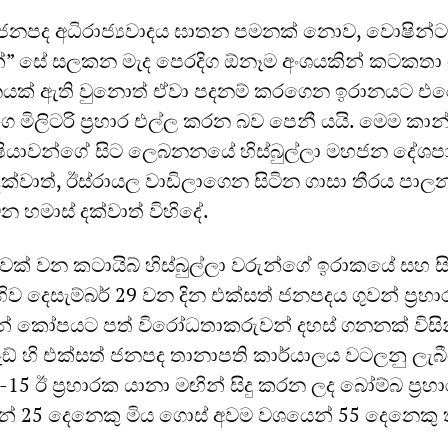
 ජනපද අධිරාජ්‍යවාදය ඝාතන පමනක් නොව, වොෂින්
න්” සේ සලකන මැද පෙරදිග ඕනෑම අංශයකින් කටකත
ක් ඇති වුනොත් ඒවා පදනම් කරගෙන ඉරානයට එර
ංග මිලිටරි ප්‍රහාර එල්ල කරන බව පෙනී යයි. මෙම කාන
ීෂියාවන්ගේ සිට ලෙබනනයේ හිස්බුල්ලා මහජන දේශ
රය දක්වාත්, ඊස්රායල වාඩිලාගෙන සිටින ගාසා තීරය ප
න හමාස් දක්වාත් විහිදේ.
යාවක් වන කටායිබ් හිස්බුල්ලා වරුන්ගේ ඉරාකයේ සහ ස
ව දෙසැම්බර් 29 වන දින එක්සත් ජනපදය ගුවන් ප්‍රහා
න් කෝපයට පත් විරෝධතාකරුවන් දහස් ගනනක් විසි
ඞ් හි එක්සත් ජනපද තානාපති කාර්යාලය වටලනු ලැබී
15 ඊ ප්‍රහාරක යානා මඟින් සිදු කරන ලද බෝම්බ ප්‍රහ
යින් 25 දෙනෙකු මිය ගොස් අවම වශයෙන් 55 දෙනෙකු 