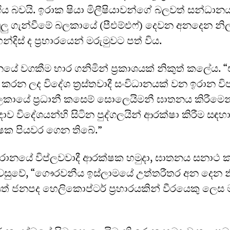
ිය බවයි. ඉරාක ෂියා මිලීෂියාවන්ගේ බලවත් සන්ධා
ලු‍ ගැන්වීමේ බලකායේ (පීඑම්එෆ්) දෙවන අනදෙන නිල
හන්දිස් ද ප්‍රහාරයෙන් මරුමුවට පත් විය.
 වගකීම භාර ගනිමින් ප්‍රකාශයක් නිකුත් කලේය. “
 කරන ලද විදේශ ත්‍රස්තවාදී සංවිධානයක් වන ඉරාන විප
ලකායේ ප්‍රධානී කසෙම් සොලෙයිමනී ඝාතනය කිරීමෙන
ාව විදේශයන්හි සිටින පුද්ගලයින් ආරක්ෂා කිරීම සඳහ
ෂක පියවර ගෙන තිබේ.”
ඉරානයේ විප්ලවවාදී ආරක්ෂක හමුදා, ඝාතනය සනාථ ක
ැවසුවේ, “ගෞරවනීය ඉස්ලාමයේ උත්තරීතර අන දෙන න
් ජනපද හෙලිකොප්ටර් ප්‍රහාරයකින් වීරයෙකු ලෙ