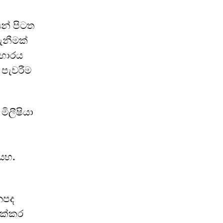
ෙන් පිටත
ැනීමක්
‍රහාරය
 පැවරීම
ිලීෂියා
ි
ියහ.
නපද
අක්කර