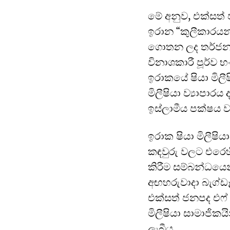
මේ අනුව, එක්සත්
ඉරාන “කුලීකාරය
ගොතන ලද තර්ජනය
විනාශකාරී පූර්ව භ
ඉරාකයේ ෂියා මිල
මිලීෂියා ව්‍යාපා
ඉස්ලාමීය පක්ෂය ව
ඉරාක ෂියා මිලීෂි
කඳවුරු වලට එරෙහි
කිරීම සම්බන්ධයෙ
අඟහරුවාදා බැග්ඩෑ
එක්සත් ජනපද එෆ් -
මිලීෂියා සාමාජික
ලැබීය.