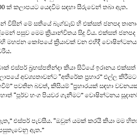
000 ක් කලාපයට යෙදවීම සඳහා සීරුවෙන් තබා ඇත.
 විසින් මේ සතියේ බැග්ඩෑඞ් හි එක්සත් ජනපද තානා
ෙන් පසුව මෙම ක්‍රියාන්විතය සිදු විය. එක්සත් ජනපද
ෙහි මහජන කෝපයේ ක්‍රියාවක් වන එහිදී වොෂින්ටනය
රීය.
් එස්පර් බ්‍රහස්පතින්දා කියා සිටියේ ඉරානය එක්සත
පයේ අවශ්‍යතාවන්ට “අතිරේක ප්‍රහාර” එල්ල කිරීමට 
ම්” පවතින බවත්, කිසියම් “ප්‍රහාරයක් සඳහා වචනය
ොත් “පූර්ව භංග පියවර ගැනීමට” වොෂින්ටනය සූදානම
ී ඇත,” එස්පර් පැවසීය. “ඔවුන් යමක් කරයි කියා මම හි
 පසුතැවෙනු ඇත.”