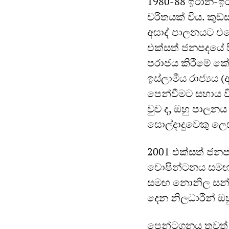
1980-88 ඉරාන-ඉරා
චරිතයක් විය. කුඞ්
අසාද් පාලනයට එර
එක්සත් ජනපදයේ ප
පරාජය කිරීමේ කේන
ඉස්ලාමීය රාජ්‍යය 
පෙන්වීමට සහාය ව
වුව ද, ඔහු පාලනය
සොල්දාදුවෙකු 
2001 එක්සත් ජනප
වොෂින්ටනය සමඟ 
සමඟ නොනිල සන්න
දෙන නිලධාරීන් ඔහ
පෙන්ටගනය තවත් එ