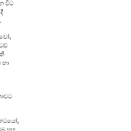
න විට
දී
.
ුවෝ,
ටඞ්
ති
ඩ හා
කාවට
 භටයෝ,
ම්බ සහ