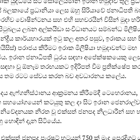
ක යුද්ධයේ සිට සොලෙයිමානි ඉරාන හමුදාව තුල ප්‍ර
ස් බලකායේ ප්‍රධානියා ලෙස ඔහු සිරියාවේ ජනාධිපති බෂ
ෙහිව වොෂින්ටනය සහ එහි සහචරයින් විසින් මුදා හර
ිටුබලය ලබන අල්කයිඩා සංවිධානයට සම්බන්ධ මිලීෂි
්ද්‍රීය කාර්යභාරයක් ඉටු කල අතර පසුව, ඉරාකය සහ 
(අයිසිස්) පරාජය කිරීමට ඉරාක මිලීෂියා හමුදාවන්ට මඟ
ිය. ඉරාන ජනාධිපති ධුරය සඳහා අපේක්ෂකයෙකු ලෙ
 සඳහා වූ ඕනෑම තරඟයකට ඉදිරිපත් වීම ප්‍රතික්ෂේප කර
ලෙස තම රටට සේවය කරන බව අවධාරනය කලේය.
දය ඇෆ්ගනිස්ථානය ආක්‍රමනය කිරීමේදී ටෙහෙරානය,
සහයෝගයෙන් කටයුතු කල දා සිට ඉරාන ජෙනරාල්ව
ිවේදනයක නිරත වූ එක්සත් ජනපද නිලධාරීන් සහ හ
ු හොඳින් දැන සිටියේය.
ක්සත් ජනපද පැරෂුට් භටයන් 750 ක් මැද පෙරදිගට 