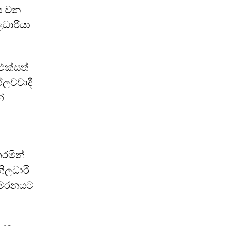
නය වන
ධාරියා
එක්සත්
්ලවවාදී
්
ා
රමින්
ිලධාරි
ස මරනයට