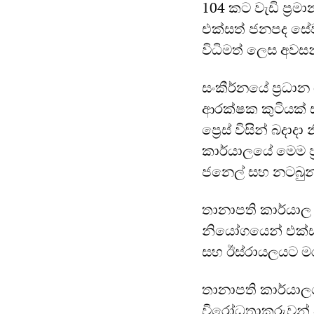
104 කට වැඩි ප්‍රම
එක්සත් ජනපද සේවක
විධිමත් ලෙස අවසන
සංකීර්නයේ ප්‍රධ
ආරක්ෂක කුටියක් 
ප්‍රෙස් විසින් බද
කාර්යාලයේ මෙම ප්
ජනෙල් සහ නටබුන් 
තානාපති කාර්යාල පර
නියෝගයෙන් එක්ස
සහ ඊස්රායලයට මර
තානාපති කාර්යාල
විරෝධතාකරුවන් වි