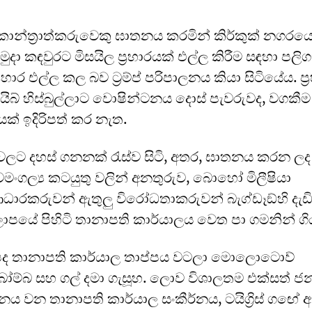
කොන්ත්‍රාත්කරුවෙකු ඝාතනය කරමින් කිර්කුක් නගරය
දා කඳවුරට මිසයිල ප්‍රහාරයක් එල්ල කිරීම සඳහා පලිග
රහාර එල්ල කල බව ට්‍රම්ප් පරිපාලනය කියා සිටියේය. ප්
ිබ් හිස්බුල්ලාට වොෂින්ටනය දොස් පැවරුවද, වගකීම
ෂියක් ඉදිරිපත් කර නැත.
වලට දහස් ගනනක් රැස්ව සිටි, අතර, ඝාතනය කරන ලද ම
ංගල්‍ය කටයුතු වලින් අනතුරුව, බොහෝ මිලීෂියා
ධාරකරුවන් ඇතුලු විරෝධතාකරුවන් බැග්ඩෑඞ්හි දැඩ
ාපයේ පිහිටි තානාපති කාර්යාලය වෙත පා ගමනින් ග
නපද තානාපති කාර්යාල තාප්පය වටලා මොලොටොව්
ෝම්බ සහ ගල් දමා ගැසූහ. ලොව විශාලතම එක්සත් ජ
ානය වන තානාපති කාර්යාල සංකීර්නය, ටයිග්‍රිස් ගඟේ 