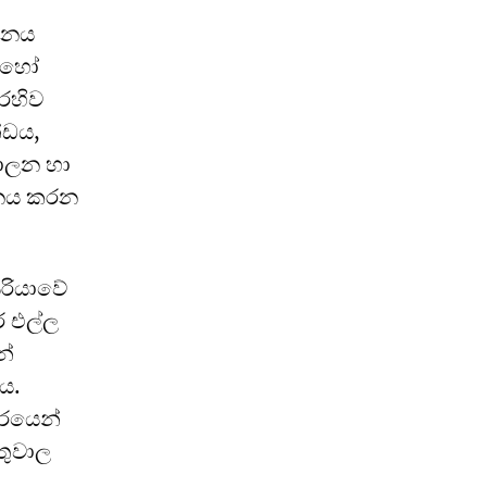
ටනය
ා හෝ
ෙහිව
්ඩය,
පාලන හා
ාලනය කරන
ිරියාවේ
ර එල්ල
න්
ය.
ාරයෙන්
තුවාල