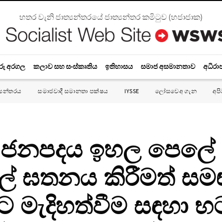
හතර වැනි ජාත්‍යන්තරයේ ජාත්‍යන්තර කමිටුව
(
හජාජාක
)
රු අරගල
කලාව සහ සංස්කෘතිය
ඉතිහාසය
සමාජ අසමානතාව
අධිරා
්‍යන්තරය
සමාජවාදී සමානතා පක්ෂය
IYSSE
ලෝසවෙඅ ගැන
අප
් ජනපදය ඉහල‌ පෙලේ
් ඝතනය කිරීමත් ස
 මැදිහත්වීම සඳහා භ