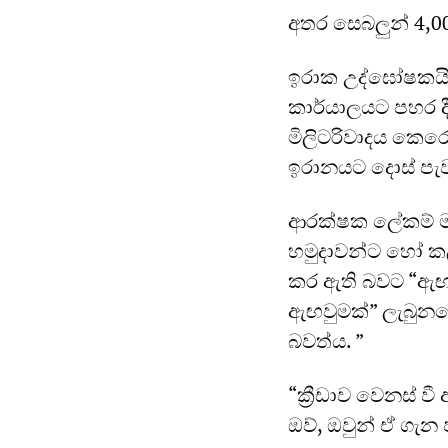
අතර සෙබලු‍න් 4,
ඉරාක උද්ඝෝෂකයින්
කාර්යාලයට පහර දීම
මිලිටරිවාදය කෙර
ඉරානයට දොස් පැව
ආරක්ෂක ලේකම් මාක
හමුදාවන්ට හෝ කලා
කර ඇති බවට “ඇඟවී
ඇඟවුමක්” ලැබුනහ
බවත්ය. ”
“ක්‍රීඩාව වෙනස් ව
ඔව්, ඔවුන් ඒ ගැන