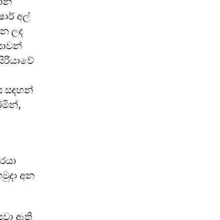
ධාන
ාර් අල්
ින ලද
යාවන්
සිරියාවේ
ස සඳහන්
මින්,
රයා
මුදා අන
යවා ඇති