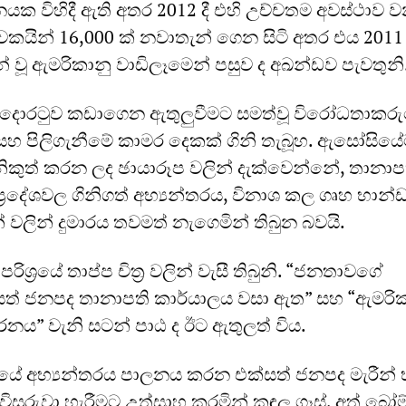
ානයක විහිදී ඇති අතර 2012 දී එහි උච්චතම අවස්ථාව ව
යින් 16,000 ක් නවාතැන් ගෙන සිටි අතර එය 2011 
් වූ ඇමරිකානු වාඩිලෑමෙන් පසුව ද අඛන්ඩව පැවතුනි
ාන දොරටුව කඩාගෙන ඇතුලුවීමට සමත්වූ විරෝධතාකර
සහ පිලිගැනීමේ කාමර දෙකක් ගිනි තැබූහ. ඇසෝසියේ
ාදා නිකුත් කරන ලද ඡායාරූප වලින් දැක්වෙන්නේ, තානාප
‍රදේශවල ගිනිගත් අභ්‍යන්තරය, විනාශ කල ගෘහ භාන්
වලින් දුමාරය තවමත් නැගෙමින් තිබුන බවයි.
ිශ්‍රයේ තාප්ප චිත්‍ර වලින් වැසී තිබුනි. “ජනතාවගේ
ත් ජනපද තානාපති කාර්යාලය වසා ඇත” සහ “ඇමරි
නය” වැනි සටන් පාඨ ද ඊට ඇතුලත් විය.
යේ අභ්‍යන්තරය පාලනය කරන එක්සත් ජනපද මැරීන්
සුරුවා හැරීමට උත්සාහ කරමින් කඳුලු ගෑස්, අත් බෝ