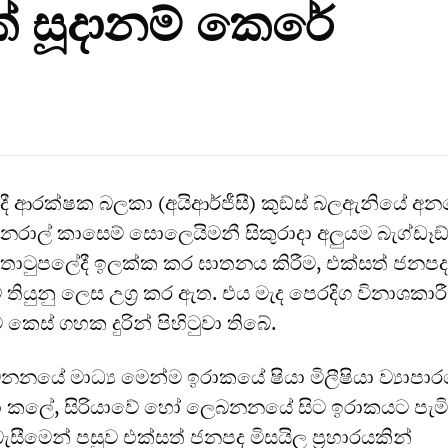
ක් සූදානම් කෙරේ
ාදී ආරක්ෂක බලකා (අයිආර්ජීසී) කුඞ්ස් බලඇනියේ අ
නරාල් කාසෙම් සොලෙයිමනී සිකුරාදා අලු‍යම බැග්ඩෑඞ්
්තොටුපලේදී ඉලක්ක කර ඝාතනය කිරීම, එක්සත් ජනප
 තියුනු ලෙස උග්‍ර කර ඇත. එය මැද පෙරදිග විනාශකාර
ම කෙස් ගහක දුරින් පිහිටුවා තිබේ.
යේ මාධ්‍ය මෙන්ම ඉරාකයේ ෂියා මිලීෂියා ව්‍යාපා
්තා කලේ, සිරියාවේ හෝ ලෙබනනයේ සිට ඉරාකයට පැමි
ීමෙන් පසුව එක්සත් ජනපද මිසයිල ප්‍රහාරයකින්