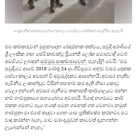
සංක්‍රමනික කම්කරුවන්ගේ අරගලය මැඩීමට ජෝර්දාන පොලීසිය කැඳවයි
එම කම්කරුවන් මුහුනදෙන ඛේදජනක තත්වය, සවුදි අරාබියේ
ශ්‍රී ලාංකික ගෘහ සේවිකාවක්වූ ප්‍රියන්ති
ලෝක සමාජවාදී වෙබ්
අඩවියට
ලබාදුන්
සම්මුඛ සාකච්ඡාවෙන්
පැහැදිලි වෙයි. "මම
සවුදියට ආවේ 2018 මාර්තු 24 දා. ගිවිසුමට අනුව වසර දෙකක
සේවා කාලය අවසන් වී අවුරුද්දකට ආසන්නයි. අවසර නැතිව
පැමිනීම ලංකාන්ඩුව විසින් තහනම් කර ඇති නිසා කොටු
වෙලා ඉන්නේ. අවසර ගැනීමට තානාපති කාර්යාලයට එන්න
නම් හාම්පුතාගෙ සහයෝගය අවශ්‍යයි. රියාද් නගරයට කාර්
එකක ගමනට පැය හයක් පමන ගමනක් ගත වෙනවා. නමුත්
හාම්පුතා මා එසේ කැඳවා ගෙන යාම ප්‍රතික්ෂේප කරනවා. මට
වාද කරන්න බැහැ. මාව මරා දැමුවත් කාටවත් දැනගන්න
ලැබෙන්නේ නැහැ."