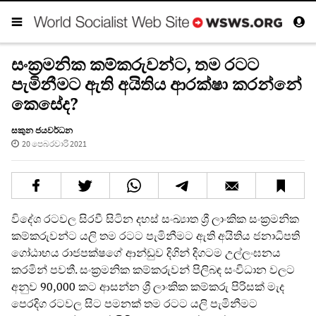
සංක්‍රමනික කම්කරුවන්ට, තම රටට
පැමිනීමට ඇති අයිතිය ආරක්ෂා කරන්නේ
කෙසේද?
සකුන ජයවර්ධන
20 පෙබරවාරි 2021
විදේශ රටවල සිරවී සිටින දහස් සංඛ්‍යාත ශ්‍රී ලාංකික සංක්‍රමනික
කම්කරුවන්ට යලි තම රටට පැමිනීමට ඇති අයිතිය ජනාධිපති
ගෝඨාභය රාජපක්ෂගේ ආන්ඩුව දිගින් දිගටම උල්ලංඝනය
කරමින් පවතී. සංක්‍රමනික කම්කරුවන් පිලිබඳ සංවිධාන වලට
අනුව 90,000 කට ආසන්න ශ්‍රී ලාංකික කම්කරු පිරිසක් මැද
පෙරදිග රටවල සිට පමනක් තම රටට යලි පැමිනීමට