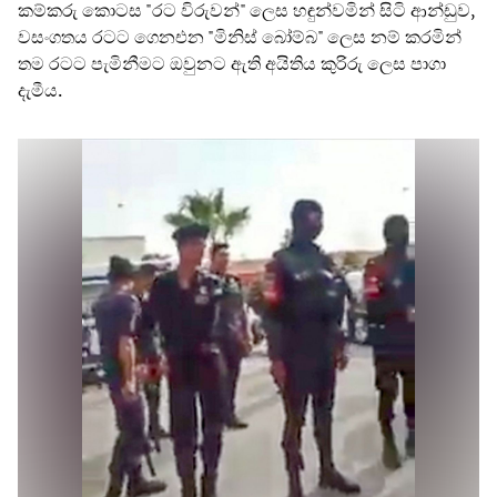
කම්කරු කොටස "රට විරුවන්" ලෙස හඳුන්වමින් සිටි ආන්ඩුව,
වසංගතය රටට ගෙනඑන "මිනිස් බෝම්බ" ලෙස නම් කරමින්
තම රටට පැමිනීමට ඔවුනට ඇති අයිතිය කුරිරු ලෙස පාගා
දැමීය.