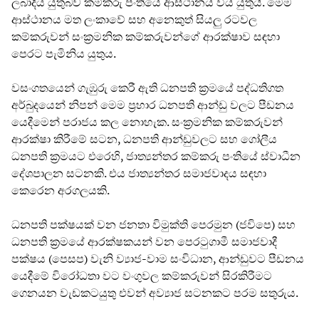
ලබාදීය යුතුබව කම්කරු පංතියේ ආස්ථානය විය යුතුයි. මෙම
ආස්ථානය මත ලංකාවේ සහ අනෙකුත් සියලු රටවල
කම්කරුවන් සංක්‍රමනික කම්කරුවන්ගේ ආරක්ෂාව සඳහා
පෙරට පැමිනිය යුතුය.
වසංගතයෙන් ගැඹුරු කෙරී ඇති ධනපති ක්‍රමයේ පද්ධතිගත
අර්බුදයෙන් නිපන් මෙම ප්‍රහාර ධනපති ආන්ඩු වලට පීඩනය
යෙදීමෙන් පරාජය කල නොහැක. සංක්‍රමනික කම්කරුවන්
ආරක්ෂා කිරීමේ සටන, ධනපති ආන්ඩුවලට සහ ගෝලීය
ධනපති ක්‍රමයට එරෙහි, ජාත්‍යන්තර කම්කරු පංතියේ ස්වාධීන
දේශපාලන සටනකි. එය ජාත්‍යන්තර සමාජවාදය සඳහා
කෙරෙන අරගලයකි.
ධනපති පක්ෂයක් වන ජනතා විමුක්ති පෙරමුන (ජවිපෙ) සහ
ධනපති ක්‍රමයේ ආරක්ෂකයන් වන පෙරටුගාමී සමාජවාදී
පක්ෂය (පෙසප) වැනි ව්‍යාජ-වාම සංවිධාන, ආන්ඩුවට පීඩනය
යෙදීමේ විරෝධතා වට වංගුවල කම්කරුවන් සිරකිරීමට
ගෙනයන වැඩකටයුතු එවන් අව්‍යාජ සටනකට පරම සතුරුය.