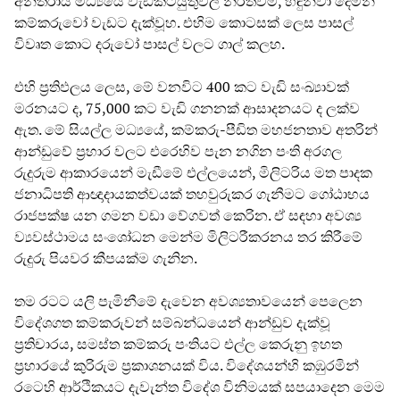
අන්තරාය මධ්‍යයේ වැඩකටයුතුවල නිරතවීම, හඳුන්වා දෙමින්
කම්කරුවෝ වැඩට දැක්වූහ. එහිම කොටසක් ලෙස පාසල්
විවෘත කොට දරුවෝ පාසල් වලට ගාල් කලහ.
එහි ප්‍රතිඵලය ලෙස, මේ වනවිට 400 කට වැඩි සංඛ්‍යාවක්
මරනයට ද, 75,000 කට වැඩි ගනනක් ආසාදනයට ද ලක්ව
ඇත. මේ සියල්ල මධ්‍යයේ, කම්කරු-පීඩිත මහජනතාව අතරින්
ආන්ඩුවේ ප්‍රහාර වලට එරෙහිව පැන නගින පංති අරගල
රුදුරුම ආකාරයෙන් මැඩීමේ එල්ලයෙන්, මිලිටරිය මත පාදක
ජනාධිපති ආඥාදායකත්වයක් තහවුරුකර ගැනීමට ගෝඨාභය
රාජපක්ෂ යන ගමන වඩා වේගවත් කෙරින. ඒ සඳහා අවශ්‍ය
ව්‍යවස්ථාමය සංශෝධන මෙන්ම මිලිටරීකරනය තර කිරීමේ
රුදුරු පියවර කීපයක්ම ගැනින.
තම රටට යලි පැමිනීමේ දැවෙන අවශ්‍යතාවයෙන් පෙලෙන
විදේශගත කම්කරුවන් සම්බන්ධයෙන් ආන්ඩුව දැක්වූ
ප්‍රතිචාරය, සමස්ත කම්කරු පංතියට එල්ල කෙරුනු ඉහත
ප්‍රහාරයේ කුරිරුම ප්‍රකාශනයක් විය. විදේශයන්හි කඹුරමින්
රටෙහි ආර්ථිකයට දැවැන්ත විදේශ විනිමයක් සපයාදෙන මෙම