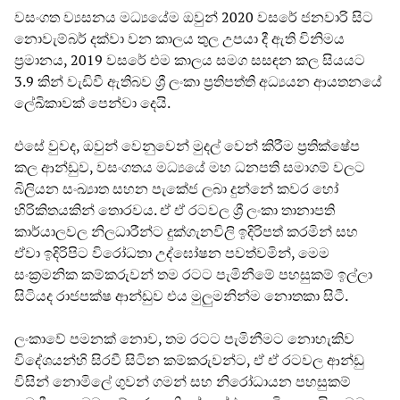
වසංගත ව්‍යසනය මධ්‍යයේම ඔවුන් 2020 වසරේ ජනවාරි සිට
නොවැම්බර් දක්වා වන කාලය තුල උපයා දී ඇති විනිමය
ප්‍රමානය, 2019 වසරේ එම කාලය සමග සසඳන කල සියයට
3.9 කින් වැඩිවී ඇතිබව ශ්‍රී ලංකා ප්‍රතිපත්ති අධ්‍යයන ආයතනයේ
ලේඛිකාවක් පෙන්වා දෙයි.
එසේ වුවද, ඔවුන් වෙනුවෙන් මුදල් වෙන් කිරීම ප්‍රතික්ෂේප
කල ආන්ඩුව, වසංගතය මධ්‍යයේ මහ ධනපති සමාගම් වලට
බිලියන සංඛ්‍යාත සහන පැකේජ ලබා දුන්නේ කවර හෝ
හිරිකිතයකින් තොරවය. ඒ ඒ රටවල ශ්‍රී ලංකා තානාපති
කාර්යාලවල නිලධාරීන්ට දුක්ගැනවිලි ඉදිරිපත් කරමින් සහ
ඒවා ඉදිරිපිට විරෝධතා උද්ඝෝෂන පවත්වමින්, මෙම
සංක්‍රමනික කම්කරුවන් තම රටට පැමිනීමේ පහසුකම් ඉල්ලා
සිටියද රාජපක්ෂ ආන්ඩුව එය මුලුමනින්ම නොතකා සිටී.
ලංකාවේ පමනක් නොව, තම රටට පැමිනීමට නොහැකිව
විදේශයන්හි සිරවී සිටින කම්කරුවන්ට, ඒ ඒ රටවල ආන්ඩු
විසින් නොමිලේ ගුවන් ගමන් සහ නිරෝධායන පහසුකම්