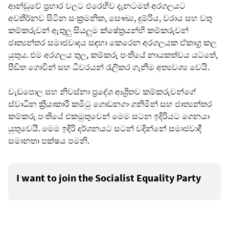
ආන්ඩුවේ ප්‍රහාර වලට එරෙහිව දැනටමත් අරගලයට
අවතීර්නව සිටින සංක්‍රමනික, සෞඛ්‍ය, දුම්රිය, වරාය සහ වතු
කම්කරුවන් ඇතුලු සියලුම ක්ෂේත්‍රයන්හි කම්කරුවන්
ජාත්‍යන්තර සමාජවාදය සඳහා කෙරෙන අරගලයක ඒකාග්‍ර කල
යුතුය. එම අරගලය තුල, කම්කරු පංතියේ නායකත්වය යටතේ,
පීඩිත ගොවීන් සහ ධීවරයන් රැලිකර ගැනීම අත්‍යවශ්‍ය වෙයි.
වැඩපොල සහ නිවස්නා ප්‍රදේශ ආශ්‍රිතව කම්කරුවන්ගේ
ස්වාධීන ක්‍රියාකාරී කමිටු ගොඩනගා ගනිමින් සහ ජාත්‍යන්තර
කම්කරු පංතියේ එකමුතුවෙන් මෙම සටන ඉදිරියට ගෙනයා
යුතුවෙයි. මෙම ඉදිරි දර්ශනයට සටන් වදින්නේ සමාජවාදී
සමානතා පක්ෂය පමනි.
I want to join the Socialist Equality Party