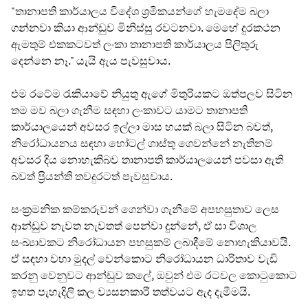
"තානාපති කාර්යාලය විදේශ ශ්‍රමිකයන්ගේ හැමදේම බලා
ගන්නවා කියා ආන්ඩුව මිනිස්සු රවටනවා. මෙහේ දුරකථන
ඇමතුම් එකකටවත් ලංකා තානාපති කාර්යාලය පිලිතුරු
දෙන්නෙ නෑ." යැයි ඇය පැවසුවාය.
එම රටේම රැකියාවේ නියුතු ඇගේ මිතුරියකට ඔත්පලව සිටින
තම මව බලා ගැනීම සඳහා ලංකාවට යාමට තානාපති
කාර්යාලයෙන් අවසර ඉල්ලා මාස හයක් බලා සිටින බවත්,
නිරෝධායනය සඳහා හෝටල් ගාස්තු ගෙවන්නේ නැතිනම්
අවසර දිය නොහැකිබව තානාපති කාර්යාලයෙන් පවසා ඇති
බවත් ප්‍රියන්ති තවදුරටත් පැවසුවාය.
සංක්‍රමනික කම්කරුවන් ගෙන්වා ගැනීමේ අපහසුතාව ලෙස
ආන්ඩුව නැවත නැවතත් පෙන්වා දුන්නේ, ඒ සා විශාල
සංඛ්‍යාවකට නිරෝධායන පහසුකම් ලබාදීමේ නොහැකියාවයි.
ඒ සඳහා වහා මුදල් වෙන්කොට නිරෝධායන ධාරිතාව වැඩි
කරනු වෙනුවට ආන්ඩුව කලේ, ඔවුන් එම රටවල කොටුකොට
ඉහත පැහැදිලි කල ව්‍යසනකාරී තත්වයට ඇද දැමීමයි.