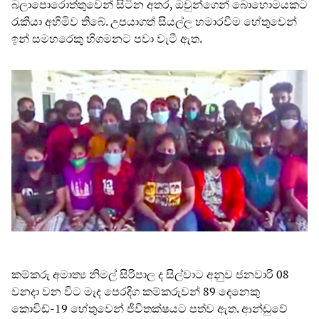
බලාපොරොත්තුවෙන් සිටින අතර, ඔවුන්ගෙන් බොහොමයකට
රැකියා අහිමිව තිබේ. උපයාගත් සියල්ල හමාරවීම හේතුවෙන්
ඉන් සමහරෙකු හිගමනට පවා වැටී ඇත.
කම්කරු අමාත්‍ය නිමල් සිරිපාල ද සිල්වාට අනුව ජනවාරි 08
වනදා වන විට මැද පෙරදිග කම්කරුවන් 89 දෙනෙකු
කොවිඩ්-19 හේතුවෙන් ජීවිතක්ෂයට පත්ව ඇත. ආන්ඩුවේ