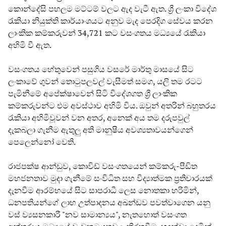
කොන්දේසි පහලම මට්ටම් වලට ඇද වැටී ඇත. ශ්‍රී ලංකා විදේශ
රැකියා නියුක්ති කාර්යාංශයට අනුව මැද පෙරදිග සේවය කරන
ලාංකික කම්කරුවන් 34,721 කට වසංගතය මධ්‍යයේ රැකියා
අහිමි වී ඇත.
වසංගතය හේතුවෙන් පසුගිය වසරේ මාර්තු මාසයේ සිට
ලංකාවේ ගුවන් තොටුපලවල් වැසීමත් සමග, යලි තම රටට
පැමිනීමේ අපේක්ෂාවෙන් සිටි විදේශගත ශ්‍රී ලාංකික
කම්කරුවන්ට එම අවස්ථාව අහිමි විය. ඔවුන් අතරින් බහුතරය
රැකියා අහිමිවූවන් වන අතර, අනෙක් අය තම දරුපවුල්
දැකබලා ගැනීම ඇතුලු අති මානුෂීය අවශ්‍යතාවයන්ගෙන්
පෙලෙන්නෝ වෙති.
රාජපක්ෂ ආන්ඩුව, කොවිඩ් වසංගතයෙන් කම්කරු-පීඩිත
මහජනතාව මුදා ගැනීමේ සංවිධිත සහ විද්‍යාත්මක ප්‍රතිචාරයක්
දැනවීම ආරම්භයේ සිට සාපරාධී ලෙස නොතකා හරිමින්,
ධනපතියන්ගේ ලාභ උත්පාදනය අඛන්ඩව පවත්වාගෙන යනු
වස් ව්‍යසනකාරී "නව සාමාන්‍යය", නැතහොත් වසංගත