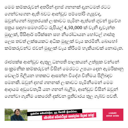
මෙම කම්කරුවන් අතරින් දහස් ගනනක් දැනටමත් රටට
ගෙන්වාගෙන ඇති බවට ආන්ඩුව පම්පෝරි ගැසුවද,
ඔවුන්ගෙන් බහුතරයක් ලංකාවට පැමින ඇත්තේ ගුවන් ප්‍රවේශ
පත්‍රය සඳහා සමහරවිට රුපියල් 4,50,000 ක් වැනි දැවැන්ත
මුදලක්, පීසිආර් පරීක්ෂන සහ නිරෝධායන හෝටල් ගාස්තු
ලෙස තවත් ලක්ෂයකට අධික මුදලක් වැය කරමිනි. බොහෝ
කම්කරුවන්ට එවන් මුදලක් වැය කිරීමේ හැකියාවක් නොමැත.
රාජපක්ෂ ආන්ඩුව ඇතුලු ධනපති පාලකයන් උත්සුක වන්නේ
සංක්‍රමනික කම්කරුවන් විසින් මෙරටට උපයා දෙන ඇමරිකානු
ඩොලර් බිලියන හතකට ආසන්න විදේශ විනිමය පිලිබඳව
පමනකි. ඔවුන් දහස් ගනනක් ලංකාවට පැමිනීමෙන් මෙම
ආදායම අඩුවෙතැයි යන ගනන් බැලීම, ආන්ඩුව විසින් ඔවුන්
ගෙන්වා ගැනීම කෙරෙහි දක්වන ප්‍රතිචාරය තුල ගැබ්ව පවතී.