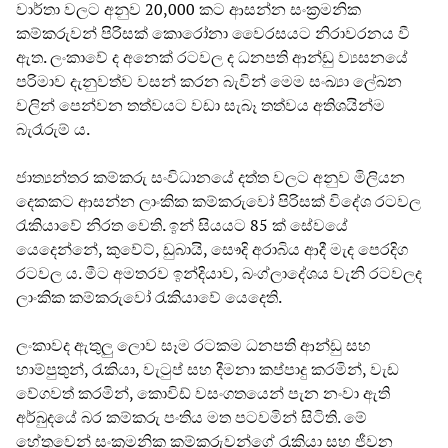
වාර්තා වලට අනුව 20,000 කට ආසන්න සංක්‍රමනික
කම්කරුවන් පිරිසක් කොරෝනා වෛරසයට නිරාවරනය වී
ඇත. ලංකාවේ ද අනෙක් රටවල ද ධනපති ආන්ඩු ව්‍යසනයේ
පරිමාව දැනුවත්ව වසන් කරන බැවින් මෙම සංඛ්‍යා ලේඛන
වලින් පෙන්වන තත්වයට වඩා සැබෑ තත්වය අතිශයින්ම
බැරෑරුම් ය.
ජාත්‍යන්තර කම්කරු සංවිධානයේ දත්ත වලට අනුව මිලියන
දෙකකට ආසන්න ලාංකික කම්කරුවෝ පිරිසක් විදේශ රටවල
රැකියාවේ නිරත වෙති. ඉන් සියයට 85 ක් සේවයේ
යෙදෙන්නේ, කුවේට්, ඩුබායි, සෞදි අරාබිය ආදී මැද පෙරදිග
රටවල ය. මීට අමතරව ඉන්දියාව, බංග්ලාදේශය වැනි රටවලද
ලාංකික කම්කරුවෝ රැකියාවේ යෙදෙති.
ලංකාවද ඇතුලු ලොව සෑම රටකම ධනපති ආන්ඩු සහ
හාම්පුතුන්, රැකියා, වැටුප් සහ දීමනා කප්පාදු කරමින්, වැඩ
වේගවත් කරමින්, කොවිඩ් වසංගතයෙන් පැන නංවා ඇති
අර්බුදයේ බර කම්කරු පංතිය මත පටවමින් සිටිති. මේ
හේතුවෙන් සංක්‍රමනික කම්කරුවන්ගේ රැකියා සහ ජීවන