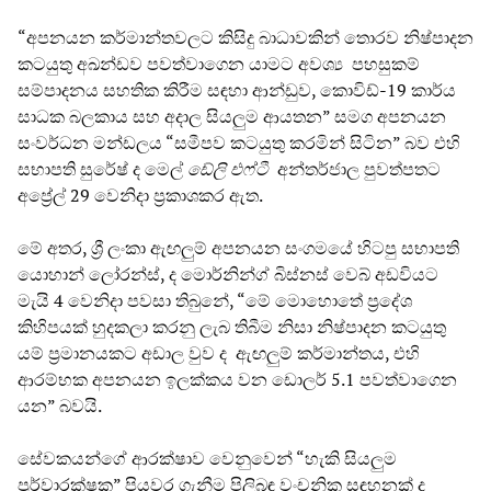
“අපනයන කර්මාන්තවලට කිසිදු බාධාවකින් තොරව නිෂ්පාදන
කටයුතු අඛන්ඩව පවත්වාගෙන යාමට අවශ්‍ය පහසුකම්
සම්පාදනය සහතික කිරීම සඳහා ආන්ඩුව, කොවිඩ්-19 කාර්ය
සාධක බලකාය සහ අදාල සියලුම ආයතන” සමග අපනයන
සංවර්ධන මන්ඩලය “සමීපව කටයුතු කරමින් සිටින” බව එහි
සභාපති සුරේෂ් ද මෙල්
ඩේලි එෆ්ටී
අන්තර්ජාල පුවත්පතට
අප්‍රේල් 29 වෙනිදා ප්‍රකාශකර ඇත.
මේ අතර, ශ්‍රී ලංකා ඇඟලුම් අපනයන සංගමයේ හිටපු සභාපති
යොහාන් ලෝරන්ස්, ද මොර්නින්ග් බිස්නස් වෙබ් අඩවියට
මැයි 4 වෙනිදා පවසා තිබුනේ, “මේ මොහොතේ ප්‍රදේශ
කිහිපයක් හුදකලා කරනු ලැබ තිබීම නිසා නිෂ්පාදන කටයුතු
යම් ප්‍රමානයකට අඩාල වුව ද ඇඟලුම් කර්මාන්තය, එහි
ආරම්භක අපනයන ඉලක්කය වන ඩොලර් 5.1 පවත්වාගෙන
යන” බවයි.
සේවකයන්ගේ ආරක්ෂාව වෙනුවෙන් “හැකි සියලුම
පුර්වාරක්ෂක” පියවර ගැනීම පිලිබඳ වංචනික සඳහනක් ද