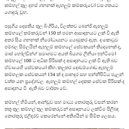
කම්හල් තුල දහස් ගනනක් ඇඟලුම් කම්කරුවෝ වසංගතයට
ගොදුරු වූහ.
පසුගිය දෙසතිය තුල බිංගිරිය, විලත්තව බෙන්ජි ඇඟලුම්
කම්හලේ කම්කරුවන් 150 ක් පමන ආසාදනයට ලක් වී ඇති
අතර සිය ගනනක් නිරෝධායනට යොමුකර ඇත. දංකොටුව
පම්බල සිම්ලයින් ඇඟලුම් කම්හලේ සේවකයන් තිදෙනෙක් ද,
මාස් හෝල්ඩින්ග් සමාගමට අයත් බියගම ලීනියා ඉන්ටිමෝ
කම්හලේ 100 ට අධික පිරිසක් ද අසාදනයට ලක් වී ඇති බව
ඒවායෙහි සේවකයෝ කීහ. කලුතර දොඩම්ගොඩ ඇඟලුම්
කම්හලක සේවකයන් 134 ක් ද පානදුර සහ පන්නිපිටිය පැලන්
වත්ත යන ප්‍රදේශවල ඇඟලුම් කම්හල් දෙකක සේවක පිරිසක් ද
අසාදනය වී ඇති බව වාර්තා වේ.
කම්හල් හිමියන්, ආන්ඩුව සහ මාධ්‍ය තොරතුරු වසන් කරන
තතු තුල කම්හල් තුල කම්කරුවන් අසාදනයට ලක්වීම පිලිබඳ
තොරතුරු එලිදරව් කෙරෙන්නේ අතිශයින් ම සීමිත ලෙසය.