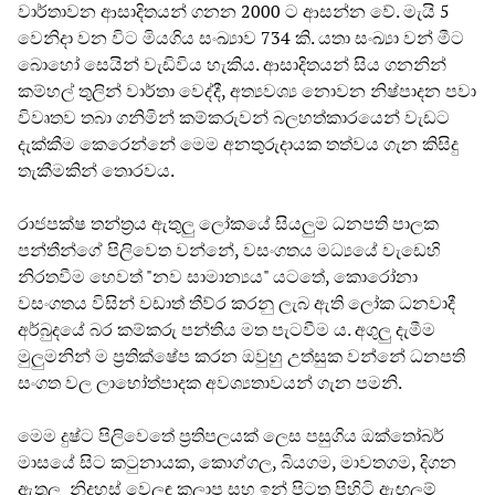
වාර්තාවන ආසාදිතයන් ගනන 2000 ට ආසන්න වේ. මැයි 5
වෙනිදා වන විට මියගිය සංඛ්‍යාව 734 කි. යතා සංඛ්‍යා වන් මීට
බොහෝ සෙයින් වැඩිවිය හැකිය. ආසාදිතයන් සිය ගනනින්
කම්හල් තුලින් වාර්තා වෙද්දී, අත්‍යවශ්‍ය නොවන නිෂ්පාදන පවා
විවෘතව තබා ගනිමින් කම්කරුවන් බලහත්කාරයෙන් වැඩට
දැක්කීම කෙරෙන්නේ මෙම අනතුරුදායක තත්වය ගැන කිසිදු
තැකීමකින් තොරවය.
රාජපක්ෂ තන්ත්‍රය ඇතුලු ලෝකයේ සියලුම ධනපති පාලක
පන්තීන්ගේ පිලිවෙත වන්නේ, වසංගතය මධ්‍යයේ වැඩෙහි
නිරතවීම හෙවත් "නව සාමාන්‍යය" යටතේ, කොරෝනා
වසංගතය විසින් වඩාත් තීව්ර කරනු ලැබ ඇති ලෝක ධනවාදී
අර්බුදයේ බර කම්කරු පන්තිය මත පැටවීම ය. අගුලු දැමීම
මුලුමනින් ම ප්‍රතික්ෂේප කරන ඔවුහු උත්සුක වන්නේ ධනපති
සංගත වල ලාභෝත්පාදක අවශ්‍යතාවයන් ගැන පමනි.
මෙම දුෂ්ට පිලිවෙතේ ප්‍රතිපලයක් ලෙස පසුගිය ඔක්තෝබර්
මාසයේ සිට කටුනායක, කොග්ගල, බියගම, මාවතගම, දිගන
ඇතුලු නිදහස් වෙලඳ කලාප සහ ඉන් පිටත පිහිටි ඇඟලුම්