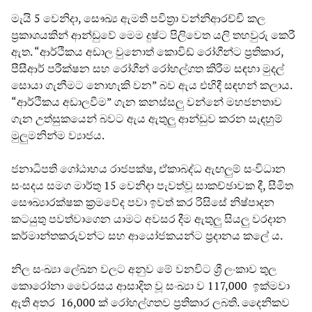
මැයි 5 වෙනිදා, සෞඛ්‍ය ඇමති පවිත්‍රා වන්නිආරච්චි කල
ප්‍රකාශයකින් ආන්ඩුවේ මෙම දුෂ්ට පිලිවෙත යලි තහවුරු කෙරී
ඇත. “ආර්ථිකය අඩාල වුනොත් කොවිඩ් රෝගීන්ට ප්‍රතිකාර,
පීසීආර් පරීක්ෂන සහ රෝගීන් රෝහල්ගත කිරීම සඳහා මුදල්
සොයා ගැනීමට නොහැකි වන” බව ඇය එහිදී සඳහන් කලාය.
“ආර්ථිකය අඩාලවීම” ගැන කනස්සලු වන්නේ මහජනතාව
ගැන උත්සුකයෙන් බවට ඇය ඇතුලු ආන්ඩුව කරන සැඳහුම්
මුලුමනින්ම ව්‍යාජය.
ජනාධිපති ගෝඨාභය රාජපක්ෂ, ඒකාබද්ධ ඇඟලුම් සංවිධාන
සංසදය සමග මාර්තු 15 වෙනිදා පැවත්වූ සාකච්ඡාවක දී, සීමිත
සෞඛ්‍යාරක්ෂක ක්‍රමවේද පවා ඉවත් කර රිසිසේ නිෂ්පාදන
කටයුතු පවත්වාගෙන යාමට අවසර දීම ඇතුලු සියලු වරදාන
කර්මාන්තකරුවන්ට සහ ආයෝජකයන්ට ප්‍රදානය කලේ ය.
නිල සංඛ්‍යා ලේඛන වලට අනුව මේ වනවිට ශ්‍රී ලංකාව තුල
කොරෝනා වෛරසය ආසාදිත වූ සංඛ්‍යා ව 117,000 ඉක්මවා
ඇති අතර 16,000 ක් රෝහල්ගතව ප්‍රතිකාර ලබති. දෛනිකව