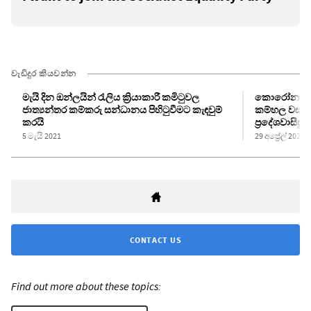
වැඩිදුර කියවන්න
මැයි දින ඔන්ලයින් රැලිය ක්‍රියාකාරී කමිටුවල
කොරෝනා රෝගී
ජාත්‍යන්තර කම්කරු සන්ධානය පිහිටුවීමට කැඳවුම්
කම්හල වසා 
කරයි
ප්‍රදේශවාසී
5 මැයි 2021
29 අප්‍රේල් 2021
CONTACT US
Find out more about these topics: