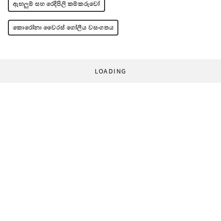
ඇඟලුම් සහ රෙදිපිලි කම්කරුවෝ
කොරෝනා වෛරස් ගෝලීය වසංගතය
LOADING