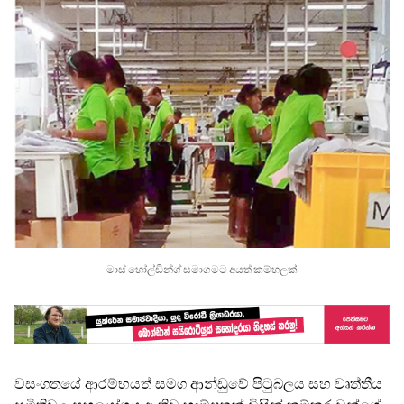
මාස් හෝල්ඩින්ග් සමාගමට අයත් කම්හලක්
වසංගතයේ ආරම්භයත් සමග ආන්ඩුවේ පිටුබලය සහ වෘත්තීය