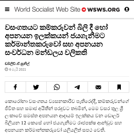
වසංගතයට කම්කරුවන් බිලි දී හෝ
අපනයන ඉලක්කයන් ජයගැනීමට
කර්මාන්තකරුවෝ සහ අපනයන
සංවර්ධන මන්ඩලය වලිකති
ඩබ්ලිව්.ඒ.සුනිල්
6 මැයි 2021
කොරෝනා වසංගතය ව්‍යසනකාරීව පැතිරෙද්දී, කම්කරුවන්ගේ
ජීවිත සහ සමාජ අයිතීන් පරදුවට තබමින්, මෙම වසර තුල ශ්‍රී
ලංකාවේ සමස්ත අපනයන ආදායම් ඉලක්කය වන ඩොලර්
බිලියන 12 කෙසේ හෝ ජයගැනීමට රාජපක්ෂ ආන්ඩුව සහ
අපනයන කර්මාන්තකරුවෝ යලියලිත් සපථ වෙති.