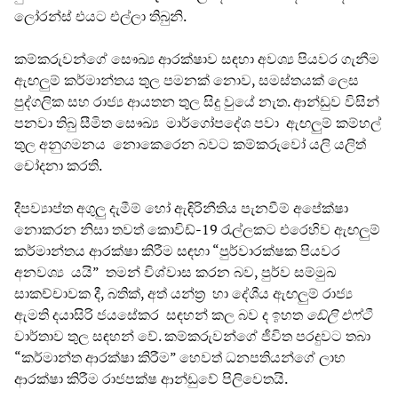
ලෝරන්ස් එයට එල්ලා තිබුනි.
කම්කරුවන්ගේ සෞඛ්‍ය ආරක්ෂාව සඳහා අවශ්‍ය පියවර ගැනීම
ඇඟලුම් කර්මාන්තය තුල පමනක් නොව, සමස්තයක් ලෙස
පුද්ගලික සහ රාජ්‍ය ආයතන තුල සිදු වුයේ නැත. ආන්ඩුව විසින්
පනවා තිබු සීමිත සෞඛ්‍ය මාර්ගෝපදේශ පවා ඇඟලුම් කම්හල්
තුල අනුගමනය නොකෙරෙන බවට කම්කරුවෝ යලි යලිත්
චෝදනා කරති.
දීපව්‍යාප්ත අගුලු දැමීම් හෝ ඇඳිරිනීතිය පැනවීම් අපේක්ෂා
නොකරන නිසා තවත් කොවිඩ්-19 රැල්ලකට එරෙහිව ඇඟලුම්
කර්මාන්තය ආරක්ෂා කිරීම සඳහා “පුර්වාරක්ෂක පියවර
අනවශ්‍ය යයි” තමන් විශ්වාස කරන බව, පුර්ව සම්මුඛ
සාකච්චාවක දී, බතික්, අත් යන්ත්‍ර හා දේශීය ඇඟලුම් රාජ්‍ය
ඇමති දයාසිරි ජයසේකර සඳහන් කල බව ද ඉහත
ඩේලි එෆ්ටී
වාර්තාව තුල සඳහන් වේ. කම්කරුවන්ගේ ජීවිත පරදුවට තබා
“කර්මාන්ත ආරක්ෂා කිරීම” හෙවත් ධනපතියන්ගේ ලාභ
ආරක්ෂා කිරීම රාජපක්ෂ ආන්ඩුවේ පිලිවෙතයි.