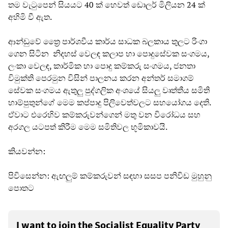
තම වැටුපෙන් සියයට 40 ක් හෙවත් ඩොලර් මිලියන 24 ක්
අහිමි වී ඇත.
ආන්ඩුවේ ත්‍රෛ පාර්ශවීය කාර්ය සාධක බලකාය තුලට රිංගා
ගෙන සිටින නිදහස් වෙලඳ කලාප හා පොදුසේවක සංගමය,
ලංකා වෙලඳ, කාර්මික හා පොදු කම්කරු සංගමය, ජනතා
විමුක්ති පෙරමුන විසින් පාලනය කරන අන්තර් සමාගම්
සේවක සංගමය ඇතුලු පුද්ගලික අංශයේ සියලු වෘත්තීය සමිති
හාම්පුතුන්ගේ මෙම කප්පාදු පිලිවෙත්වලට සහයෝගය දෙති.
ඒවාට එරෙහිව කම්කරුවන්ගෙන් මතු වන විරෝධය සහ
අරගල යටපත් කිරීම මෙම සමිතිවල භූමිකාවයි.
කියවන්න:
පිවිසෙන්න: ඇඟලුම් කම්කරුවන් සඳහා සසප පනිවිඩ මුහුනු
පොතට
I want to join the Socialist Equality Party