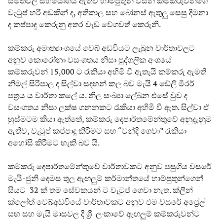
සමිතිවල සහයෝගය ඇතිව හාම්පුතුන් විසින් කම්කරුවන්ගේ
වැටුප් හරි අඩකින් ද, අතිකාල සහ බෝනස් ඇතුලු සෙසු දීමනා
ද කප්පාදු කෙරුනු අතර වැඩ වේගවත් කෙරුනි.
කම්කරු අමාත්‍යාංශයේ වෙබ් අඩවියට ලැබුන වාර්තාවලට
අනුව කොරෝනා වසංගතය නිසා පුද්ගලික අංශයේ
කම්කරුවන් 15,000 ට රැකියා අහිමි වී ඇතැයි කම්කරු ඇමති
නිමල් සිරිපාල ද සිල්වා සඳහන් කල බව මැයි 4 ඩේලි මිරර්
පත්‍රය ය වාර්තා කලේ ය. නිල සංඛ්‍යා ලේඛන එසේ වුව ද
වසංගතය නිසා ලක්ෂ ගනනකට රැකියා අහිමි වී ඇත. සිල්වා ඒ
හුස්මටම කියා ඇත්තේ, කම්කරු දෙපාර්තමේන්තුවේ අනුදැනුම
ඇතිව, වැටුප් කප්පාදු කිරීමට සහ “වන්දි ගෙවා” රැකියා
අහෝසි කිරීමට හැකි බව යි.
කම්කරු දෙපාර්තමේන්තුවේ වාර්තාවකට අනුව පසුගිය වසරේ
මැයි-ජුනි දෙමස තුල ඇඟලුම් කර්මාන්තයේ හාම්පුතුන්ගෙන්
සියට 32 ක් තම සේවකයන් ට වැටුප් ගෙවා නැත. ක්ලීන්
ක්ලෝත් වෙබ්අඩවියේ වාර්තාවකට අනුව එම වසරේ අප්‍රේල්
සහ සහ මැයි මාසවල දී ශ්‍රී ලංකාවේ ඇඟලුම් කම්කරුවන්ට