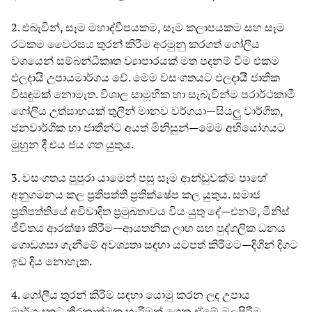
2. එබැවින්, සෑම මහාද්වීපයකම, සෑම කලාපයකම සහ සෑම
රටකම වෛරසය තුරන් කිරීම අරමුනු කරගත් ගෝලීය
වශයෙන් සම්බන්ධීකෘත ව්‍යාපාරයක් මත පදනම් වීම එකම
ඵලදායි උපායමාර්ගය වේ. මෙම වසංගතයට ඵලදායී ජාතික
විසඳුමක් නොමැත. විශාල සාමූහික හා සැබැවින්ම පරාර්ථකාමී
ගෝලීය උත්සාහයක් තුලින් මානව වර්ගයා—සියලු වාර්ගික,
ජනවාර්ගික හා ජාතීන්ට අයත් මිනිසුන්—මෙම අභියෝගයට
මුහුන දී එය ජය ගත යුතුය.
3. වසංගතය පුපුරා යාමෙන් පසු සෑම ආන්ඩුවක්ම පාහේ
අනුගමනය කල ප්‍රතිපත්ති ප්‍රතික්ෂේප කල යුතුය. සමාජ
ප්‍රතිපත්තියේ අවිවාදිත ප්‍රමුඛතාවය විය යුතු දේ—එනම්, මිනිස්
ජීවිතය ආරක්ෂා කිරීම—ආයතනික ලාභ සහ පුද්ගලික ධනය
ගොඩගසා ගැනීමේ අවශ්‍යතා සඳහා යටපත් කිරීමට—දිගින් දිගට
ඉඩ දිය නොහැක.
4. ගෝලීය තුරන් කිරීම සඳහා යොමු කරන ලද උපාය
මාර්ගයකට තීරනාත්මක හැරීමක් ගෙන ඒමේ මුලපිරීම