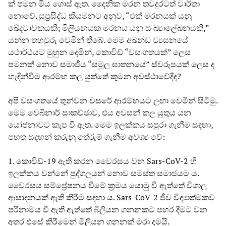
ක් පමන මිය ගොස් ඇත. දෛනික මරන තවදුරටත් වාර්තා
නොවේ. සුප්‍රසිද්ධ කියමනට අනුව, “එක් මරනයක් යනු
ඛේදවාචකයකි; මිලියනයක මරනය යනු සංඛ්‍යාලේඛනයකි,”
යන්න තහවුරු වෙමින් තිබේ. මෙම අඛන්ඩ ව්‍යසනයේ
යථාර්ථයට මුහුන දෙමින්, කොවිඩ් “වසංගතයක්” ලෙස
පමනක් නොව සමාජීය “සමූල ඝාතනයේ” ස්වරූපයක් ලෙස ද
හැඳින්වීම ආරම්භ කල යුත්තේ කුමන අවස්ථාවේදීද?
අපි වසංගතයේ තුන්වන වසරේ ආරම්භයට ලඟා වෙමින් සිටිමු.
මෙම වෙබිනාර් සාකච්ඡාව, එය අවසන් කල යුතුය යන
යෝජනාවට කැප වී ඇත. මෙම ඉලක්කය සපුරා ගැනීම සඳහා,
පහත සඳහන් කරුනු තේරුම් ගැනීම අවශ්‍ය වේ:
1. කොවිඩ්-19 ඇති කරන වෛරසය වන Sars-CoV-2 හි
ඉලක්කය වන්නේ පුද්ගලයන් නොව සමස්ත සමාජයම ය.
වෛරසය සම්ප්‍රේෂනය වීමේ ක්‍රමය යොමු වී ඇත්තේ විශාල
ආසාදනයක් ඇති කිරීම සඳහා ය. Sars-CoV-2 ජීව විද්‍යාත්මකව
පරිනාමය වී ඇති ඇත්තේ බිලියන ගනනකට පහර දීමට වන
අතර එසේ කිරීමෙන් මිලියන ගනනක් මරා දමයි.