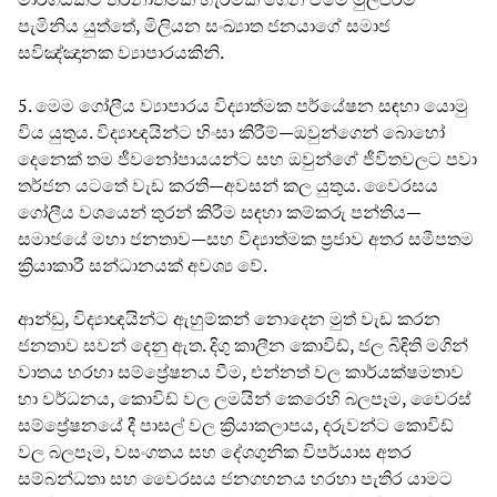
පැමිනිය යුත්තේ, මිලියන සංඛ්‍යාත ජනයාගේ සමාජ
සවිඤ්ඤානක ව්‍යාපාරයකිනි.
5. මෙම ගෝලීය ව්‍යාපාරය විද්‍යාත්මක පර්යේෂන සඳහා යොමු
විය යුතුය. විද්‍යාඥයින්ට හිංසා කිරීම්—ඔවුන්ගෙන් බොහෝ
දෙනෙක් තම ජීවනෝපායයන්ට සහ ඔවුන්ගේ ජීවිතවලට පවා
තර්ජන යටතේ වැඩ කරති—අවසන් කල යුතුය. වෛරසය
ගෝලීය වශයෙන් තුරන් කිරීම සඳහා කම්කරු පන්තිය—
සමාජයේ මහා ජනතාව—සහ විද්‍යාත්මක ප්‍රජාව අතර සමීපතම
ක්‍රියාකාරී සන්ධානයක් අවශ්‍ය වේ.
ආන්ඩු, විද්‍යාඥයින්ට ඇහුම්කන් නොදෙන මුත් වැඩ කරන
ජනතාව සවන් දෙනු ඇත. දිගු කාලීන කොවිඩ්, ජල බිඳිති මගින්
වාතය හරහා සම්ප්‍රේෂනය වීම, එන්නත් වල කාර්යක්ෂමතාව
හා වර්ධනය, කොවිඩ් වල ලමයින් කෙරෙහි බලපෑම, වෛරස්
සම්ප්‍රේෂනයේ දී පාසල් වල ක්‍රියාකලාපය, දරුවන්ට කොවිඩ්
වල බලපෑම, වසංගතය සහ දේශගුනික විපර්යාස අතර
සම්බන්ධතා සහ වෛරසය ජනගහනය හරහා පැතිර යාමට