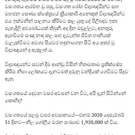
වසංගතය ආරම්භ වූ පසු, වසංගත රෝග විද්‍යාඥයින්ට සහ
මහජන සෞඛ්‍ය ක්ෂේත්‍රයේ ක්‍රියාකාරී අනෙකුත් විද්‍යාඥයින්ට
එය ඉක්මනින් පාලනය කිරීමට කල යුතු දේ පිලිබඳව ඉතා
පැහැදිලි අවබෝධයක් තිබුනි. අද දින මඬුල්ලට, අනතුරු
ඇඟවීමේ සංඤා නාද කල සහ දැවැන්ත ජීවිත හානියක්
වැලැක්වීමට අවශ්‍ය පියවර හඳුනාගෙන සිටි අය අතර වූ
විද්‍යාඥයන් ද ඇතුලත් ය.
විද්‍යාඥයන්ට සවන් දීම ආන්ඩු විසින් හිතාමතාම ප්‍රතික්ෂේප
කිරීම නිසා ලෝකයට දැනටමත් දරුනු වන්දියක් ගෙවීමට සිදුව
ඇත.
වසංගතයේ දෙවන වසර අවසන් වන විට, අපි දැන් සිටින්නේ
කොහිද?
වසංගතයේ පලමු වසර අවසානයේ—එනම් 2020 දෙසැම්බර්
31 දිනට—නිල ගෝලීය මරන සංඛ්‍යාව 1,950,000 ක් විය.