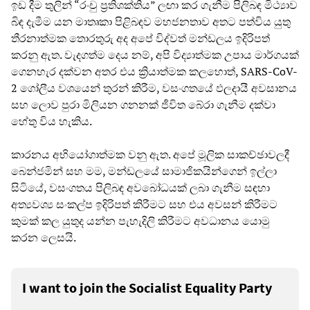
ඉඩ දීම තුලින් “රංචු ප්‍රතිශක්තිය” ලඟා කර ගැනීම පිලිබඳ මිථ්‍යාව
බිඳ දැමීම යන මාතෘකා පිළිබඳව මහජනතාව අතට පත්විය යුතු
තීරනාත්මක තොරතුරු අද අපේ විද්වත් මන්ඩලය ඉදිරිපත්
කරනු ඇත. වැදගත්ම දෙය නම්, අපි විද්‍යාත්මක උපාය මාර්ගයක්
ගෙනහැර දක්වන අතර එය ක්‍රියාත්මක කලහොත්, SARS-CoV-
2 ගෝලීය වශයෙන් තුරන් කිරීම, වසංගතයේ ඵලදායී අවසානය
සහ ලොව පුරා මිලියන ගනනක් ජීවිත බේරා ගැනීම දක්වා
හේතු විය හැකිය.
කාරනය අභියෝගාත්මක වනු ඇත. අපේ මූලික සාකච්ඡාවලදී
බෙන්ජමින් සහ මම, මන්ඩලයේ සාමාජිකයින්ගෙන් ඉල්ලා
සිටියේ, වසංගතය පිලිබඳ අවබෝධයක් ලබා ගැනීම සඳහා
අත්‍යවශ්‍ය සංකල්ප ඉදිරිපත් කිරීමට සහ එය අවසන් කිරීමට
කුමක් කල යුතුද යන්න පැහැදිලි කිරීමට අවධානය යොමු
කරන ලෙසයි.
I want to join the Socialist Equality Party