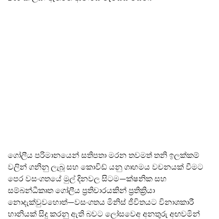
ගෝලීය පරිමානයෙන් සතිපතා මරන තවමත් තනි ඉලක්කම්
වලින් ගනිනු ලැබූ සහ කොවිඩ් යනු ගෘහමය වචනයක් වීමට
පෙර වසංගතයේ මුල් දිනවල සිටම—ක්ෂනික සහ
සම්බන්ධීකෘත ගෝලීය ප්‍රතිචාරයකින් ප්‍රතික්‍රියා
නොදැක්වුවහොත්—වසංගතය මිනිස් ජීවිතයට විනාශකාරී
හානියක් සිදු කරනු ඇති බවට ලෝසවෙඅ අනතුරු අඟවමින්