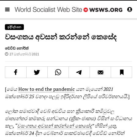
ඉදිරිදර්ශන
වසංගතය අවසන් කරන්නේ කෙසේද
ඩේවිඩ් නෝර්ත්
27 ඔක්තෝබර් 2021
[
මෙය
How to end the pandemic
යන මැයෙන් 2021
ඔක්තෝබර් 25 වනදා පලවූ ඉදිරිදර්ශන ලිපියේ පරිවර්තනයයි.
]
ලෝක සමාජවාදී වෙබ් අඩවිය සහ ක්‍රියාකාරී කමිටුවල
ජාත්‍යන්තර කම්කරු සන්ධානය (ක්‍රික-ජාකස) විසින් සංවිධානය
කල, “
වසංගතය අවසන් කරන්නේ කෙසේද
” හිසින් යුතු,
ඔක්තෝබර් 24 දින වෙබ්නාර් සාකච්ඡාවේදී ඩේවිඩ් නෝර්ත්