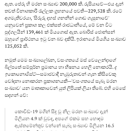
ඇත. පේරු හි මරන සංඛ්‍යාව 200,000 කි. රුසියාවේ—එය දැන්
තවත් විනාශකාරී රැල්ලක ග්‍රහනයේ පවතී—229,528 කි. රටේ
අගමැතිවරයා, 'සිරුරු දහස් ගනනින් ගොඩ ගැසුනාවේ'
යනුවෙන් ප්‍රකාශ කල එක්සත් රාජධානියේ, මේ වන විට
පුද්ගලයින් 139,461 ක් මියගොස් ඇත. බොරිස් ජොන්සන්
ඔහුගේ ප්‍රාර්ථනය ඉටු වන බව දකියි. ඉරානයේ මියගිය සංඛ්‍යාව
125,052 කි.
නමුත් මෙම සංඛ්‍යාලේඛන, වසංගතයේ මස් වෙලෙන්දාගේ
බිල්පතේ සම්පූර්න ප්‍රමානය හා භීෂනය හෙලි නොකරයි.
ද
ඉකොනොමිස්ට්
—සමාජවාදී නැඹුරුතාවන් ගැන කිසිවෙකු
චෝදනා නොකරන ප්‍රකාශනයකි—'වසංගතයේ සැබෑ මරන
සංඛ්‍යාව' යන මාතෘකාවෙන් යුත් ලිපියක් ලියා තිබේ. එහි මෙසේ
සඳහන් වේ:
කොවිඩ්-19 මගින් සිදු වූ නිල මරන සංඛ්‍යාව දැන්
මිලියන 4.9 ක් වුවද, අපගේ එකම සහ හොඳම
ඇස්තමේන්තුව වන්නේ සැබෑ සංඛ්‍යාව මිලියන 16.5