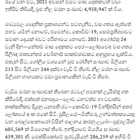
ඊයේ වන විට, 2021 අවසන් වීමට මාස දෙකකටත් වඩා
ඉතිරිව තිබියදී, මුළු නිල මරන සංඛ්‍යාව 4,958,947 ක් විය.
මාධ්‍යවල දෛනික ප්‍රකාශයන්ට පටහැනිව, වසංගතය ඇත්තේ
පහව යමින් නොවේ, එමෙන්ම, කොවිඩ්-19, සෙම්ප්‍රතිශ්‍යාවට
සමාන දෙයක් බවට පරිනාමය නොවේ. 2021 අගෝස්තු 24
වැනි දින—යන්තම් මාස දෙකකට පෙර—ලෝසවෙඅ වසංගතය
පිලිබඳ ජාත්‍යන්තර වෙබිනාර් සාකච්ඡාවකට අනුග්‍රහය දැක්වීය.
එතැන් සිට, ගෝලීය වශයෙන් මුළු රෝගීන් සංඛ්‍යාව මිලියන
213 සිට මිලියන 244 දක්වා වැඩි වී තිබේ. නිල මරන සංඛ්‍යාව
මිලියන භාගයකට වඩා ප්‍රමානයකින් වැඩි වී තිබේ.
වැඩිම මරන සංඛ්‍යාවක් තිබෙන රටවල් පමනක් ලැයිස්තු ගත
කිරීමේදී, එක්සත් ජනපදය—ලොව ධනවත්ම හා වඩාත්ම
තාක්ෂනිකව දියුනු ධනපති රට—කොවිඩ්-19 වින්දිතයින් අතර
ලෝකයේ අංක එකේ සිටී. බ්‍රසීලයේ—මිනීමරු උන්මත්තකයෙකු
වන බොල්සොනාරෝ විසින් පාලනය කරනු ලැබේ—පුද්ගලයින්
605,569 ක් මියගොස් තිබේ. ඉන්දියාවේ මියගිය සංඛ්‍යාව
459,301 කි. මෙක්සිකෝවේ පුරවැසියන් 286,259 ක් අහිමි වී