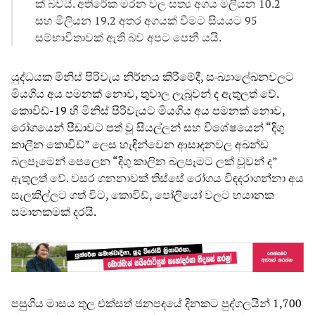
ක් බවයි. අතිරේක මරන වල සත්‍ය අගය මිලියන 10.2
සහ මිලියන 19.2 අතර අගයක් වීමට සියයට 95
සම්භාවිතාවක් ඇති බව අපට පෙනී යයි.
යුද්ධයක මිනිස් පිරිවැය නිර්නය කිරීමේදී, සංඛ්‍යාලේඛනවලට
මියගිය අය පමනක් නොව, තුවාල ලැබූවන් ද ඇතුලත් වේ.
කොවිඩ්-19 හි මිනිස් පිරිවැයට මියගිය අය පමනක් නොව,
රෝගයෙන් පීඩාවට පත් වූ සියල්ලන් සහ විශේෂයෙන් “දිගු
කාලීන කොවිඩ්” ලෙස හැඳින්වෙන ආසාදනවල අඛන්ඩ
බලපෑමෙන් පෙලෙන “දිගු කාලින බලපෑමට ලක් වූවන් ද”
ඇතුලත් වේ. වසර ගනනාවක් තිස්සේ රෝගය විඳදරාගන්නා අය
සැලකිල්ලට ගත් විට, කොවිඩ්, පෝලියෝ වලට භයානක
සමානකමක් දරයි.
පසුගිය මාසය තුල එක්සත් ජනපදයේ දිනකට පුද්ගලයින් 1,700