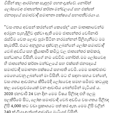
විසින් කල ආරම්භක සැඳහුම් පහත දැක්වේ. නෝර්ත්
ලෝසවෙඅ ජාත්‍යන්තර කර්තෘ මන්ඩලයේ සහ එක්සත්
ජනපදයේ සමාජවාදී සමානතා පක්ෂයේ සභාපතිවරයා ය.
“වසංගතය අවසන් කරන්නේ කෙසේද” යන මාතෘකාවෙන්ම
අරමුන පැහැදිලිව දක්වා ඇති මෙම ජාත්‍යන්තර වෙබිනාර්
රැස්වීම වෙත ලොව පුරා සිටින නරඹන්නන් පිලිගැනීමට මම
කැමතියි. එයට අනුග්‍රහය දක්වනු ලබන්නේ
ලෝක සමාජවාදී
වෙබ් අඩවිය
සහ ක්‍රියාකාරී
කමිටු වල ජාත්‍යන්තර කම්කරු
සන්ධානය විසිනි. මගේ නම ඩේවිඩ් නෝර්ත්. මම ලෝසවෙඅ
හි ජාත්‍යන්තර කර්තෘ මන්ඩලයේ සහ එක්සත් ජනපදයේ
සමාජවාදී සමානතා පක්ෂයේ සභාපති වෙමි. මෙම සාකච්ඡාව
මෙහෙයවනු ලබන්නේ මා විසිනි. මට ඒ සඳහා සහය වන්නේ,
වසංගතය ආවරනය කිරීමේදී ලෝසවෙඅ සමඟ සමීපව කටයුතු
කල වෛද්‍යවරයෙක් වන ආචාර්ය බෙන්ජමින් මැටියස් ය.
2020 ජනවාරි 24 වන දින මෙම විෂය පිලිබඳ එහි පලමු
පලකිරීමේ සිට, ලෝක සමාජවාදී වෙබ් අඩවිය වසංගතය පිලිබඳ
ලිපි 4,000 කට වඩා ප්‍රකාශයට පත් කර ඇත. මෙම ලිපි වලින්
240 ක් ලියා ඇත්තේ ආචාර්ය මැටියස් විසිනි.