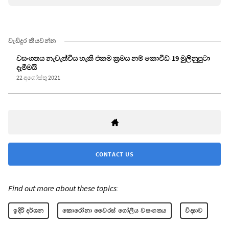
වැඩිදුර කියවන්න
වසංගතය නැවැත්විය හැකි එකම ක්‍රමය නම් කොවිඩ්-19 මුලිනුපුටා
දැමීමයි
22 අගෝස්තු 2021
CONTACT US
Find out more about these topics:
ඉදිරි දර්ශන
කොරෝනා වෛරස් ගෝලීය වසංගතය
විද්‍යාව