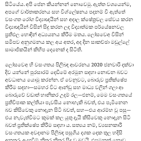
සිටියේය. අපි පේන කියන්නන් නොවෙමු. ඇත්ත වශයෙන්ම,
අපගේ වාර්තාකරනය සහ විශ්ලේෂනය පදනම් වී ඇත්තේ
වසංගත රෝග විද්‍යාඥයින් සහ අදාල ක්ෂේත්‍රවල සේවය කරන
විද්‍යාඥයින් විසින් සිදු කරන ලද විද්‍යාත්මක පර්යේෂනවල
ප්‍රතිඵල හොඳින් අධ්‍යයනය කිරීම මතය. ලෝසවෙඅ විසින්
සමීපව අනුගමනය කල අය අතර, අද දින සාකච්ඡා මඬුල්ලේ
සාමාජිකයින් කිහිප දෙනෙක් ද සිටිති.
ලෝසවෙඅ හි වසංගතය පිලිබඳ ආවරනය 2020 ජනවාරි දක්වා
දිව යන්නේ පුරසාරම් දෙඩීමේ අරමුන සඳහා නොවන බවට
අවධානය යොමු කරන්න. ඒ වෙනුවට, බොරුව ප්‍රතික්ෂේප
කිරීම සඳහා—සමහර විට ආන්ඩු සහ මාධ්‍ය වලින් ගලා ආ
බොරුවේ වඩාත් හානිකර උදම් රල—එනම්, මෙම වසංගතයේ
ප්‍රතිවිපාක කල්තියා පැවසිය නොහැකි බවත්, එය පැමිනෙන
බව කිසිවෙකු නොදැන සිටි බවත්, සහ—එය ආරම්භ වූ පසු—
එය නැවැත්වීමට කුමක් කල යුතු දැයි කිසිවෙකු නොදැන සිටි
බවත් ප්‍රතික්ෂේප කිරීම සඳහා ය. සත්‍යය නම්, ව්‍යසනකාරී
වසංගතයක අවදානම පිලිබඳ පසුගිය දශක දෙක තුල හදිසි
අනතුරු ඇඟවීම් නිතර නිතර සිදු වූ බවයි. එපමනක් නොව,