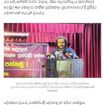
යටතේ, අන්තර් විශ්ව විද්‍යාල ශිෂ්‍ය බලමන්ඩලය (අවිශිබම)
අප්‍රේල් 6දා කොලඹ ජාතික පුස්තකාල ශ්‍රවනාගාරයේ දී ප්‍රසිද්ධ
දේශනයක් පැවැත් වූයේය.
කල්ප රාජපක්ෂ 2023 අප්‍රේල් 6 වන දින කොළඹ ජාතික පුස්තකාල
ශ්‍රවණාගාරයේ දේශනය අමතමින්. [ඡායාරූපය: IUSF ෆේස්බුක්]
[Photo: IUSF
Facebook]
දේශකයා වුයේ, මාක්ස්වාදී දේශපාලන අර්ථ-ශාස්ත්‍රය