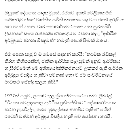
ඔහුගේ දේශනය පාදක වූයේ, රජයට අයත් ටෙලිකොම්හි
කම්කරුවන්ගේ වෘත්තීය සමිති නායකයෙකු වන ජගත් ගුරුසිංහ
සහ තවත් ව්‍යාජ-වාම මහාචාර්යවරයෙකු වන සුමනසිරි
ලියනගේ සමග රාජපක්ෂ ඒකාබද්ධ ව රචනා කල, “ආර්ථික
අර්බුදයට ජනතා විසඳුමක්” නමැති පොත් පිංචක් මත ය.
එම පොත ඍජු ව ම මෙසේ සඳහන් කරයි: “තරමක රැඩිකල්
තීරන කිහිපයකින්, ජාතික ආර්ථික සැලසුමක් අනුව ආර්ථිකය
හැසිරවීමෙන් මේ අතිශයෝක්තිකරනයට ලක්කර ඇති ආර්ථික
අර්බුදය විසඳිය හැකිවා පමනක් නො ව රට සංවර්ධනයේ
මාවතට සේන්දු කලහැකියි.”
1977න් පසුව, ලංකාව තුල ක්‍රියාත්මක කරන නව-ලිබරල්
“විවෘත වෙලඳපොල ආර්ථික ප්‍රතිපත්තියට” දෝෂාරෝපනය
කරන ලියවිල්ල, මෙම 'මූලෝපාය කනපිට ගැසීම” මගින්
රටෙහි වත්මන් අර්බුදය විසඳිය හැකි බව යෝජනා කරයි.