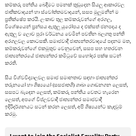
කම්කරු පන්තිය බෙදීමට පමනක් තුඩුදෙන සියලු ආකාරවල
ජාතිකවාදයන් හා ස්වෝත්තමවාදයන්, සසප මුලුමනින් ම
ප්‍රතික්ෂේප කරයි. ලංකාව තුල කම්කරුවන්ගේ අරගල,
විශේෂයෙන් ප්‍රන්සය ඇතුලු යුරෝපය ද එක්සත් ජනපදය ද
ඇතුලු ව ලොව පුරා වර්ධනය වෙමින් පවතින බලගතු පන්ති
අරගලවල කොටසකි. සමාජවාදී ජාත්‍යන්තරවාදයේ පදනම මත,
කම්කරුවන්ගේ එකමුතුව වෙනුවෙන්, සසප සහ හතරවන
ජාත්‍යන්තරයේ ජාත්‍යන්තර කමිටුවේ සහෝදර පක්ෂ සටන්
කරති.
සිය විශ්වවිද්‍යාලවල සමාජ සමානතාව සඳහා ජාත්‍යන්තර
තරුනයෝ හා ශිෂ්‍යයෝ (සසජාතශි) ශාඛා ගොඩනගන ලෙසත්,
සසපට බැඳෙන ලෙසත්, කම්කරු පන්තිය වෙතට හැරෙන
ලෙසත්, අපගේ විප්ලවවාදී ජාත්‍යන්තර සමාජවාදී
ඉදිරිදර්ශනයට සටන් කරන ලෙසත්, අපි ශිෂ්‍යයන්ට කැඳවුම්
කරමු.
I want to join the Socialist Equality Party