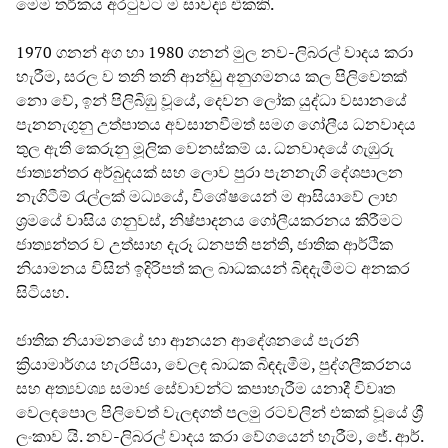
මෙම තර්කය අරටුවට ම සාවද්‍ය එකකි.
1970 ගනන් අග හා 1980 ගනන් මුල නව-ලිබරල් වාදය කරා
හැරීම, සරල ව තනි තනි ආන්ඩු අනුගමනය කල පිලිවෙතක්
නො වේ, ඉන් පිලිබිඹු වූයේ, දෙවන ලෝක යුද්ධා වසානයේ
පැනනැගුනු උත්පාතය අවසානවීමත් සමග ගෝලීය ධනවාදය
තුල ඇති කෙරුනු මූලික වෙනස්කම් ය. ධනවාදයේ ගැඹුරු
ජාත්‍යන්තර අර්බුදයක් සහ ලොව පුරා පැනනැගි දේශපාලන
නැගිටීම් රැල්ලක් මධ්‍යයේ, විශේෂයෙන් ම ආසියාවේ ලාභ
ශ්‍රමයේ වාසිය ගනුවස්, නිෂ්පාදනය ගෝලීයකරනය කිරීමට
ජාත්‍යන්තර ව උත්සාහ දැරූ ධනපති පන්ති, ජාතික ආර්ථික
නියාමනය විසින් ඉදිරිපත් කල බාධකයන් බිඳදැමීමට අනකර
සිටියහ.
ජාතික නියාමනයේ හා ආනයන ආදේශනයේ පැරනි
ක්‍රියාමාර්ගය හැරපියා, වෙලඳ බාධක බිඳදැමීම, පුද්ගලීකරනය
සහ අත්‍යවශ්‍ය සමාජ සේවාවන්ට කපාහැරීම යනාදී විවෘත
වෙලඳපොල පිලිවෙත් වැලඳගත් පලමු රටවලින් එකක් වූයේ ශ්‍රී
ලංකාව යි. නව-ලිබරල් වාදය කරා වේගයෙන් හැරීම, ජේ. ආර්.