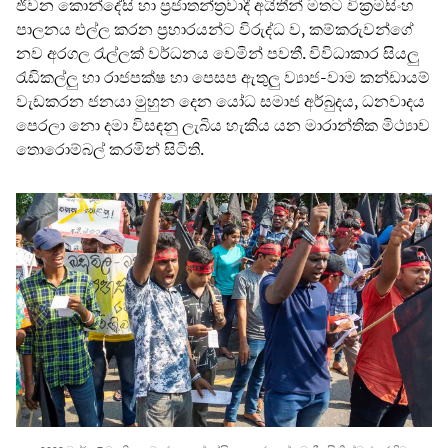
ජීවන කොන්දේසි හා ප්‍රජාතන්ත්‍රවාදී අයිතීන් මතට වික්‍රමසිංහ
පාලනය එල්ල කරන ප්‍රහාරයන්ට විරුද්ධ ව, කම්කරුවන්ගේ
නව අරගල රැල්ලක් වර්ධනය වෙමින් පවතී. විවිධාකාර සියලු
රැඩිකල්ලු හා රාජපක්ෂ හා පෙසප ඇතුලු ව්‍යාජ-වාම කන්ඩායම්
වැඩකරන ජනයා මුහුන දෙන යෝධ සමාජ අර්බුදය, ධනවාදය
පෙරලා නො දමා විසඳනු ලැබිය හැකිය යන මාරාන්තික මිථ්‍යාව
තොරොම්බල් කරමින් සිටිති.