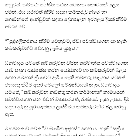
ගනුවස්, කම්කරු පන්තිය කරන සටනක කොටසක් ලෙස
පමනි. එය යථාවත් කිරීම සඳහා කම්කරුවන්ගේ හා
ගොවීන්ගේ ආන්ඩුවක් සඳහා දේශපාලන අරගලය දියත් කිරීම
අවශ්‍ය වේ.
*“පුද්ගලීකරනය කිරීම වෙනුවට, ඒවා පවත්වාගෙන යා හැකි
කම්කරුවන්ට පවරනු ලැබිය යුතු ය.”
ධනවාදය යටතේ කම්කරුවන් විසින් කර්මාන්ත පවත්වාගෙන
යාම සඳහා රාජපක්ෂ කරන යෝජනාව හා කම්කරුවන් බලය
ගෙන පමනක් ක්‍රියාවට දැමිය හැකි කම්කරු පාලනය යටතේ
ජනසතු කිරීම අතර මෙලෝ සම්බන්ධයක් නැත. ධනවාදය
යටතේ, “කම්කරුවන් නඩත්තු කරන කර්මාන්ත” නාමයෙන්
පවත්වාගෙන යන එවන් ව්‍යාපාරයක්, රාජ්‍යයට ලාභ උපයා දීම
සඳහා දරුනු සූරාකෑමකට ලක්වීමට කම්කරුවන්ට බල කරනු
ඇත.
මහජනතාව වෙත “වාමාංශික අදහස්” ගෙන යා හැකි “සක්‍රීය
සමාජ බලවේගය” වන්නේ ශිෂ්‍යයන් බව, සිය දේශනයේ දී