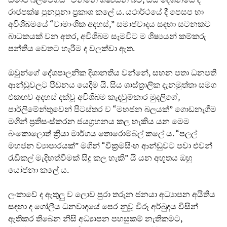
රාජපක්ෂ පුනපුනා ප්‍රකාශ කලේ ය. යථාර්ථයේ දී පෙසප හා
අවිශිබමයේ “වාමාංශික අදහස්,” සමාජවාදය සඳහා සටනකට
බාධකයක් වන අතර, අවිශිබම සෑමවිට ම ශිෂ්‍යයන් කම්කරු
පන්තිය වෙතට හැරීම ද වලක්වා ඇත.
ඔවුන්ගේ දේශපාලනික දිශානතිය වන්නේ, සහන පතා ධනපති
ආන්ඩුවලට පීඩනය යෙදීම යි. සිය ශාස්ත්‍රාලික දැනමුත්තා සමග
එකඟව අදහස් දක්වූ අවිශිබම කැඳවුම්කාර මුදලිගේ,
පාර්ලිමේන්තුවෙන් පිටස්තර ව “මහජන බලයක්” ගොඩනැගීම
මගින් ප්‍රතිසංස්කරන ජයග්‍රහනය කල හැකිය යන මෙම
බංකොලොත් ක්‍රියා මාර්ගය තොරොම්බල් කලේ ය. “පලල්
මහජන ව්‍යාපාරයක්” මගින් “වික්‍රමසිංහ ආන්ඩුවට පවා එවන්
රැඩිකල් මැදිහත්වීමක් සිදු කල හැකි” යි යන අභූතය ඔහු
යෝජනා කලේ ය.
ලංකාවේ ද ඇතුලු ව ලොව පුරා තරුන ජනයා අධ්‍යාපන අයිතිය
සඳහා ද ගෝලීය ධනවාදයේ පෙර නුවූ විරූ අර්බුදය විසින්
ඇතිකර තිබෙන නිසි අධ්‍යාපන පහසුකම් නැතිකමට,