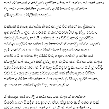
ජයවර්ධනගේ ආන්ඩුවේ දක්ෂිනාංශික ස්වභාවය පමනක් නො
ව, කුඩා අනාරක්ෂිත ලංකාවේ ආර්ථිකයේ ආවේනික
දුර්වලත්වය ද පිලිබිඹු කලේ ය.
එක්සත් ජනපද ජනාධිපති රොනල්ඩ් රීගන්ගේ හා බ්‍රිතාන්‍ය
අගමැතිනි මාග්‍රට් තැචර්ගේ කොන්සර්වැටිව් ආන්ඩු වේවා,
ඕස්ට්‍රේලියාවේ, නවසීලන්තයේ හා විවිධාකාර යුරෝපීය
රටවල ලේබර් හා සමාජ-ප්‍රජාතන්ත්‍රවාදී ආන්ඩු වේවා, ලොව
පුරා ආන්ඩු ඒ හා සමාන පියවරයන් අනුගමනය කල හ.
සෝවියට් සංගමය බිඳ විසිරවීම, නැගෙනහිර යුරෝපයේ
ස්ටැලින්වාදී පාලන තන්ත්‍රවල ඇද වැටීම සහ චීනය ධනවාදය
පුනස්ථාපනය කරා හැරීම තුල සුවිශද ව ප්‍රකාශයට පත් වූ පරිදි,
වඩ වඩා භූගෝලකෘත ස්වරූපයක් ගත් නිෂ්පාදනය විසින්
ජාතික ආර්ථික නියාමනය මත පදනම් වූ සියලු ආර්ථිකයන්,
ආයතන හා පක්ෂවලට වලකපනු ලැබී ය.
නිෂ්පාදනයේ ගෝලීයකරනය, ධනවාදයේ පරස්පර-
විරෝධයන් විසඳීම වෙනුවට, ඒවා තීව්‍ර කර ඇති අතරම එක්
අර්බුදයකට පසු තවෙකක් අවුලුවමින්, එක් අතකින් භූ-