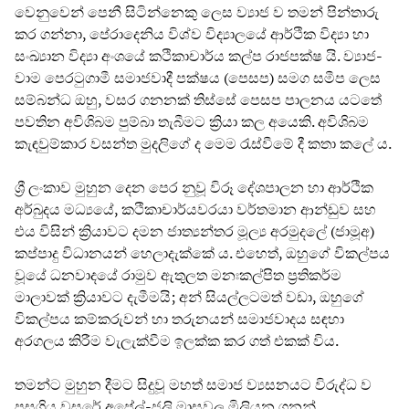
වෙනුවෙන් පෙනී සිටින්නෙකු ලෙස ව්‍යාජ ව තමන් පින්තාරු
කර ගන්නා, පේරාදෙනිය විශ්ව විද්‍යාලයේ ආර්ථික විද්‍යා හා
සංඛ්‍යාන විද්‍යා අංශයේ කථිකාචාර්ය කල්ප රාජපක්ෂ යි. ව්‍යාජ-
වාම පෙරටුගාමී සමාජවාදී පක්ෂය (පෙසප) සමග සමීප ලෙස
සම්බන්ධ ඔහු, වසර ගනනක් තිස්සේ පෙසප පාලනය යටතේ
පවතින අවිශිබම පුම්බා තැබීමට ක්‍රියා කල අයෙකි. අවිශිබම
කැඳවුම්කාර වසන්ත මුදලිගේ ද මෙම රැස්වීමේ දී කතා කලේ ය.
ශ්‍රී ලංකාව මුහුන දෙන පෙර නුවූ විරූ දේශපාලන හා ආර්ථික
අර්බුදය මධ්‍යයේ, කථිකාචාර්යවරයා වර්තමාන ආන්ඩුව සහ
එය විසින් ක්‍රියාවට දමන ජාත්‍යන්තර මූල්‍ය අරමුදලේ (ජාමූඅ)
කප්පාදු විධානයන් හෙලාදැක්කේ ය. එහෙත්, ඔහුගේ විකල්පය
වූයේ ධනවාදයේ රාමුව ඇතුලත මනඃකල්පිත ප්‍රතිකර්ම
මාලාවක් ක්‍රියාවට දැමීමයි; අන් සියල්ලටමත් වඩා, ඔහුගේ
විකල්පය කම්කරුවන් හා තරුනයන් සමාජවාදය සඳහා
අරගලය කිරීම වැලැක්වීම ඉලක්ක කර ගත් එකක් විය.
තමන්ට මුහුන දීමට සිදුවූ මහත් සමාජ ව්‍යසනයට විරුද්ධ ව
පසුගිය වසරේ අප්‍රේල්-ජූලි මාසවල මිලියන ගනන්