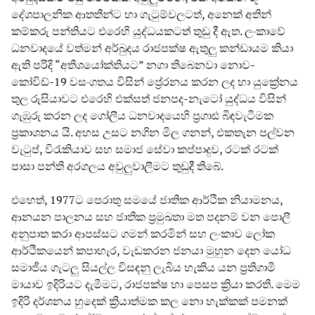
දේශපාලනික ආතතීන්ට හා ගැටුම්වලටත්, අනෙක් අතින්
කම්කරු පන්තියට එරෙහි යුද්ධයකටත් තුඩු දී ඇත. ලංකාවේ
ධනවාදයේ වත්මන් අර්බුදය රාජපක්ෂ ඇතුලු කන්ඩායම කියා
ඇති පරිදි “අතිශයෝක්තියට” නගා තිබෙනවා නොව-
කෝවිඩ්-19 වසංගතය විසින් ප්‍රේරනය කරන ලද හා යුක්‍රේනය
තුල රුසියාවට එරෙහි එක්සත් ජනපද-නැටෝ යුද්ධය විසින්
ගැඹුරු කරන ලද ගෝලීය ධනවාදයෙහි ප්‍රගාඪ බිඳවැටීමක
ප්‍රකාශනය යි. අහස උසට නගින මිල ගනන්, එකතැන පල්වන
වැටුප්, විරැකියාව සහ සමාජ සේවා කප්පාදුව, රටක් රටක්
පාසා පන්ති අරගලය අවුලුවාලීමට තුඩුදී තිබේ.
එහෙත්, 1977ට පෙරාතු සමයේ ජාතික ආර්ථික නියාමනය,
ආනයන පාලනය සහ ජාතික ප්‍රමුඛතා මත පදනම් වන පොලී
අනුපාත කරා ආපස්සට ගමන් කරමින් සහ ලංකාව ලෝක
ආර්ථිකයෙන් කපාහැර, වැඩකරන ජනයා මුහුන දෙන යෝධ
සමාජීය ගැටලු සියල්ල විසඳනු ලැබිය හැකිය යන ප්‍රතිගාමී
මායාව ඉදිරියට දැමීමට, රාජපක්ෂ හා පෙසප ක්‍රියා කරති. මෙම
ඉදිරි දර්ශනය හුදෙක් ක්‍රියාත්මක කල නො හැක්කක් පමනක්