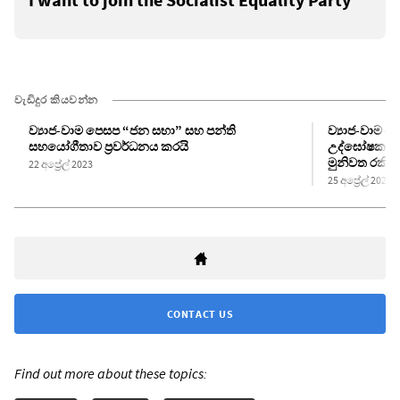
වැඩිදුර කියවන්න
ව්‍යාජ-වාම පෙසප “ජන සභා” සහ පන්ති
ව්‍යාජ-වාම 
සහයෝගීතාව ප්‍රවර්ධනය කරයි
උද්ඝෝෂකයාට 
මුනිවත රකියි
22 අප්‍රේල් 2023
25 අප්‍රේල් 2023
CONTACT US
Find out more about these topics: