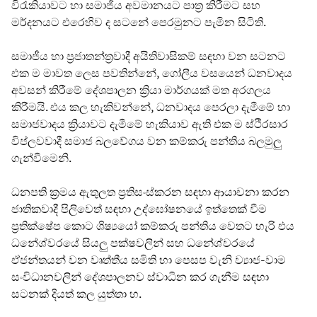
විරැකියාවට හා සමාජීය අවමානයට පාත්‍ර කිරීමට සහ
මර්දනයට එරෙහිව ද සටනේ පෙරමුනට පැමින සිටිති.
සමාජීය හා ප්‍රජාතන්ත්‍රවාදී අයිතිවාසිකම් සඳහා වන සටනට
එක ම මාවත ලෙස පවතින්නේ, ගෝලීය වසයෙන් ධනවාදය
අවසන් කිරීමේ දේශපාලන ක්‍රියා මාර්ගයක් මත අරගලය
කිරීමයි. එය කල හැකිවන්නේ, ධනවාදය පෙරලා දැමීමේ හා
සමාජවාදය ක්‍රියාවට දැමීමේ හැකියාව ඇති එක ම ස්ථිරසාර
විප්ලවවාදී සමාජ බලවේගය වන කම්කරු පන්තිය බලමුලු
ගැන්වීමෙනි.
ධනපති ක්‍රමය ඇතුලත ප්‍රතිසංස්කරන සඳහා ආයාචනා කරන
ජාතිකවාදී පිලිවෙත් සඳහා උද්ඝෝෂනයේ ඉත්තෙක් වීම
ප්‍රතික්ෂේප කොට ශිෂ්‍යයෝ කම්කරු පන්තිය වෙතට හැරි එය
ධනේශ්වරයේ සියලු පක්ෂවලින් සහ ධනේශ්වරයේ
ඒජන්තයන් වන වෘත්තීය සමිති හා පෙසප වැනි ව්‍යාජ-වාම
සංවිධානවලින් දේශපාලනව ස්වාධීන කර ගැනීම සඳහා
සටනක් දියත් කල යුත්තා හ.