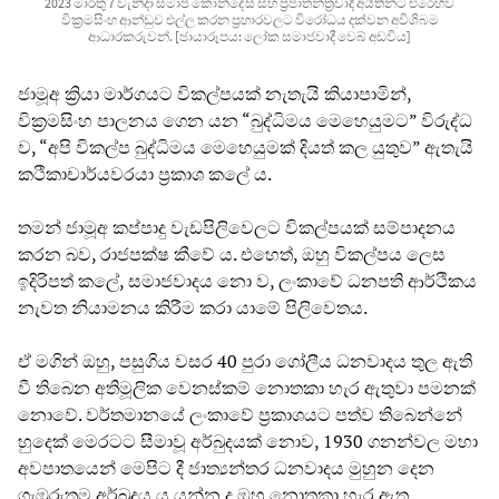
2023 මාර්තු 7 වැනිදා සමාජ කොන්දේසි සහ ප්‍රජාතන්ත්‍රවාදී අයිතීන්ට එරෙහිව
වික්‍රමසිංහ ආන්ඩුව එල්ල කරන ප්‍රහාරවලට විරෝධය දක්වන අවිශිබම
ආධාරකරුවන්. [ඡායාරූපය: ලෝක සමාජවාදී වෙබ් අඩවිය]
ජාමූඅ ක්‍රියා මාර්ගයට විකල්පයක් නැතැයි කියාපාමින්,
වික්‍රමසිංහ පාලනය ගෙන යන “බුද්ධිමය මෙහෙයුමට” විරුද්ධ
ව, “අපි විකල්ප බුද්ධිමය මෙහෙයුමක් දියත් කල යුතුව” ඇතැයි
කථිකාචාර්යවරයා ප්‍රකාශ කලේ ය.
තමන් ජාමූඅ කප්පාදු වැඩපිලිවෙලට විකල්පයක් සම්පාදනය
කරන බව, රාජපක්ෂ කීවේ ය. එහෙත්, ඔහු විකල්පය ලෙස
ඉදිරිපත් කලේ, සමාජවාදය නො ව, ලංකාවේ ධනපති ආර්ථිකය
නැවත නියාමනය කිරීම කරා යාමේ පිලිවෙතය.
ඒ මගින් ඔහු, පසුගිය වසර 40 පුරා ගෝලීය ධනවාදය තුල ඇති
වී තිබෙන අතිමූලික වෙනස්කම් නොතකා හැර ඇතුවා පමනක්
නොවේ. වර්තමානයේ ලංකාවේ ප්‍රකාශයට පත්ව තිබෙන්නේ
හුදෙක් මෙරටට සීමාවූ අර්බුදයක් නොව, 1930 ගනන්වල මහා
අවපාතයෙන් මෙපිට දී ජාත්‍යන්තර ධනවාදය මුහුන දෙන
ගැඹුරුතම අර්බුදය ය යන්න ද ඔහු නොතකා හැර ඇත.