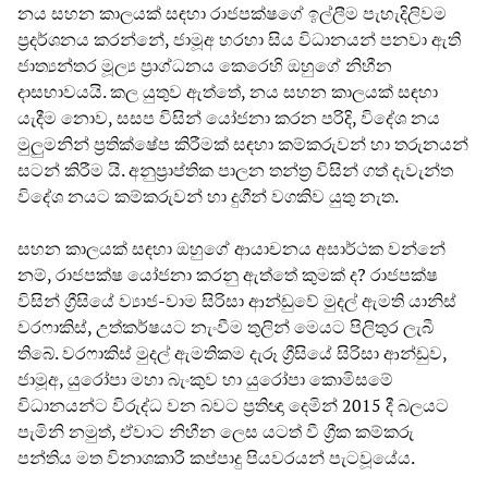
නය සහන කාලයක් සඳහා රාජපක්ෂගේ ඉල්ලීම පැහැදිලිවම
ප්‍රදර්ශනය කරන්නේ, ජාමූඅ හරහා සිය විධානයන් පනවා ඇති
ජාත්‍යන්තර මූල්‍ය ප්‍රාග්ධනය කෙරෙහි ඔහුගේ නිහීන
දාසභාවයයි. කල යුතුව ඇත්තේ, නය සහන කාලයක් සඳහා
යැදීම නොව, සසප විසින් යෝජනා කරන පරිදි, විදේශ නය
මුලුමනින් ප්‍රතික්ෂේප කිරීමක් සඳහා කම්කරුවන් හා තරුනයන්
සටන් කිරීම යි. අනුප්‍රාප්තික පාලන තන්ත්‍ර විසින් ගත් දැවැන්ත
විදේශ නයට කම්කරුවන් හා දුගීන් වගකිව යුතු නැත.
සහන කාලයක් සඳහා ඔහුගේ ආයාචනය අසාර්ථක වන්නේ
නම්, රාජපක්ෂ යෝජනා කරනු ඇත්තේ කුමක් ද? රාජපක්ෂ
විසින් ග්‍රීසියේ ව්‍යාජ-වාම සිරිසා ආන්ඩුවේ මුදල් ඇමති යානිස්
වරෆාකිස්, උත්කර්ෂයට නැංවීම තුලින් මෙයට පිලිතුර ලැබී
තිබේ. වරෆාකිස් මුදල් ඇමතිකම දැරූ ග්‍රීසියේ සිරිසා ආන්ඩුව,
ජාමූඅ, යුරෝපා මහා බැංකුව හා යුරෝපා කොමිසමේ
විධානයන්ට විරුද්ධ වන බවට ප්‍රතිඥා දෙමින් 2015 දී බලයට
පැමිනි නමුත්, ඒවාට නිහීන ලෙස යටත් වී ග්‍රීක කම්කරු
පන්තිය මත විනාශකාරී කප්පාදු පියවරයන් පැටවූයේය.