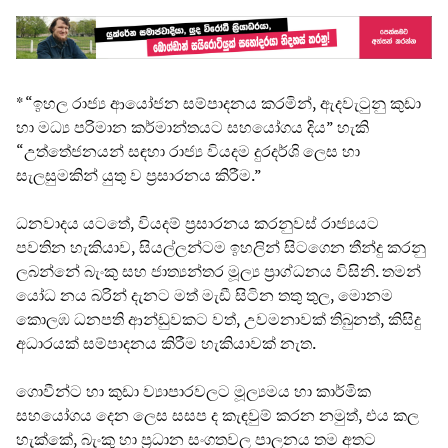
* “ඉහල රාජ්‍ය ආයෝජන සම්පාදනය කරමින්, ඇදවැටුනු කුඩා
හා මධ්‍ය පරිමාන කර්මාන්තයට සහයෝගය දිය” හැකි
“උත්තේජනයන් සඳහා රාජ්‍ය වියදම දුරදර්ශි ලෙස හා
සැලසුමකින් යුතු ව ප්‍රසාරනය කිරීම.”
ධනවාදය යටතේ, වියදම් ප්‍රසාරනය කරනුවස් රාජ්‍යයට
පවතින හැකියාව, සියල්ලන්ටම ඉහලින් සිටගෙන තීන්දු කරනු
ලබන්නේ බැංකු සහ ජාත්‍යන්තර මූල්‍ය ප්‍රාග්ධනය විසිනි. තමන්
යෝධ නය බරින් දැනට මත් මැඩී සිටින තතු තුල, මොනම
කොලඹ ධනපති ආන්ඩුවකට වත්, උවමනාවක් තිබුනත්, කිසිදු
අධාරයක් සම්පාදනය කිරීම හැකියාවක් නැත.
ගොවීන්ට හා කුඩා ව්‍යාපාරවලට මූල්‍යමය හා කාර්මික
සහයෝගය දෙන ලෙස සසප ද කැඳවුම් කරන නමුත්, එය කල
හැක්කේ, බැංකු හා ප්‍රධාන සංගතවල පාලනය තම අතට