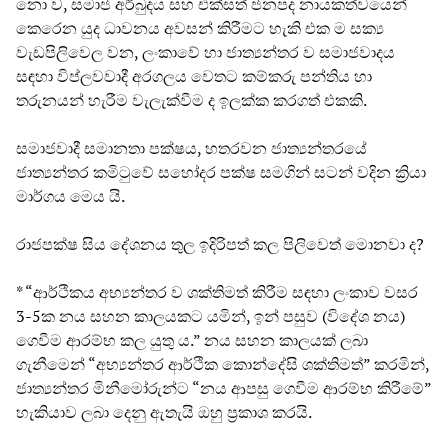
නො ව, සමාජ අර්බුදය සහ එක්සත් ජනපද නායකත්වයෙන්
කෙරෙන යුද ධාවනය අවසන් කිරීමට හැකි එක ම සක්‍ය
වැඩපිලිවෙල වන, ලංකාවේ හා ජාත්‍යන්තර ව සමාජවාදය
සඳහා විප්ලවවාදී අරගලය වෙතට කම්කරු පන්තිය හා
තරුනයන් හැරීම වැලැක්වීම ද ඉලක්ක කරගත් එකකි.
සමාජවාදී සමානතා පක්ෂය, හතරවන ජාත්‍යන්තරයේ
ජාත්‍යන්තර කමිටුවේ සහෝදර පක්ෂ සමගින් සටන් වදින ක්‍රියා
මාර්ගය මෙය යි.
රාජපක්ෂ සිය දේශනය තුල ඉදිරිපත් කල පිලිවෙත් මොනවා ද?
* “ආර්ථිකය අභ්‍යන්තර ව ශක්තිමත් කිරීම සඳහා ලංකාව වසර
3-5ක නය සහන කාලයකට යමින්, ඉන් පසුව (විදේශ නය)
ගෙවීම ආරම්භ කල යුතු ය.” නය සහන කාලයක් ලබා
ගැනීමෙන් “අභ්‍යන්තර ආර්ථික කොන්දේසි ශක්තිමත්” කරමින්,
ජාත්‍යන්තර මිනීමෝරුන්ට “නය ආපසු ගෙවීම ආරම්භ කිරීමේ”
හැකියාව ලබා දෙනු ඇතැයි ඔහු ප්‍රකාශ කරයි.