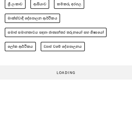
ශ්‍රී ලංකාව
ආසියාව
කම්කරු අරගල
මාක්ස්වාදී දේශපාලන ආර්ථිකය
සමාජ සමානතාවය සඳහා ජාත්‍යන්තර තරුනයෝ සහ ශිෂ්‍යයෝ
ලෝක ආර්ථිකය
ව්‍යාජ වමේ දේශපාලනය
LOADING