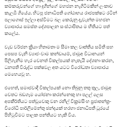
කම්කරුවන්ගේ හා දුගීන්ගේ මහජන නැගිටීමකින් ලංකාව
කැලඹී ගියේය. හිටපු ජනාධිපති ගෝඨාභය රාජපක්ෂට රටින්
පලාගොස් ඉල්ලා අස්වීමට බල කෙරුනු දැවැන්ත මහජන
ව්‍යාපාරය සමස්ත දේශපාලන සංස්ථාපිතය ම භීතියට පත්
කලේය.
වැඩ වර්ජන ක්‍රියා හිතාමතා ම සීමා කල වෘත්තීය සමිති සහ
පෙසප වැනි ව්‍යාජ-වාම කන්ඩායම්, ජාමූඅ විධානයන්
පිලිගැනීම හැර වෙනත් විකල්පයක් නැතැයි දේශනා කරන,
ධනපති විරුද්ධ පක්ෂවල අත යටට විරෝධතා ව්‍යාපාරය
මෙහෙයවූ හ.
එහෙත්, සමාජවාදී විකල්පයක් නො තිබුනු තතු තුල, ජාමූඅ
වෙතට බඩගෑම යෝජනා කරන්නෙකු හා පලල් ලෙස
අපකීර්තියට පත්වූවෙකු වන රනිල් වික්‍රමසිංහ ප්‍රජාතන්ත්‍ර-
විරෝධී පාර්ලිමේන්තු ඡන්දයක් හරහා ජනාධිපති ධූරයේ
පිහිටුවීමට පාලක පන්තියට හැකි විය.