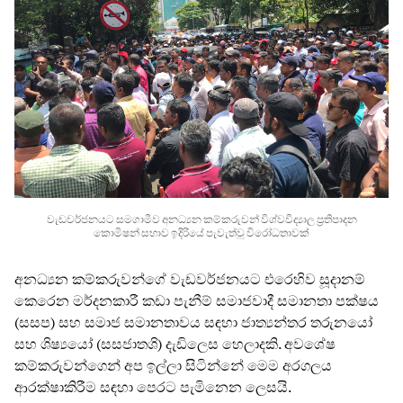
වැඩවර්ජනයට සමගාමීව අනධ්‍යන කම්කරුවන් විශ්වවිද්‍යාල ප්‍රතිපාදන
කොමිෂන් සභාව ඉදිරියේ පැවැත්වූ විරෝධතාවක්
අනධ්‍යන කම්කරුවන්ගේ වැඩවර්ජනයට එරෙහිව සූදානම්
කෙරෙන මර්දනකාරී කඩා පැනීම් සමාජවාදී සමානතා පක්ෂය
(සසප) සහ සමාජ සමානතාවය සඳහා ජාත්‍යන්තර තරුනයෝ
සහ ශිෂ්‍යයෝ (සසජාතශි) දැඩිලෙස හෙලාදකි. අවශේෂ
කම්කරුවන්ගෙන් අප ඉල්ලා සිටින්නේ මෙම අරගලය
ආරක්ෂාකිරීම සඳහා පෙරට පැමිනෙන ලෙසයි.