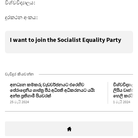
විශ්වවිද්‍යාලය:
දුරකථන අංකය:
I want to join the Socialist Equality Party
වැඩිදුර කියවන්න
අනධ්‍යන කම්කරු වැඩවර්ජනයට එරෙහිව
විශ්වවිද්‍යාල
පේරාදෙනිය ශාස්ත්‍ර පීඨ අධිපති අධිකරනයට යයි:
ලිපිය වෘත්තීය
අන්ත ප්‍රතිගාමී පියවරක්
හෙලි කරයි
25 මැයි 2024
1 මැයි 2024