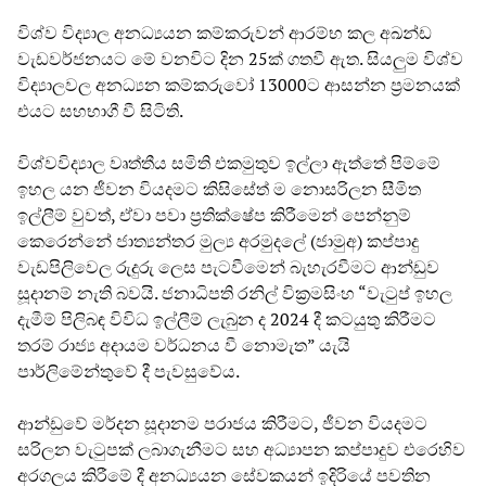
විශ්ව විද්‍යාල අනධ්‍යයන කම්කරුවන් ආරම්භ කල අඛන්ඩ
වැඩවර්ජනයට මේ වනවිට දින 25ක් ගතවී ඇත. සියලුම විශ්ව
විද්‍යාලවල අනධ්‍යන කම්කරුවෝ 13000ට ආසන්න ප්‍රමනයක්
එයට සහභාගී වී සිටිති.
විශ්වවිද්‍යාල වෘත්තීය සමිති එකමුතුව ඉල්ලා ඇත්තේ පිම්මේ
ඉහල යන ජීවන වියදමට කිසිසේත් ම නොසරිලන සීමිත
ඉල්ලීම් වුවත්, ඒවා පවා ප්‍රතික්ෂේප කිරීමෙන් පෙන්නුම්
කෙරෙන්නේ ජාත්‍යන්තර මුල්‍ය අරමුදලේ (ජාමුඅ) කප්පාදු
වැඩපිලිවෙල රුදුරු ලෙස පැටවීමෙන් බැහැරවීමට ආන්ඩුව
සූදානම් නැති බවයි. ජනාධිපති රනිල් වික්‍රමසිංහ “වැටුප් ඉහල
දැමීම් පිලිබඳ විවිධ ඉල්ලීම් ලැබුන ද 2024 දී කටයුතු කිරීමට
තරම් රාජ්‍ය අදායම වර්ධනය වී නොමැත” යැයි
පාර්ලිමේන්තුවේ දී පැවසුවේය.
ආන්ඩුවේ මර්දන සූදානම පරාජය කිරීමට, ජීවන වියදමට
සරිලන වැටුපක් ලබාගැනීමට සහ අධ්‍යාපන කප්පාදුව එරෙහිව
අරගලය කිරීමේ දී අනධ්‍යයන සේවකයන් ඉදිරියේ පවතින