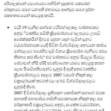
පරිපාලකයන් මෙහෙයවා ගනිමින් සූදානම් කෙරෙන
මර්දනයට සමග ධනපති ජනමාධ්‍ය ආන්ඩුව සමග පූර්න
එකඟතාවයෙන් කටයුතු කරයි.
මැයි 19 වැනිදා
සන්ඩේ ටයිම්ස්
පලකල වාර්තාවකට
අනුව “වෘත්තීය සමිති ක්‍රියාමාර්ගයේ බලපෑමට උපාධි
අපේක්ෂකයින් දිගටම මුහුන දෙන බැවින් දැනට
වැඩවර්ජනයක යෙදී සිටින විශ්වවිද්‍යාල අනධ්‍යන කාර්ය
මන්ඩලයට එරෙහිව දැඩි විනය ක්‍රියාමාර්ග ගැනීමට රජය
තීරනය කර තිබේ.” එම වාර්තාවට අනුව සියලුම පීඨවල
සේවාවන් නිසි පරිදි පවත්වාගෙන යාමට කටයුතු කරන
ලෙස පීඨාධිපතිවරුන්ට දැනුම් දී ඇති අතර වෘත්තීය
ක්‍රියාමාර්ගවලට අදාලව 2007 වසරේ නිකුත් කල
චක්‍රලේඛයක් තවමත් වලංගු බව විශ්වවිද්‍යාලවලට
දැනුම්දී තිබේ.
2007 දී විශ්වවිද්‍යාල ප්‍රතිපාදන කොමිෂන් සභාවේ එවක
සභාපති මහාචාර්ය ගාමිනී සමරනායක නිකුත් කල එම
මර්දනකාරී චක්‍රලේඛයට අනුව, සංකේත වැඩවර්ජන,
පාගමන්, අඛන්ඩ වැඩවර්ජන, ලෙඩ නිවාඩු ව්‍යාපාර ආදී