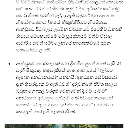
වැඩවර්ජනයේ යෙදී සිටින එම විශ්වවිද්‍යාලයේ අනධ්‍යන
සේවකයන්ට එරෙහිව මහනුවර දිසා අධිකරනයේ නඩු
පවරා තිබේ. එමගින් ඉල්ලා ඇති වැඩවර්ජන තහනම්
නියෝගය හෙට දිනයේ නිකුත්කිරීමට නියමිතය.
ආන්ඩුවේ පිටුබලය ලබමින් වර්ජනයට එරෙහිව ධනපති
රාජ්‍යය මෙහෙයවීමේ මේ ප්‍රයත්නයට විශ්ව විද්‍යාල
ආචාර්ය සමිති සම්මලෙනයේ නායකත්වයේ පුර්න
සහයෝගය ලැබේ.
ආන්ඩුවේ හොරනෑවක් වන
දිනමින
පුවත් පතේ මැයි 24
වැනි සිකුරාදා කතුවැකියේ මාතෘකාව වූයේ “ගුල්මට
ඇදෙන අනධ්‍යනයෝ” යන්නයි. අනධ්‍යන සේවකයෝ
දැන් හිසරදයක් වී ඇති බවත් “දරුවන්ගේ ජීවිත කාලය
ඔවුන් නොකල වරදක් වෙනුවෙන් දිය වී යෑමට”
අනධ්‍යයන අරගලය හේතු වී ඇති බව අපහාසයෙන්
සඳහන් කර ඇත. අනෙකුත් ජනමාධ්‍ය ද ඒ හා සමාන
කතුවැකි හෝ ලිපි පලකර තිබේ.