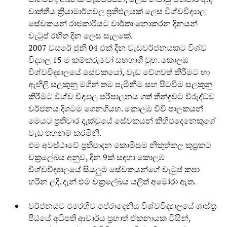
වෘත්තීය ක්‍රියාමාර්ගවල ප්‍රතිඵලයක් ලෙස විශ්වවිද්‍යාල
සේවකයන් රාජකාරියට වාර්තා නොකරන දිනයන්
වැටුප් රහිත දින ලෙස සැලකේ.
2007 වසරේ ජුනි 04 එක් දින වැඩවර්ජනයකට විශ්ව
විද්‍යාල 15 ම කම්කරුවෝ සහභාගී වුහ. කොලඹ
විශ්වවිද්‍යාලයේ සේවකයෝ, වැඩ වේගවත් කිරීමට හා
ඇඟිලි සලකුනු මගින් තම පැමිනීම සහ පිටවීම සලකුනු
කිරීමට විශ්ව විද්‍යාල පරිපාලනය ගත් තීන්දුවට විරුද්ධව
වර්ජනය දිගටම ගෙනගියහ. කොලඹ විවි පාලකයන්
මෙයට ප්‍රතිචාර දැක්වුයේ සේවකයන් කිහිපදෙනෙකුගේ
වැඩ තහනම් කරමිනි.
එම අවස්ථාවේ ප්‍රතිපාදන කොමිසම නිකුත්කල කුප්‍රකට
චක්‍රලේඛය අනුව, දින 9ක් සඳහා කොලඹ
විශ්වවිද්‍යාලයේ සියලුම සේවකයන්ගේ වැටුප් කපා
හරින ලදී. දැන් එම චක්‍රලේඛය යලිත් අමෝරා ඇත.
වර්ජනයට එරෙහිව පේරාදෙනිය විශ්වවිද්‍යාලයේ ශාස්ත්‍ර
පීඨයේ අධිපති ආචාර්ය ප්‍රභාත් ඒකනායක විසින්,