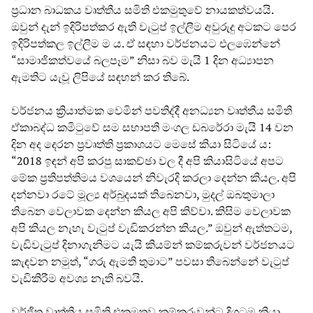
ප්‍රධාන බාධකය වෘත්තීය සමිති එකමුතුවේ නායකත්වයයි.
ඔවුන් දැන් ඉදිරිපත්කර ඇති වැටුප් ඉල්ලීම අවුරුදු අටකට පෙර
ඉදිරිපත්කල ඉල්ලීම ම ය. ඒ සඳහා වර්ජනයට එලඹෙන්නේ
“සාමාජිකත්වයේ බලපෑම” නිසා බව මැයි 1 දින අධ්‍යාපන
ඇමතිට යැවූ ලිපියේ සඳහන් කර තිබේ.
වර්ජනය ක්‍රියාත්මක වෙමින් පවතිද්දී අනධ්‍යන වෘත්තීය සමිති
ඒකාබද්ධ කමිටුවේ සම සභාපති මංගල ඩබරේරා මැයි 14 වන
දින අද දෙරන ප්‍රවෘත්ති ප්‍රකාශයට මෙසේ කියා සිටියේ ය:
“2018 ඉඳන් අපි කරපු සාකච්ඡා වල දී අපි කියාසිටියේ අපට
මේක ප්‍රතිපත්තිමය වශයෙන් නිවැරදි කරලා දෙන්න කියල. අපි
දන්නවා රටේ මූල්‍ය අර්බුදයක් තිබෙනවා, මුදල් ඔබතුමාලා
තිබෙන වෙලාවක දෙන්න කියල අපි කිව්වා. කිසිම වෙලාවක
අපි කියල නැහැ වැටුප් වැඩිකරන්න කියල.” ඔවුන් ඇත්තටම,
වැඩිවැටුප් දිනාගැනිමට යැයි කියම්න් කම්කරුවන් වර්ජනයට
කැඳවන නමුත්, “ගරු ඇමති තුමාට” පවසා තිබෙන්නේ වැටුප්
වැඩිකිරීම අවශ්‍ය නැති බවයි.
වර්ජිත වෘත්තිය සමිති එකමුතුව කම්කරුවන්ට දිගටම කියා