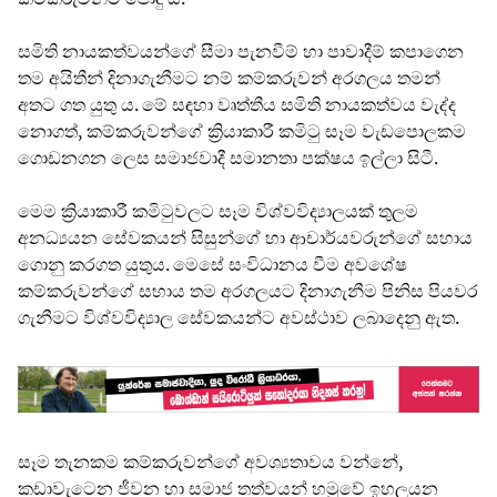
සමිති නායකත්වයන්ගේ සීමා පැනවීම් හා පාවාදීම් කපාගෙන
තම අයිතීන් දිනාගැනීමට නම් කම්කරුවන් අරගලය තමන්
අතට ගත යුතු ය. මේ සඳහා වෘත්තීය සමිති නායකත්වය වැද්ද
නොගත්, කම්කරුවන්ගේ ක්‍රියාකාරී කමිටු සෑම වැඩපොලකම
ගොඩනගන ලෙස සමාජවාදී සමානතා පක්ෂය ඉල්ලා සිටී.
මෙම ක්‍රියාකාරී කමිටුවලට සෑම විශ්වවිද්‍යාලයක් තුලම
අනධ්‍යයන සේවකයන් සිසුන්ගේ හා ආචාර්යවරුන්ගේ සහාය
ගොනු කරගත යුතුය. මෙසේ සංවිධානය වීම අවශේෂ
කම්කරුවන්ගේ සහාය තම අරගලයට දිනාගැනීම පිනිස පියවර
ගැනීමට විශ්වවිද්‍යාල සේවකයන්ට අවස්ථාව ලබාදෙනු ඇත.
සෑම තැනකම කම්කරුවන්ගේ අවශ්‍යතාවය වන්නේ,
කඩාවැටෙන ජීවන හා සමාජ තත්වයන් හමුවේ ඉහලයන