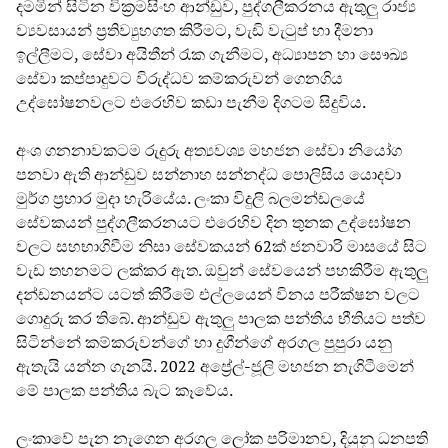
දමමින් සිටින වික්‍රමසිංහ ආන්ඩුව, පුද්ගලීකරනය ඇතුලු රාජ්‍ය
ව්‍යවසායන් ප්‍රතිව්‍යුහගත කිරීමට, වැඩි වැටුප් හා දීමනා
ඉල්ලීමට, සේවා අයිතීන් රැක ගැනීමට, අධ්‍යාපන හා සෞඛ්‍ය
සේවා කප්පාදුවට විරුද්ධව කම්කරුවන් ගෙනගිය
උද්ඝෝෂනවලට එරෙහිව කඩා පැනීම දිගටම සිදුවිය.
අංශ ගනනාවකටම රුදුරු අත්‍යවශ්‍ය මහජන සේවා නියෝග
පනවා ඇති ආන්ඩුව සන්නාහ සන්නද්ධ පොලිසිය යොදවා
මුර්ග ප්‍රහාර මුදා හැරියේය. ලංකා විදුලි බලමන්ඩලයේ
සේවකයන් පුද්ගලීකරනයට එරෙහිව දින තුනක උද්ඝෝෂන
වලට සහභාගිවීම නිසා සේවකයන් 62ක් ජනවාරි මාසයේ සිට
වැඩ තහනමට ලක්කර ඇත. ඔවුන් සේවයෙන් පහකිරීම ඇතුලු
දන්ඩනයන්ට යටත් කිරීමේ එල්ලයෙන් විනය පරීක්ෂන වලට
ගොදුරු කර තිබේ. ආන්ඩුව ඇතුලු පාලක පන්තිය භීතියට පත්ව
සිටින්නේ කම්කරුවන්ගේ හා දුගීන්ගේ අරගල පුපුරා යනු
ඇතැයි යන්න ගැනයි. 2022 අප්‍රේල්-ජූලි මහජන නැගිටීමෙන්
මේ පාලක පන්තිය බැට කෑවේය.
ලංකාවේ පැන නැගෙන අරගල ලෝක පරිමානව, දියුනු ධනපති