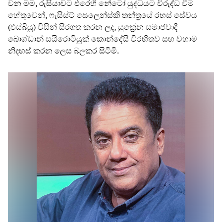
වන මම, රුසියාවට එරෙහි නේටෝ යුද්ධයට විරුද්ධ වීම
හේතුවෙන්, ෆැසිස්ට් සෙලෙන්ස්කි තන්ත්‍රයේ රහස් සේවය
(එස්බීයූ) විසින් සිරගත කරන ලද, යුක්‍රේන සමාජවාදී
බොග්ඩාන් සයිරොටියුක් කොන්දේසි විරහිතව සහ වහාම
නිදහස් කරන ලෙස බලකර සිටිමි.