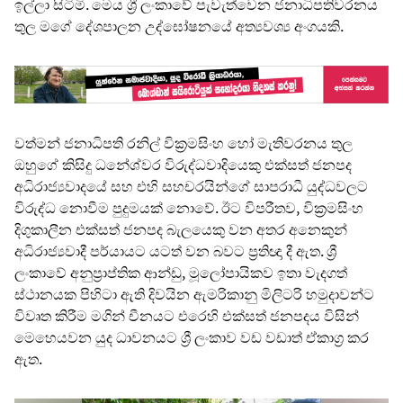
ඉල්ලා සිටිමි. මෙය ශ්‍රී ලංකාවේ පැවැත්වෙන ජනාධිපතිවරනය
තුල මගේ දේශපාලන උද්ඝෝෂනයේ අත්‍යවශ්‍ය අංගයකි.
වත්මන් ජනාධිපති රනිල් වික්‍රමසිංහ හෝ මැතිවරනය තුල
ඔහුගේ කිසිදු ධනේශ්වර විරුද්ධවාදියෙකු එක්සත් ජනපද
අධිරාජ්‍යවාදයේ සහ එහි සහචරයින්ගේ සාපරාධී යුද්ධවලට
විරුද්ධ නොවීම පුදුමයක් නොවේ. ඊට විපරීතව, වික්‍රමසිංහ
දිගුකාලීන එක්සත් ජනපද බැලයෙකු වන අතර අනෙකුන්
අධිරාජ්‍යවාදී පර්යායට යටත් වන බවට ප්‍රතිඥා දී ඇත. ශ්‍රී
ලංකාවේ අනුප්‍රාප්තික ආන්ඩු, මූලෝපායිකව ඉතා වැදගත්
ස්ථානයක පිහි‌ටා ඇති දිවයින ඇමරිකානු මිලිටරි හමුදාවන්ට
විවෘත කිරීම මගින් චීනයට එරෙහි එක්සත් ජනපදය විසින්
මෙහෙයවන යුද ධාවනයට ශ්‍රී ලංකාව වඩ වඩාත් ඒකාග්‍ර කර
ඇත.