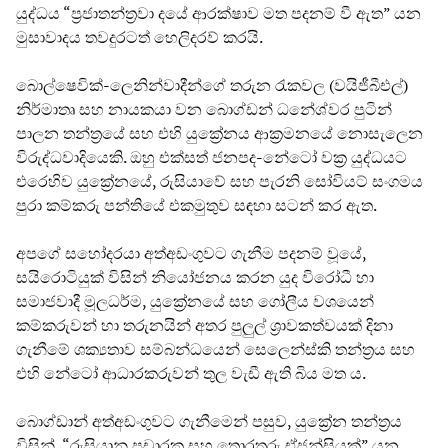
යුද්ධය “ප්‍රජාතන්ත්‍රවා දයේ ආරක්ෂාව මත පදනම් වී ඇත” යන
මුසාවාදය තවදුරටත් හෙලිදරව් කරයි.
බොල්ෂෙවික්-ලෙනින්වාදීන්ගේ තරුන රැකවල (වයිජීබීඑල්)
නිර්මාතෘ සහ නායකයා වන බොග්ඩන් ධනේශ්වර පුටින්
පාලන තන්ත්‍රයේ සහ එහි යුක්‍රේනය ආක්‍රමනයේ නොසැලෙන
විරුද්ධවාදියෙකි. ඔහු එක්සත් ජනපද-නේටෝ වක්‍ර යුද්ධයට
එරෙහිව යුක්‍රේනයේ, රුසියාවේ සහ පැරනි සෝවියට් සංගමය
පුරා කම්කරු පන්තියේ එකමුතුව සඳහා සටන් කර ඇත.
අපගේ සහෝදරයා අත්අඩංගුවට ගැනීම පදනම් වූයේ,
සයිරොටියුක් විසින් නියෝජනය කරන යුද විරෝධී හා
සමාජවාදී මූලධර්ම, යුක්‍රේනයේ සහ ගෝලීය වශයෙන්
කම්කරුවන් හා තරුනයින් අතර පුලුල් ශ්‍රාවකත්වයක් දිනා
ගැනීමේ ශක්‍යතාව සම්බන්ධයෙන් සෙලෙන්ස්කි තන්ත්‍රය සහ
එහි නේටෝ ආධාරකරුවන් තුල වැඩී ඇති බිය මත ය.
බොග්ඩාන් අත්අඩංගුවට ගැනීමෙන් පසුව, යුක්‍රේන තන්ත්‍රය
විසින්, “රුසියානු ප්‍රචාරක සහ තොරතුරු ඒජන්සියක්” යන