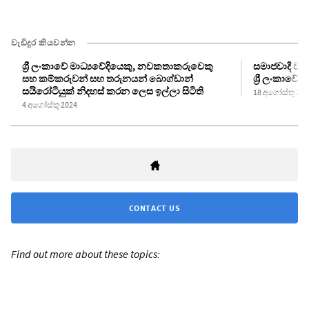
වැඩිදුර කියවන්න
ශ්‍රී ලංකාවේ මාධ්‍යවේදියෙකු, නවකතාකරුවෙකු
සමාජවාදී වැ
සහ කම්කරුවන් සහ තරුනයන් බොග්ඩාන්
ශ්‍රී ලංකාවේ
සයිරෝටියුක් නිදහස් කරන ලෙස ඉල්ලා සිටිති
18 අගෝස්තු 202
4 අගෝස්තු 2024
CONTACT US
Find out more about these topics: