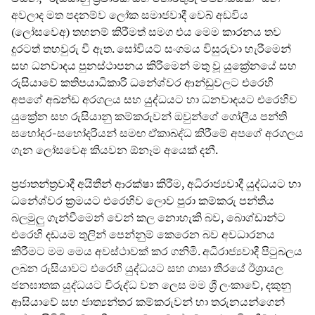
අවලාද මත පදනම්ව ලෝක සමාජවාදී වෙබ් අඩවිය
(ලෝසවෙඅ) තහනම් කිරීමත් සමග එය මෙම කාරනය තව
දුරටත් තහවුරු වී ඇත. සෝවියට් සංගමය විසුරුවා හැරීමෙන්
සහ ධනවාදය පුනස්ථාපනය කිරීමෙන් මතු වූ යුක්‍රේනයේ සහ
රුසියාවේ කතිපයාධිකාරී ධනේශ්වර ආන්ඩුවලට එරෙහි
අපගේ අඛන්ඩ අරගලය සහ යුද්ධයට හා ධනවාදයට එරෙහිව
යුක්‍රේන සහ රුසියානු කම්කරුවන් ඔවුන්ගේ ගෝලීය පන්ති
සහෝදර-සහෝදරියන් සමඟ ඒකාබද්ධ කිරීමේ අපගේ අරගලය
ගැන ලෝසවෙඅ කියවන ඕනෑම අයෙක් දනී.
ප්‍රජාතන්ත්‍රවාදී අයිතීන් ආරක්ෂා කිරීම, අධිරාජ්‍යවාදී යුද්ධයට හා
ධනේශ්වර ක්‍රමයට එරෙහිව ලොව පුරා කම්කරු පන්තිය
බලමුලු ගැන්වීමෙන් වෙන් කල නොහැකි බව, බොග්ඩාන්ට
එරෙහි දඩයම තුලින් පෙන්නුම් කෙරෙන බව අවධාරනය
කිරීමට මම මෙය අවස්ථාවක් කර ගනිමි. අධිරාජ්‍යවාදී පිටුබලය
ලබන රුසියාවට එරෙහි යුද්ධයට සහ ගාසා තීරයේ ඊශ්‍රායල
ජනඝාතක යුද්ධයට විරුද්ධ වන ලෙස මම ශ්‍රී ලංකාවේ, දකුනු
ආසියාවේ සහ ජාත්‍යන්තර කම්කරුවන් හා තරුනයන්ගෙන්