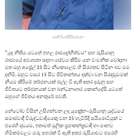
පානි විජේසිරිවර්ධන
“යුද නීතිය යටතේ ඉහල රාජද්‍රෝහීත්වය” සහ රුසියානු
රාජ්‍යයේ අවශ්‍යතා සඳහා සේවය කිරීම යන වංචනික චෝදනා
මත ඔහු අප්‍රේල් 25 සිට නිකොලෙව් හි සිරගතව සිටින බව මම
දනිමි. ඔහුට වසර 15 සිට ජීවිතාන්තය දක්වා වන සිරදඬුවමක්
නියම කිරීමේ තර්ජනයක් එල්ල වී ඇති අතර දරුනු සහ
ජීවිතයට තර්ජනයක් වන බන්ධනාගාර කොන්දේසි යටතේ
ඔහුගේ ජීවිතය අනතුරේ පවතී.
නේටෝව විසින් උසිගන්වන ලද යුක්‍රේන-රුසියානු යුද්ධයේ
සමාජවාදී විරුද්ධවාදියෙකු වන 25 හැවිරිදි සයිරොටියුක් ට
එරෙහි දඩයම, ඉතාමත් මූලික ප්‍රජාතන්ත්‍රවාදී හා මානව
හිමිකම්වලට මරු පහරක් වී ඇති අතර රුසියාවට එරෙහි