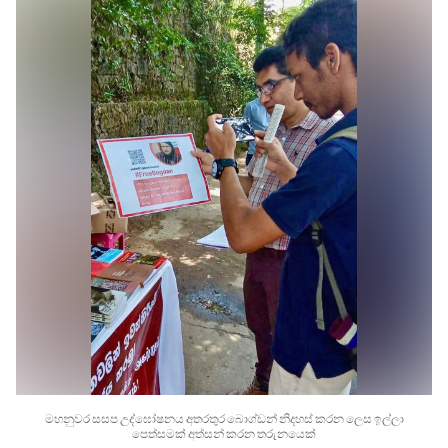
මහනුවර සසප උද්ඝෝෂනය අතරතුර බොග්ඩන් නිදහස් කරන ලෙස ඉල්ලා
පෙත්සමක් අත්සන් කරන තරුනයෙක්