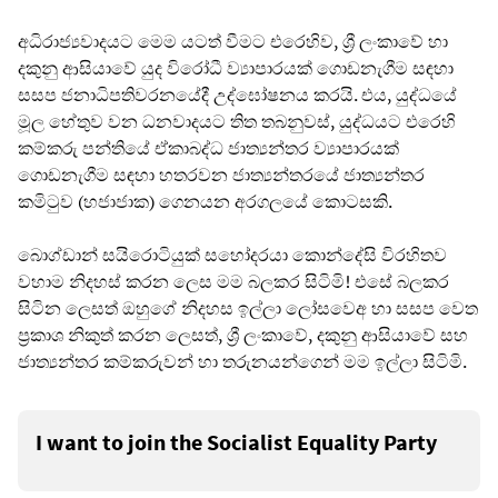
අධිරාජ්‍යවාදයට මෙම යටත් වීමට එරෙහිව, ශ්‍රී ලංකාවේ හා
දකුනු ආසියාවේ යුද විරෝධී ව්‍යාපාරයක් ගොඩනැගීම සඳහා
සසප ජනාධිපතිවරනයේදී උද්ඝෝෂනය කරයි. එය, යුද්ධයේ
මූල හේතුව වන ධනවාදයට තිත තබනුවස්, යුද්ධයට එරෙහි
කම්කරු පන්තියේ ඒකාබද්ධ ජාත්‍යන්තර ව්‍යාපාරයක්
ගොඩනැගීම සඳහා හතරවන ජාත්‍යන්තරයේ ජාත්‍යන්තර
කමිටුව (හජාජාක) ගෙනයන අරගලයේ කොටසකි.
බොග්ඩාන් සයිරොටියුක් සහෝදරයා කොන්දේසි විරහිතව
වහාම නිදහස් කරන ලෙස මම බලකර සිටිමි! එසේ බලකර
සිටින ලෙසත් ඔහුගේ නිදහස ඉල්ලා ලෝසවෙඅ හා සසප වෙත
ප්‍රකාශ නිකුත් කරන ලෙසත්, ශ්‍රී ලංකාවේ, දකුනු ආසියාවේ සහ
ජාත්‍යන්තර කම්කරුවන් හා තරුනයන්ගෙන් මම ඉල්ලා සිටිමි.
I want to join the Socialist Equality Party