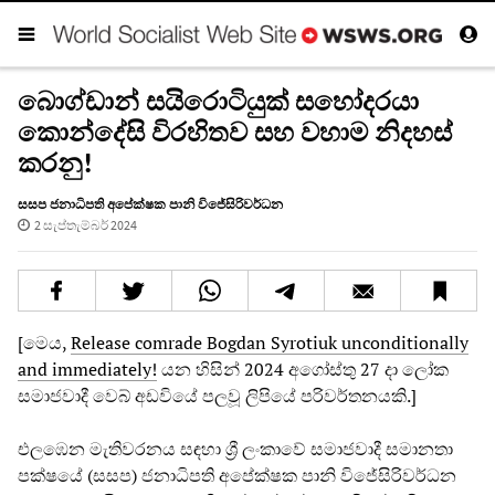
බොග්ඩාන් සයිරොටියුක් සහෝදරයා
කොන්දේසි විරහිතව සහ වහාම නිදහස්
කරනු!
සසප ජනාධිපති අපේක්ෂක පානි විජේසිරිවර්ධන
2 සැප්තැම්බර් 2024
[මෙය,
Release comrade Bogdan Syrotiuk unconditionally
and immediately!
යන හිසින් 2024 අගෝස්තු 27 දා ලෝක
සමාජවාදී වෙබ් අඩවියේ පලවූ ලිපියේ පරිවර්තනයකි.]
එලඹෙන මැතිවරනය සඳහා ශ්‍රී ලංකාවේ සමාජවාදී සමානතා
පක්ෂයේ (සසප) ජනාධිපති අපේක්ෂක පානි විජේසිරිවර්ධන