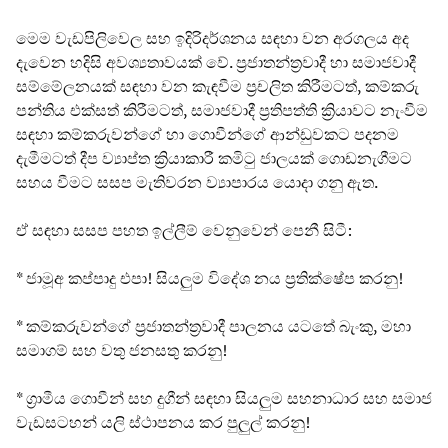
මෙම වැඩපිලිවෙල සහ ඉදිරිදර්ශනය සඳහා වන අරගලය අද
දැවෙන හදිසි අවශ්‍යතාවයක් වේ. ප්‍රජාතන්ත්‍රවාදී හා සමාජවාදී
සම්මේලනයක් සඳහා වන කැඳවීම ප්‍රචලිත කිරීමටත්, කම්කරු
පන්තිය එක්සත් කිරීමටත්, සමාජවාදී ප්‍රතිපත්ති ක්‍රියාවට නැංවීම
සඳහා කම්කරුවන්ගේ හා ගොවීන්ගේ ආන්ඩුවකට පදනම
දැමීමටත් දීප ව්‍යාප්ත ක්‍රියාකාරී කමිටු ජාලයක් ගොඩනැගීමට
සහය වීමට සසප මැතිවරන ව්‍යාපාරය යොදා ගනු ඇත.
ඒ සඳහා සසප පහත ඉල්ලීම් වෙනුවෙන් පෙනී සිටී:
* ජාමූඅ කප්පාදු එපා! සියලුම විදේශ නය ප්‍රතික්ෂේප කරනු!
* කම්කරුවන්ගේ ප්‍රජාතන්ත්‍රවාදී පාලනය යටතේ බැංකු, මහා
සමාගම් සහ වතු ජනසතු කරනු!
* ග්‍රාමීය ගොවීන් සහ දුගීන් සඳහා සියලුම සහනාධාර සහ සමාජ
වැඩසටහන් යලි ස්ථාපනය කර පුලුල් කරනු!