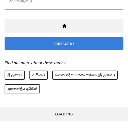
2 අගෝස්තු 2024
CONTACT US
Find out more about these topics:
ශ්‍රී ලංකාව
ආසියාව
සමාජවාදී සමානතා පක්ෂය (ශ්‍රී ලංකාව)
ප්‍රජාතන්ත්‍රීය අයිතීන්
LOADING