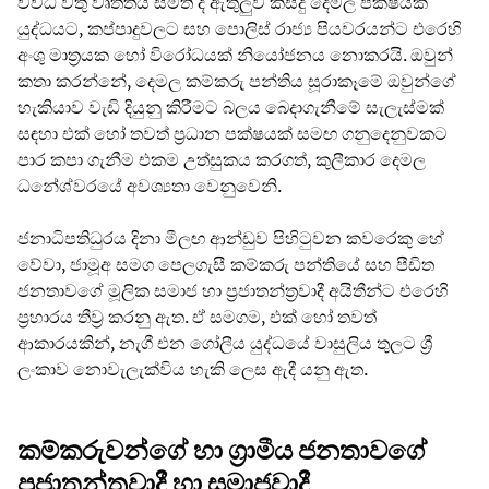
විවිධ වතු වෘත්තීය සමිති ද ඇතුලුව කිසිදු දෙමල පක්ෂයක්
යුද්ධයට, කප්පාදුවලට සහ පොලිස් රාජ්‍ය පියවරයන්ට එරෙහි
අංශු මාත්‍රයක හෝ විරෝධයක් නියෝජනය නොකරයි. ඔවුන්
කතා කරන්නේ, දෙමල කම්කරු පන්තිය සූරාකෑමේ ඔවුන්ගේ
හැකියාව වැඩි දියුනු කිරීමට බලය බෙදාගැනීමේ සැලැස්මක්
සඳහා එක් හෝ තවත් ප්‍රධාන පක්ෂයක් සමඟ ගනුදෙනුවකට
පාර කපා ගැනීම එකම උත්සුකය කරගත්, කුලීකාර දෙමල
ධනේශ්වරයේ අවශ්‍යතා වෙනුවෙනි.
ජනාධිපතිධුරය දිනා මීලඟ ආන්ඩුව පිහිටුවන කවරෙකු හේ
වේවා, ජාමූඅ සමග පෙලගැසී කම්කරු පන්තියේ සහ පීඩිත
ජනතාවගේ මූලික සමාජ හා ප්‍රජාතන්ත්‍රවාදී අයිතීන්ට එරෙහි
ප්‍රහාරය තීව්‍ර කරනු ඇත. ඒ සමගම, එක් හෝ තවත්
ආකාරයකින්, නැගී එන ගෝලීය යුද්ධයේ වාසුලිය තුලට ශ්‍රී
ලංකාව නොවැලැක්විය හැකි ලෙස ඇදී යනු ඇත.
කම්කරුවන්ගේ හා ග්‍රාමීය ජනතාවගේ
ප්‍රජාතන්ත්‍රවාදී හා සමාජවාදී