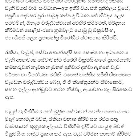
ඔවුන්ගේ වෘත්තීය සමිති සහ පෙරටුගාමී සමාජවාදී පක්ෂය
වැනි ව්‍යාජ වාම සංවිධාන—අත ඉතිරි විය. එහි ප්‍රතිඵලය වූයේ,
පසුගිය දෙවසර පුරා ජාමූඅ කප්පාදු විධානයන් නිර්දය ලෙස
පටවමින්, ඕනෑම විරුද්ධත්වයක් අවහිර කිරීමටත්, මර්දනය
කිරීමටත් පොලිස්-රාජ්‍ය ක්‍රමවලට යොමු වූ වික්‍රමසිංහ,
ජනාධිපති ලෙස ප්‍රජාතන්ත්‍ර විරෝධීව ස්ථාපනය කිරීමයි.
රැකියා, වැටුප්, සේවා කොන්දේසි සහ සෞඛ්‍ය හා අධ්‍යාපනය
වැනි අත්‍යාවශ්‍ය සේවාවන්ට එරෙහි වික්‍රමසිංහගේ ප්‍රහාරයන්ට
කම්කරුවන් නැවත නැවතත් ප්‍රතිචාර දක්වා ඇත්තේ වැඩ
වර්ජන හා විරෝධතා මගිනි. එහෙත් වෘත්තීය සමිති හිතාමතාම
වැඩෙන විරුද්ධත්වය බෙදා, ඒ ඒ ක්ෂේත්‍රයන්ට සීමාකොට,
සහන ඉල්ලා ආන්ඩුවට කරන නිෂ්ඵල ආයාචනා තුල සිරකොට
ඇත.
වැටුප් වැඩිකිරීමට හෝ මූලික සේවාවන් පවත්වාගෙන යාමට
මුදල් නොමැති බවත්, රැකියා විනාශ කිරීම සහ රජය සතු
ව්‍යවසායන් කුනුකොල්ලයට විකිනීම ඉදිරියට යා යුතු බවත්
වික්‍රමසිංහ ඝෘජුව ප්‍රකාශ කර ඇත. වැඩ වර්ජන තහනම් කිරීමට