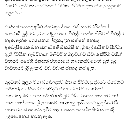
එරෙහි තුන්වන පෙරමුනක් විවෘත කිරීම සඳහා අවශ්‍ය සූදානම
ලෙසට ය.
එක්සත් ජනපද අධිරාජ්‍යවාදයේ සහ එහි සහචරයින්ගේ
සාපරාධී යුද්ධවලට ආන්ඩුව හෝ විරුද්ධ පක්ෂ කිසිවක් විරුද්ධ
නැත. ඇත්ත වශයෙන්ම, දිගුකාලීන එක්සත් ජනපද
අතවැසියෙකු වන ජනාධිපති වික්‍රමසිංහ, මූලෝපායිකව පිහිටා
ඇති දිවයින ඇමරිකානු මිලිටරි හමුදාවන්ට විවෘත කිරීම මගින්
චීනයට එරෙහි එක්සත් ජනපදයේ නායකත්වයෙන් යුත් යුද
ධාවනයට ශ්‍රී ලංකාව වඩ වඩාත් ඒකාග්‍ර කර ඇත.
යුද්ධයේ මූලය වන ධනවාදයට තිත තැබීමට, යුද්ධයට එරෙහිව
කම්කරු පන්තියේ ඒකාබද්ධ ජාත්‍යන්තර ව්‍යාපාරයක්
ගොඩනැගීමට ජාත්‍යන්තර කමිටුව විසින් ගෙන යන සටනේ
කොටසක් ලෙස ශ්‍රී ලංකාවේ හා දකුනු ආසියාවේ යුද විරෝධී
ව්‍යාපාරයක් ගොඩනැගීම සඳහා සසප ජනාධිපතිවරනයේදී
උද්ඝෝෂනය කරනු ඇත.