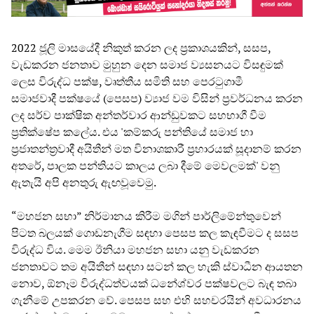
2022 ජූලි මාසයේදී නිකුත් කරන ලද ප්‍රකාශයකින්, සසප,
වැඩකරන ජනතාව මුහුන දෙන සමාජ ව්‍යසනයට විසඳුමක්
ලෙස විරුද්ධ පක්ෂ, වෘත්තීය සමිති සහ පෙරටුගාමී
සමාජවාදී පක්ෂයේ (පෙසප) ව්‍යාජ වම විසින් ප්‍රවර්ධනය කරන
ලද සර්ව පාක්ෂික අන්තර්වාර ආන්ඩුවකට සහභාගී වීම
ප්‍රතික්ෂේප කලේය. එය 'කම්කරු පන්තියේ සමාජ හා
ප්‍රජාතන්ත්‍රවාදී අයිතීන් මත විනාශකාරී ප්‍රහාරයක් සූදානම් කරන
අතරේ, පාලක පන්තියට කාලය ලබා දීමේ මෙවලමක්' වනු
ඇතැයි අපි අනතුරු ඇඟවූවෙමු.
“මහජන සභා” නිර්මානය කිරීම මගින් පාර්ලිමේන්තුවෙන්
පිටත බලයක් ගොඩනැගීම සඳහා පෙසප කල කැඳවීමට ද සසප
විරුද්ධ විය. මෙම ඊනියා මහජන සභා යනු වැඩකරන
ජනතාවට තම අයිතීන් සඳහා සටන් කල හැකි ස්වාධීන ආයතන
නොව, ඕනෑම විරුද්ධත්වයක් ධනේශ්වර පක්ෂවලට බැඳ තබා
ගැනීමේ උපකරන වේ. පෙසප සහ එහි සහචරයින් අවධාරනය