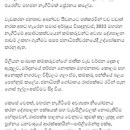
එරෙහිව මහජන නැගිටීමක් ප්‍රේරනය කලේය.
වැඩකරන ජනතාව අඛන්ඩව පීඩනයට පත්කරමින් වඩ වඩාත්
නරක අතට හැරෙන සමාජ අර්බුදය විසඳනුවස්, 2022 මහජන
නැගිටීමේ අසාර්ථකත්වයෙන් කම්කරුවන්ට අවශ්‍ය දේශපාලන
පාඩම් උකහා ගැනීමට සසප ජනාධිපතිවරනයේදී උද්ඝෝෂනය
කරනු ඇත.
මිලියන සංඛ්‍යාත කම්කරුවන්ගේ ජාතික වැඩ වර්ජන දෙක ද
ඇතුලුව, මර්දනයේ තර්ජන නොතකා මහජනතාව කොලඹ සහ
අනෙකුත් නගරවල වීදිවලට ගලා ඒම, කම්කරු පන්තියේ බලය
පෙන්නුම් කලේය. ජනාධිපති ගෝඨාභය රාජපක්ෂට රටින් පැන
ගොස් ඉල්ලා අස්වීමට සිදු විය.
කෙසේ වෙතත්, මහජන නැගිටීමේ අවශ්‍යතා නියෝජනය
කරන දේශපාලන පක්ෂයක් සහ වැඩපිලිවෙලක් නොමැතිවීම
හේතුවෙන්, රාජපක්ෂ පාලනය වෙනුවට කුමක් කල යුතුද යන
ප්‍රශ්නය ධනවාදයේ ආරක්ෂකයින්—පාර්ලිමේන්තු පක්ෂ,