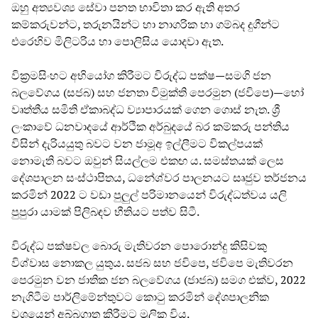
ඔහු අත්‍යවශ්‍ය සේවා පනත භාවිතා කර ඇති අතර
කම්කරුවන්ට, තරුනයින්ට හා නාගරික හා ගම්බද දුගීන්ට
එරෙහිව මිලිටරිය හා පොලිසිය යොදවා ඇත.
වික්‍රමසිංහට අභියෝග කිරීමට විරුද්ධ පක්ෂ—සමගි ජන
බලවේගය (සජබ) සහ ජනතා විමුක්ති පෙරමුන (ජවිපෙ)—හෝ
වෘත්තීය සමිති ඒකාබද්ධ ව්‍යාපාරයක් ගෙන ගොස් නැත. ශ්‍රී
ලංකාවේ ධනවාදයේ ආර්ථික අර්බුදයේ බර කම්කරු පන්තිය
විසින් දැරියයුතු බවට වන ජාමූඅ ඉල්ලීමට විකල්පයක්
නොමැති බවට ඔවුන් සියල්ලම එකඟ ය. සමස්තයක් ලෙස
දේශපාලන සංස්ථාපිතය, ධනේශ්වර පාලනයට සෘජුව තර්ජනය
කරමින් 2022 ට වඩා පුලුල් පරිමානයෙන් විරුද්ධත්වය යලි
පුපුරා යාමක් පිලිබඳව භීතියට පත්ව සිටී.
විරුද්ධ පක්ෂවල බොරු මැතිවරන පොරොන්දු කිසිවකු
විශ්වාස නොකල යුතුය. සජබ සහ ජවිපෙ, ජවිපෙ මැතිවරන
පෙරමුන වන ජාතික ජන බලවේගය (ජාජබ) සමග එක්ව, 2022
නැගිටීම පාර්ලිමේන්තුවට කොටු කරමින් දේශපාලනික
වශයෙන් අබ්බගාත කිරීමට මූලික විය.