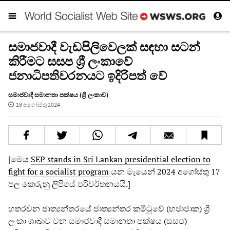
සමාජවාදී වැඩපිලිවෙලක් සඳහා සටන්
කිරීමට සසප ශ්‍රී ලංකාවේ
ජනාධිපතිවරනයට ඉදිරිපත් වේ
සමාජවාදී සමානතා පක්ෂය (ශ්‍රී ලංකාව)
18 අගෝස්තු 2024
[මෙය
SEP stands in Sri Lankan presidential election to
fight for a socialist program
යන මැයෙන් 2024 අගෝස්තු 17
පල කෙරුනු ලිපියේ පරිවර්තනයයි.]
හතරවන ජාත්‍යන්තරයේ ජාත්‍යන්තර කමිටුවේ (හජාජාක) ශ්‍රී
ලංකා ශාඛාව වන සමාජවාදී සමානතා පක්ෂය (සසප)