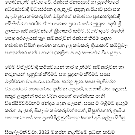
ගොඩනැගීම අවශ්‍ය වේ. එක්සත් ජනපදයේ හා යුරෝපයේ
අධිරාජ්‍යවාදී මධ්‍යස්ථාන ද ඇතුලුව දකුනු ආසියාව පුරා සහ
ලොව පුරා කම්කරුවන් ඔවුන්ගේ සමාජ හා ප්‍රජාතන්ත්‍රවාදී
අයිතීන්ට එරෙහිව ඒ හා සමාන ප්‍රහාරයන්ට මුහුන දෙති. ශ්‍රී
ලාංකික කම්කරුවන්ගේ ක්‍රියාකාරී කමිටු, ධනවාදයට එරෙහි
පොදු අරගලයක් තුල කම්කරුවන් එක්සත් කිරීම සඳහා
හජාජාක විසින් ආරම්භ කරන ලද කම්කරු ක්‍රියාකාරී කමිටුවල
ජාත්‍යන්තර සන්ධානයට (කක්‍රික-ජාස) සම්බන්ධ විය යුතුය.
මෙම විප්ලවවාදී කර්තව්‍යයන් භාර ගැනීමට කම්කරුවන් හා
තරුනයන් දැනුවත් කිරීමට සහ සූදානම් කිරීමට සසප
මැතිවරන ව්‍යාපාරය භාවිතා කරනු ඇත. සසප මැතිවරන
ව්‍යාපාරයට සහයෝගය දක්වන ලෙසත්, සහභාගී වන ලෙසත්,
කතුර ලකුනින් තරඟ වදින අපගේ අපේක්ෂක පානි
විජේසිරිවර්ධනට ඡන්දය දෙන ලෙසත්, සසප ට බැඳීමට අයදුම්
කරන ලෙසත්, සියලුම කම්කරුවන්ගෙන්, සිසුන්ගෙන්, ග්‍රාමීය
ජනතාවගෙන් සහ ප්‍රගතිශීලී බුද්ධිමතුන්ගෙන් අපි ඉල්ලා සිටිමු.
සියල්ලටත් වඩා, 2022 මහජන නැගිටීමේ ප්‍රධාන පාඩම