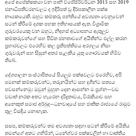
අපේ අපේක්ෂකයා වන පානි විජේසිරිවර්ධන 2015 සහ 2019
ජනාධිපතිවරනවලට ද ඉදිරිපත් වූ දීර්ඝකාලීන පක්ෂ
නායකයෙකි. ඔහුට කම්කරු පන්තියේ අවශ්‍යතා වෙනුවෙන්
සටන් කිරීමේ දශක පහක ඉතිහාසයක් ඇත. විශ්‍රාමික
ගුරුවරයෙකු වන ඔහුට, නිදහස් අධ්‍යාපනය ඇතුලුව
කම්කරුවන්ගේ සහ පීඩිත ජනතාවගේ අයිතීන්ට එල්ල කරන
ප්‍රහාරවලට එරෙහිව කල ප්‍රතිපත්තිමය අරගලය නිසා
ගුරුවරුන් සහ සිසුන් අතර සැලකිය යුතු ගෞරවයක් හිමිව
තිබේ.
දේශපාලන සංස්ථාපිතයේ සියලුම පක්ෂවලට එරෙහිව, අපි
පමනක් කම්කරුවන්ට, තරුනයින්ට සහ දුගීන්ට සත්‍යය
පවසන්නෙමු: ඔවුන් මුහුන දෙන ආසන්න ම ප්‍රශ්න—වඩ
වඩාත් නරක අතට හැරෙන දරිද්‍රතාවය, විරැකියාව සහ
අනෙකුත් සමාජ අර්බුද—ධනවාදයේ සහ ජාතික රාජ්‍යයේ රාමුව
තුල විසඳිය නොහැක.
සසප, කම්කරුවන්ට තම අවශ්‍යතා සඳහා සටන් කිරීමේ අයිතිය
තමන්ගේ අතට ගනිමින්, ධනේශ්වර පක්ෂවලින් හා වෘත්තීය