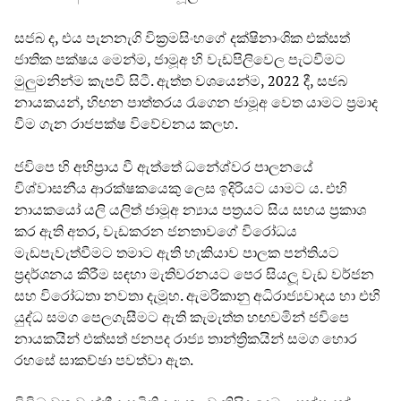
සජබ ද, එය පැනනැගි වික්‍රමසිංහගේ දක්ෂිනාංශික එක්සත්
ජාතික පක්ෂය මෙන්ම, ජාමූඅ හි වැඩපිලිවෙල පැටවීමට
මුලුමනින්ම කැපවී සිටී. ඇත්ත වශයෙන්ම, 2022 දී, සජබ
නායකයන්, හිඟන පාත්තරය රැගෙන ජාමූඅ වෙත යාමට ප්‍රමාද
වීම ගැන රාජපක්ෂ විවේචනය කලහ.
ජවිපෙ හි අභිප්‍රාය වී ඇත්තේ ධනේශ්වර පාලනයේ
විශ්වාසනීය ආරක්ෂකයෙකු ලෙස ඉදිරියට යාමට ය. එහි
නායකයෝ යලි යලිත් ජාමූඅ න්‍යාය පත්‍රයට සිය සහය ප්‍රකාශ
කර ඇති අතර, වැඩකරන ජනතාවගේ විරෝධය
මැඩපැවැත්වීමට තමාට ඇති හැකියාව පාලක පන්තියට
ප්‍රදර්ශනය කිරීම සඳහා මැතිවරනයට පෙර සියලූ වැඩ වර්ජන
සහ විරෝධතා නවතා දැමූහ. ඇමරිකානු අධිරාජ්‍යවාදය හා එහි
යුද්ධ සමග පෙලගැසීමට ඇති කැමැත්ත හඟවමින් ජවිපෙ
නායකයින් එක්සත් ජනපද රාජ්‍ය තාන්ත්‍රිකයින් සමග හොර
රහසේ සාකච්ඡා පවත්වා ඇත.