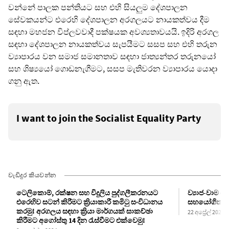
වන්නේ පාලක පන්තියට සහ එහි සියලුම දේශපාලන
සේවකයන්ට එරෙහි දේශපාලන අරගලයට නායකත්වය දීම
සඳහා මහජන විප්ලවවාදී පක්ෂයක අවශ්‍යතාවයයි. ඉදිරි අරගල
සඳහා දේශපාලන නායකත්වය සැපයීමට සසප සහ එහි තරුන
ව්‍යාපාරය වන සමාජ සමානතාව සඳහා ජාත්‍යන්තර තරුනයෝ
සහ ශිෂ්‍යයෝ ගොඩනැගීමට, සසප මැතිවරන ව්‍යාපාරය යොදා
ගනු ඇත.
I want to join the Socialist Equality Party
වැඩිදුර කියවන්න
ටෙලිකොම්, රක්ෂන සහ විදුලිය පුද්ගලීකරනයට
ව්‍යාජ-වාම 
එරෙහිව සටන් කිරීමට ක්‍රියාකාරී කමිටු සංවිධානය
සහයෝගීතාව ප
කරමු! අරගලය සඳහා ක්‍රියා මාර්ගයක් සාකච්ඡා
22 අප්‍රේල් 2023
කිරීමට අගෝස්තු 14 දින රැස්වීමට එක්වෙමු!