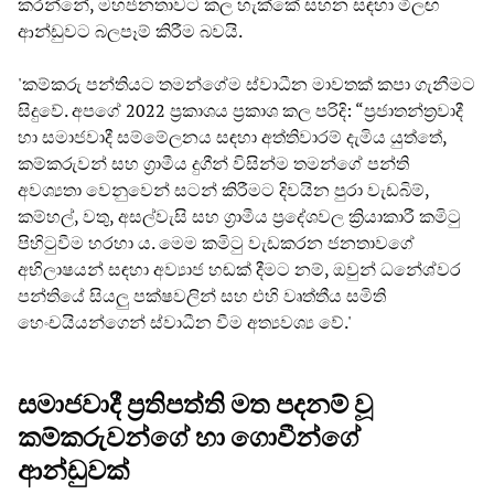
කරන්නේ, මහජනතාවට කල හැක්කේ සහන සඳහා මීලඟ
ආන්ඩුවට බලපෑම් කිරීම බවයි.
'කම්කරු පන්තියට තමන්ගේම ස්වාධීන මාවතක් කපා ගැනීමට
සිදුවේ. අපගේ 2022 ප්‍රකාශය ප්‍රකාශ කල පරිදි: “ප්‍රජාතන්ත්‍රවාදී
හා සමාජවාදී සම්මේලනය සඳහා අත්තිවාරම් දැමිය යුත්තේ,
කම්කරුවන් සහ ග්‍රාමීය දුගීන් විසින්ම තමන්ගේ පන්ති
අවශ්‍යතා වෙනුවෙන් සටන් කිරීමට දිවයින පුරා වැඩබිම්,
කම්හල්, වතු, අසල්වැසි සහ ග්‍රාමීය ප්‍රදේශවල ක්‍රියාකාරී කමිටු
පිහිටුවීම හරහා ය. මෙම කමිටු වැඩකරන ජනතාවගේ
අභිලාෂයන් සඳහා අව්‍යාජ හඬක් දීමට නම්, ඔවුන් ධනේශ්වර
පන්තියේ සියලු පක්ෂවලින් සහ එහි වෘත්තීය සමිති
හෙංචයියන්ගෙන් ස්වාධීන වීම අත්‍යවශ්‍ය වේ.'
සමාජවාදී ප්‍රතිපත්ති මත පදනම් වූ
කම්කරුවන්ගේ හා ගොවීන්ගේ
ආන්ඩුවක්