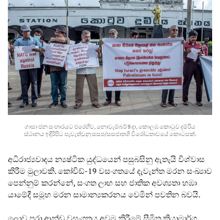
ගාසා ජන සංහාරයට එරෙහිව, නොවැම්බර් 9 දා, කොලඹ කොටුව දුම්රිය
ස්ථානය ඉදිරිපිට පැවැත්වුනු සසප/සසජාතශි විරෝධතාවයේ කොටසක්.
අධිරාජ්‍යවාදය න්‍යෂ්ටික යුද්ධයෙන් පසුබසිනු ඇතැයි විශ්වාස
කිරීම මුලාවකි. කෝවිඩ්-19 වසංගතයේ දැවැන්ත මරන සංඛ්‍යාව
පෙන්නුම් කරන්නේ, සංගත ලාභ සහ ජාතික අවශ්‍යතා හඹා
යාමේදී සමූහ මරන සාමාන්‍යකරනය වෙමින් පවතින බවයි.
ලොව පුරා ආන්ඩු වසංගතය අවම කිරීමේ සීමිත ක්‍රියාමාර්ග