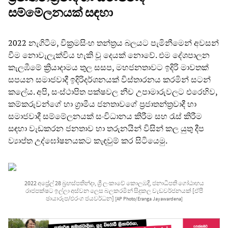
සම්මේලනයක් සඳහා
2022 නැගිටීම, වික්‍රමසිංහ තන්ත්‍රය බලයට පැමිනීමෙන් අවසන්
වීම නොවැලැක්විය හැකි වූ දෙයක් නොවේ. එම දේශපාලන
කැලඹීමේ ක්‍රියාදාමය තුල සසප, මහජනතාවට ඉදිරි මාවතක්
සපයන සමාජවාදී ඉදිරිදර්ශනයක් විස්තාරනය කරමින් සටන්
කලේය. අපි, සංස්ථාපිත පක්ෂවල නීච උපාමාරුවලට එරෙහිව,
කම්කරුවන්ගේ හා ග්‍රාමීය ජනතාවගේ ප්‍රජාතන්ත්‍රවාදී හා
සමාජවාදී සම්මේලනයක් සංවිධානය කිරීම සහ රැස් කිරීම
සඳහා වැඩකරන ජනතාව හා තරුනයින් විසින් කල යුතු දීප
ව්‍යාප්ත උද්ඝෝෂනයකට කැඳවුම් කර සිටියෙමු.
2022 අප්‍රේල් 28 බ්‍රහස්පතින්දා, ශ්‍රී ලංකාවේ කොලඹදී, ජනාධිපති ගෝඨාභය
රාජපක්ෂට ඉල්ලා අස්වන ලෙස බලකරමින් සිදුකල වැඩවර්ජනයක් [ඒපී
ඡායාරූප/එරංග ජයවර්ධන]
[AP Photo/Eranga Jayawardena]