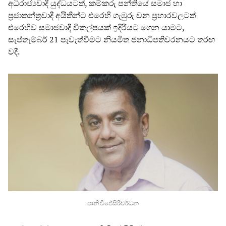
අධිරාජ්‍යවාදී යුද්ධයටත්, කම්කරු පන්තියේ සමාජ හා
ප්‍රජාතන්ත්‍රවාදී අයිතීන්ට එරෙහි ගැඹුරු වන ප්‍රහාරවලටත්
එරෙහිව සමාජවාදී විකල්පයක් ඉදිරියට ගෙන යාමට,
සැප්තැම්බර් 21 පැවැත්වීමට නියමිත ජනාධිපතිවරනයට තරඟ
වදී.
පානි විජේසිරිවර්ධන