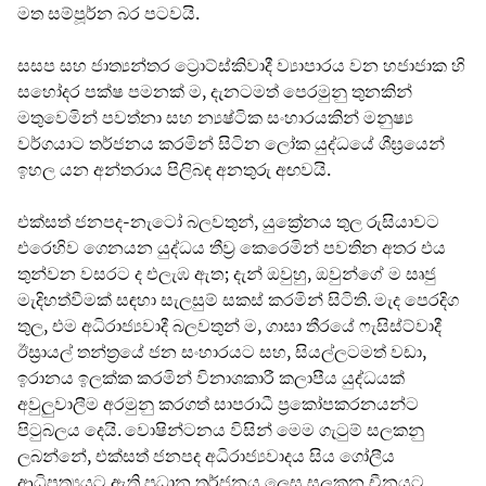
මත සම්පූර්න බර පටවයි.
සසප සහ ජාත්‍යන්තර ට්‍රොට්ස්කිවාදී ව්‍යාපාරය වන හජාජාක හි
සහෝදර පක්ෂ පමනක් ම, දැනටමත් පෙරමුනු තුනකින්
මතුවෙමින් පවත්නා සහ න්‍යෂ්ටික සංහාරයකින් මනුෂ්‍ය
වර්ගයාට තර්ජනය කරමින් සිටින ලෝක යුද්ධයේ ශීඝ්‍රයෙන්
ඉහල යන අන්තරාය පිලිබඳ අනතුරු අඟවයි.
එක්සත් ජනපද-නැටෝ බලවතුන්, යුක්‍රේනය තුල රුසියාවට
එරෙහිව ගෙනයන යුද්ධය තීව්‍ර කෙරෙමින් පවතින අතර එය
තුන්වන වසරට ද එලැඹ ඇත; දැන් ඔවුහු, ඔවුන්ගේ ම සෘජු
මැදිහත්වීමක් සඳහා සැලසුම් සකස් කරමින් සිටිති. මැද පෙරදිග
තුල, එම අධිරාජ්‍යවාදී බලවතුන් ම, ගාසා තීරයේ ෆැසිස්ට්වාදී
ඊස්‍රායල් තන්ත්‍රයේ ජන සංහාරයට සහ, සියල්ලටමත් වඩා,
ඉරානය ඉලක්ක කරමින් විනාශකාරී කලාපීය යුද්ධයක්
අවුලුවාලීම අරමුනු කරගත් සාපරාධී ප්‍රකෝපකරනයන්ට
පිටුබලය දෙයි. වොෂින්ටනය විසින් මෙම ගැටුම් සලකනු
ලබන්නේ, එක්සත් ජනපද අධිරාජ්‍යවාදය සිය ගෝලීය
ආධිපත්‍යයට ඇති ප්‍රධාන තර්ජනය ලෙස සලකන චීනයට