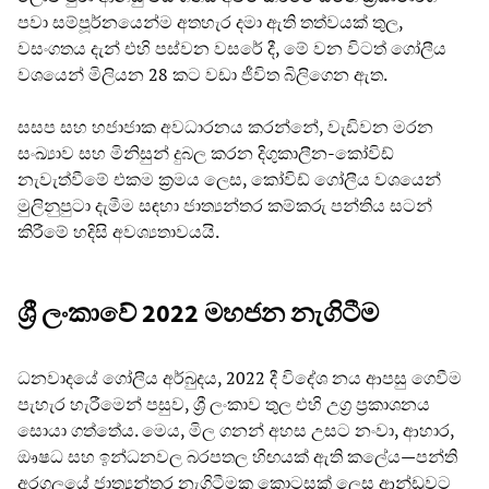
පවා සම්පූර්නයෙන්ම අතහැර දමා ඇති තත්වයක් තුල,
වසංගතය දැන් එහි පස්වන වසරේ දී, මේ වන විටත් ගෝලීය
වශයෙන් මිලියන 28 කට වඩා ජීවිත බිලිගෙන ඇත.
සසප සහ හජාජාක අවධාරනය කරන්නේ, වැඩිවන මරන
සංඛ්‍යාව සහ මිනිසුන් දුබල කරන දිගුකාලීන-කෝවිඩ්
නැවැත්වීමේ එකම ක්‍රමය ලෙස, කෝවිඩ් ගෝලීය වශයෙන්
මුලිනුපුටා දැමීම සඳහා ජාත්‍යන්තර කම්කරු පන්තිය සටන්
කිරීමේ හදිසි අවශ්‍යතාවයයි.
ශ්‍රී ලංකාවේ 2022 මහජන නැගිටීම
ධනවාදයේ ගෝලීය අර්බුදය, 2022 දී විදේශ නය ආපසු ගෙවීම
පැහැර හැරීමෙන් පසුව, ශ්‍රී ලංකාව තුල එහි උග්‍ර ප්‍රකාශනය
සොයා ගත්තේය. මෙය, මිල ගනන් අහස උසට නංවා, ආහාර,
ඖෂධ සහ ඉන්ධනවල බරපතල හිඟයක් ඇති කලේය—පන්ති
අරගලයේ ජාත්‍යන්තර නැගිටීමක කොටසක් ලෙස ආන්ඩුවට