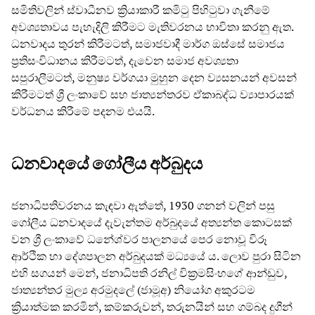
සමිතිවලින් ස්වාධීනව ක්‍රියාකාරී කමිටු පිහිටුවා ගැනීමේ
අවශ්‍යතාවය පැහැදිලි කිරීමට මැතිවරනය භාවිතා කරනු ඇත.
ධනවාදය තුරන් කිරීමටත්, සමාජවාදී මාර්ග ඔස්සේ සමාජය
ප්‍රතිසංවිධානය කිරීමටත්, දැවෙන සමාජ අවශ්‍යතා
සපුරාලීමටත්, මනුෂ්‍ය වර්ගයා මුහුන දෙන ව්‍යසනයන් අවසන්
කිරීමටත් ශ්‍රී ලංකාවේ සහ ජාත්‍යන්තරව ඒකාබද්ධ ව්‍යාපාරයක්
වර්ධනය කිරීමේ පදනම එයයි.
ධනවාදයේ ගෝලීය අර්බුදය
ජනාධිපතිවරනය කැඳවා ඇත්තේ, 1930 ගනන් වලින් පසු
ගෝලීය ධනවාදයේ දැවැන්තම අර්බුදයේ අත්‍යන්ත කොටසක්
වන ශ්‍රී ලංකාවේ ධනේශ්වර පාලනයේ පෙර නොවූ විරූ
ආර්ථික හා දේශපාලන අර්බුදයක් මධ්‍යයේ ය. ලොව පුරා සිටින
එහි සගයන් මෙන්, ජනාධිපති රනිල් වික්‍රමසිංහගේ ආන්ඩුව,
ජාත්‍යන්තර මුල්‍ය අරමුදලේ (ජාමූඅ) නියෝග අකුරටම
ක්‍රියාත්මක කරමින්, කම්කරුවන්, තරුනයින් සහ ගම්බද දුගීන්