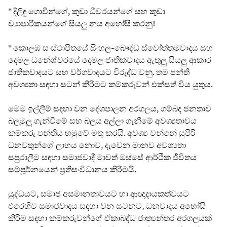
* දිලිඳු ගොවීන්ගේ, කුඩා ධීවරයන්ගේ සහ කුඩා
ව්‍යාපාරිකයන්ගේ සියලු නය අහෝසි කරනු!
* කොලඹ සංස්ථාපිතයේ සිංහල-බෞද්ධ ස්වෝත්තමවාදය සහ
දෙමල ධනේශ්වරයේ දෙමල ජාතිකවාදය ඇතුලු සියලු ආකාර
ජාතිකවාදයට සහ වර්ගවාදයට විරුද්ධ වනු. තම පන්ති
අවශ්‍යතා සඳහා සටන් කිරීමට කම්කරුවන් එක්සත් විය යුතුය.
මෙම ඉල්ලීම් සඳහා වන දේශපාලන අරගලය, ගම්බද ජනතාව
බලමුලු ගැන්වීමේ සහ බලය අල්ලා ගැනීමේ අවශ්‍යතාවය
කම්කරු පන්තිය හමුවේ මතු කරයි. අවශ්‍ය වන්නේ සුපිරි
ධනවතුන්ගේ ලාභය නොව, දැවෙන මානව අවශ්‍යතා
සපුරාලීම සඳහා සමාජවාදී මාවත් ඔස්සේ ආර්ථික ජීවිතය
සම්පූර්නයෙන් ප්‍රතිසංවිධානය කිරීමයි.
යුද්ධයට, සමාජ අසමානතාවයට හා ආඥාදායකත්වයට
එරෙහිව සමාජවාදය සඳහා වන සටනට, ධනවාදය අහෝසි
කිරීම සඳහා කම්කරුවන්ගේ ඒකාබද්ධ ජාත්‍යන්තර අරගලයක්