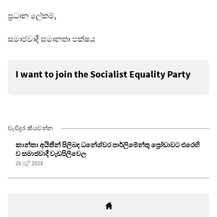
ප්‍රධාන ලේකම්,
සමාජවාදී සමානතා පක්ෂය
I want to join the Socialist Equality Party
වැඩිදුර කියවන්න
කාන්තා අයිතීන් පිලිබඳ ධනේශ්වර පාර්ලිමේන්තු ප්‍රෝඩාවට එරෙහි
ව සමාජවාදී වැඩපිලිවෙල
26 ජූලි 2025