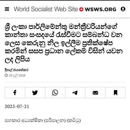
ශ්‍රී ලංකා පාර්ලිමේන්තු මන්ත්‍රීවරියන්ගේ
කාන්තා සංසදයේ රැස්වීමට සම්බන්ධ වන
ලෙස කෙරුනු නිල ඉල්ලීම ප්‍රතික්ෂේප
කරමින් සසප ප්‍රධාන ලේකම් විසින් යවන
ලද ලිපිය
දීපාල් ජයසේකර
25 ජූලි 2025
2025-07-21
සහකාර අධ්‍යක්ෂිකා (පරිපාලන) (කමිටු)