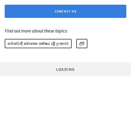
CONTACT US
Find out more about these topics:
සමාජවාදී සමානතා පක්ෂය (ශ්‍රී ලංකාව)
ලිපි
LOADING