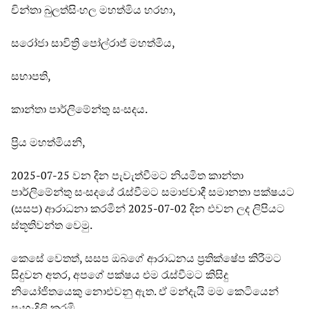
චින්තා බුලත්සිංහල මහත්මිය හරහා,
සරෝජා සාවිත්‍රි පෝල්රාජ් මහත්මිය,
සභාපති,
කාන්තා පාර්ලිමේන්තු සංසදය.
ප්‍රිය මහත්මියනි,
2025-07-25 වන දින පැවැත්වීමට නියමිත කාන්තා
පාර්ලිමේන්තු සංසදයේ රැස්වීමට සමාජවාදී සමානතා පක්ෂයට
(සසප) ආරාධනා කරමින් 2025-07-02 දින එවන ලද ලිපියට
ස්තූතිවන්ත වෙමු.
කෙසේ වෙතත්, සසප ඔබගේ ආරාධනය ප්‍රතික්ෂේප කිරීමට
සිදුවන අතර, අපගේ පක්ෂය එම රැස්වීමට කිසිදු
නියෝජිතයෙකු නොඑවනු ඇත. ඒ මන්දැයි මම කෙටියෙන්
පැහැදිලි කරමි.