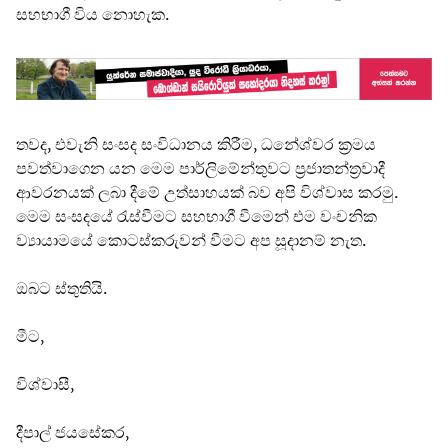
සහභාගී විය නොහැක.
තවද, එවැනි සංසද සංවිධානය කිරීම, ධනේශ්වර ක්‍රමය
පවත්වාගෙන යන මෙම පාර්ලිමේන්තුවට ප්‍රජාතන්ත්‍රවාදී
ආවරනයක් ලබා දීමේ උත්සාහයක් බව අපි විශ්වාස කරමු.
මෙම සංසදයේ රැස්වීමට සහභාගී වීමෙන් එම වංචනික
ව්‍යායාමයේ කොටස්කරුවන් වීමට අප සූදානම් නැත.
ඔබට ස්තුතියි.
මීට,
විශ්වාසී,
දීපාල් ජයසේකර,