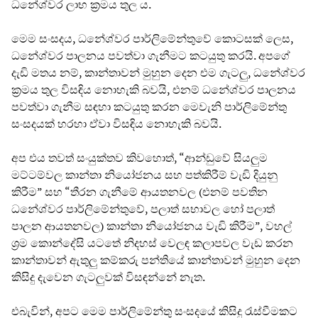
ධනේශ්වර ලාභ ක්‍රමය තුල ය.
මෙම සංසදය, ධනේශ්වර පාර්ලිමේන්තුවේ කොටසක් ලෙස,
ධනේශ්වර පාලනය පවත්වා ගැනීමට කටයුතු කරයි. අපගේ
දැඩි මතය නම්, කාන්තාවන් මුහුන දෙන එම ගැටලු, ධනේශ්වර
ක්‍රමය තුල විසඳිය නොහැකි බවයි, එනම් ධනේශ්වර පාලනය
පවත්වා ගැනීම සඳහා කටයුතු කරන මෙවැනි පාර්ලිමේන්තු
සංසදයක් හරහා ඒවා විසඳිය නොහැකි බවයි.
අප එය තවත් සංයුක්තව කිවහොත්, “ආන්ඩුවේ සියලුම
මට්ටම්වල කාන්තා නියෝජනය සහ පත්කිරීම් වැඩි දියුනු
කිරීම” සහ “තීරන ගැනීමේ ආයතනවල (එනම් පවතින
ධනේශ්වර පාර්ලිමේන්තුවේ, පලාත් සභාවල හෝ පලාත්
පාලන ආයතනවල) කාන්තා නියෝජනය වැඩි කිරීම”, වහල්
ශ්‍රම කොන්දේසි යටතේ නිදහස් වෙලඳ කලාපවල වැඩ කරන
කාන්තාවන් ඇතුලු කම්කරු පන්තියේ කාන්තාවන් මුහුන දෙන
කිසිදු දැවෙන ගැටලුවක් විසඳන්නේ නැත.
එබැවින්, අපට මෙම පාර්ලිමේන්තු සංසදයේ කිසිදු රැස්වීමකට