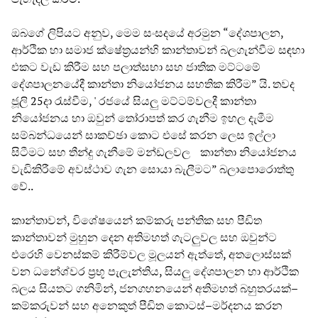
ඔබගේ ලිපියට අනුව, මෙම සංසදයේ අරමුන “දේශපාලන,
ආර්ථික හා සමාජ ක්ෂේත්‍රයන්හි කාන්තාවන් බලගැන්වීම සඳහා
එකට වැඩ කිරීම සහ පලාත්සභා සහ ජාතික මට්ටමේ
දේශපාලනයේදී කාන්තා නියෝජනය සහතික කිරීම” යි. තවද
ජූලි 25දා රැස්වීම, ' රජයේ සියලු මට්ටම්වලදී කාන්තා
නියෝජනය හා ඔවුන් තෝරාපත් කර ගැනීම ඉහල දැමීම
සම්බන්ධයෙන් සාකච්ඡා කොට එසේ කරන ලෙස ඉල්ලා
සිටීමට සහ තීන්දු ගැනීමේ මන්ඩලවල කාන්තා නියෝජනය
වැඩිකිරීමේ අවස්ථාව ගැන සොයා බැලීමට” බලාපොරොත්තු
වේ..
කාන්තාවන්, විශේෂයෙන් කම්කරු පන්තික සහ පීඩිත
කාන්තාවන් මුහුන දෙන අතිමහත් ගැටලුවල සහ ඔවුන්ට
එරෙහි වෙනස්කම් කිරීම්වල මූලයන් ඇත්තේ, අතලොස්සක්
වන ධනේශ්වර ප්‍රභූ පැලැන්තිය, සියලු දේශපාලන හා ආර්ථික
බලය සියතට ගනිමින්, ජනගහනයෙන් අතිමහත් බහුතරයක්–
කම්කරුවන් සහ අනෙකුත් පීඩිත කොටස්–මර්දනය කරන