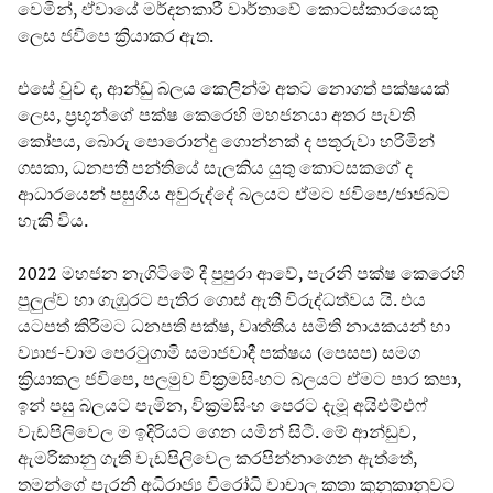
වෙමින්, ඒවායේ මර්දනකාරී වාර්තාවේ කොටස්කාරයෙකු
ලෙස ජවිපෙ ක්‍රියාකර ඇත.
එසේ වුව ද, ආන්ඩු බලය කෙලින්ම අතට නොගත් පක්ෂයක්
ලෙස, ප්‍රභූන්ගේ පක්ෂ කෙරෙහි මහජනයා අතර පැවති
කෝපය, බොරු පොරොන්දු ගොන්නක් ද පතුරුවා හරිමින්
ගසකා, ධනපති පන්තියේ සැලකිය යුතු කොටසකගේ ද
ආධාරයෙන් පසුගිය අවුරුද්දේ බලයට ඒමට ජවිපෙ/ජාජබට
හැකි විය.
2022 මහජන නැගිටිමේ දී පුපුරා ආවේ, පැරනි පක්ෂ කෙරෙහි
පුලුල්ව හා ගැඹුරට පැතිර ගොස් ඇති විරුද්ධත්වය යි. එය
යටපත් කිරීමට ධනපති පක්ෂ, වෘත්තීය සමිති නායකයන් හා
ව්‍යාජ-වාම පෙරටුගාමි සමාජවාදී පක්ෂය (පෙසප) සමග
ක්‍රියාකල ජවිපෙ, පලමුව වික්‍රමසිංහට බලයට ඒමට පාර කපා,
ඉන් පසු බලයට පැමින, වික්‍රමසිංහ පෙරට දැමූ අයිඑම්එෆ්
වැඩපිලිවෙල ම ඉදිරියට ගෙන යමින් සිටී. මේ ආන්ඩුව,
ඇමරිකානු ගැති වැඩපිලිවෙල කරපින්නාගෙන ඇත්තේ,
තමන්ගේ පැරනි අධිරාජ්‍ය විරෝධි වාචාල කතා කුනුකානුවට