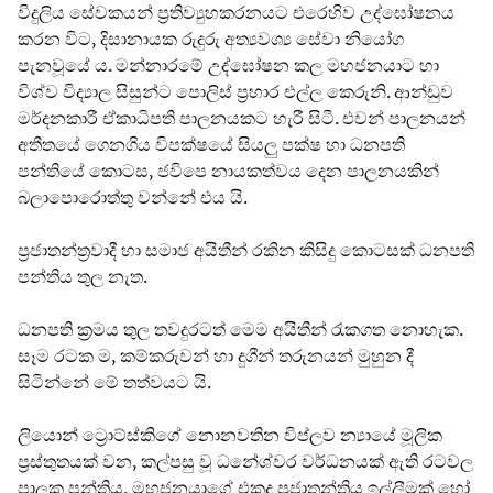
විදුලිය සේවකයන් ප්‍රතිව්‍යුහකරනයට එරෙහිව උද්ඝෝෂනය
කරන විට, දිසානායක රුදුරු අත්‍යවශ්‍ය සේවා නියෝග
පැනවූයේ ය. මන්නාරමේ උද්ඝෝෂන කල මහජනයාට හා
විශ්ව විද්‍යාල සිසුන්ට පොලිස් ප්‍රහාර එල්ල කෙරුනි. ආන්ඩුව
මර්දනකාරී ඒකාධිපති පාලනයකට හැරී සිටී. එවන් පාලනයන්
අතීතයේ ගෙනගිය විපක්ෂයේ සියලු පක්ෂ හා ධනපති
පන්තියේ කොටස, ජවිපෙ නායකත්වය දෙන පාලනයකින්
බලාපොරොත්තු වන්නේ එය යි.
ප්‍රජාතන්ත්‍රවාදී හා සමාජ අයිතීන් රකින කිසිදු කොටසක් ධනපති
පන්තිය තුල නැත.
ධනපති ක්‍රමය තුල තවදුරටත් මෙම අයිතීන් රැකගත නොහැක.
සෑම රටක ම, කම්කරුවන් හා දුගීන් තරුනයන් මුහුන දී
සිටින්නේ මේ තත්වයට යි.
ලියොන් ට්‍රොට්ස්කිගේ නොනවතින විප්ලව න්‍යායේ මූලික
ප්‍රස්තුතයක් වන, කල්පසු වූ ධනේශ්වර වර්ධනයක් ඇති රටවල
පාලක පන්තිය, මහජනයාගේ එකදු ප්‍රජාතන්ත්‍රිය ඉල්ලීමක් හෝ