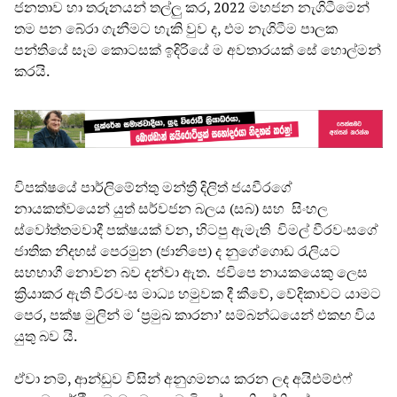
ජනතාව හා තරුනයන් තල්ලු කර, 2022 මහජන නැගිටීමෙන්
තම පන බේරා ගැනීමට හැකි වුව ද, එම නැගිටීම පාලක
පන්තියේ සෑම කොටසක් ඉදිරියේ ම අවතාරයක් සේ හොල්මන්
කරයි.
විපක්ෂයේ පාර්ලිමේන්තු මන්ත්‍රී දිලිත් ජයවීරගේ
නායකත්වයෙන් යුත් සර්වජන බලය (සබ) සහ සිංහල
ස්වෝත්තමවාදී පක්ෂයක් වන, හිටපු ඇමැති විමල් වීරවංසගේ
ජාතික නිදහස් පෙරමුන (ජානිපෙ) ද නුගේගොඩ රැලියට
සහභාගී නොවන බව දන්වා ඇත. ජවිපෙ නායකයෙකු ලෙස
ක්‍රියාකර ඇති වීරවංස මාධ්‍ය හමුවක දී කීවේ, වේදිකාවට යාමට
පෙර, පක්ෂ මුලින් ම ‘ප්‍රමුඛ කාරනා’ සම්බන්ධයෙන් එකඟ විය
යුතු බව යි.
ඒවා නම්, ආන්ඩුව විසින් අනුගමනය කරන ලද අයිඑම්එෆ්