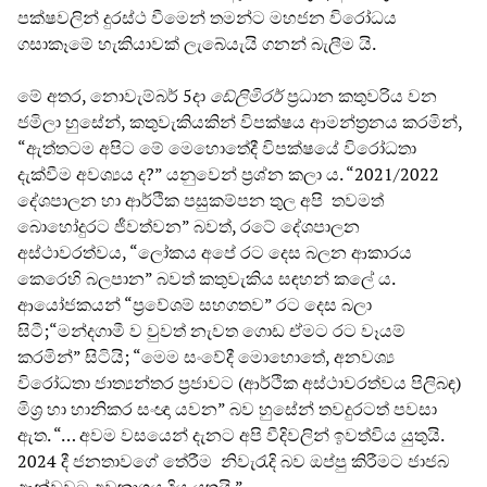
පක්ෂවලින් දුරස්ථ වීමෙන් තමන්ට මහජන විරෝධය
ගසාකෑමේ හැකියාවක් ලැබේයැයි ගනන් බැලීම යි.
මේ අතර, නොවැම්බර් 5දා
ඩේලිමිරර්
ප්‍රධාන කතුවරිය වන
ජමිලා හුසේන්, කතුවැකියකින් විපක්ෂය ආමන්ත්‍රනය කරමින්,
“ඇත්තටම අපිට මේ මෙහොතේදී විපක්ෂයේ විරෝධතා
දැක්වීම අවශ්‍යය ද?” යනුවෙන් ප්‍රශ්න කලා ය. “2021/2022
දේශපාලන හා ආර්ථික පසුකම්පන තුල අපි තවමත්
බොහෝදුරට ජීවත්වන” බවත්, රටේ දේශපාලන
අස්ථාවරත්වය, “ලෝකය අපේ රට දෙස බලන ආකාරය
කෙරෙහි බලපාන” බවත් කතුවැකිය සඳහන් කලේ ය.
ආයෝජකයන් “ප්‍රවේශම් සහගතව” රට දෙස බලා
සිටී;“මන්දගාමී ව වුවත් නැවත ගොඩ ඒමට රට වෑයම්
කරමින්” සිටියි; “මෙම සංවේදී මොහොතේ, අනවශ්‍ය
විරෝධතා ජාත්‍යන්තර ප්‍රජාවට (ආර්ථික අස්ථාවරත්වය පිලිබඳ)
මිශ්‍ර හා හානිකර සංඥා යවන” බව හුසේන් තවදුරටත් පවසා
ඇත. “… අවම වසයෙන් දැනට අපි වීදිවලින් ඉවත්විය යුතුයි.
2024 දී ජනතාවගේ තේරීම නිවැරැදි බව ඔප්පු කිරීමට ජාජබ