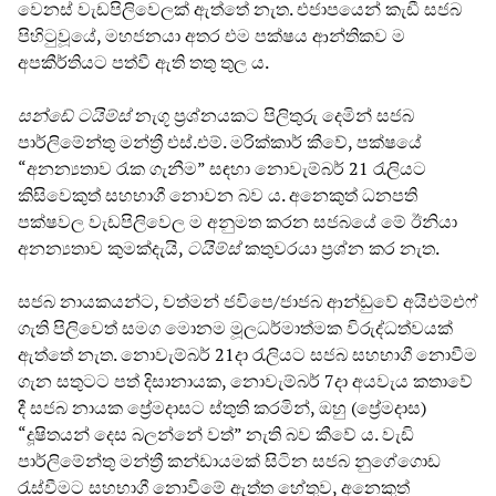
වෙනස් වැඩපිලිවෙලක් ඇත්තේ නැත. එජාපයෙන් කැඩී සජබ
පිහිටුවූයේ, මහජනයා අතර එම පක්ෂය ආන්තිකව ම
අපකීර්තියට පත්වී ඇති තතු තුල ය.
සන්ඩේ ටයිම්ස්
නැගූ ප්‍රශ්නයකට පිලිතුරු දෙමින් සජබ
පාර්ලිමේන්තු මන්ත්‍රී එස්.එම්. මරික්කාර් කීවේ, පක්ෂයේ
“අනන්‍යතාව රැක ගැනීම” සඳහා නොවැම්බර් 21 රැලියට
කිසිවෙකුත් සහභාගී නොවන බව ය. අනෙකුත් ධනපති
පක්ෂවල වැඩපිලිවෙල ම අනුමත කරන සජබයේ මේ ඊනියා
අනන්‍යතාව කුමක්දැයි,
ටයිම්ස්
කතුවරයා ප්‍රශ්න කර නැත.
සජබ නායකයන්ට, වත්මන් ජවිපෙ/ජාජබ ආන්ඩුවේ අයිඑම්එෆ්
ගැති පිලිවෙත් සමග මොනම මූලධර්මාත්මක විරුද්ධත්වයක්
ඇත්තේ නැත. නොවැම්බර් 21දා රැලියට සජබ සහභාගී නොවීම
ගැන සතුටට පත් දිසානායක, නොවැම්බර් 7දා අයවැය කතාවේ
දී සජබ නායක ප්‍රේමදාසට ස්තුති කරමින්, ඔහු (ප්‍රේමදාස)
“දූෂිතයන් දෙස බලන්නේ වත්” නැති බව කීවේ ය. වැඩි
පාර්ලිමේන්තු මන්ත්‍රී කන්ඩායමක් සිටින සජබ නුගේගොඩ
රැස්වීමට සහභාගී නොවීමේ ඇත්ත හේතුව, අනෙකුත්