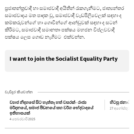
ප්‍රජාතන්ත්‍රවාදී හා සමාජවාදී අයිතීන් රැකගැනීමට, ජාත්‍යන්තර
සමාජවාදය මත පාදක වූ, සමාජවාදී වැඩපිලිවෙලක් සඳහා ද
කම්කරුවන්ගේ හා ගොවීන්ගේ ආන්ඩුවක් සඳහා ද සටන්
කිරීමට, සමාජවාදී සමානතා පක්ෂය මහජන විප්ලවවාදී
පක්ෂය ලෙස ගොඩ නැගීමට එක්වන්න.
I want to join the Socialist Equality Party
වැඩිදුර කියවන්න
ව්‍යාජ නිදහසේ සිට හැත්තෑ හත් වසරක්- රාජ්‍ය
හිටපු ජනාධිපත
මර්දනයේ, සමාජ පීඩනයේ සහ වර්ග භේදවාදයේ
27 අගෝස්තු 202
ඉතිහාසයක්
4 පෙබරවාරි 2025