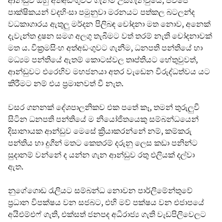
ආන්ඩුව ඔහු අත්අඩංගුවට ගැනීම උසිගැන්වුයේ, ජවිපෙ
පාක්ෂිකයන් වදහිංසා පමුනුවා මරනයට පත්කල බටලන්ද
වධකාගාරය ඇතුලු මර්දන පිලිබඳ චෝදනා මත නොව, අනෙක්
දැවැන්ත දූෂන සමග අලගු තැබීමට වත් තරම් නැති චෝදනාවක්
මත ය. වික්‍රමසිංහ අත්අඩංගුවට ගැනීම, ධනපති පන්තියේ හා
මධ්‍යම පන්තියේ ඇතම් කොටස්වල තෘප්තියට හේතුවුවත්,
ආන්ඩුවට එරෙහිව මහජනයා අතර වැඩෙන විරුද්ධත්වය යට
කිරීමට නම් එය ප්‍රමානවත් වී නැත.
වසර ගනනක් දේශපාලනිකව එක පතේ කෑ, තමන් තුරුලුවී
සිටින ධනපති පන්තියේ ම නියෝජිතයෙකු සම්බන්ධයෙන්
දිසානායක ආන්ඩුව මෙසේ ක්‍රියාකරන්නේ නම්, කම්කරු
පන්තිය හා දුගීන් මතට කෙතරම් දරුනු ලෙස කඩා පනින්ට
සුදානම් වන්නේ ද යන්න ගැන ආන්ඩුව රතු එලියක් දල්වා
ඇත.
නුගේගොඩ රැලියට සම්බන්ධ නොවන පාර්ලිමේන්තුවේ
ප්‍රධාන විපක්ෂය වන සජබට, එහි මව් පක්ෂය වන එජාපයේ
අයිඑම්එෆ් ගැති, එක්සත් ජනපද අධිරාජ්‍ය ගැති වැඩපිලිවෙලට