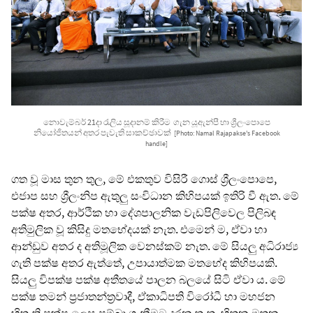
නොවැම්බර් 21දා රැලිය සූදානම් කිරීම ගැන යූඇන්පී හා ශ්‍රීලංපොපෙ
නියෝජිතයන් අතර පැවැති සාකච්ඡාවක්
[Photo: Namal Rajapakse's Facebook
handle]
ගත වූ මාස තුන තුල, මේ එකතුව විසිරී ගොස් ශ්‍රීලංපොපෙ,
එජාප සහ ශ්‍රීලංනිප ඇතුලු සංවිධාන කිහිපයක් ඉතිරි වී ඇත. මේ
පක්ෂ අතර, ආර්ථික හා දේශපාලනික වැඩපිලිවෙල පිලිබඳ
අතිමුලික වූ කිසිදු මතභේදයක් නැත. එමෙන් ම, ඒවා හා
ආන්ඩුව අතර ද අතිමූලික වෙනස්කම් නැත. මේ සියලු අධිරාජ්‍ය
ගැති පක්ෂ අතර ඇත්තේ, උපායාත්මක මතභේද කිහිපයකි.
සියලු විපක්ෂ පක්ෂ අතීතයේ පාලන බලයේ සිටි ඒවා ය. මේ
පක්ෂ තමන් ප්‍රජාතන්ත්‍රවාදී, ඒකාධිපති විරෝධී හා මහජන