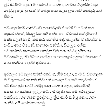
ඉටු කිරීමට සපුරා ම අසමත් ය යන්න, නාමික නිදහසින් පසු
ගෙවුනු සෑම දිනයක් ම ඛේදජනක ලෙස ලංකාවේ තහවුරු කර
තිබේ.
ජවිපෙ/ජාජබ ආන්ඩුවේ ප්‍රහාරවලට එරෙහි ව සටන් කල
හැකිවන්නේ, සියලු ධනපති පක්ෂ සහ ඒවායේ පන්දම්කාර
පක්ෂවලින් කැඩී, කම්කරු පන්තිය දේශපාලනික ව ස්වාධීනව
සංවිධානය වීමෙනි. කම්කරු පන්තිය, සියලු වාර්ගික
වෙනස්කම් කපාගෙන එකමුතු වීම සහ ගම්බද දුගීන් හා
පීඩනයට ලක්ව සිටින දෙමල හා අනෙකුත් සුලුතර ජනයාගේ
නායකත්වය ගැනීම අවශ්‍ය ය.
අරගලය මෙලෙස තමන් අතට ගැනීම සඳහා, සෑම වැඩපොලක
ම වතුකරයේ හා තම නිවහන් පෙදෙස්වල කම්කරුවන්ගේ
ස්වාධීන ක්‍රියාකාරී කමිටු සාදා ගන්නා ලෙස, සමාජවාදී
සමානතා පක්ෂය ඉල්ලා සිටී. ගම්බද ජනයා මේ අරගලයට
එක්වීමට, තමන්ගේ ප්‍රදේශවල ක්‍රියාකාරී කමිටු ගොඩනගා
ගැනීම අපි යෝජනා කරමු.