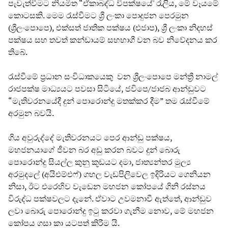
පැවැත්වීමට නියමිත “ඒකාබද්ධ විපක්ෂයේ' රැලිය, මේ වෑයමේ
කොටසකි. මෙම රැස්වීමට ශ්‍රී ලංකා පොදුජන පෙරමුන
(ශ්‍රීලංපොපෙ), එක්සත් ජාතික පක්ෂය (එජාප), ශ්‍රී ලංකා නිදහස්
පක්ෂය සහ තවත් කන්ඩායම් සහභාගී වන බව නිවේදනය කර
තිබේ.
රැස්වීමේ ප්‍රධාන සංවිධාකයෙකු වන ශ්‍රීලංපොපෙ මන්ත්‍රී නාමල්
රාජපක්ෂ මාධ්‍යයට පවසා සිටියේ, ජවිපෙ/ජාජබ ආන්ඩුවට
“මැතිවරනයේදී දුන් පොරොන්දු මතක්කර දීම” තම රැස්වීමේ
අරමුන බවයි.
ගිය අවුරුද්දේ මැතිවරනයට පෙර ආන්ඩු පක්ෂය,
මහජනයාගේ ජීවන බර අඩු කරන බවට දුන් බොරු
පොරොන්දු සියල්ල කුනු කූඩයට දමා, ජාත්‍යන්තර මුල්‍ය
අරමුදලේ (අයිඑම්එෆ්) ගහල වැඩපිලිවෙල ඉදිරියට ගෙනියන
නිසා, ඊට එරෙහිව වැඩෙන මහජන කෝපයේ ගිනි රස්නය
විරුද්ධ පක්ෂවලට දැනේ. ඒවාට උවමනාවී ඇත්තේ, ආන්ඩුව
ලවා බොරු පොරොන්දු ඉටු කරවා ගැනීම නොව, මේ මහජන
කෝපය ගසා කා යටපත් කිරීම යි.