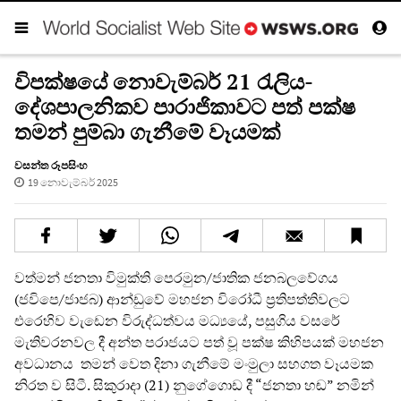
විපක්ෂයේ නොවැම්බර් 21 රැලිය-
දේශපාලනිකව පාරාජිකාවට පත් පක්ෂ
තමන් පුම්බා ගැනීමේ වෑයමක්
වසන්ත රූපසිංහ
19 නොවැම්බර් 2025
වත්මන් ජනතා විමුක්ති පෙරමුන/ජාතික ජනබලවේගය
(ජවිපෙ/ජාජබ) ආන්ඩුවේ මහජන විරෝධී ප්‍රතිපත්තිවලට
එරෙහිව වැඩෙන විරුද්ධත්වය මධ්‍යයේ, පසුගිය වසරේ
මැතිවරනවල දී අන්ත පරාජයට පත් වූ පක්ෂ කිහිපයක් මහජන
අවධානය තමන් වෙත දිනා ගැනීමේ මංමුලා සහගත වෑයමක
නිරත ව සිටී. සිකුරාදා (21) නුගේගොඩ දී “ජනතා හඬ” නමින්