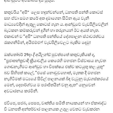
ආන්ඩුවට අවකාශය දිය යුතුයි.”
කතුවරිය “අපි” ලෙස හඳුන්වන්නේ, ධනපති පන්ති කොටස්
සහ ඒවා සමග කරේ අත දමාගෙන සිටින ඇය වැනි
මාධ්‍යවේදීන් ඇතුලු කොටස් ගැන ය. ආන්ඩුවේ වැඩපිලිවෙලින්
බැටකන කම්කරුවන් දුගීන් හා තරුනයන් ඊට අයත් නැත.
එකාවන් ව “අපි” ධනපති පන්තියේ දේශපාලන ස්ථාවරත්වය
රැකගනිමින්, අයිඑම්එෆ් වැඩපිලිවෙලට බැකිම දෙමු!
ඔක්තෝබර් 29දා
දි අයිලන්ඩ්
පුවත්පතේ කතුවැකියක් ද,
“ප්‍රජාතන්ත්‍රවාදී ක්‍රියාවලිය කෙරෙහි මහජන විස්වාසය නැවත
ගොඩනැගීමට ආන්ඩුව හා විපක්ෂය එක්ව කටයුතු කල යුතු”
බව සිහිපත් කලේ, “එසේ නොවුවහොත්, මෑතක දී මහජන
නැගිටීමක් මධ්‍යයේ සිවිල් පාලනයක් බිඳ වැටුනු මැඩගස්කරයේ
මෙන්, දෙපාර්ශ්වය ම පරාජිතයින් වනු ඇත” යනුවෙන්
අවධාරනය කරමිනි.
ජවිපෙ, සජබ, පෙසප, වෘත්තිය සමිති නායකයන් හා ඒකාබද්ධ
වී ධනපති අන්තර්වාර පාලනයක උගුල වෙතට වැඩකරන