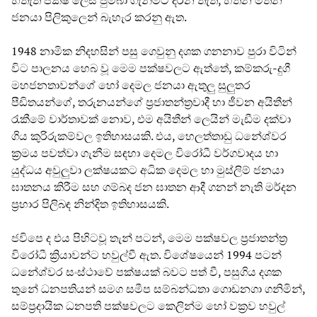
හිතැති පක්ෂ ලෙස පුම්බා ගැනීමට දරන තැත, හිතන මතන
ජනයා පිලිකුලෙන් බැහැර කරනු ඇත.
1948 නාමික නිදහසින් පසු ගෙවුනු දශක ගනනාව පුරා විටින්
විට පාලනය හෙබ වූ මෙම පක්ෂවලට ඇත්තේ, කම්කරු-දුගී
මහජනතාවන්ගේ හෝ දෙමල ජනයා ඇතුලු සුලුතර
පීඩිතයන්ගේ, තරුනයන්ගේ ප්‍රජාතන්ත්‍රවාදී හා ජීවන අයිතීන්
රැකීමේ වාර්තාවක් නොව, එම අයිතීන් ලෙයින් මැඩීම දක්වා
ගිය කුරිරුකම්වල ඉතිහාසයකි. එය, හෙලත්තාඩු ධනේශ්වර
ක්‍රමය පවත්වා ගැනීම සඳහා දෙමල විරෝධී වර්ගවාදය හා
යුද්ධය අවුලුවා ලක්ෂයකට අධික දෙමල හා මුස්ලිම් ජනයා
ඝාතනය කිරීම සහ ගම්බද ජන ඝාතන ආදී ගනන් නැති මර්දන
ප්‍රහාර පිලිබඳ නින්දිත ඉතිහාසයකි.
ජවිපෙ ද එය පිහිටවූ තැන් පටන්, මෙම පක්ෂවල ප්‍රජාතන්ත්‍ර
විරෝධී ක්‍රියාවන්ට හවුල්වී ඇත. විශේෂයෙන් 1994 පටන්
ධනේශ්වර සංස්ථාවේ පක්ෂයක් බවට පත් වී, පසුගිය දශක
තුනේ ධනපතියන් සමග සමීප සම්බන්ධතා ගොඩනගා ගනිමින්,
සම්ප්‍රදායික ධනපති පක්ෂවලට කෙලින්ම හෝ වක්‍රව හවුල්