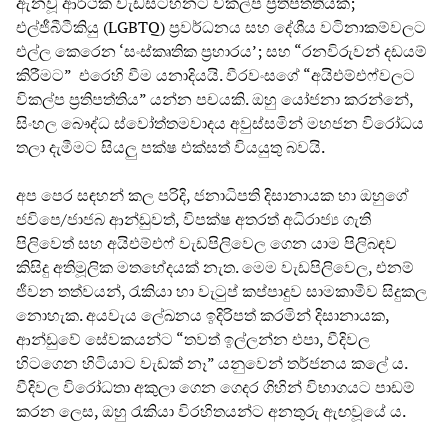
ඇනවූ ආර්ථික වැඩසටහනට විකල්ප ප්‍රතිපත්තියක්;
එල්ජීබීටීකියු (LGBTQ) ප්‍රවර්ධනය සහ දේශීය වටිනාකම්වලට
එල්ල කෙරෙන ‘සංස්කෘතික ප්‍රහාරය’; සහ “රනවිරුවන් දඩයම්
කිරීමට” එරෙහි වීම යනාදියයි. වීරවංසගේ “අයිඑම්එෆ්වලට
විකල්ප ප්‍රතිපත්තිය” යන්න පචයකි. ඔහු යෝජනා කරන්නේ,
සිංහල බෞද්ධ ස්වෝත්තමවාදය අවුස්සමින් මහජන විරෝධය
තලා දැමීමට සියලු පක්ෂ එක්සත් වියයුතු බවයි.
අප පෙර සඳහන් කල පරිදි, ජනාධිපති දිසානායක හා ඔහුගේ
ජවිපෙ/ජාජබ ආන්ඩුවත්, විපක්ෂ අතරත් අධිරාජ්‍ය ගැති
පිලිවෙත් සහ අයිඑම්එෆ් වැඩපිලිවෙල ගෙන යාම පිලිබඳව
කිසිදු අතිමූලික මතභේදයක් නැත. මෙම වැඩපිලිවෙල, එනම්
ජීවන තත්වයන්, රැකියා හා වැටුප් කප්පාදුව සාමකාමීව සිදුකල
නොහැක. අයවැය ලේඛනය ඉදිරිපත් කරමින් දිසානායක,
ආන්ඩුවේ සේවකයන්ට “තවත් ඉල්ලන්න එපා, වීදිවල
හිටගෙන හිටියාට වැඩක් නෑ” යනුවෙන් තර්ජනය කලේ ය.
වීදිවල විරෝධතා අකුලා ගෙන ගෙදර ගිහින් විභාගයට පාඩම්
කරන ලෙස, ඔහු රැකියා විරහිතයන්ට අනතුරු ඇඟවූයේ ය.