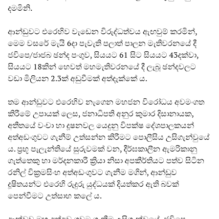
දමමිනි.
ආන්ඩුවට එරෙහිව වැඩෙන විරුද්ධත්වය ඇඟවුම් කරමින්,
මෙම වසරේ මැයි 6දා පැවැති පලාත් පාලන මැතිවරනයේ දී
ජවිපෙ/ජාජබ ඡන්ද පංගුව, සියයට 61 සිට සියයට 43දක්වා,
සියයට 18කින් හෙවත් මහමැතිවරනයේ දී ලැබූ ඡන්දවලට
වඩා මිලියන 2.3ක් අඩුවීමක් අත්දැක්කේ ය.
තම ආන්ඩුවට එරෙහිව නැගෙන මහජන විරෝධය අවමංගත
කිරීමේ උපායක් ලෙස, ජනාධිපති අනුර කුමාර දිසානායක,
අතීතයේ වංචා හා දූෂනවල යෙදුනු විපක්ෂ දේශපාලකයන්
අත්අඩංගුවට ගැනීම් උත්සන්න කිරීමට පොලීසිය උසිගැන්වුයේ
ය. ප්‍රභූ පැලැන්තියේ සුරුවමක් වන, දීර්ඝකාලීන ඇමරිකානු
ගැත්තෙකු හා මර්දනකාරී ක්‍රියා නිසා අපකීර්තියට පත්ව සිටින
රනිල් වික්‍රමසිංහ අත්අඩංගුවට ගැනීම මගින්, ආන්ඩුව
දූෂිතයන්ට එරෙහි රුදුරු යුද්ධයක් දියත්කර ඇති බවක්
පෙන්වීමට උත්සාහ කලේ ය.