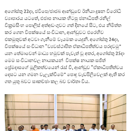
අගෝස්තු 22දා, ජවිපෙ/ජාජබ ආන්ඩුවේ ඊනියා දූෂන විරෝධී
ව්‍යාපාරය යටතේ, එජාප නායක හිටපු ජනාධිපති රනිල්
වික්‍රමසිංහ පොලිස් අත්අඩංගුවට ගත් දිනයේ සිට, එය නිමිත්ත
කර ගෙන විපක්ෂයේ සංවිධාන, ආන්ඩුවට එරෙහිව
එකමුතුවක් අටවා ගැනීමේ වෑයමක යෙදුනි. අගෝස්තු 24දා,
විපක්ෂයේ සංවිධාන “ව්‍යවස්ථාපිත ඒකාධිපතිත්වය පරදවමු”
යන තේමාවෙන් මාධ්‍ය හමුවක් පැවැත් වූ අතර, අගෝස්තු 25දා
මෙම සංවිධානවල නායකයන් විපක්ෂ නායක සජිත්
ප්‍රේමදාසගේ මූලිකත්වයෙන් රැස් වී, ආන්ඩුව “ඒකාධිපතිත්වය
දෙසට යන ගමන වැලැක්වීමේ” පොදු වැඩපිලිවෙලක් ඇති කර
ගත යුතු බවට සාකච්ඡා කල බව වාර්තා විය.