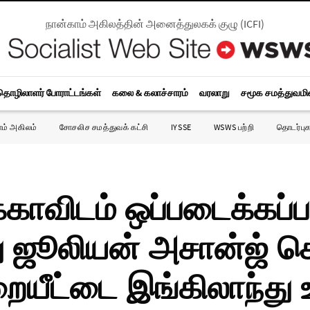
நான்காம் அகிலத்தின் அனைத்துலகக் குழு
(
ICFI
)
தொழிலாளர் போராட்டங்கள்
கலை & கலாச்சாரம்
வரலாறு
சமூக சமத்துவம
ாம் அகிலம்
சோசலிச சமத்துவக் கட்சி
IYSSE
WSWS பற்றி
தொடர்புக
்காவிடம் ஒப்படைக்கப
து ஜூலியன் அசான்ஜ் ச
ையீட்டை இங்கிலாந்து 