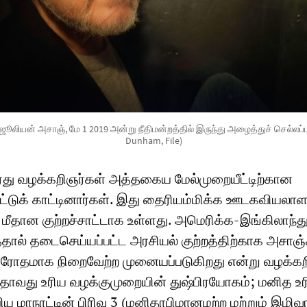
் ஜூலியன் அசாஞ், மே 1 2019 அன்று நீதிமன்றத்தில் இருந்து அழைத்துச் செல்லப்ப
Dunham, File)
வரது வழக்கறிஞர்கள் அத்தகைய மேல்முறையீட்டிற்கான
்டுக் காட்டினார்கள். இது தைரியம்மிக்க ஊடகவியலாள
 மீதான குற்றச்சாட்டாக உள்ளது. அமெரிக்க-இங்கிலாந்த
தத்தால் தடைசெய்யப்பட்ட அரசியல் குற்றத்திற்காக அசா
விரோதமாக நிறைவேற்ற முனையப்படுகிறது என்று வழக்கற
அதாவது உரிய வழக்குமுறையின் துஷ்பிரயோகம்; மனித உ
 மாநாட்டின் பிரிவு 3 (மனிதாபிமானமற்ற மற்றும் இழி