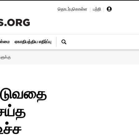
தொடர்புகொள்ள
|
பற்றி
|
ின்மை
ஏகாதிபத்திய எதிர்ப்பு
ளுக்கு
்படுவதை
ெய்த
உச்ச