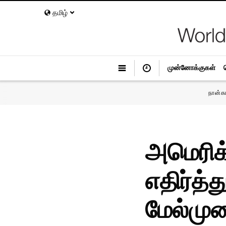
தமிழ்
முன்னோக்குகள்
நான்க
அமெரிக
எதிர்த்
மேல்முற