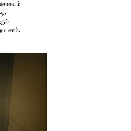
ிசாசிடம்
இதை
கும்
ற்படலாம்.