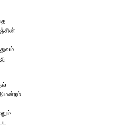
ித
ஞ்சின்
துவம்
இது
தல்
திமன்றம்
லும்
்பட