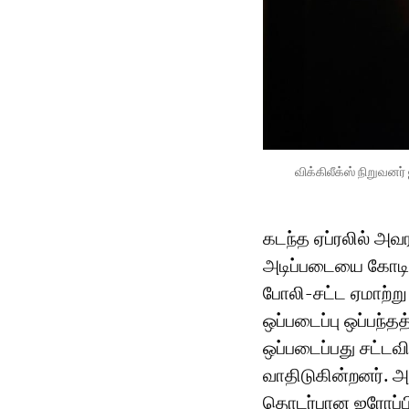
விக்கிலீக்ஸ் நிறுவனர
கடந்த ஏப்ரலில் அ
அடிப்படையை கோடிட
போலி-சட்ட ஏமாற்று
ஒப்படைப்பு ஒப்பந்
ஒப்படைப்பது சட்ட
வாதிடுகின்றனர். 
தொடர்பான ஐரோப்பிய