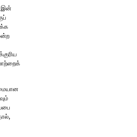
 இன்
ுப்
க்க
மன்ற
க்குரிய
ாற்றைக்
ண்மையான
வும்
ப்பை
ால்,