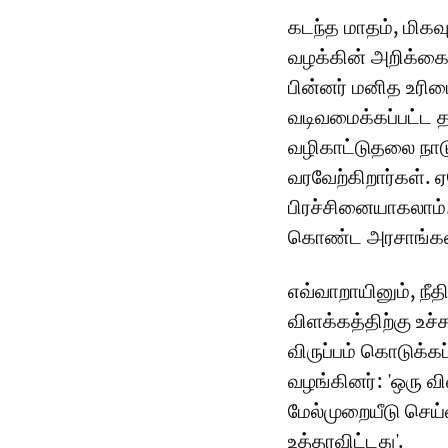
கடந்த மாதம், மிகவ
வழக்கின் அறிக்கைய
பின்னர் மனித உரி
வடிவமைக்கப்பட்ட த
வழிகாட்டுதலை நாட
வரவேற்கிறார்கள். 
பிரச்சினையாகலாம்
கொண்ட அரசாங்களால
எவ்வாறாயினும், நீ
விளக்கத்திற்கு உச்
விருப்பம் கொடுக்கப
வழங்கினர்: 'ஒரு வி
மேல்முறையீடு செய்
உத்தரவிட்டது'.