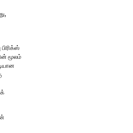
து,
பிரிக்ஸ்
ன் மூலம்
டியான
ு
க்
ன்