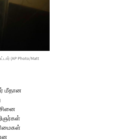
ட்டார் (AP Photo/Matt
ர் மீதான
ு
ஞ்சினை
ிஞர்கள்
ரிமைகள்
வான