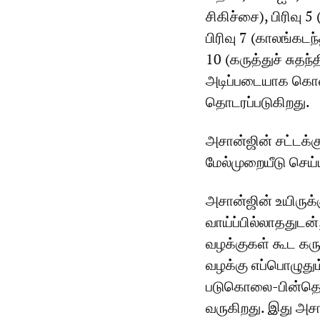
சிகிச்சை), பிரிவு 5
பிரிவு 7 (காலங்கடந
10 (கருத்துச் சு
அடிப்படையாக கொள்
தொடரப்படுகிறது.
அசான்ஜின் சட்டக்க
மேல்முறையீடு செய்ய
அசான்ஜின் உயிருக்
வாய்ப்பில்லாததுடன
வழக்குகள் கூட கரு
வழக்கு எப்பொழுது
படுகொலை-பின்தொடர
வருகிறது. இது அ