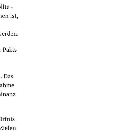
lte -
en ist,
werden.
r Pakts
. Das
nahme
minanz
ürfnis
Zielen