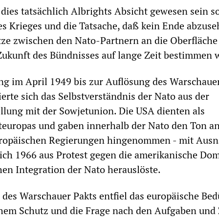
dies tatsächlich Albrights Absicht gewesen sein sol
es Krieges und die Tatsache, daß kein Ende abzuseh
tze zwischen den Nato-Partnern an die Oberfläche
 Zukunft des Bündnisses auf lange Zeit bestimmen 
g im April 1949 bis zur Auflösung des Warschaue
ierte sich das Selbstverständnis der Nato aus der
llung mit der Sowjetunion. Die USA dienten als
europas und gaben innerhalb der Nato den Ton an
uropäischen Regierungen hingenommen - mit Aus
sich 1966 aus Protest gegen die amerikanische Do
chen Integration der Nato herauslöste.
 des Warschauer Pakts entfiel das europäische Bed
hem Schutz und die Frage nach den Aufgaben und 