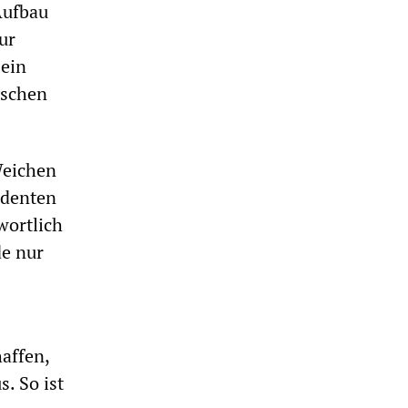
Aufbau
ur
 ein
ischen
Weichen
identen
wortlich
de nur
affen,
. So ist