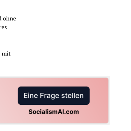
d ohne
res
 mit