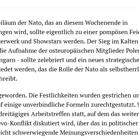
biläum der Nato, das an diesem Wochenende in
en wird, sollte eigentlich zu einer pompösen Fei
uerwerk und Showstars werden. Der Sieg im Kalten 
die Aufnahme der osteuropäischen Mitglieder Pole
garn - sollte zelebriert und ein neues strategisch
edet werden, das die Rolle der Nato als selbstherr
hreibt.
 geworden. Die Festlichkeiten wurden gestrichen u
uf einige unverbindliche Formeln zurechtgestutzt. 
dreitägiges Arbeitstreffen statt, auf dem das weite
-Konflikt diskutiert wird, über das in politischer
nsicht schwerwiegende Meinungsverschiedenheiten