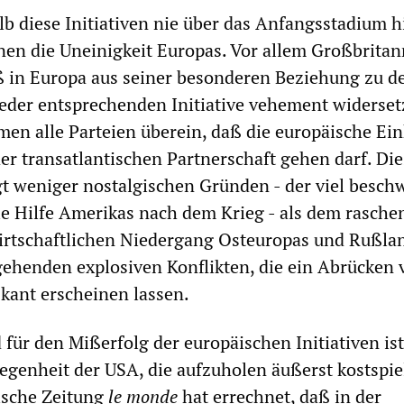
b diese Initiativen nie über das Anfangsstadium h
nen die Uneinigkeit Europas. Vor allem Großbritan
ß in Europa aus seiner besonderen Beziehung zu 
 jeder entsprechenden Initiative vehement widersetz
en alle Parteien überein, daß die europäische Ein
der transatlantischen Partnerschaft gehen darf. Di
t weniger nostalgischen Gründen - der viel besc
ie Hilfe Amerikas nach dem Krieg - als dem rasche
wirtschaftlichen Niedergang Osteuropas und Rußla
ehenden explosiven Konflikten, die ein Abrücken 
skant erscheinen lassen.
für den Mißerfolg der europäischen Initiativen ist
legenheit der USA, die aufzuholen äußerst kostspie
ische Zeitung
le monde
hat errechnet, daß in der