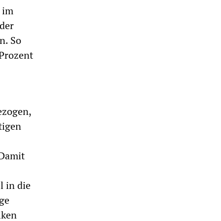
 im
 der
n. So
 Prozent
ezogen,
tigen
"Damit
 in die
age
iken