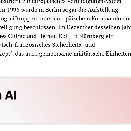
astricht ein europäisches Verteidigungssystem
ni 1996 wurde in Berlin sogar die Aufstellung
Eingreiftruppen unter europäischem Kommando un
teiligung beschlossen. Im Dezember desselben Jah
ues Chirac und Helmut Kohl in Nürnberg ein
tsch-französisches Sicherheits- und
ept", das auch gemeinsame militärische Einheiten