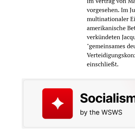
im Vertrag von Ma
vorgesehen. Im Ju
multinationaler 
amerikanische Be
verkündeten Jacq
"gemeinsames deu
Verteidigungskonz
einschließt.