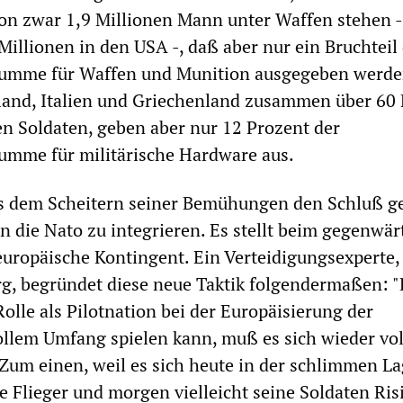
on zwar 1,9 Millionen Mann unter Waffen stehen -
Millionen in den USA -, daß aber nur ein Bruchteil
umme für Waffen und Munition ausgegeben werde
land, Italien und Griechenland zusammen über 60
n Soldaten, geben aber nur 12 Prozent der
umme für militärische Hardware aus.
us dem Scheitern seiner Bemühungen den Schluß g
in die Nato zu integrieren. Es stellt beim gegenwär
europäische Kontingent. Ein Verteidigungsexperte,
g, begründet diese neue Taktik folgendermaßen: 
olle als Pilotnation bei der Europäisierung der
ollem Umfang spielen kann, muß es sich wieder voll
 Zum einen, weil es sich heute in der schlimmen L
ne Flieger und morgen vielleicht seine Soldaten Ris