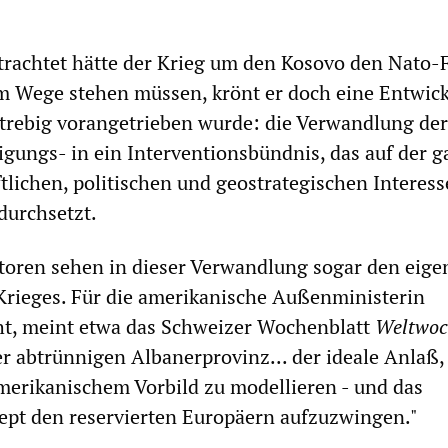
trachtet hätte der Krieg um den Kosovo den Nato-
m Wege stehen müssen, krönt er doch eine Entwic
lstrebig vorangetrieben wurde: die Verwandlung de
igungs- in ein Interventionsbündnis, das auf der 
ftlichen, politischen und geostrategischen Interes
durchsetzt.
oren sehen in dieser Verwandlung sogar den eige
Krieges. Für die amerikanische Außenministerin
ht, meint etwa das Schweizer Wochenblatt
Weltwoc
er abtrünnigen Albanerprovinz... der ideale Anlaß,
erikanischem Vorbild zu modellieren - und das
ept den reservierten Europäern aufzuzwingen."