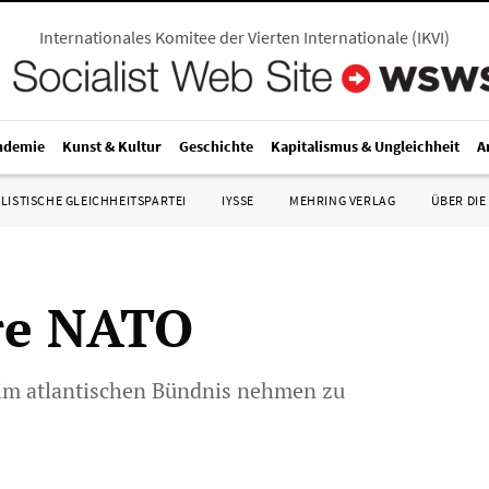
Internationales Komitee der Vierten Internationale
(
IKVI
)
ndemie
Kunst & Kultur
Geschichte
Kapitalismus & Ungleichheit
A
LISTISCHE GLEICHHEITSPARTEI
IYSSE
MEHRING VERLAG
ÜBER DIE
re NATO
im atlantischen Bündnis nehmen zu