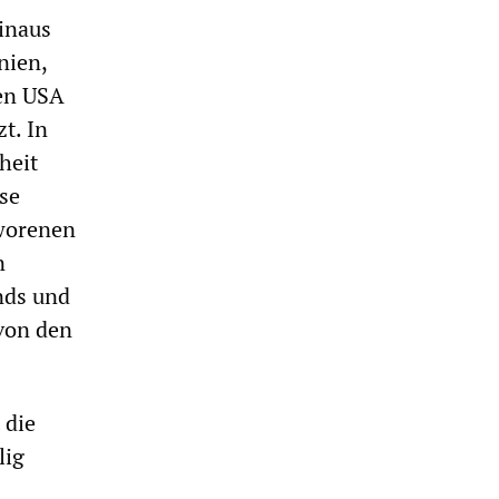
inaus
nien,
den USA
t. In
heit
ese
hworenen
n
nds und
von den
 die
lig