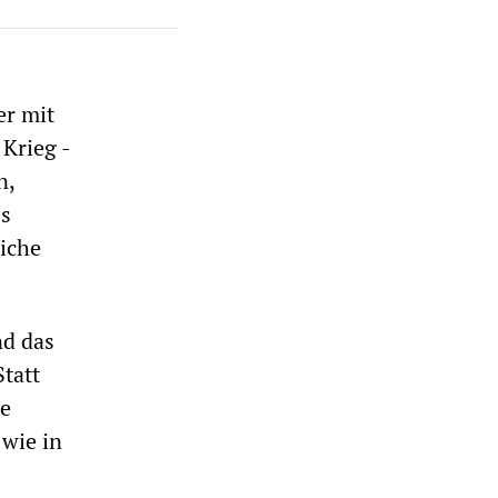
er mit
Krieg -
n,
es
liche
nd das
Statt
re
 wie in