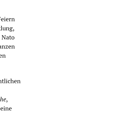
Feiern
klung,
r Nato
ganzen
sen
ntlichen
he
,
 eine