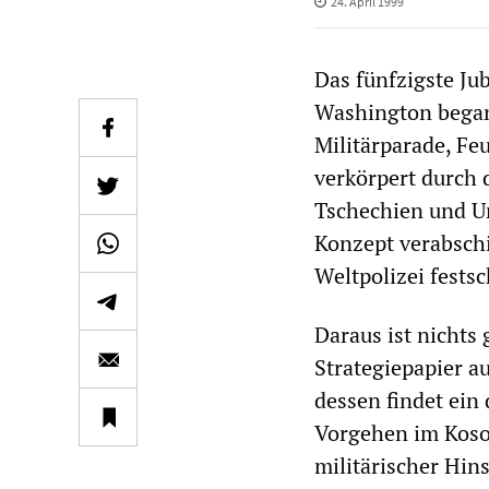
24. April 1999
Das fünfzigste Ju
Washington begang
Militärparade, Fe
verkörpert durch 
Tschechien und Un
Konzept verabschi
Weltpolizei festsc
Daraus ist nichts
Strategiepapier a
dessen findet ein 
Vorgehen im Kosovo
militärischer Hi