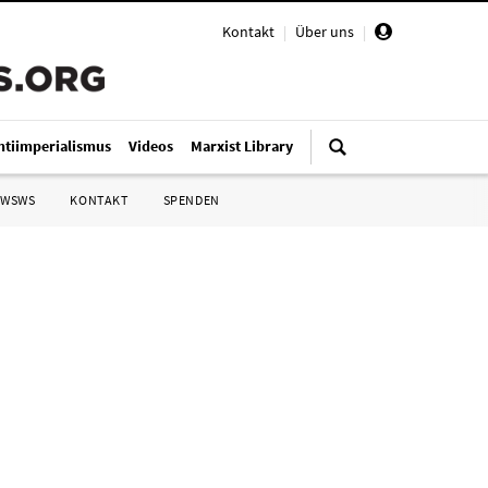
Kontakt
|
Über uns
|
ntiimperialismus
Videos
Marxist Library
 WSWS
KONTAKT
SPENDEN