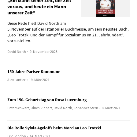
„Ein Mann seiner Zeit, der Zeit
voraus, und heute ein Mann
unserer Zeit“
Diese Rede hielt David North am
5. November auf der Istanbuler Buchmesse, um sein neustes Buch,
„Leo Trotzki und der Kampf für Sozialismus im 21. Jahrhundert“,
vorzustellen.
David North
•
9. November 2023
150 Jahre Pariser Kommune
Alex Lantier
•
19. März 2021
Zum 150. Geburtstag von Rosa Luxemburg
Peter Schwarz, Ulrich Rippert, David North, Johannes Stern
•
8. März 2021
Die Rolle Sylvia Ageloffs beim Mord an Leo Trotzki
Eric London
•
14. März 2021