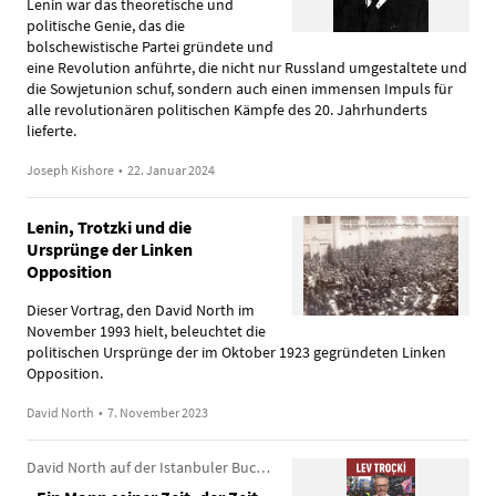
Lenin war das theoretische und
politische Genie, das die
bolschewistische Partei gründete und
eine Revolution anführte, die nicht nur Russland umgestaltete und
die Sowjetunion schuf, sondern auch einen immensen Impuls für
alle revolutionären politischen Kämpfe des 20. Jahrhunderts
lieferte.
Joseph Kishore
•
22. Januar 2024
Lenin, Trotzki und die
Ursprünge der Linken
Opposition
Dieser Vortrag, den David North im
November 1993 hielt, beleuchtet die
politischen Ursprünge der im Oktober 1923 gegründeten Linken
Opposition.
David North
•
7. November 2023
David North auf der Istanbuler Buchmesse zur türkischsprachigen Ausgabe von „Leo Trotzki und der Kampf für Sozialismus im 21.Jahrhundert“