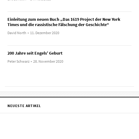
Einleitung zum neuen Buch „Das 1619 Project der New York
Times und die rassistische Fälschung der Geschichte“
David North
•
11. Dezember 2020
200 Jahre seit Engels’ Geburt
Peter Schwarz
•
28. November 2020
NEUESTE ARTIKEL