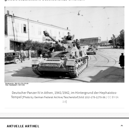
Deutscher Panzer IV in Athen, 1941/1942, im Hintergrund der Hephaistos-
Tempel
[Photo by German Federal Archive/Teschendorf/bild 101I-175-1270-36 /
CC BY-SA
2.0
]
AKTUELLE ARTIKEL