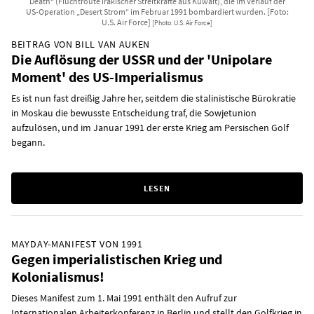
Death“ (Fluchtroute irakischer Streitkräfte aus Kuwait), die im Verlauf der
US-Operation „Desert Strom“ im Februar 1991 bombardiert wurden. [Foto:
U.S. Air Force]
[Photo: U.S. Air Force]
BEITRAG VON BILL VAN AUKEN
Die Auflösung der USSR und der 'Unipolare
Moment' des US-Imperialismus
Es ist nun fast dreißig Jahre her, seitdem die stalinistische Bürokratie
in Moskau die bewusste Entscheidung traf, die Sowjetunion
aufzulösen, und im Januar 1991 der erste Krieg am Persischen Golf
begann.
LESEN
MAYDAY-MANIFEST VON 1991
Gegen imperialistischen Krieg und
Kolonialismus!
Dieses Manifest zum 1. Mai 1991 enthält den Aufruf zur
Internationalen Arbeiterkonferenz in Berlin und stellt den Golfkrieg in