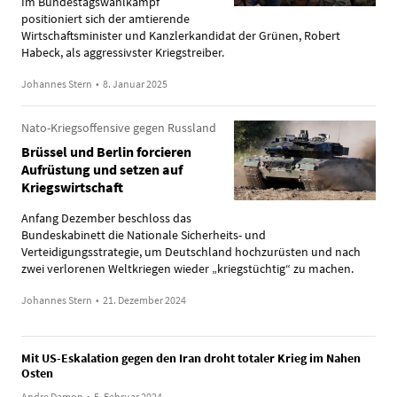
Im Bundestagswahlkampf
positioniert sich der amtierende
Wirtschaftsminister und Kanzlerkandidat der Grünen, Robert
Habeck, als aggressivster Kriegstreiber.
Johannes Stern
•
8. Januar 2025
Nato-Kriegsoffensive gegen Russland
Brüssel und Berlin forcieren
Aufrüstung und setzen auf
Kriegswirtschaft
Anfang Dezember beschloss das
Bundeskabinett die Nationale Sicherheits- und
Verteidigungsstrategie, um Deutschland hochzurüsten und nach
zwei verlorenen Weltkriegen wieder „kriegstüchtig“ zu machen.
Johannes Stern
•
21. Dezember 2024
Mit US-Eskalation gegen den Iran droht totaler Krieg im Nahen
Osten
Andre Damon
•
5. Februar 2024