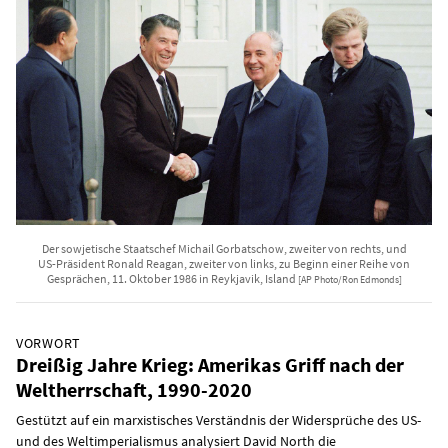
Der sowjetische Staatschef Michail Gorbatschow, zweiter von rechts, und
US-Präsident Ronald Reagan, zweiter von links, zu Beginn einer Reihe von
Gesprächen, 11. Oktober 1986 in Reykjavik, Island
[AP Photo/Ron Edmonds]
VORWORT
Dreißig Jahre Krieg: Amerikas Griff nach der
Weltherrschaft, 1990-2020
Gestützt auf ein marxistisches Verständnis der Widersprüche des US-
und des Weltimperialismus analysiert David North die