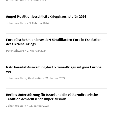
Ampel-Koalition beschließt Kriegshaushalt für 2024
Johannes Stern
•
3. Februar 2024
Europäische Union investiert 50 Milliarden Euro in Eskalation
des Ukraine-Kriegs
Peter Schwarz
•
2. Februar 2024
Nato bereitet Ausweitung des Ukraine-Kriegs auf ganz Europa
vor
Johannes Stern, Alex Lantier
•
21. Januar 2024
Berlins Unterstützung für Israel und die völkermörderische
Tradition des deutschen Imperialismus
Johannes Stern
•
18. Januar 2024