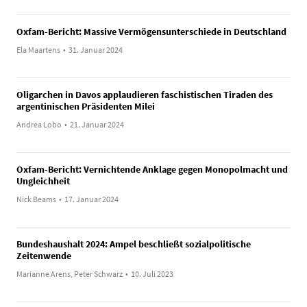
Oxfam-Bericht: Massive Vermögensunterschiede in Deutschland
Ela Maartens
•
31. Januar 2024
Oligarchen in Davos applaudieren faschistischen Tiraden des
argentinischen Präsidenten Milei
Andrea Lobo
•
21. Januar 2024
Oxfam-Bericht: Vernichtende Anklage gegen Monopolmacht und
Ungleichheit
Nick Beams
•
17. Januar 2024
Bundeshaushalt 2024: Ampel beschließt sozialpolitische
Zeitenwende
Marianne Arens, Peter Schwarz
•
10. Juli 2023