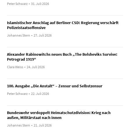
Peter Schwarz
•
31. Juli 2026
Islamistischer Anschlag auf Berliner CSD: Regierung verschärft
Polizeistaatsoffensive
Johannes Stern
•
27. Juli 2026
Alexander Rabinowitchs neues Buch „The Bolsheviks Survive:
Petrograd 1919“
Clara Weiss
•
24. Juli 2026
100. Ausgabe „Die Anstalt“ – Zensur und Selbstzensur
Peter Schwarz
•
22. Juli 2026
Bundeswehr verdoppelt Heimatschutzdivision: Krieg nach
außen, Militärstaat nach innen
Johannes Stern
•
21. Juli 2026