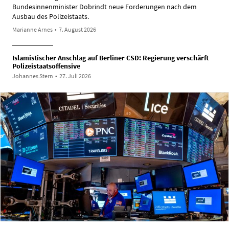
Bundesinnenminister Dobrindt neue Forderungen nach dem
Ausbau des Polizeistaats.
Marianne Arnes
•
7. August 2026
Islamistischer Anschlag auf Berliner CSD: Regierung verschärft
Polizeistaatsoffensive
Johannes Stern
•
27. Juli 2026