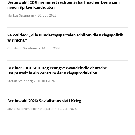
Berlinwahl: CDU nominiert rechten Scharfmacher Evers zum
neuen Spitzenkandidaten
Markus Salzmann
•
20. Juli 2026
SGP-Video: „Alle Bundestagsparteien schüren die Kriegspolitik.
Wir nicht.“
Christoph Vandreier
•
14. Juli 2026
Berliner CDU-SPD-Regierung verwandelt die deutsche
Hauptstadt in ein Zentrum der Kriegsproduktion
Stefan Steinberg
•
10. Juli 2026
Berlinwahl 2026: Sozialismus statt Krieg
Sozialistische Gleichheitspartei
•
10. Juli 2026