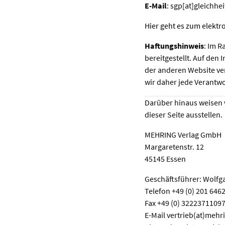
E-Mail
: sgp[at]gleichhei
Hier geht es zum elekt
Haftungshinweis
: Im R
bereitgestellt. Auf den 
der anderen Website ve
wir daher jede Verantwo
Darüber hinaus weisen w
dieser Seite ausstellen.
MEHRING Verlag GmbH
Margaretenstr. 12
45145 Essen
Geschäftsführer: Wol
Telefon +49 (0) 201 646
Fax +49 (0) 3222371109
E-Mail vertrieb(at)mehr