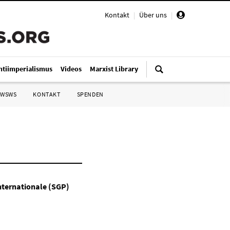
Kontakt
|
Über uns
|
ntiimperialismus
Videos
Marxist Library
 WSWS
KONTAKT
SPENDEN
Internationale (SGP)