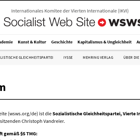
Internationales Komitee der Vierten Internationale
(
IKVI
)
ndemie
Kunst & Kultur
Geschichte
Kapitalismus & Ungleichheit
A
LISTISCHE GLEICHHEITSPARTEI
IYSSE
MEHRING VERLAG
ÜBER DIE
m
eite (wsws.org/de) ist die
Sozialistische Gleichheitspartei, Vierte 
sitzenden Christoph Vandreier.
ft gemäß §5 TMG: