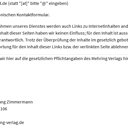
t.de (statt "[at]" bitte "@" eingeben)
ronischen Kontaktformular.
ahmen unseres Dienstes werden auch Links zu Internetinhalten and
Inhalt dieser Seiten haben wir keinen Einfluss; für den Inhalt ist aus
rantwortlich. Trotz der Überprüfung der Inhalte im gesetzlich g
rtung für den Inhalt dieser Links bzw. der verlinkten Seite ablehne
ir hier auf die gesetzlichen Pflichtangaben des Mehring Verlags hi
fgang Zimmermann
2106
7
ing-verlag.de