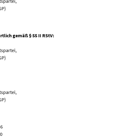
tspartei,
GP)
tlich gemäß § 55 II RStV:
tspartei,
GP)
tspartei,
GP)
86
20