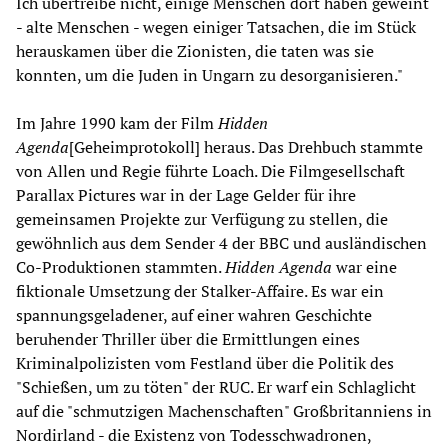
Ich übertreibe nicht, einige Menschen dort haben geweint
- alte Menschen - wegen einiger Tatsachen, die im Stück
herauskamen über die Zionisten, die taten was sie
konnten, um die Juden in Ungarn zu desorganisieren."
Im Jahre 1990 kam der Film
Hidden
Agenda
[Geheimprotokoll] heraus. Das Drehbuch stammte
von Allen und Regie führte Loach. Die Filmgesellschaft
Parallax Pictures war in der Lage Gelder für ihre
gemeinsamen Projekte zur Verfügung zu stellen, die
gewöhnlich aus dem Sender 4 der BBC und ausländischen
Co-Produktionen stammten.
Hidden Agenda
war eine
fiktionale Umsetzung der Stalker-Affaire. Es war ein
spannungsgeladener, auf einer wahren Geschichte
beruhender Thriller über die Ermittlungen eines
Kriminalpolizisten vom Festland über die Politik des
"Schießen, um zu töten" der RUC. Er warf ein Schlaglicht
auf die "schmutzigen Machenschaften" Großbritanniens in
Nordirland - die Existenz von Todesschwadronen,