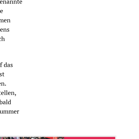
genannte
ke
hmen
mens
ch
f das
st
en.
ellen,
bald
snummer