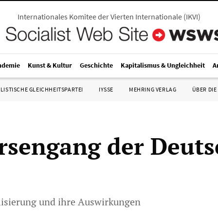
Internationales Komitee der Vierten Internationale
(
IKVI
)
ndemie
Kunst & Kultur
Geschichte
Kapitalismus & Ungleichheit
A
LISTISCHE GLEICHHEITSPARTEI
IYSSE
MEHRING VERLAG
ÜBER DIE
rsengang der Deut
alisierung und ihre Auswirkungen