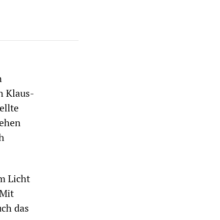
n
n Klaus-
ellte
tehen
h
m Licht
"Mit
uch das