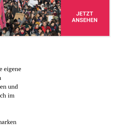
ne eigene
n
gen und
ich im
marken