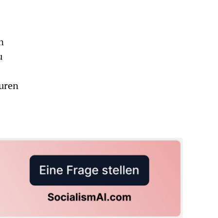
n
u
turen