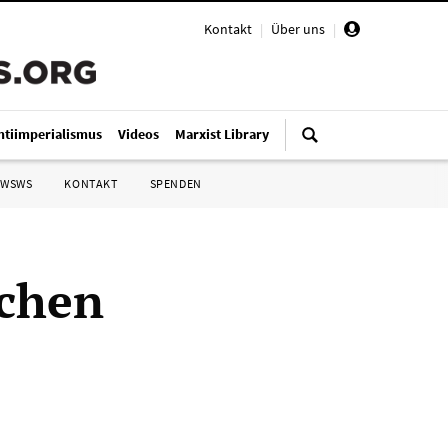
Kontakt
|
Über uns
|
ntiimperialismus
Videos
Marxist Library
 WSWS
KONTAKT
SPENDEN
schen