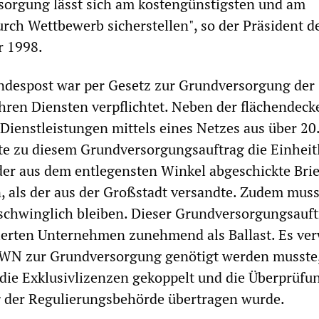
sorgung lässt sich am kostengünstigsten und am
urch Wettbewerb sicherstellen", so der Präsident d
r 1998.
ndespost war per Gesetz zur Grundversorgung der
hren Diensten verpflichtet. Neben der flächendec
 Dienstleistungen mittels eines Netzes aus über 20
rte zu diesem Grundversorgungsauftrag die Einheitl
der aus dem entlegensten Winkel abgeschickte Brie
, als der aus der Großstadt versandte. Zudem muss
rschwinglich bleiben. Dieser Grundversorgungsauf
sierten Unternehmen zunehmend als Ballast. Es ve
DPWN zur Grundversorgung genötigt werden musste
 die Exklusivlizenzen gekoppelt und die Überprüfu
g der Regulierungsbehörde übertragen wurde.