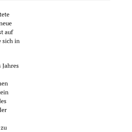
tete
 neue
t auf
 sich in
s Jahres
nen
ein
des
ler
 zu