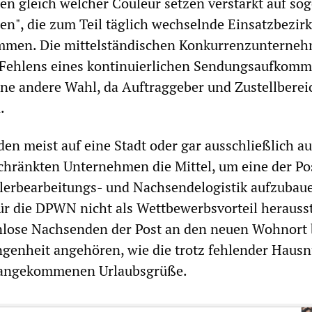
n gleich welcher Couleur setzen verstärkt auf so
n", die zum Teil täglich wechselnde Einsatzbezir
mmen. Die mittelständischen Konkurrenzunterne
Fehlens eines kontinuierlichen Sendungsaufkom
ine andere Wahl, da Auftraggeber und Zustellberei
.
den meist auf eine Stadt oder gar ausschließlich au
chränkten Unternehmen die Mittel, um eine der Po
lerbearbeitungs- und Nachsendelogistik aufzubau
 für die DPWN nicht als Wettbewerbsvorteil herausst
enlose Nachsenden der Post an den neuen Wohnort 
ngenheit angehören, wie die trotz fehlender Hau
l angekommenen Urlaubsgrüße.