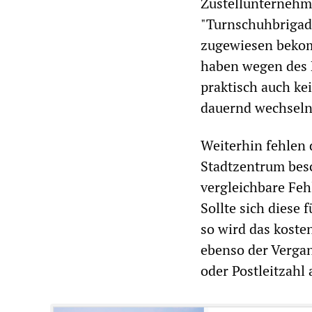
Zustellunternehme
"Turnschuhbrigade
zugewiesen beko
haben wegen des 
praktisch auch ke
dauernd wechseln
Weiterhin fehlen 
Stadtzentrum bes
vergleichbare Feh
Sollte sich diese
so wird das kost
ebenso der Verga
oder Postleitzah