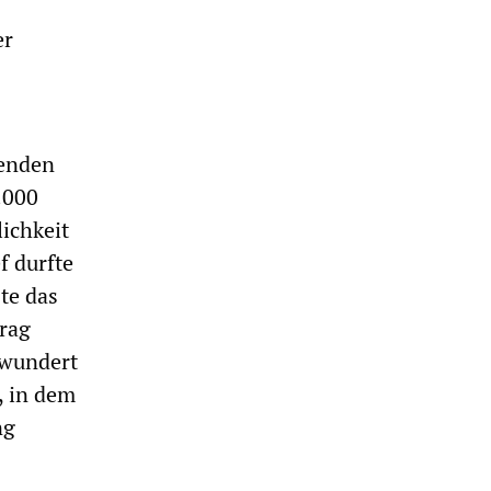
er
kenden
.000
ichkeit
f durfte
te das
trag
rwundert
, in dem
ng