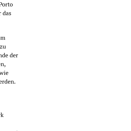
Porto
r das
om
 zu
nde der
en,
owie
erden.
rk