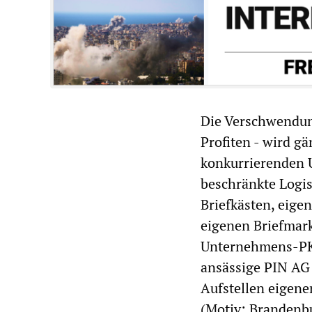
Die Verschwendung
Profiten - wird gä
konkurrierenden U
beschränkte Logis
Briefkästen, eig
eigenen Briefmark
Unternehmens-PKW 
ansässige PIN AG 
Aufstellen eigene
(Motiv: Brandenb